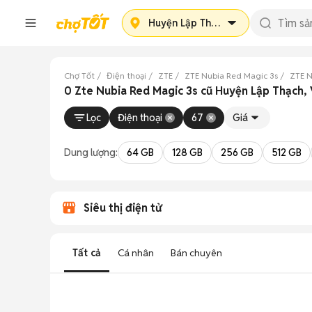
Huyện Lập Thạch
Chợ Tốt
Điện thoại
ZTE
ZTE Nubia Red Magic 3s
ZTE N
0 Zte Nubia Red Magic 3s cũ Huyện Lập Thạch,
Lọc
Điện thoại
67
Giá
Dung lượng:
64 GB
128 GB
256 GB
512 GB
Siêu thị điện tử
Tất cả
Cá nhân
Bán chuyên