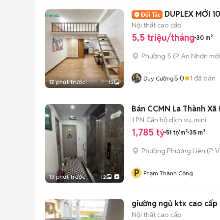
DUPLEX MỚI 1
Nội thất cao cấp
5,5 triệu/tháng
30 m²
Phường 5
(
P. An Nhơn
mới
5.0
1
đã bán
Duy Cường
12 phút trước
12
Bán CCMN La Thành Xã Đ
1 PN
Căn hộ dịch vụ, mini
1,785 tỷ
51 tr/m²
35 m²
Phường Phương Liên
(
P. 
P
Phạm Thành Công
13 phút trước
12
Nội thất cao cấp