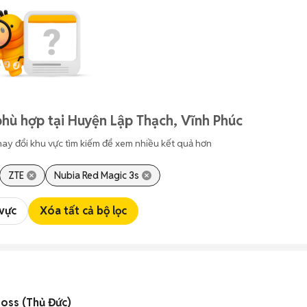
hù hợp tại Huyện Lập Thạch, Vĩnh Phúc
hay đổi khu vực tìm kiếm để xem nhiều kết quả hơn
ZTE
Nubia Red Magic 3s
 vực
Xóa tất cả bộ lọc
Boss (Thủ Đức)