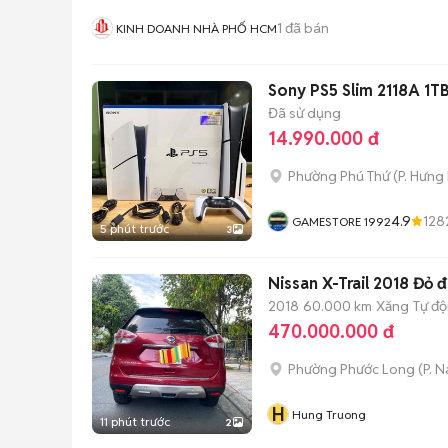
1
đã bán
KINH DOANH NHÀ PHỐ HCM
Sony PS5 Slim 2118A 1T
Đã sử dụng
14.990.000 đ
Phường Phú Thứ
(
P. Hưng
4.9
128
GAMESTORE 1992
5 phút trước
3
Nissan X-Trail 2018 Đỏ 
2018
60.000 km
Xăng
Tự đ
470.000.000 đ
Phường Phước Long
(
P. 
H
Hung Truong
11 phút trước
2