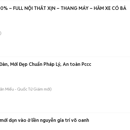
00% – FULL NỘI THẤT XỊN – THANG MÁY – HẦM XE CÓ BẢ
)
àn, Mới Đẹp Chuẩn Pháp Lý, An toàn Pccc
Văn Miếu - Quốc Tử Giám
mới)
giường ngủ ktx cao cấp mới dọn vào ở liền nguyễn gia trí võ oanh