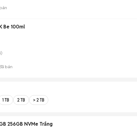
bán
CK Be 100ml
i)
đã bán
1 TB
2 TB
> 2 TB
64GB 256GB NVMe Trắng