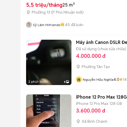
5,5 triệu/tháng
25 m²
Phường 13
(
P. Phú Nhuận
mới)
45
đã bán
Sỹ Lâm Hifriendz
Máy ảnh Canon DSLR Đe
Đã sử dụng (chưa sửa chữa)
4.000.000 đ
Phường Tân Tạo
n
4.0
14
Nguyễn Hữu Nghĩa
2 phút trước
6
iPhone 12 Pro Max 128G
iPhone 12 Pro Max
128 GB
3.600.000 đ
Xã Bình Chánh