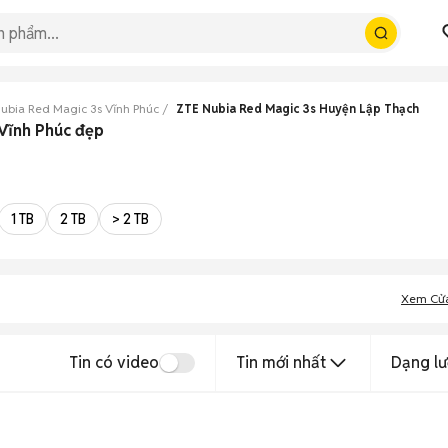
ubia Red Magic 3s Vĩnh Phúc
ZTE Nubia Red Magic 3s Huyện Lập Thạch
 Vĩnh Phúc đẹp
1 TB
2 TB
> 2 TB
Xem Cử
Tin có video
Tin mới nhất
Dạng lư