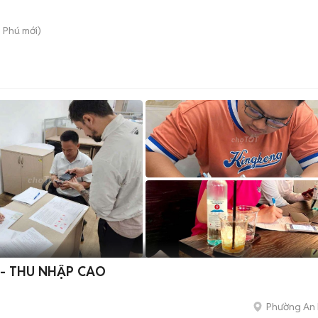
n Phú
mới)
 - THU NHẬP CAO
Phường An 