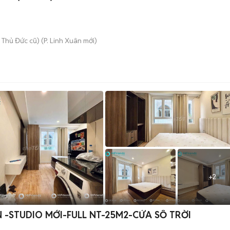
 Thủ Đức cũ)
(
P. Linh Xuân
mới)
+
2
 -STUDIO MỚI-FULL NT-25M2-CỬA SỔ TRỜI