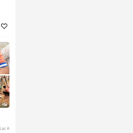
4
Lạc A