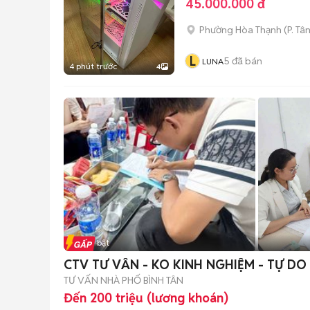
45.000.000 đ
Phường Hòa Thạnh
(
P. Tâ
L
5
đã bán
LUNA
4 phút trước
4
Tin nổi bật
CTV TƯ VẤN - KO KINH NGHIỆM - TỰ DO
TƯ VẤN NHÀ PHỐ BÌNH TÂN
Đến 200 triệu (lương khoán)