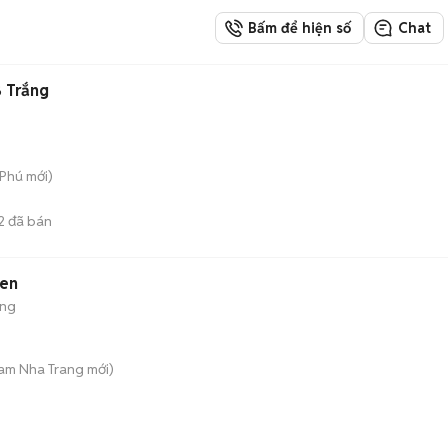
Bấm để hiện số
Chat
B Trắng
 Phú
mới)
2
đã bán
đen
ộng
Nam Nha Trang
mới)