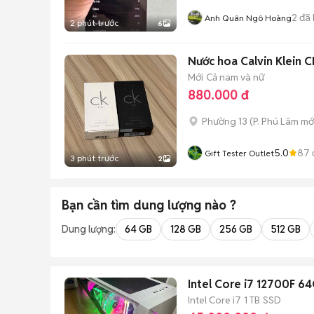
2
đã 
Anh Quân Ngô Hoàng
2 phút trước
6
Nước hoa Calvin Klein 
Mới
Cả nam và nữ
880.000 đ
Phường 13
(
P. Phú Lâm
mớ
5.0
87
Gift Tester Outlet
3 phút trước
2
Bạn cần tìm
dung lượng
nào ?
Dung lượng:
64 GB
128 GB
256 GB
512 GB
Intel Core i7 12700F 
Intel Core i7
1 TB
SSD