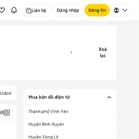
Đăng nhập
Đăng tin
Liên hệ
Xoá
lọc
a hàng
Mua bán đồ điện tử
Thành phố Vĩnh Yên
ới
Huyện Bình Xuyên
Huyện Sông Lô