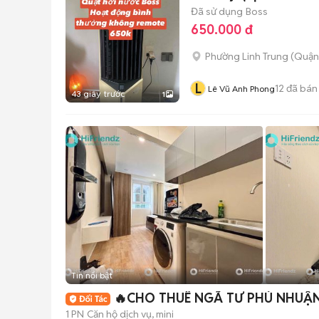
Đã sử dụng
Boss
650.000 đ
Phường Linh Trung (Quận
L
12
đã bán
Lê Vũ Anh Phong
43 giây trước
1
Tin nổi bật
🔥CHO THUÊ NGÃ TƯ PHÚ NHUẬN
1 PN
Căn hộ dịch vụ, mini