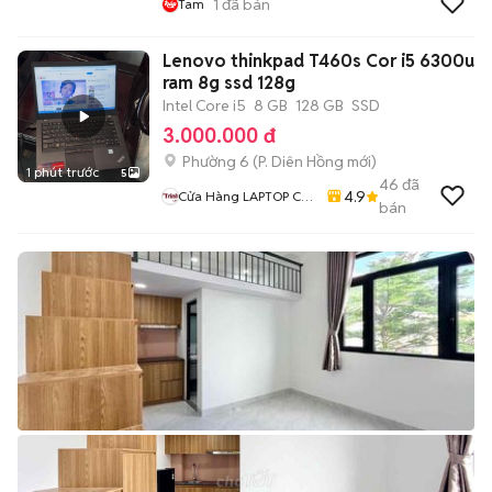
1
đã bán
Tam
Lenovo thinkpad T460s Cor i5 6300u
ram 8g ssd 128g
Intel Core i5
8 GB
128 GB
SSD
3.000.000 đ
Phường 6
(
P. Diên Hồng
mới)
1 phút trước
5
46
đã
4.9
Cửa Hàng LAPTOP Cũ
bán
Giá Rẻ