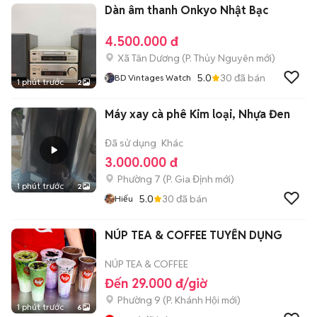
Dàn âm thanh Onkyo Nhật Bạc
4.500.000 đ
Xã Tân Dương
(
P. Thủy Nguyên
mới)
5.0
30
đã bán
BD Vintages Watch
1 phút trước
2
Máy xay cà phê Kim loại, Nhựa Đen
Đã sử dụng
Khác
3.000.000 đ
Phường 7
(
P. Gia Định
mới)
1 phút trước
2
5.0
30
đã bán
Hiếu
NÚP TEA & COFFEE TUYỂN DỤNG
NÚP TEA & COFFEE
Đến 29.000 đ/giờ
Phường 9
(
P. Khánh Hội
mới)
1 phút trước
6