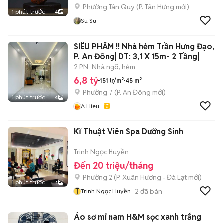
Phường Tân Quy
(
P. Tân Hưng
mới)
1 phút trước
4
Su Su
SIÊU PHẨM !! Nhà hẻm Trần Hưng Đạo,
P. An Đông| DT: 3,1 X 15m- 2 Tầng|
2 PN
Nhà ngõ, hẻm
6,8 tỷ
151 tr/m²
45 m²
Phường 7
(
P. An Đông
mới)
1 phút trước
4
A Hieu
Kĩ Thuật Viên Spa Dưỡng Sinh
Trinh Ngọc Huyền
Đến 20 triệu/tháng
Phường 2
(
P. Xuân Hương - Đà Lạt
mới)
1 phút trước
1
T
2
đã bán
Trinh Ngọc Huyền
Áo sơ mi nam H&M sọc xanh trắng