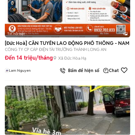
Tin nổi bật
1
[Đức Hoà] CẦN TUYỂN LAO ĐỘNG PHỔ THÔNG - NAM
CÔNG TY CP CÁP ĐIỆN TÀI TRƯỜNG THÀNH LONG AN
Đến 14 triệu/tháng
Xã Đức Hòa Hạ
Bấm để hiện số
Chat
Lam Nguyen