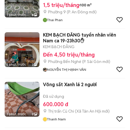
1,5 triệu/tháng
100 m²
Phường 9
(
P. An Đông
mới)
1 phút trước
8
Thai Phan
KEM BẠCH ĐẰNG tuyển nhân viên
Nam ca 19-23h30✋
KEM BẠCH ĐẰNG
Đến 4,50 triệu/tháng
Phường Bến Nghé
(
P. Sài Gòn
mới)
1 phút trước
2
NGUYỄN THỊ HẠNH VÂN
Võng sắt Xanh lá 2 người
Đã sử dụng
600.000 đ
Thị trấn Củ Chi
(
Xã Tân An Hội
mới)
1 phút trước
2
Thanh Nam