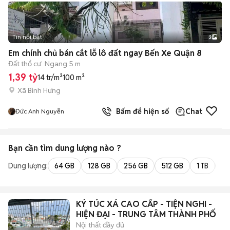
Tin nổi bật
3
Em chính chủ bán cắt lỗ lô đất ngay Bến Xe Quận 8
Đất thổ cư
Ngang 5 m
1,39 tỷ
14 tr/m²
100 m²
Xã Bình Hưng
Bấm để hiện số
Chat
Đức Anh Nguyễn
Bạn cần tìm
dung lượng
nào ?
Dung lượng:
64 GB
128 GB
256 GB
512 GB
1 TB
2 
KÝ TÚC XÁ CAO CẤP - TIỆN NGHI -
HIỆN ĐẠI - TRUNG TÂM THÀNH PHỐ
Nội thất đầy đủ