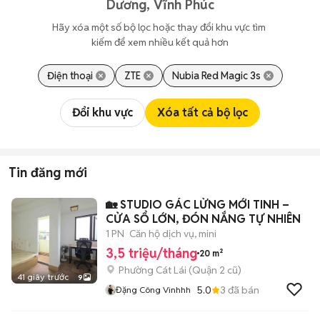
Dương, Vĩnh Phúc
Hãy xóa một số bộ lọc hoặc thay đổi khu vực tìm 
kiếm để xem nhiều kết quả hơn
Điện thoại
ZTE
Nubia Red Magic 3s
Đổi khu vực
Xóa tất cả bộ lọc
Tin đăng mới
🏡 STUDIO GÁC LỬNG MỚI TINH –
CỬA SỔ LỚN, ĐÓN NẮNG TỰ NHIÊN
1 PN
Căn hộ dịch vụ, mini
3,5 triệu/tháng
20 m²
Phường Cát Lái (Quận 2 cũ)
41 giây trước
9
5.0
3
đã bán
Đặng Công Vinhhh