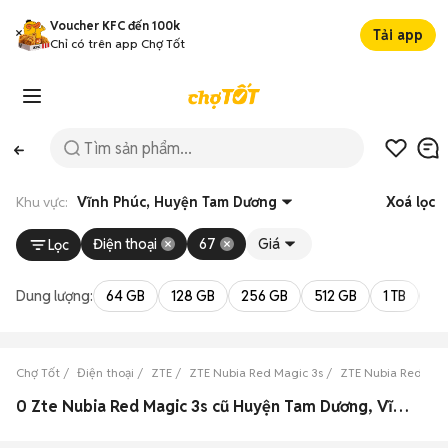
Voucher KFC đến 100k
Tải app
Chỉ có trên app Chợ Tốt
Khu vực:
Vĩnh Phúc, Huyện Tam Dương
Xoá lọc
Điện thoại
67
Giá
Lọc
Dung lượng:
64 GB
128 GB
256 GB
512 GB
1 TB
2 
Chợ Tốt
Điện thoại
ZTE
ZTE Nubia Red Magic 3s
ZTE Nubia Red Magi
0 Zte Nubia Red Magic 3s cũ Huyện Tam Dương, Vĩnh Phúc đẹp