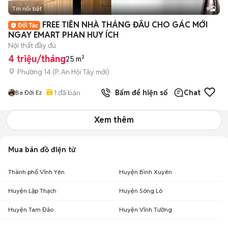
Tin nổi bật
9
+
2
FREE TIỀN NHÀ THÁNG ĐẦU CHO GÁC MỚI
NGAY EMART PHAN HUY ÍCH
Nội thất đầy đủ
4 triệu/tháng
25 m²
Phường 14
(
P. An Hội Tây
mới)
1
đã bán
Bấm để hiện số
Chat
Ba Đời Ez
Xem thêm
Mua bán đồ điện tử
Thành phố Vĩnh Yên
Huyện Bình Xuyên
Huyện Lập Thạch
Huyện Sông Lô
Huyện Tam Đảo
Huyện Vĩnh Tường