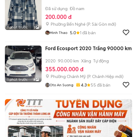
Đã sử dụng
Đồ nam
200.000 đ
Phường Bến Nghé
(
P. Sài Gòn
mới)
1 phút trước
3
5.0
1
đã bán
Minh Thao
Ford Ecosport 2020 Trắng 90000 km
2020
90.000 km
Xăng
Tự động
355.000.000 đ
Phường Chánh Mỹ
(
P. Chánh Hiệp
mới)
1 phút trước
8
4.3
55
đã bán
Oto An Suong