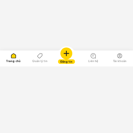
Trang chủ
Quản lý tin
Liên hệ
Tài khoản
Đăng tin
109.000 Bình chọn
Tải ứng dụng Chợ Tốt