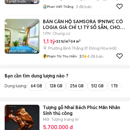
1 phút trước
1
3
đã bán
Phan Viết Thắng
BÁN CĂN HỘ SAMSORA 1PN1WC CÓ
LOGIA GIÁ CHỈ 1,1 TỶ SỔ SẴN, CHO
VAY
1 PN
Chung cư
1,1 tỷ
32 tr/m²
34 m²
Phường Bình Thắng
(
P. Đông Hòa
mới)
1 phút trước
3
P
3.1
4
đã bán
Phạm Thị Thu Hiền
Bạn cần tìm
dung lượng
nào ?
Dung lượng:
64 GB
128 GB
256 GB
512 GB
1 TB
2 
Tượng gỗ Nhai Bách Phúc Mãn Nhân
Sinh thủ công
Mới
Tượng trang trí
5.700.000 đ