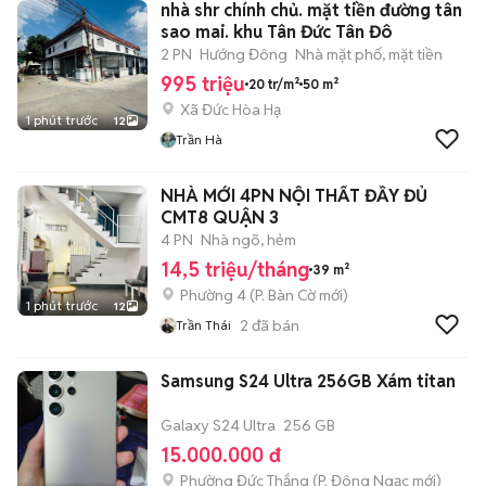
nhà shr chính chủ. mặt tiền đường tân
sao mai. khu Tân Đức Tân Đô
2 PN
Hướng Đông
Nhà mặt phố, mặt tiền
995 triệu
20 tr/m²
50 m²
Xã Đức Hòa Hạ
1 phút trước
12
Trần Hà
NHÀ MỚI 4PN NỘI THẤT ĐẦY ĐỦ
CMT8 QUẬN 3
4 PN
Nhà ngõ, hẻm
14,5 triệu/tháng
39 m²
Phường 4
(
P. Bàn Cờ
mới)
1 phút trước
12
2
đã bán
Trần Thái
Samsung S24 Ultra 256GB Xám titan
Galaxy S24 Ultra
256 GB
15.000.000 đ
Phường Đức Thắng
(
P. Đông Ngạc
mới)