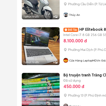
Phường Cầu Diễn
(
P. Từ L
Thúy An
1 phút trước
8
Intel Core i7
8 GB
256 GB
S
8.100.000 đ
Phường Mai Dịch
(
P. Phú 
Cửa Hàng LaptopMD.vn Giá
1 phút trước
6
SV, Chất Lượng, Uy Tín.
Bộ truyện tranh Trăng C
Đã sử dụng
450.000 đ
Phường 13
(
P. Phú Định
mớ