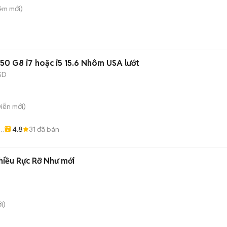
iêm
mới)
HP Elitebook 850 G8 i7 hoặc i5 15.6 Nhôm USA lướt
SD
Diễn
mới)
4.8
31
đã bán
hiều Rực Rỡ Như mới
i)