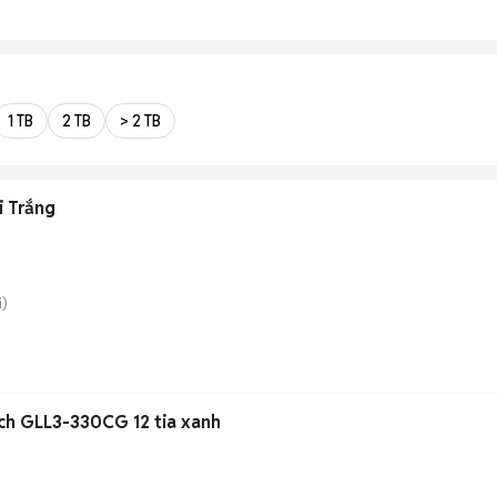
1 TB
2 TB
> 2 TB
i Trắng
)
ch GLL3-330CG 12 tia xanh