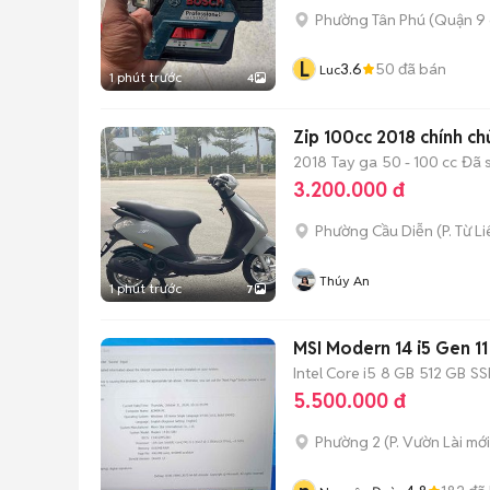
Phường Tân Phú (Quận 9 
L
3.6
50
đã bán
Luc
1 phút trước
4
Zip 100cc 2018 chính ch
2018
Tay ga
50 - 100 cc
Đã 
3.200.000 đ
Phường Cầu Diễn
(
P. Từ L
Thúy An
1 phút trước
7
MSI Modern 14 i5 Gen 1
Intel Core i5
8 GB
512 GB
SS
5.500.000 đ
Phường 2
(
P. Vườn Lài
mới