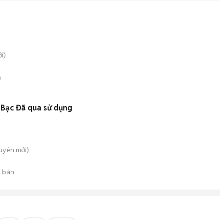
i)
n
 Bạc Đã qua sử dụng
guyên
mới)
 bán