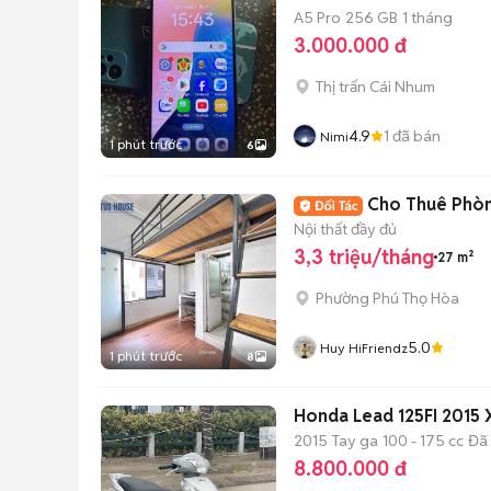
A5 Pro
256 GB
1 tháng
3.000.000 đ
Thị trấn Cái Nhum
4.9
1
đã bán
Nimi
1 phút trước
6
Cho Thuê Phòng
Nội thất đầy đủ
3,3 triệu/tháng
27 m²
Phường Phú Thọ Hòa
5.0
Huy HiFriendz
1 phút trước
8
Honda Lead 125FI 2015
2015
Tay ga
100 - 175 cc
Đã
8.800.000 đ