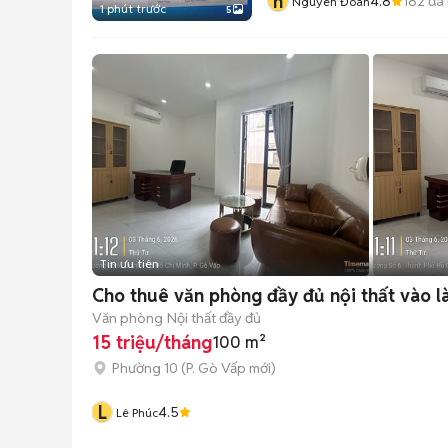
n
4.8
182
đã
Nguyên Đoàn
1 phút trước
5
Tin ưu tiên
Cho thuê văn phòng đầy đủ nội thất vào l
Văn phòng
Nội thất đầy đủ
15 triệu/tháng
100 m²
Phường 10
(
P. Gò Vấp
mới)
L
4.5
Lê Phúc