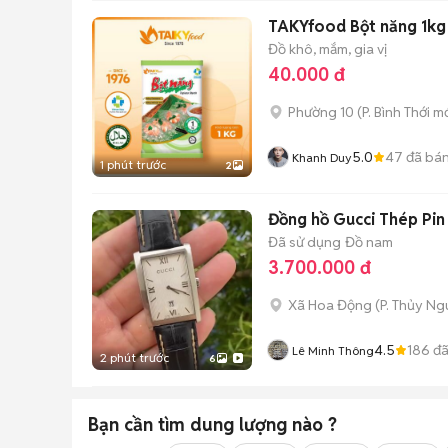
TAKYfood Bột năng 1kg
Đồ khô, mắm, gia vị
40.000 đ
Phường 10
(
P. Bình Thới
mớ
5.0
47
đã bá
Khanh Duy
1 phút trước
2
Đồng hồ Gucci Thép Pin
Đã sử dụng
Đồ nam
3.700.000 đ
Xã Hoa Động
(
P. Thủy N
4.5
186
đã
Lê Minh Thông
2 phút trước
6
Bạn cần tìm
dung lượng
nào ?