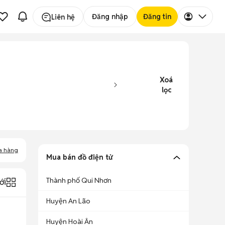
Đăng nhập
Đăng tin
Liên hệ
Xoá
lọc
a hàng
Mua bán đồ điện tử
Thành phố Qui Nhơn
ới
Huyện An Lão
Huyện Hoài Ân