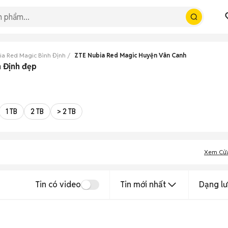
ia Red Magic Bình Định
ZTE Nubia Red Magic Huyện Vân Canh
h Định đẹp
1 TB
2 TB
> 2 TB
Xem Cử
Tin có video
Tin mới nhất
Dạng lư