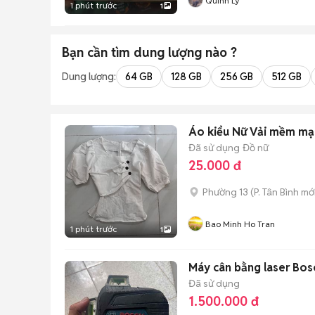
Quinn Ly
1 phút trước
1
Bạn cần tìm
dung lượng
nào ?
Dung lượng:
64 GB
128 GB
256 GB
512 GB
Áo kiểu Nữ Vải mềm mạ
Đã sử dụng
Đồ nữ
25.000 đ
Phường 13
(
P. Tân Bình
mới
Bao Minh Ho Tran
1 phút trước
1
Máy cân bằng laser Bos
Đã sử dụng
1.500.000 đ