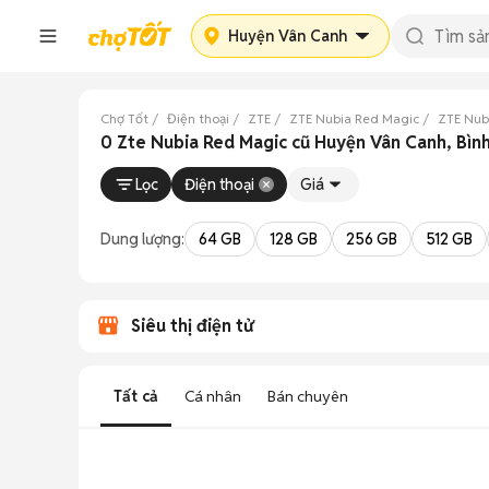
Huyện Vân Canh
Chợ Tốt
Điện thoại
ZTE
ZTE Nubia Red Magic
ZTE Nub
0 Zte Nubia Red Magic cũ Huyện Vân Canh, Bìn
Lọc
Điện thoại
Giá
Dung lượng:
64 GB
128 GB
256 GB
512 GB
Siêu thị điện tử
Tất cả
Cá nhân
Bán chuyên