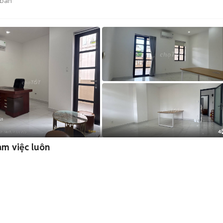
 bán
4
àm việc luôn