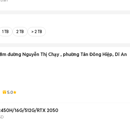
1 TB
2 TB
> 2 TB
98m đường Nguyễn Thị Chạy , phường Tân Đông Hiệp, Dĩ An
5.0
-12450H/16G/512G/RTX 2050
SD