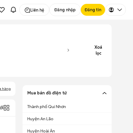
Đăng nhập
Đăng tin
Liên hệ
Xoá
lọc
a hàng
Mua bán đồ điện tử
Thành phố Qui Nhơn
ới
Huyện An Lão
Huyện Hoài Ân