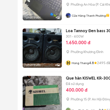
Phường An Hòa
(
P. Cái Kh
Cửa Hàng Thanh Phương
1 phút trước
4
Loa Tannoy Đen bass 3
301 - 600W
1.650.000 đ
Phường Khương Đình
H
4.8
2495
đã
Hong Thang
1 phút trước
6
Que hàn KISWEL KR-300
Đã sử dụng
400.000 đ
Phường 15
(
P. An Hội Đôn