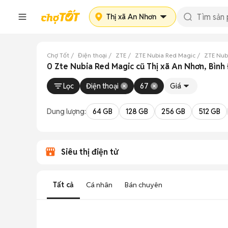
Thị xã An Nhơn
Chợ Tốt
Điện thoại
ZTE
ZTE Nubia Red Magic
ZTE Nub
0 Zte Nubia Red Magic cũ Thị xã An Nhơn, Bình
Lọc
Điện thoại
67
Giá
Dung lượng:
64 GB
128 GB
256 GB
512 GB
Siêu thị điện tử
Tất cả
Cá nhân
Bán chuyên