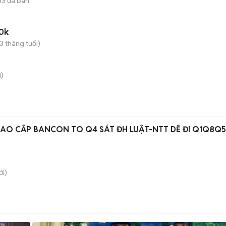
33
đã bán
50k
 3 tháng tuổi)
)
 CAO CẤP BANCON TO Q4 SÁT ĐH LUẬT-NTT DỄ ĐI Q1Q8Q5
i)