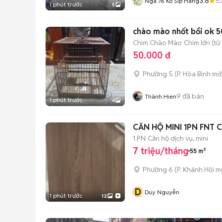
3.8
5
Nga 76 Ko Sip Hàng
1 phút trước
5
chào mào nhốt bổi ok 
Chim Chào Mào
Chim lớn (từ
50.000 đ
Phường 5
(
P. Hòa Bình
mới
9
đã bán
Thành Hien
1 phút trước
4
CĂN HỘ MINI 1PN FNT
1 PN
Căn hộ dịch vụ, mini
7 triệu/tháng
55 m²
Phường 6
(
P. Khánh Hội
mớ
D
Duy Nguyễn
1 phút trước
12