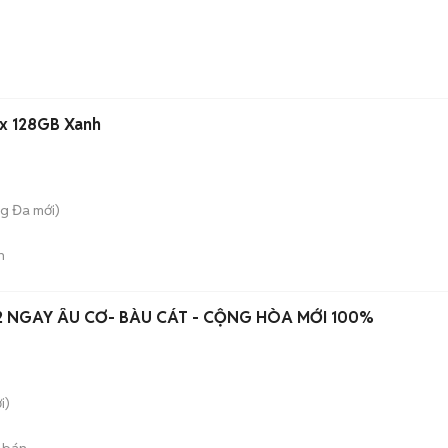
ax 128GB Xanh
ng Đa
mới)
n
 NGAY ÂU CƠ- BÀU CÁT - CỘNG HÒA MỚI 100%
i)
 bán