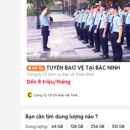
Tin nổi bật
TUYỂN BẢO VỆ TẠI BẮC NINH
Công ty CP Dịch vụ Bảo vệ Thiên Bình
Đến 8 triệu/tháng
C
Công Ty CP DV Bảo Vệ Thiên
Bình
Bạn cần tìm
dung lượng
nào ?
Dung lượng:
64 GB
128 GB
256 GB
512 GB