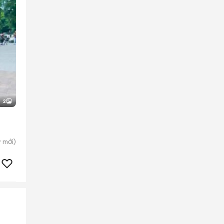
2
y
mới)