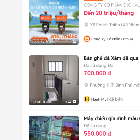
CÔNG TY CỔ PHẦN DỊCH V
Đến 20 triệu/tháng
Xã Phước Thiền
(
Xã Nhơn 
Công Ty Cổ Phần Dịch Vụ
38 giây trước
1
Giao Hàng Nhanh Đồng Nai
Bàn ghế đá Xám đã qua
Đã sử dụng
Đá
700.000 đ
Phường 11
(
P. Bình Phú
mới
H
1
đã bán
Hạnh My
1 phút trước
6
Máy chiếu gia đình màu
Đã sử dụng
550.000 đ