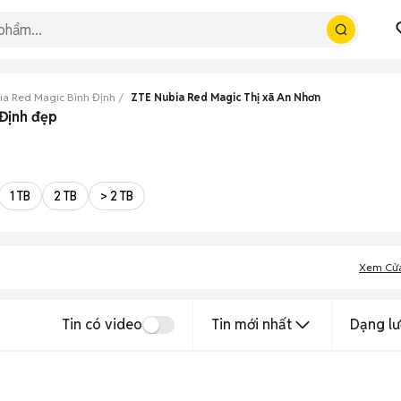
ia Red Magic Bình Định
ZTE Nubia Red Magic Thị xã An Nhơn
 Định đẹp
1 TB
2 TB
> 2 TB
Xem Cử
Tin có video
Tin mới nhất
Dạng lư