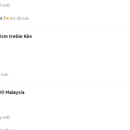
ế
mới)
4.7
162
đã bán
0cm treble Kèn
 bán
0 Malaysia
g
mới)