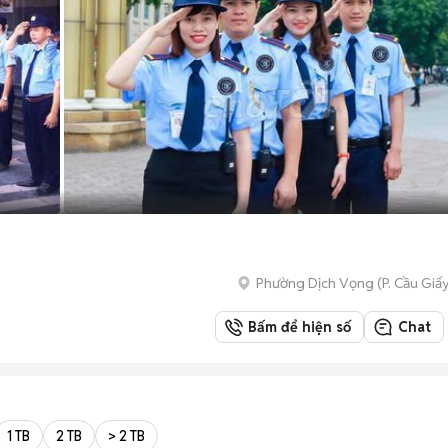
Phường Dịch Vọng
(
P. Cầu Giấ
Bấm để hiện số
Chat
1 TB
2 TB
> 2 TB