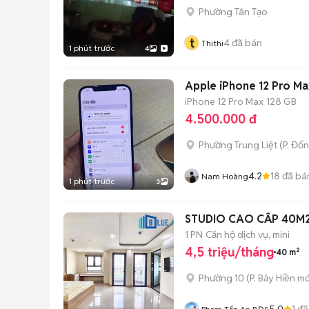
Phường Tân Tạo
t
4
đã bán
Thithi
1 phút trước
4
Apple iPhone 12 Pro M
iPhone 12 Pro Max
128 GB
4.500.000 đ
Phường Trung Liệt
(
P. Đố
4.2
18
đã bá
Nam Hoàng
1 phút trước
3
STUDIO CAO CẤP 40M2
1 PN
Căn hộ dịch vụ, mini
4,5 triệu/tháng
40 m²
Phường 10
(
P. Bảy Hiền
mớ
5.0
1
đã