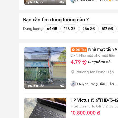
Phạm Tấn An BĐS
1 phút trước
8
Bạn cần tìm
dung lượng
nào ?
Dung lượng:
64 GB
128 GB
256 GB
512 GB
Nhà mặt tiền 
2 PN
Nhà mặt phố, mặt tiền
4,79 tỷ
49 tr/m²
98 m²
Phường Tân Đông Hiệp
Chuyên Trang HẬU TRẦN
1 phút trước
7
BĐS
HP Victus 15.6”FHD/i5
Intel Core i5
16 GB
512 GB
S
10.800.000 đ