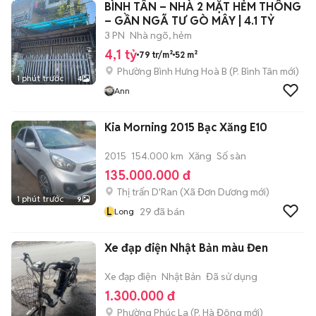
BÌNH TÂN – NHÀ 2 MẶT HẺM THÔNG
– GẦN NGÃ TƯ GÒ MÂY | 4.1 TỶ
3 PN
Nhà ngõ, hẻm
4,1 tỷ
79 tr/m²
52 m²
Phường Bình Hưng Hoà B
(
P. Bình Tân
mới)
1 phút trước
4
Ann
Kia Morning 2015 Bạc Xăng E10
2015
154.000 km
Xăng
Số sàn
135.000.000 đ
Thị trấn D'Ran
(
Xã Đơn Dương
mới)
1 phút trước
9
L
29
đã bán
Long
Xe đạp điện Nhật Bản màu Đen
Xe đạp điện
Nhật Bản
Đã sử dụng
1.300.000 đ
Phường Phúc La
(
P. Hà Đông
mới)