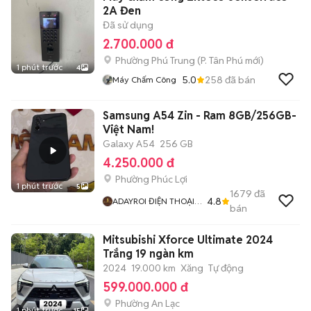
2A Đen
Đã sử dụng
2.700.000 đ
Phường Phú Trung
(
P. Tân Phú
mới)
1 phút trước
4
5.0
258
đã bán
Máy Chấm Công
Samsung A54 Zin - Ram 8GB/256GB-
Việt Nam!
Galaxy A54
256 GB
4.250.000 đ
Phường Phúc Lợi
1 phút trước
5
1679
đã
4.8
ADAYROI ĐIỆN THOẠI
bán
RUBY
Mitsubishi Xforce Ultimate 2024
Trắng 19 ngàn km
2024
19.000 km
Xăng
Tự động
599.000.000 đ
Phường An Lạc
1 phút trước
15