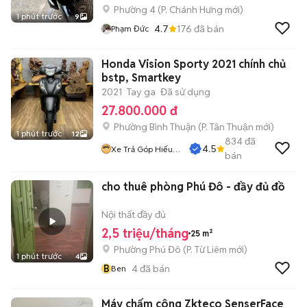
Phường 4
(
P. Chánh Hưng
mới)
1 phút trước
9
4.7
176
đã bán
Phạm Đức
Honda Vision Sporty 2021 chính chủ
bstp, Smartkey
2021
Tay ga
Đã sử dụng
27.800.000 đ
Phường Bình Thuận
(
P. Tân Thuận
mới)
1 phút trước
12
834
đã
4.5
Xe Trả Góp Hiếu
bán
CT
cho thuê phòng Phú Đô - đầy đủ đồ
Nội thất đầy đủ
2,5 triệu/tháng
25 m²
Phường Phú Đô
(
P. Từ Liêm
mới)
1 phút trước
4
B
4
đã bán
Ben
Máy chấm công Zkteco SenserFace