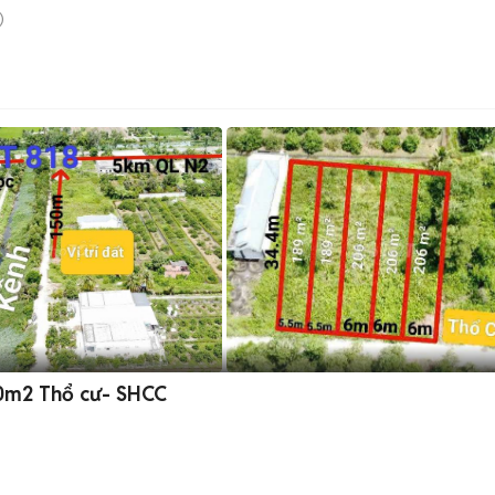
)
00m2 Thổ cư- SHCC