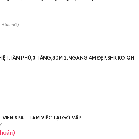
n Hòa
mới)
HIỆT,TÂN PHÚ,3 TẦNG,30M 2,NGANG 4M ĐẸP,SHR KO QH
VIÊN SPA – LÀM VIỆC TẠI GÒ VẤP
Y
khoán)