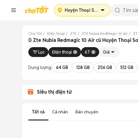
Huyện Thoại Sơn
Chợ Tốt
Điện thoại
ZTE
ZTE Nubia RedMagic 10 Air
ZT
0 Zte Nubia Redmagic 10 Air cũ Huyện Thoại S
Lọc
Điện thoại
67
Giá
Dung lượng:
64 GB
128 GB
256 GB
512 GB
Siêu thị điện tử
Tất cả
Cá nhân
Bán chuyên