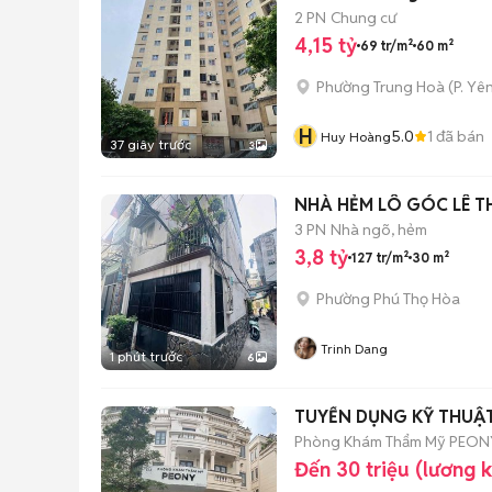
2 PN
Chung cư
4,15 tỷ
69 tr/m²
60 m²
Phường Trung Hoà
(
P. Yê
H
5.0
1
đã bán
Huy Hoàng
37 giây trước
3
NHÀ HẺM LÔ GÓC LÊ T
3 PN
Nhà ngõ, hẻm
3,8 tỷ
127 tr/m²
30 m²
Phường Phú Thọ Hòa
Trinh Dang
1 phút trước
6
TUYỂN DỤNG KỸ THUẬT 
Phòng Khám Thẩm Mỹ PEON
Đến 30 triệu (lương 