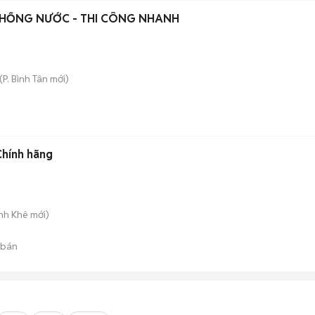
CHỐNG NƯỚC - THI CÔNG NHANH
(
P. Bình Tân
mới)
hính hãng
anh Khê
mới)
 bán