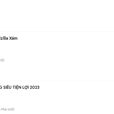
zilla Xám
ới)
 SIÊU TIỆN LỢI 2023
h Mai
mới)