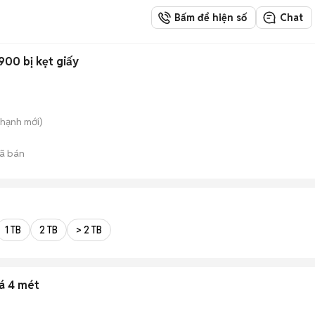
Bấm để hiện số
Chat
900 bị kẹt giấy
Thạnh
mới)
ã bán
1 TB
2 TB
> 2 TB
á 4 mét