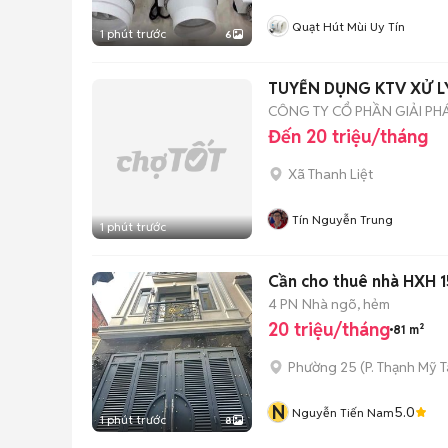
Quạt Hút Mùi Uy Tín
1 phút trước
6
TUYỂN DỤNG KTV XỬ L
CÔNG TY CỔ PHẦN GIẢI PH
Đến 20 triệu/tháng
Xã Thanh Liệt
Tín Nguyễn Trung
1 phút trước
Cần cho thuê nhà HXH 1
4 PN
Nhà ngõ, hẻm
20 triệu/tháng
81 m²
Phường 25
(
P. Thạnh Mỹ 
N
5.0
Nguyễn Tiến Nam
1 phút trước
8