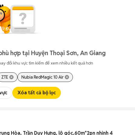
phù hợp tại Huyện Thoại Sơn, An Giang
hay đổi khu vực tìm kiếm để xem nhiều kết quả hơn
ZTE
Nubia RedMagic 10 Air
 vực
Xóa tất cả bộ lọc
rung Hòa, Trần Duy Hưng, lô góc,60m*2pn nhỉnh 4