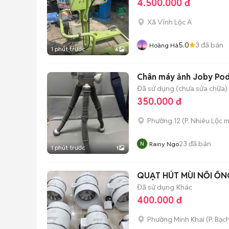
4.500.000 đ
Xã Vĩnh Lộc A
5.0
3
đã bán
Hoàng Hà
1 phút trước
6
Chân máy ảnh Joby Pod
Đã sử dụng (chưa sửa chữa)
350.000 đ
Phường 12
(
P. Nhiêu Lộc
m
23
đã bán
Rainy Ngo
1 phút trước
1
QUẠT HÚT MÙI NỐI ỐNG
Đã sử dụng
Khác
400.000 đ
Phường Minh Khai
(
P. Bạc