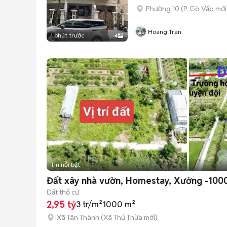
Phường 10
(
P. Gò Vấp
mới
Hoang Tran
1 phút trước
4
Tin nổi bật
Đất xây nhà vườn, Homestay, Xưởng -10
Đất thổ cư
2,95 tỷ
3 tr/m²
1000 m²
Xã Tân Thành
(
Xã Thủ Thừa
mới)