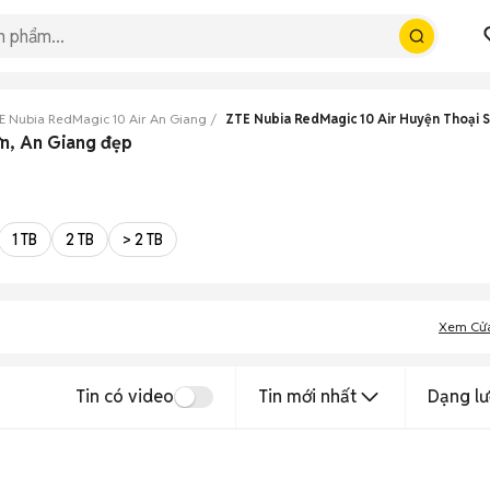
E Nubia RedMagic 10 Air An Giang
ZTE Nubia RedMagic 10 Air Huyện Thoại 
ơn, An Giang đẹp
1 TB
2 TB
> 2 TB
Xem Cử
Tin có video
Tin mới nhất
Dạng lư