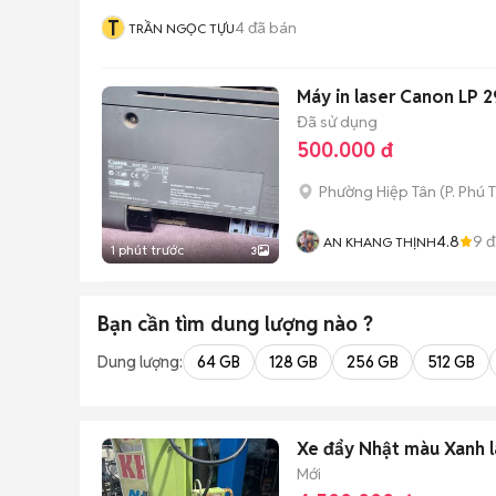
T
4
đã bán
TRẦN NGỌC TỰU
Máy in laser Canon LP 2
Đã sử dụng
500.000 đ
Phường Hiệp Tân
(
P. Phú 
4.8
9
đ
AN KHANG THỊNH
1 phút trước
3
Bạn cần tìm
dung lượng
nào ?
Dung lượng:
64 GB
128 GB
256 GB
512 GB
Xe đẩy Nhật màu Xanh l
Mới