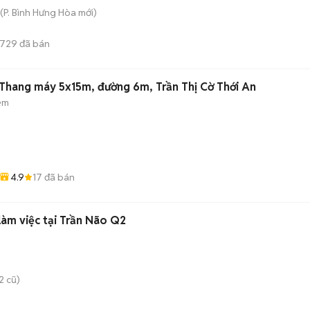
(
P. Bình Hưng Hòa
mới)
729
đã bán
Thang máy 5x15m, đường 6m, Trần Thị Cờ Thới An
ẻm
4.9
17
đã bán
 làm việc tại Trần Não Q2
2 cũ)