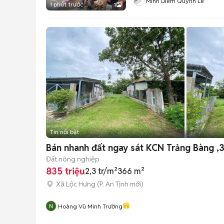
Minh Diem Quynh Le
1 phút trước
1
Tin nổi bật
Bán nhanh đất ngay sát KCN Trảng Bàng ,
Đất nông nghiệp
835 triệu
2,3 tr/m²
366 m²
Xã Lộc Hưng
(
P. An Tịnh
mới)
Hoàng Vũ Minh Trường