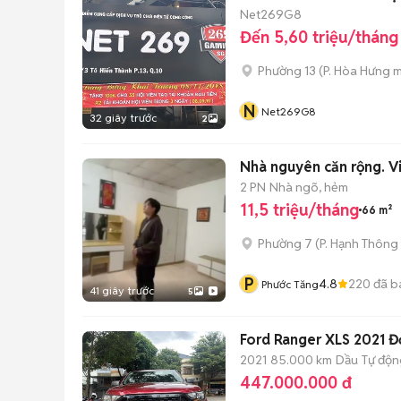
Net269G8
Đến 5,60 triệu/tháng
Phường 13
(
P. Hòa Hưng
m
N
Net269G8
32 giây trước
2
Nhà nguyên căn rộng. V
2 PN
Nhà ngõ, hẻm
11,5 triệu/tháng
66 m²
Phường 7
(
P. Hạnh Thông
P
4.8
220
đã b
Phước Tăng
41 giây trước
5
Ford Ranger XLS 2021 
2021
85.000 km
Dầu
Tự độn
447.000.000 đ