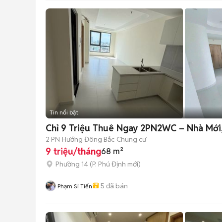
Tin nổi bật
Chỉ 9 Triệu Thuê Ngay 2PN2WC – Nhà Mới
2 PN
Hướng Đông Bắc
Chung cư
9 triệu/tháng
68 m²
Phường 14
(
P. Phú Định
mới)
5
đã bán
Phạm Sỉ Tiến