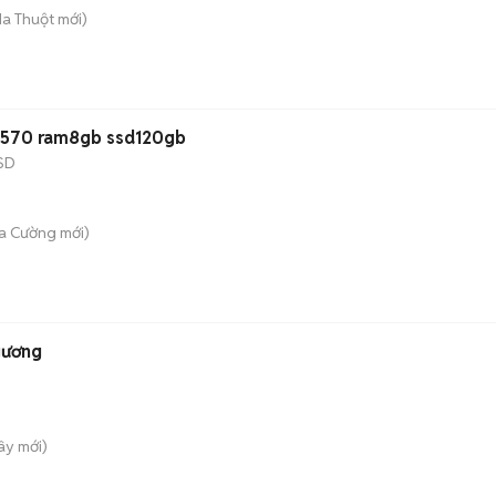
Ma Thuột
mới)
-4570 ram8gb ssd120gb
SD
òa Cường
mới)
gương
Tây
mới)