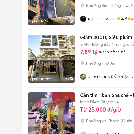
Phường Bình Hưng Hoà A
4.8
4
Triệu Phúc Mobile
1 phút trước
4
Giảm 300tr, Siêu phẩm 
5 PN
Hướng Bắc
Nhà ngõ, h
7,89 tỷ
105 tr/m²
75 m²
Phường Thới An
CHUYÊN NHÀ ĐẤT QUẬN 12
1 phút trước
12
Cần tìm 1 bạn pha chế -
Minh Diem Quynh Le
Từ 25.000 đ/giờ
Phường An Khánh (Quận 