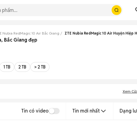
E Nubia RedMagic 10 Air Bắc Giang
ZTE Nubia RedMagic 10 Air Huyện Hiệp 
a, Bắc Giang đẹp
1 TB
2 TB
> 2 TB
Xem Cử
Tin có video
Tin mới nhất
Dạng lư