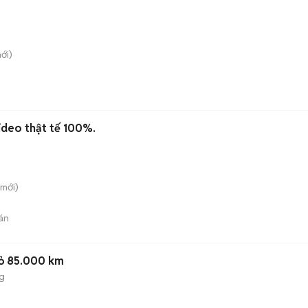
ới)
ideo thật tế 100%.
mới)
án
Đỏ 85.000 km
g