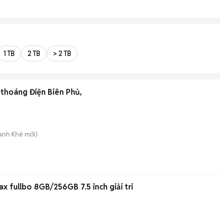
1 TB
2 TB
> 2 TB
 thoáng Điện Biên Phủ,
hanh Khê
mới)
x fullbo 8GB/256GB 7.5 inch giải tri