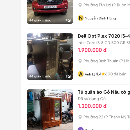
Phường Tân Lợi
(
P. Buôn 
N
Nguyễn Đình Hùng
44 giây trước
7
Dell OptiPlex 7020 i5
Intel Core i5
8 GB
500 GB
S
1.900.000 đ
Phường Bình Thuận
(
P. H
A
4.4
600
đã bán
Anh Lý
44 giây trước
3
Tủ quần áo Gỗ Nâu có 
Đã sử dụng
Gỗ
1.200.000 đ
Phường 22
(
P. Thạnh Mỹ 