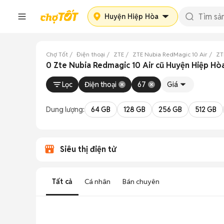
Huyện Hiệp Hòa
Chợ Tốt
Điện thoại
ZTE
ZTE Nubia RedMagic 10 Air
ZT
0 Zte Nubia Redmagic 10 Air cũ Huyện Hiệp Hò
Lọc
Điện thoại
67
Giá
Dung lượng:
64 GB
128 GB
256 GB
512 GB
Siêu thị điện tử
Tất cả
Cá nhân
Bán chuyên