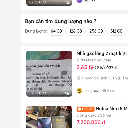
Dac Tran
1 phút trước
1
Bạn cần tìm
dung lượng
nào ?
Dung lượng:
64 GB
128 GB
256 GB
512 GB
Nhà gác lửng 2 mặt kiệt
2 PN
Nhà ngõ, hẻm
2,65 tỷ
68 tr/m²
39 m²
Phường Chính Gián
(
P. T
S
1
đã bán
Sang Đào
1 phút trước
8
Nubia Neo 5 Ma
Dòng khác
256 GB
7.200.000 đ