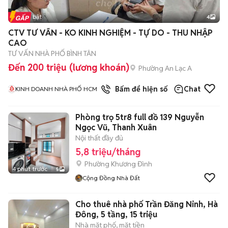
Tin nổi bật
4
CTV TƯ VẤN - KO KINH NGHIỆM - TỰ DO - THU NHẬP
CAO
TƯ VẤN NHÀ PHỐ BÌNH TÂN
Đến 200 triệu (lương khoán)
Phường An Lạc A
1
đã bán
Bấm để hiện số
Chat
KINH DOANH NHÀ PHỐ HCM
Phòng trọ 5tr8 full đồ 139 Nguyễn
Ngọc Vũ, Thanh Xuân
Nội thất đầy đủ
5,8 triệu/tháng
Phường Khương Đình
4 phút trước
5
Cộng Đồng Nhà Đất
Cho thuê nhà phố Trần Đăng Ninh, Hà
Đông, 5 tầng, 15 triệu
Nhà mặt phố, mặt tiền