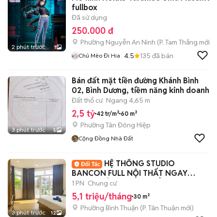
fullbox
Đã sử dụng
250.000 đ
Phường Nguyễn An Ninh
(
P. Tam Thắng
mới)
2 phút trước
1
4.5
135
đã bán
Chú Mèo Đi Hia
Bán đất mặt tiền đường Khánh Bình
02, Bình Dương, tiềm năng kinh doanh
Đất thổ cư
Ngang 4,65 m
2,5 tỷ
42 tr/m²
60 m²
Phường Tân Đông Hiệp
3 phút trước
5
Cộng Đồng Nhà Đất
HỆ THỐNG STUDIO
BANCON FULL NỘI THẤT NGAY
TRUNG TÂM QUẬN 7, GẦN LOTTE
1 PN
Chung cư
5,1 triệu/tháng
30 m²
Phường Bình Thuận
(
P. Tân Thuận
mới)
3 phút trước
12