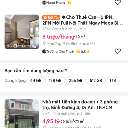
Hang Pham
🍀Cho Thuê Căn Hộ 1PN,
2PN Mới Full Nội Thất Ngay Mega Bình
Phú- Q6🍀
1 PN
Căn hộ dịch vụ, mini
8 triệu/tháng
40 m²
Phường 11
(
P. Bình Phú
mới)
3 phút trước
12
5.0
Trường Cho Thuê
Bạn cần tìm
dung lượng
nào ?
Dung lượng:
64 GB
128 GB
256 GB
512 GB
1 TB
2 
Nhà mặt tiền kinh doanh + 3 phòng
trọ, Bình Đường 4, Dĩ An, TP.HCM
2 PN
Nhà mặt phố, mặt tiền
4,95 tỷ
66 tr/m²
75 m²