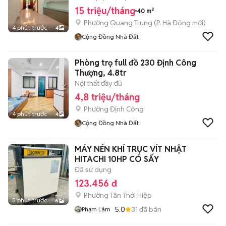
15 triệu/tháng
40 m²
Phường Quang Trung
(
P. Hà Đông
mới)
4 phút trước
4
Cộng Đồng Nhà Đất
Phòng trọ full đồ 230 Định Công
Thượng, 4.8tr
Nội thất đầy đủ
4,8 triệu/tháng
Phường Định Công
4 phút trước
4
Cộng Đồng Nhà Đất
MÁY NÉN KHÍ TRỤC VÍT NHẬT
HITACHI 10HP CÓ SẤY
Đã sử dụng
123.456 đ
Phường Tân Thới Hiệp
5 phút trước
6
5.0
31
đã bán
Phạm Lâm