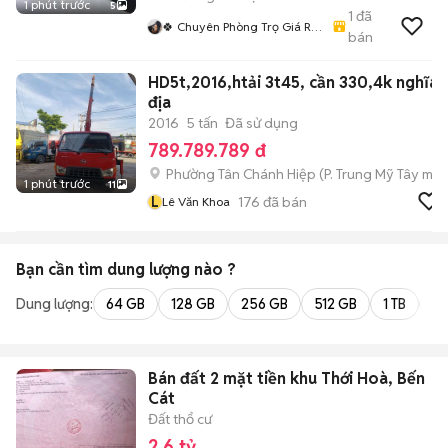
1 phút trước
5
1
đã
🍀 Chuyên Phòng Trọ Giá Rẻ
bán
- Siêu Xinh HCM🍀
HD5t,2016,htải 3t45, cần 330,4k nghĩa
địa
2016
5 tấn
Đã sử dụng
789.789.789 đ
Phường Tân Chánh Hiệp
(
P. Trung Mỹ Tây
mới
1 phút trước
11
L
176
đã bán
Lê Văn Khoa
Bạn cần tìm
dung lượng
nào ?
Dung lượng:
64 GB
128 GB
256 GB
512 GB
1 TB
2 
Bán đất 2 mặt tiền khu Thới Hoà, Bến
Cát
Đất thổ cư
2,6 tỷ