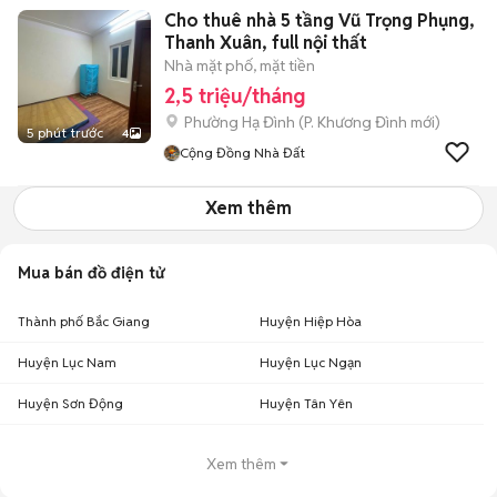
Cho thuê nhà 5 tầng Vũ Trọng Phụng,
Thanh Xuân, full nội thất
Nhà mặt phố, mặt tiền
2,5 triệu/tháng
Phường Hạ Đình
(
P. Khương Đình
mới)
5 phút trước
4
Cộng Đồng Nhà Đất
Xem thêm
Mua bán đồ điện tử
Thành phố Bắc Giang
Huyện Hiệp Hòa
Huyện Lục Nam
Huyện Lục Ngạn
Huyện Sơn Động
Huyện Tân Yên
Xem thêm