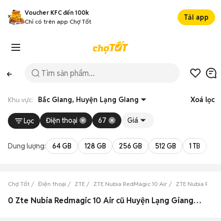
Voucher KFC đến 100k
Tải app
Chỉ có trên app Chợ Tốt
Khu vực:
Bắc Giang, Huyện Lạng Giang
Xoá lọc
Điện thoại
67
Giá
Lọc
Dung lượng:
64 GB
128 GB
256 GB
512 GB
1 TB
2 
Chợ Tốt
Điện thoại
ZTE
ZTE Nubia RedMagic 10 Air
ZTE Nubia RedMa
0 Zte Nubia Redmagic 10 Air cũ Huyện Lạng Giang, Bắc Giang đẹp