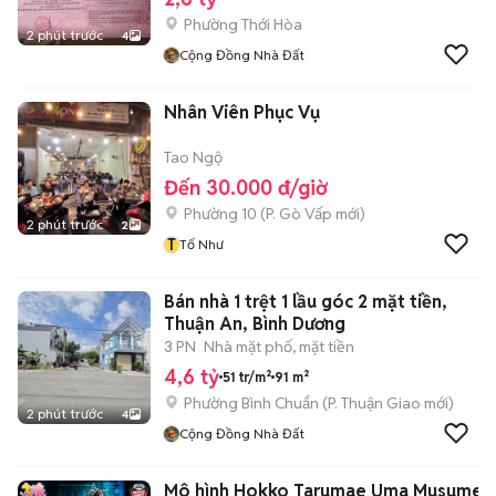
Phường Thới Hòa
2 phút trước
4
Cộng Đồng Nhà Đất
Nhân Viên Phục Vụ
Tao Ngộ
Đến 30.000 đ/giờ
Phường 10
(
P. Gò Vấp
mới)
2 phút trước
2
T
Tố Như
Bán nhà 1 trệt 1 lầu góc 2 mặt tiền,
Thuận An, Bình Dương
3 PN
Nhà mặt phố, mặt tiền
4,6 tỷ
51 tr/m²
91 m²
Phường Bình Chuẩn
(
P. Thuận Giao
mới)
2 phút trước
4
Cộng Đồng Nhà Đất
Mô hình Hokko Tarumae Uma Musume