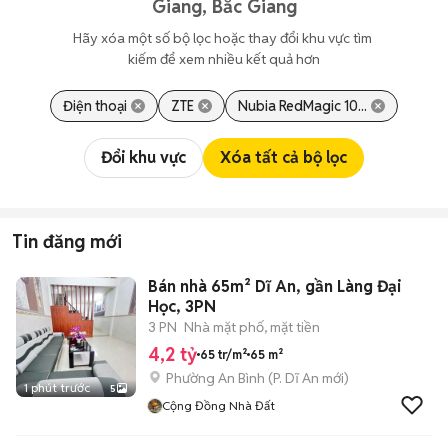
Giang, Bắc Giang
Hãy xóa một số bộ lọc hoặc thay đổi khu vực tìm 
kiếm để xem nhiều kết quả hơn
Điện thoại
ZTE
Nubia RedMagic 10...
Đổi khu vực
Xóa tất cả bộ lọc
Tin đăng mới
Bán nhà 65m² Dĩ An, gần Làng Đại
Học, 3PN
3 PN
Nhà mặt phố, mặt tiền
4,2 tỷ
65 tr/m²
65 m²
Phường An Bình
(
P. Dĩ An
mới)
1 phút trước
5
Cộng Đồng Nhà Đất