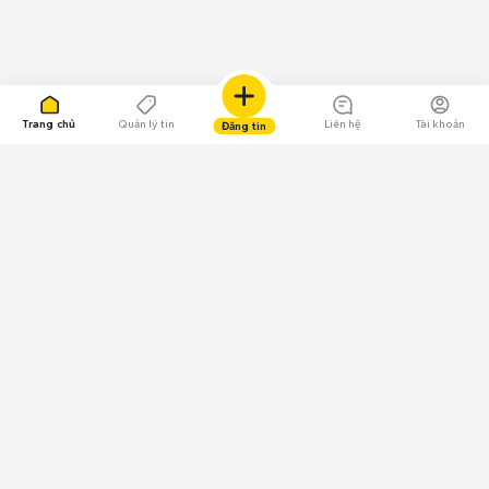
Trang chủ
Quản lý tin
Liên hệ
Tài khoản
Đăng tin
109.000 Bình chọn
Tải ứng dụng Chợ Tốt
Về Chợ Tốt
Quy chế sàn
Chính sách bảo mật
Giải quyết tranh chấp
CÔNG TY TNHH CHỢ TỐT - Người đại diện theo pháp luật:
Nguyễn Trọng Tấn; GPDKKD: 0312120782 do Sở KH & ĐT TP.HCM cấp ngày
11/01/2013;