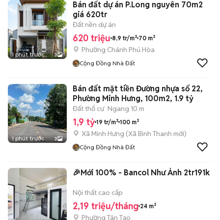
Bán đất dự án P.Long nguyên 70m2
giá 620tr
Đất nền dự án
620 triệu
8,9 tr/m²
70 m²
Phường Chánh Phú Hòa
1 phút trước
3
Cộng Đồng Nhà Đất
Bán đất mặt tiền Đường nhựa số 22,
Phường Minh Hưng, 100m2, 1.9 tỷ
Đất thổ cư
Ngang 10 m
1,9 tỷ
19 tr/m²
100 m²
Xã Minh Hưng
(
Xã Bình Thanh
mới)
1 phút trước
3
Cộng Đồng Nhà Đất
🎉Mới 100% - Bancol Như Ảnh 2tr191k
Nội thất cao cấp
2,19 triệu/tháng
24 m²
Phường Tân Tạo