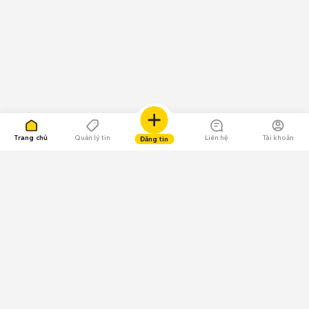
Trang chủ
Quản lý tin
Liên hệ
Tài khoản
Đăng tin
109.000 Bình chọn
Tải ứng dụng Chợ Tốt
Về Chợ Tốt
Quy chế sàn