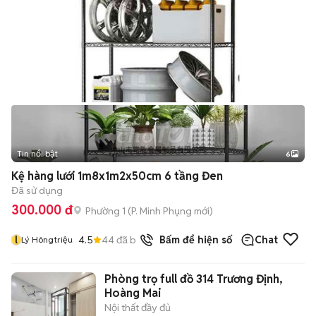
Tin nổi bật
6
+
2
Kệ hàng lưới 1m8x1m2x50cm 6 tầng Đen
Đã sử dụng
300.000 đ
Phường 1
(
P. Minh Phụng
mới)
l
4.5
44
đã bán
Bấm để hiện số
Chat
Lý Hôngtriệu
Phòng trọ full đồ 314 Trương Định,
Hoàng Mai
Nội thất đầy đủ