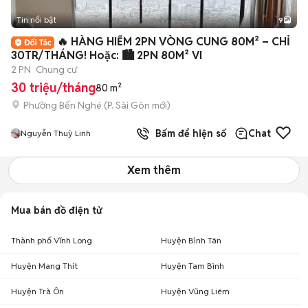
Tin nổi bật
9
+
2
🔥 HÀNG HIẾM 2PN VÒNG CUNG 80M² – CHỈ
30TR/THÁNG! Hoặc: 🏙️ 2PN 80M² VI
2 PN
Chung cư
30 triệu/tháng
80 m²
Phường Bến Nghé
(
P. Sài Gòn
mới)
Bấm để hiện số
Chat
Nguyễn Thuỳ Linh
Xem thêm
Mua bán đồ điện tử
Thành phố Vĩnh Long
Huyện Bình Tân
Huyện Mang Thít
Huyện Tam Bình
Huyện Trà Ôn
Huyện Vũng Liêm