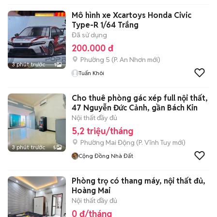
Mô hình xe Xcartoys Honda Civic
Type-R 1/64 Trắng
Đã sử dụng
200.000 đ
Phường 5
(
P. An Nhơn
mới)
3 phút trước
1
Tuấn Khôi
Cho thuê phòng gác xép full nội thất,
47 Nguyễn Đức Cảnh, gần Bách Kin
Nội thất đầy đủ
5,2 triệu/tháng
Phường Mai Động
(
P. Vĩnh Tuy
mới)
3 phút trước
5
Cộng Đồng Nhà Đất
Phòng trọ có thang máy, nội thất đủ,
Hoàng Mai
Nội thất đầy đủ
0 đ/tháng