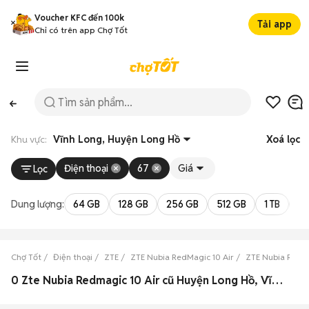
Voucher KFC đến 100k
Tải app
Chỉ có trên app Chợ Tốt
Khu vực:
Vĩnh Long, Huyện Long Hồ
Xoá lọc
Điện thoại
67
Giá
Lọc
Dung lượng:
64 GB
128 GB
256 GB
512 GB
1 TB
2 
Chợ Tốt
Điện thoại
ZTE
ZTE Nubia RedMagic 10 Air
ZTE Nubia RedMa
0 Zte Nubia Redmagic 10 Air cũ Huyện Long Hồ, Vĩnh Long đẹp