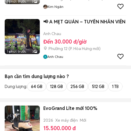
1 phút trước
7
Kim Ngân
📢 A MẸT QUÁN – TUYỂN NHÂN VIÊN
Anh Chau
Đến 30.000 đ/giờ
Phường 12
(
P. Hòa Hưng
mới)
1 phút trước
3
Anh Chau
Bạn cần tìm
dung lượng
nào ?
Dung lượng:
64 GB
128 GB
256 GB
512 GB
1 TB
2 
EvoGrand Lite mới 100%
2026
Xe máy điện
Mới
15.500.000 đ