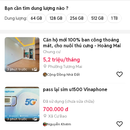
Bạn cần tìm
dung lượng
nào ?
Dung lượng:
64 GB
128 GB
256 GB
512 GB
1 TB
2 
Căn hộ mới 100% ban công thoáng
mát, cho nuôi thú cưng - Hoàng Mai
Chung cư
5,2 triệu/tháng
Phường Tương Mai
3 phút trước
5
Cộng Đồng Nhà Đất
pass lại sim u1500 Vinaphone
Đã sử dụng (chưa sửa chữa)
700.000 đ
Xã Cư Bao
3 phút trước
1
Nguyễn Khiêm