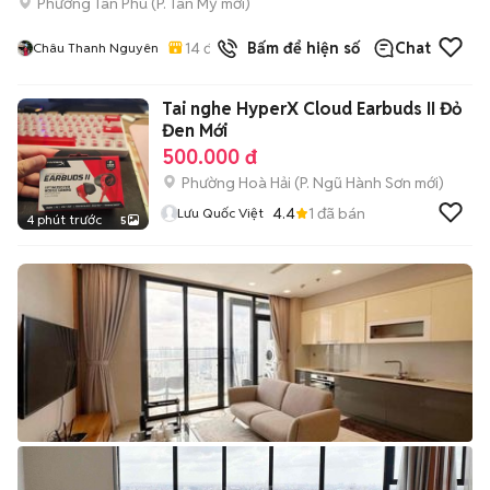
Phường Tân Phú
(
P. Tân Mỹ
mới)
14
đã bán
Bấm để hiện số
Chat
Châu Thanh Nguyên
Tai nghe HyperX Cloud Earbuds II Đỏ
Đen Mới
500.000 đ
Phường Hoà Hải
(
P. Ngũ Hành Sơn
mới)
4.4
1
đã bán
Lưu Quốc Việt
4 phút trước
5