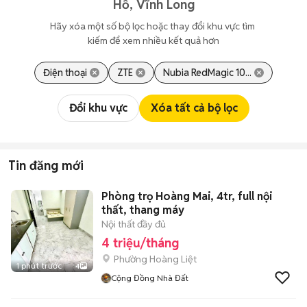
Hồ, Vĩnh Long
Hãy xóa một số bộ lọc hoặc thay đổi khu vực tìm 
kiếm để xem nhiều kết quả hơn
Điện thoại
ZTE
Nubia RedMagic 10...
Đổi khu vực
Xóa tất cả bộ lọc
Tin đăng mới
Phòng trọ Hoàng Mai, 4tr, full nội
thất, thang máy
Nội thất đầy đủ
4 triệu/tháng
Phường Hoàng Liệt
1 phút trước
4
Cộng Đồng Nhà Đất