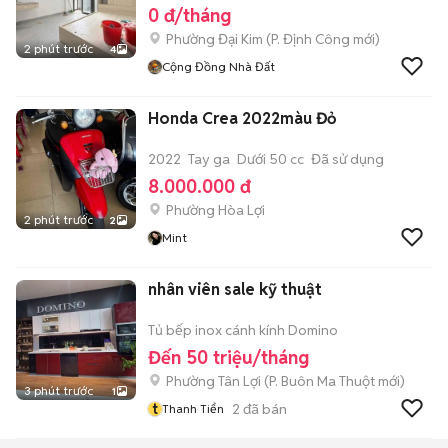
0 đ/tháng
Phường Đại Kim
(
P. Định Công
mới)
2 phút trước
4
Cộng Đồng Nhà Đất
Honda Crea 2022màu Đỏ
2022
Tay ga
Dưới 50 cc
Đã sử dụng
8.000.000 đ
Phường Hòa Lợi
2 phút trước
2
Mint
nhân viên sale kỹ thuật
Tủ bếp inox cánh kính Domino
Đến 50 triệu/tháng
Phường Tân Lợi
(
P. Buôn Ma Thuột
mới)
3 phút trước
1
t
2
đã bán
Thanh Tiển