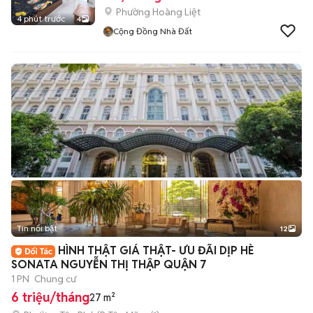
Phường Hoàng Liệt
4 phút trước
4
Cộng Đồng Nhà Đất
Tin nổi bật
12
+
2
HÌNH THẬT GIÁ THẬT- ƯU ĐÃI DỊP HÈ
SONATA NGUYỄN THỊ THẬP QUẬN 7
1 PN
Chung cư
6 triệu/tháng
27 m²