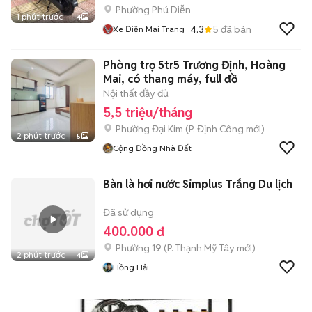
Phường Phú Diễn
1 phút trước
4
4.3
5
đã bán
Xe Điện Mai Trang
Phòng trọ 5tr5 Trương Định, Hoàng
Mai, có thang máy, full đồ
Nội thất đầy đủ
5,5 triệu/tháng
Phường Đại Kim
(
P. Định Công
mới)
2 phút trước
5
Cộng Đồng Nhà Đất
Bàn là hơi nước Simplus Trắng Du lịch
Đã sử dụng
400.000 đ
Phường 19
(
P. Thạnh Mỹ Tây
mới)
2 phút trước
4
Hồng Hải