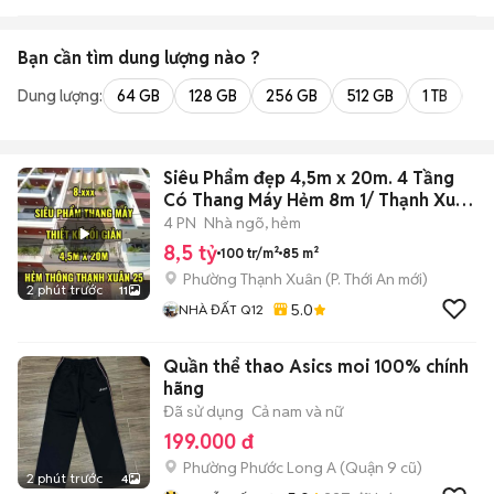
Bạn cần tìm
dung lượng
nào ?
Dung lượng:
64 GB
128 GB
256 GB
512 GB
1 TB
2 
Siêu Phẩm đẹp 4,5m x 20m. 4 Tầng
Có Thang Máy Hẻm 8m 1/ Thạnh Xuân
25
4 PN
Nhà ngõ, hẻm
8,5 tỷ
100 tr/m²
85 m²
Phường Thạnh Xuân
(
P. Thới An
mới)
2 phút trước
11
5.0
NHÀ ĐẤT Q12
Quần thể thao Asics moi 100% chính
hãng
Đã sử dụng
Cả nam và nữ
199.000 đ
Phường Phước Long A (Quận 9 cũ)
2 phút trước
4