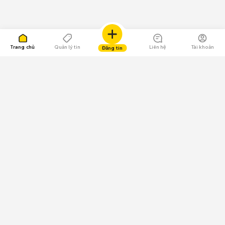
Trang chủ
Quản lý tin
Liên hệ
Tài khoản
Đăng tin
109.000 Bình chọn
Tải ứng dụng Chợ Tốt
Về Chợ Tốt
Quy chế sàn
Chính sách bảo mật
Giải quyết tranh chấp
CÔNG TY TNHH CHỢ TỐT - Người đại diện theo pháp luật:
Nguyễn Trọng Tấn; GPDKKD: 0312120782 do Sở KH & ĐT TP.HCM cấp ngày
11/01/2013;
GPMXH: 185/GP-BTTTT do Bộ Thông tin và Truyền thông