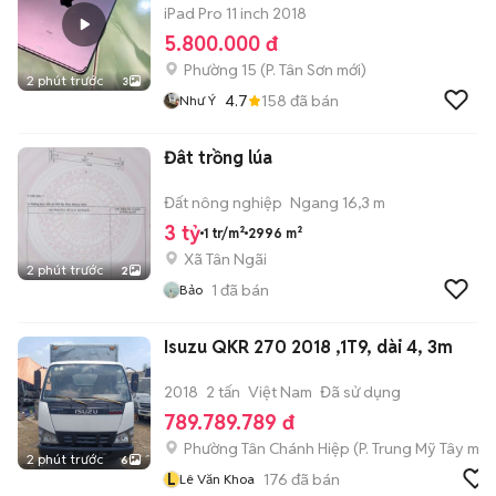
iPad Pro 11 inch 2018
5.800.000 đ
Phường 15
(
P. Tân Sơn
mới)
2 phút trước
3
4.7
158
đã bán
Như Ý
Đât trồng lúa
Đất nông nghiệp
Ngang 16,3 m
3 tỷ
1 tr/m²
2996 m²
Xã Tân Ngãi
2 phút trước
2
1
đã bán
Bảo
Isuzu QKR 270 2018 ,1T9, dài 4, 3m
2018
2 tấn
Việt Nam
Đã sử dụng
789.789.789 đ
Phường Tân Chánh Hiệp
(
P. Trung Mỹ Tây
mới
2 phút trước
6
L
176
đã bán
Lê Văn Khoa