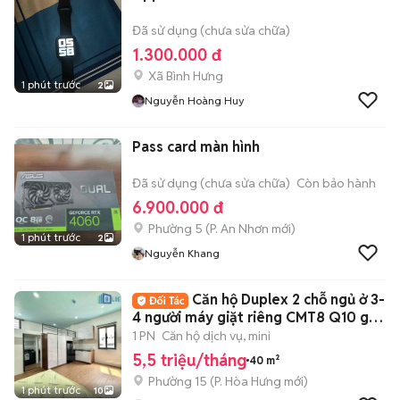
Đã sử dụng (chưa sửa chữa)
1.300.000 đ
Xã Bình Hưng
1 phút trước
2
Nguyễn Hoàng Huy
Pass card màn hình
Đã sử dụng (chưa sửa chữa)
Còn bảo hành
6.900.000 đ
Phường 5
(
P. An Nhơn
mới)
1 phút trước
2
Nguyễn Khang
Căn hộ Duplex 2 chỗ ngủ ở 3-
4 người máy giặt riêng CMT8 Q10 gần
UEH
1 PN
Căn hộ dịch vụ, mini
5,5 triệu/tháng
40 m²
Phường 15
(
P. Hòa Hưng
mới)
1 phút trước
10