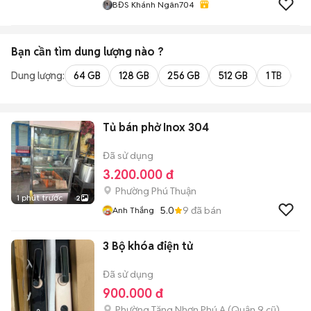
BĐS Khánh Ngân704
Bạn cần tìm
dung lượng
nào ?
Dung lượng:
64 GB
128 GB
256 GB
512 GB
1 TB
2 
Tủ bán phở Inox 304
Đã sử dụng
3.200.000 đ
Phường Phú Thuận
1 phút trước
2
5.0
9
đã bán
Anh Thắng
3 Bộ khóa điện tử
Đã sử dụng
900.000 đ
Phường Tăng Nhơn Phú A (Quận 9 cũ)