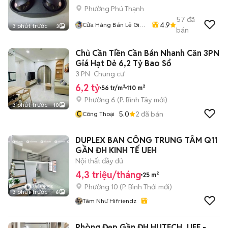
Phường Phú Thạnh
57
đã
4.9
Cửa Hàng Bán Lẻ Giá
3 phút trước
3
bán
Sỉ Ship Tận Nhà
Chủ Cần Tiền Cần Bán Nhanh Căn 3PN
Giá Hạt Dẻ 6,2 Tỷ Bao Sổ
3 PN
Chung cư
6,2 tỷ
56 tr/m²
110 m²
Phường 6
(
P. Bình Tây
mới)
3 phút trước
10
C
5.0
2
đã bán
Công Thoại
DUPLEX BAN CÔNG TRUNG TÂM Q11
GẦN ĐH KINH TẾ UEH
Nội thất đầy đủ
4,3 triệu/tháng
25 m²
Phường 10
(
P. Bình Thới
mới)
3 phút trước
6
Tâm Như Hifriendz
Phòng Đẹp Gần ĐH HUTECH, UEF -