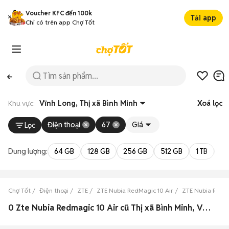
Voucher KFC đến 100k
Tải app
Chỉ có trên app Chợ Tốt
Khu vực:
Vĩnh Long, Thị xã Bình Minh
Xoá lọc
Điện thoại
67
Giá
Lọc
Dung lượng:
64 GB
128 GB
256 GB
512 GB
1 TB
2 
Chợ Tốt
Điện thoại
ZTE
ZTE Nubia RedMagic 10 Air
ZTE Nubia RedMa
0 Zte Nubia Redmagic 10 Air cũ Thị xã Bình Minh, Vĩnh Long đẹp