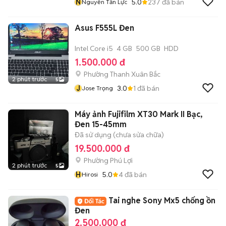
N
5.0
237
đã bán
Nguyễn Tấn Lực
Asus F555L Đen
Intel Core i5
4 GB
500 GB
HDD
1.500.000 đ
Phường Thanh Xuân Bắc
2 phút trước
5
J
3.0
1
đã bán
Jose Trọng
Máy ảnh Fujifilm XT30 Mark II Bạc,
Đen 15-45mm
Đã sử dụng (chưa sửa chữa)
19.500.000 đ
Phường Phú Lợi
2 phút trước
5
H
5.0
4
đã bán
Hirosi
Tai nghe Sony Mx5 chống ồn
Đen
2.500.000 đ