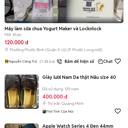
Tin nổi bật
1
Máy làm sữa chua Yogurt Maker và Locknlock
Mới
Khác
120.000 đ
Phường Phước Bình (Quận 9 cũ)
(
P. Phước Long
mới)
N
21
đã bán
Bấm để hiện số
Chat
Nguyễn Công Trứ
Giày lười Nam Da thật Nâu size 40
Đã sử dụng
Đồ nam
400.000 đ
Thị trấn Quang Minh
1 phút trước
1
Thơ Tình Của Núi
Apple Watch Series 4 Đen 44mm