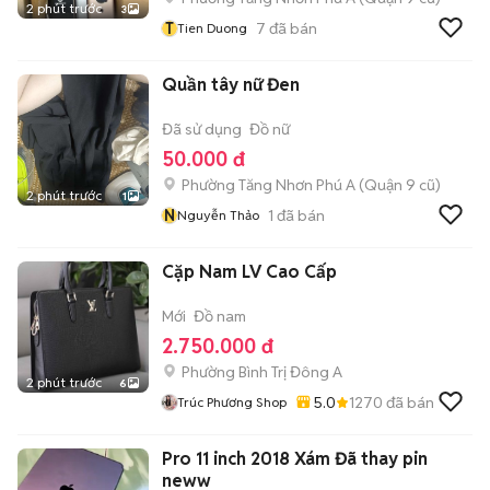
2 phút trước
3
T
7
đã bán
Tien Duong
Quần tây nữ Đen
Đã sử dụng
Đồ nữ
50.000 đ
Phường Tăng Nhơn Phú A (Quận 9 cũ)
2 phút trước
1
N
1
đã bán
Nguyễn Thảo
Cặp Nam LV Cao Cấp
Mới
Đồ nam
2.750.000 đ
Phường Bình Trị Đông A
2 phút trước
6
5.0
1270
đã bán
Trúc Phương Shop
Pro 11 inch 2018 Xám Đã thay pin
neww