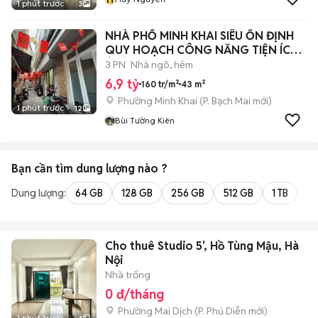
1 phút trước
3
NHÀ PHỐ MINH KHAI SIÊU ỔN ĐỊNH
QUY HOẠCH CÔNG NĂNG TIỆN ÍCH
Ở NGAY.
3 PN
Nhà ngõ, hẻm
6,9 tỷ
160 tr/m²
43 m²
Phường Minh Khai
(
P. Bạch Mai
mới)
1 phút trước
12
Bùi Tường Kiên
Bạn cần tìm
dung lượng
nào ?
Dung lượng:
64 GB
128 GB
256 GB
512 GB
1 TB
2 
Cho thuê Studio 5', Hồ Tùng Mậu, Hà
Nội
Nhà trống
0 đ/tháng
Phường Mai Dịch
(
P. Phú Diễn
mới)
1 phút trước