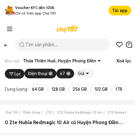
Voucher KFC đến 100k
Tải app
Chỉ có trên app Chợ Tốt
Khu vực:
Thừa Thiên Huế, Huyện Phong Điền
Xoá lọc
Điện thoại
67
Giá
Lọc
Dung lượng:
64 GB
128 GB
256 GB
512 GB
1 TB
2 
Chợ Tốt
Điện thoại
ZTE
ZTE Nubia RedMagic 10 Air
ZTE Nubia RedMa
0 Zte Nubia Redmagic 10 Air cũ Huyện Phong Điền, Thừa Thiên Huế đẹp