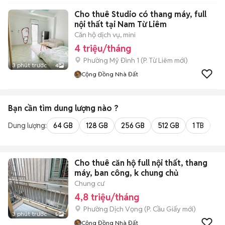
Cho thuê Studio có thang máy, full
nội thất tại Nam Từ Liêm
Căn hộ dịch vụ, mini
4 triệu/tháng
Phường Mỹ Đình 1
(
P. Từ Liêm
mới)
3 phút trước
4
Cộng Đồng Nhà Đất
Bạn cần tìm
dung lượng
nào ?
Dung lượng:
64 GB
128 GB
256 GB
512 GB
1 TB
2 
Cho thuê căn hộ full nội thất, thang
máy, ban công, k chung chủ
Chung cư
4,8 triệu/tháng
Phường Dịch Vọng
(
P. Cầu Giấy
mới)
3 phút trước
5
Cộng Đồng Nhà Đất