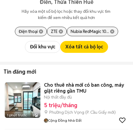
Điền, Thừa Thiên Huế
Hãy xóa một số bộ lọc hoặc thay đổi khu vực tìm 
kiếm để xem nhiều kết quả hơn
Điện thoại
ZTE
Nubia RedMagic 10...
Đổi khu vực
Xóa tất cả bộ lọc
Tin đăng mới
Cho thuê nhà mới có ban công, máy
giặt riêng gần TMU
Nội thất đầy đủ
5 triệu/tháng
Phường Dịch Vọng
(
P. Cầu Giấy
mới)
1 phút trước
5
Cộng Đồng Nhà Đất