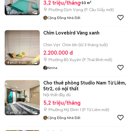
3,2 triệu/tháng
33 m²
Phường Dịch Vọng
(
P. Cầu Giấy
mới)
4 phút trước
4
Cộng Đồng Nhà Đất
Chim Lovebird Vàng xanh
Chim Vẹt
Chim lớn (từ 3 tháng tuổi)
2.200.000 đ
Phường Bồ Xuyên
(
P. Thái Bình
mới)
4 phút trước
2
Kenna
Cho thuê phòng Studio Nam Từ Liêm,
5tr2, có nội thất
Nội thất đầy đủ
5,2 triệu/tháng
Phường Mỹ Đình 1
(
P. Từ Liêm
mới)
5 phút trước
4
Cộng Đồng Nhà Đất