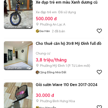
Xe đạp trẻ em màu Xanh dương cũ
Xe đạp trẻ em
Đã sử dụng
500.000 đ
Phường An Lạc A
1 phút trước
2
G
2
đã bán
Gia Hân
Cho thuê căn hộ 3tr8 Mỹ Đình full đồ
Chung cư
3,8 triệu/tháng
Phường Mỹ Đình 1
(
P. Từ Liêm
mới)
1 phút trước
4
Cộng Đồng Nhà Đất
Giỏ sườn Wave 110 Đen 2017-2024
30.000 đ
Phường Bình Hưng Hòa
H
Huy Nguyễn