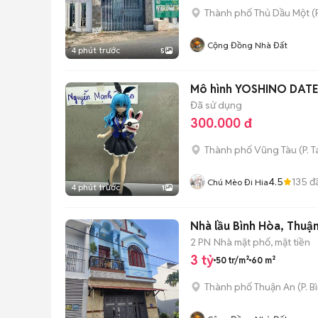
Thành phố Thủ Dầu Một
(
Cộng Đồng Nhà Đất
4 phút trước
5
Mô hình YOSHINO DATE
Đã sử dụng
300.000 đ
Thành phố Vũng Tàu
(
P. 
4.5
135
đ
Chú Mèo Đi Hia
4 phút trước
1
Nhà lầu Bình Hòa, Thuậ
2 PN
Nhà mặt phố, mặt tiền
3 tỷ
50 tr/m²
60 m²
Thành phố Thuận An
(
P. 