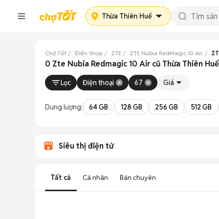
Thừa Thiên Huế
Chợ Tốt
Điện thoại
ZTE
ZTE Nubia RedMagic 10 Air
ZT
0 Zte Nubia Redmagic 10 Air cũ Thừa Thiên Hu
Lọc
Điện thoại
67
Giá
Dung lượng:
64 GB
128 GB
256 GB
512 GB
Siêu thị điện tử
Tất cả
Cá nhân
Bán chuyên