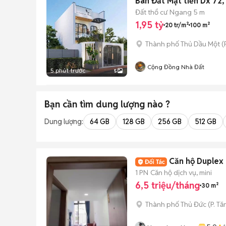
Bán Đất Mặt tiền Dx 72,
Đất thổ cư
Ngang 5 m
1,95 tỷ
20 tr/m²
100 m²
Thành phố Thủ Dầu Một
(
Cộng Đồng Nhà Đất
5 phút trước
5
Bạn cần tìm
dung lượng
nào ?
Dung lượng:
64 GB
128 GB
256 GB
512 GB
Căn hộ Duplex 
1 PN
Căn hộ dịch vụ, mini
6,5 triệu/tháng
30 m²
Thành phố Thủ Đức
(
P. T