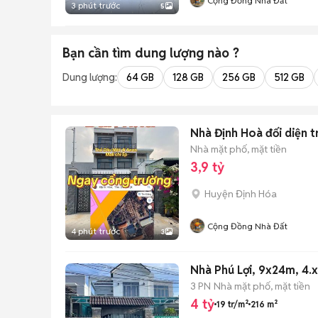
Cộng Đồng Nhà Đất
3 phút trước
5
Bạn cần tìm
dung lượng
nào ?
Dung lượng:
64 GB
128 GB
256 GB
512 GB
Nhà Định Hoà đối diện t
Nhà mặt phố, mặt tiền
3,9 tỷ
Huyện Định Hóa
Cộng Đồng Nhà Đất
4 phút trước
3
Nhà Phú Lợi, 9x24m, 4.x
3 PN
Nhà mặt phố, mặt tiền
4 tỷ
19 tr/m²
216 m²