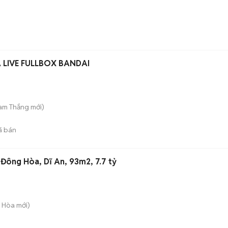
A LIVE FULLBOX BANDAI
Tam Thắng
mới)
ã bán
C Đông Hòa, Dĩ An, 93m2, 7.7 tỷ
g Hòa
mới)