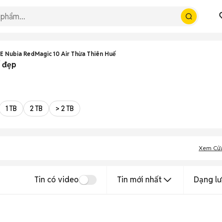
E Nubia RedMagic 10 Air Thừa Thiên Huế
ế đẹp
1 TB
2 TB
> 2 TB
Xem Cử
Tin có video
Tin mới nhất
Dạng lư