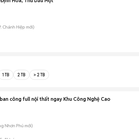
 Định Hòa, Thủ Dầu Một
P. Chánh Hiệp
mới)
1 TB
2 TB
> 2 TB
ban công full nội thất ngay Khu Công Nghệ Cao
ăng Nhơn Phú
mới)