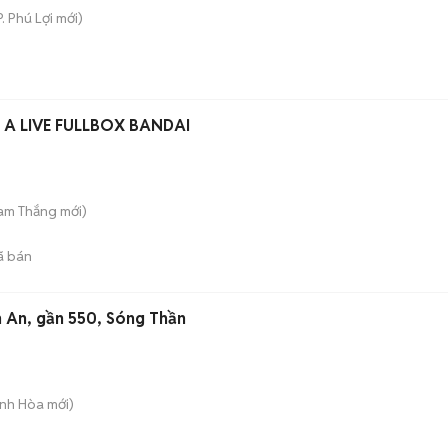
P. Phú Lợi
mới)
 A LIVE FULLBOX BANDAI
Tam Thắng
mới)
ã bán
n An, gần 550, Sóng Thần
Bình Hòa
mới)