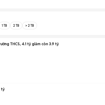
1 TB
2 TB
> 2 TB
rường THCS, 4.1 tỷ giảm còn 3.9 tỷ
 tỷ