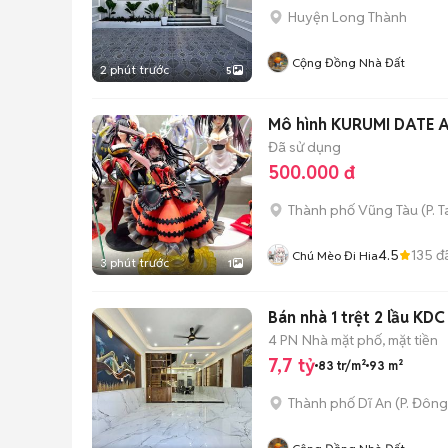
Huyện Long Thành
Cộng Đồng Nhà Đất
2 phút trước
5
Mô hình KURUMI DATE 
Đã sử dụng
500.000 đ
Thành phố Vũng Tàu
(
P. 
4.5
135
đ
Chú Mèo Đi Hia
3 phút trước
1
Bán nhà 1 trệt 2 lầu KD
4 PN
Nhà mặt phố, mặt tiền
7,7 tỷ
83 tr/m²
93 m²
Thành phố Dĩ An
(
P. Đôn