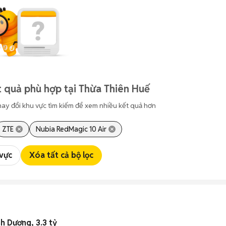
 quả phù hợp tại Thừa Thiên Huế
hay đổi khu vực tìm kiếm để xem nhiều kết quả hơn
ZTE
Nubia RedMagic 10 Air
 vực
Xóa tất cả bộ lọc
h Dương, 3.3 tỷ