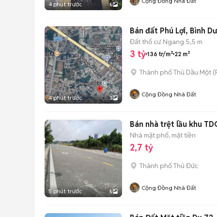
Cộng Đồng Nhà Đất
4 phút trước
5
Bán đất Phú Lợi, Bình Dư
Đất thổ cư
Ngang 5,5 m
3 tỷ
136 tr/m²
22 m²
Thành phố Thủ Dầu Một
(
Cộng Đồng Nhà Đất
4 phút trước
3
Bán nhà trệt lầu khu TD
Nhà mặt phố, mặt tiền
2,7 tỷ
Thành phố Thủ Đức
Cộng Đồng Nhà Đất
5 phút trước
5