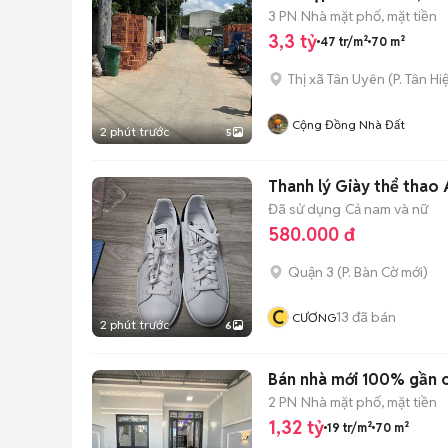
3 PN
Nhà mặt phố, mặt tiền
3,3 tỷ
47 tr/m²
70 m²
Thị xã Tân Uyên
(
P. Tân Hi
Cộng Đồng Nhà Đất
2 phút trước
5
Thanh lý Giày thể thao
Đã sử dụng
Cả nam và nữ
580.000 đ
Quận 3
(
P. Bàn Cờ
mới)
C
13
đã bán
CƯƠNG
2 phút trước
6
Bán nhà mới 100% gần c
2 PN
Nhà mặt phố, mặt tiền
1,32 tỷ
19 tr/m²
70 m²