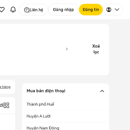
Đăng nhập
Đăng tin
Liên hệ
Xoá
lọc
a hàng
Mua bán điện thoại
Thành phố Huế
ới
Huyện A Lưới
Huyện Nam Đông