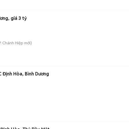
ơng, giá 3 tỷ
P. Chánh Hiệp
mới)
C Định Hòa, Bình Dương