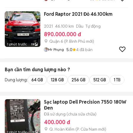
Ford Raptor 2021 Đỏ 46.100km
2021
46.100 km
Dầu
Tự động
890.000.000 đ
Quận 6
(
P. Bình Phú
mới)
1 phút trước
19
5.0
4
đã bán
Mr Phụng
Bạn cần tìm
dung lượng
nào ?
Dung lượng:
64 GB
128 GB
256 GB
512 GB
1 TB
2 
Sạc laptop Dell Precision 7550 180W
Đen
Đã sử dụng (chưa sửa chữa)
400.000 đ
Q. Hoàn Kiếm
(
P. Cửa Nam
mới)
1 phút trước
2