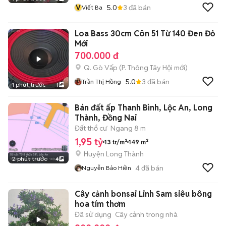
V
5.0
3
đã bán
Viết Ba
Loa Bass 30cm Côn 51 Từ 140 Đen Đỏ
Mới
700.000 đ
Q. Gò Vấp
(
P. Thông Tây Hội
mới)
5.0
3
đã bán
Trần Thị Hồng
1 phút trước
1
Bán đất ấp Thanh Bình, Lộc An, Long
Thành, Đồng Nai
Đất thổ cư
Ngang 8 m
1,95 tỷ
13 tr/m²
149 m²
Huyện Long Thành
2 phút trước
4
4
đã bán
Nguyễn Bảo Hiền
Cây cảnh bonsai Linh Sam siêu bông
hoa tím thơm
Đã sử dụng
Cây cảnh trong nhà