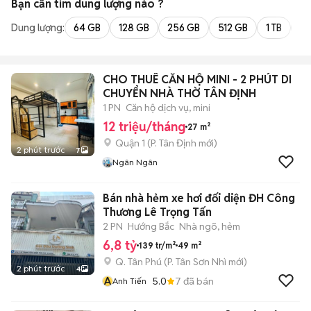
Bạn cần tìm
dung lượng
nào ?
Dung lượng:
64 GB
128 GB
256 GB
512 GB
1 TB
2 
CHO THUÊ CĂN HỘ MINI - 2 PHÚT DI
CHUYỂN NHÀ THỜ TÂN ĐỊNH
1 PN
Căn hộ dịch vụ, mini
12 triệu/tháng
27 m²
Quận 1
(
P. Tân Định
mới)
2 phút trước
7
Ngân Ngân
Bán nhà hẻm xe hơi đối diện ĐH Công
Thương Lê Trọng Tấn
2 PN
Hướng Bắc
Nhà ngõ, hẻm
6,8 tỷ
139 tr/m²
49 m²
Q. Tân Phú
(
P. Tân Sơn Nhì
mới)
2 phút trước
4
A
5.0
7
đã bán
Anh Tiến