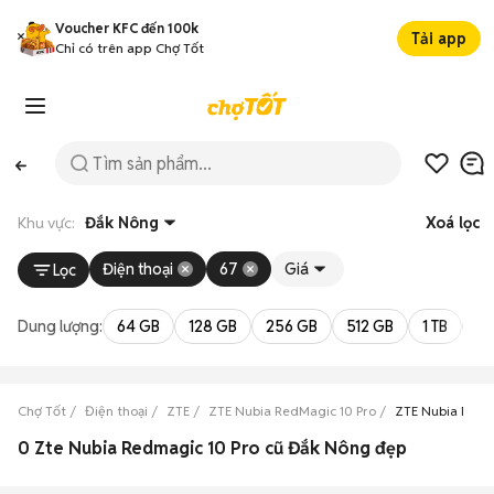
Voucher KFC đến 100k
Tải app
Chỉ có trên app Chợ Tốt
Khu vực:
Đắk Nông
Xoá lọc
Điện thoại
67
Giá
Lọc
Dung lượng:
64 GB
128 GB
256 GB
512 GB
1 TB
2 
Chợ Tốt
Điện thoại
ZTE
ZTE Nubia RedMagic 10 Pro
ZTE Nubia RedM
0 Zte Nubia Redmagic 10 Pro cũ Đắk Nông đẹp