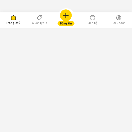
Trang chủ
Quản lý tin
Liên hệ
Tài khoản
Đăng tin
109.000 Bình chọn
Tải ứng dụng Chợ Tốt
Về Chợ Tốt
Quy chế sàn
Chính sách bảo mật
Giải quyết tranh chấp
CÔNG TY TNHH CHỢ TỐT - Người đại diện theo pháp luật:
Nguyễn Trọng Tấn; GPDKKD: 0312120782 do Sở KH & ĐT TP.HCM cấp ngày
11/01/2013;
GPMXH: 185/GP-BTTTT do Bộ Thông tin và Truyền thông
cấp ngày 09/07/2024 - Chịu trách nhiệm