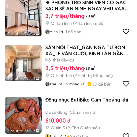
🍀 PHÒNG TRỌ SINH VIÊN CÓ GÁC
SẠCH SẼ AN NINH NGAY VHU VAA
CD Y PNT
3,7 triệu/tháng
20 m²
Q. Tân Bình
(
P. Tân Bình
mới)
1
đã bán
Minh Trí
2 phút trước
12
SẴN NỘI THẤT_GẦN NGÃ TƯ BỐN
XÃ_LÊ VĂN QUỚI, BÌNH TÂN GẦN
ĐẠI HỌC VHU
Nội thất đầy đủ
3,5 triệu/tháng
28 m²
Q. Bình Tân
(
P. Bình Trị Đông
mới)
2 phút trước
5
30
đã bán
Trai Trẻ Có Phòng Rẻ
Đồng phục ButiBike Cam Thoáng khí
Đã sử dụng
Cả nam và nữ
610.000 đ
Quận 5
(
P. Chợ Quán
mới)
3 phút trước
1
T
4.7
25
đã bán
Tuấn