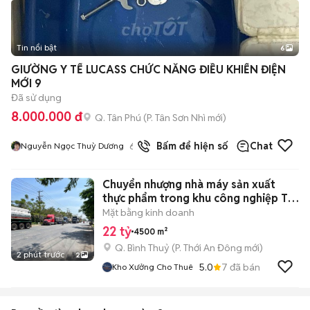
Tin nổi bật
6
+
2
GIƯỜNG Y TẾ LUCASS CHỨC NĂNG ĐIỀU KHIỂN ĐIỆN
MỚI 9
Đã sử dụng
8.000.000 đ
Q. Tân Phú
(
P. Tân Sơn Nhì
mới)
6
đã bán
Bấm để hiện số
Chat
Nguyễn Ngọc Thuỳ Dương
Chuyển nhượng nhà máy sản xuất
thực phẩm trong khu công nghiệp Trà
Nóc
Mặt bằng kinh doanh
22 tỷ
4500 m²
Q. Bình Thuỷ
(
P. Thới An Đông
mới)
2 phút trước
2
5.0
7
đã bán
Kho Xưởng Cho Thuê