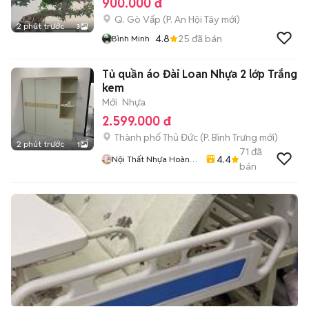
900.000 đ
Q. Gò Vấp
(
P. An Hội Tây
mới)
2 phút trước
3
4.8
25
đã bán
Bình Minh
Tủ quần áo Đài Loan Nhựa 2 lớp Trắng
kem
Mới
Nhựa
2.599.000 đ
Thành phố Thủ Đức
(
P. Bình Trưng
mới)
2 phút trước
1
71
đã
4.4
Nội Thất Nhựa Hoàng
bán
Quân