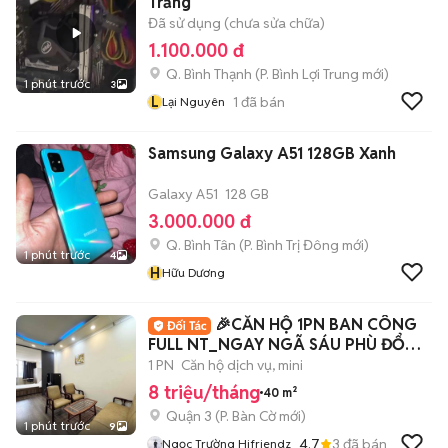
Trắng
Đã sử dụng (chưa sửa chữa)
1.100.000 đ
Q. Bình Thạnh
(
P. Bình Lợi Trung
mới)
1 phút trước
3
L
1
đã bán
Lại Nguyên
Samsung Galaxy A51 128GB Xanh
Galaxy A51
128 GB
3.000.000 đ
Q. Bình Tân
(
P. Bình Trị Đông
mới)
1 phút trước
4
H
Hữu Dương
🎉CĂN HỘ 1PN BAN CÔNG
FULL NT_NGAY NGÃ SÁU PHÙ ĐỔNG
Q1
1 PN
Căn hộ dịch vụ, mini
8 triệu/tháng
40 m²
Quận 3
(
P. Bàn Cờ
mới)
1 phút trước
9
4.7
3
đã bán
Ngọc Trường Hifriendz