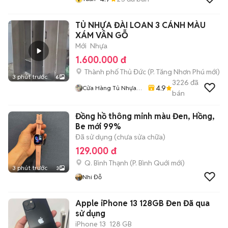
TỦ NHỰA ĐÀI LOAN 3 CÁNH MÀU
XÁM VÂN GỖ
Mới
Nhựa
1.600.000 đ
Thành phố Thủ Đức
(
P. Tăng Nhơn Phú
mới)
3 phút trước
6
3226
đã
4.9
Cửa Hàng Tủ Nhựa
bán
Đài Loan Hoàng
Quân
Đồng hồ thông minh màu Đen, Hồng,
Be mới 99%
Đã sử dụng (chưa sửa chữa)
129.000 đ
Q. Bình Thạnh
(
P. Bình Quới
mới)
3 phút trước
3
Nhi Đỗ
Apple iPhone 13 128GB Đen Đã qua
sử dụng
iPhone 13
128 GB