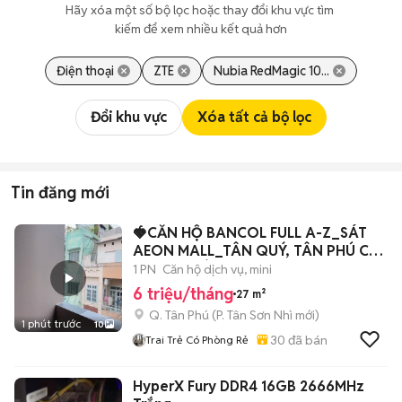
Hãy xóa một số bộ lọc hoặc thay đổi khu vực tìm 
kiếm để xem nhiều kết quả hơn
Điện thoại
ZTE
Nubia RedMagic 10...
Đổi khu vực
Xóa tất cả bộ lọc
Tin đăng mới
🍓CĂN HỘ BANCOL FULL A-Z_SÁT
AEON MALL_TÂN QUÝ, TÂN PHÚ CÓ
THANG MÁY
1 PN
Căn hộ dịch vụ, mini
6 triệu/tháng
27 m²
Q. Tân Phú
(
P. Tân Sơn Nhì
mới)
1 phút trước
10
30
đã bán
Trai Trẻ Có Phòng Rẻ
HyperX Fury DDR4 16GB 2666MHz