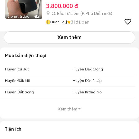
3.800.000 đ
Q. Bắc Từ Liêm
(
P. Phú Diễn
mới)
3 phút trước
4
H
4.1
31
đã bán
Huân
Xem thêm
Mua bán điện thoại
Huyện Cư Jút
Huyện Đăk Glong
Huyện Đắk Mil
Huyện Đắk R'Lấp
Huyện Đắk Song
Huyện Krông Nô
Xem thêm
Tiện ích