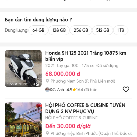
Bạn cần tìm
dung lượng
nào ?
Dung lượng:
64 GB
128 GB
256 GB
512 GB
1 TB
2 
Honda SH 125 2021 Trắng 10875 km
biển víp
2021
Tay ga
100 - 175 cc
Đã sử dụng
68.000.000 đ
Phường Nam Sơn
(
P. Phù Liễn
mới)
1 phút trước
7
4.9
164
đã bán
Đức Anh
HỘI PHỐ COFFEE & CUISINE TUYỂN
DỤNG 3 NV PHỤC VỤ
HỘI PHỐ COFFEE & CUISINE
Đến 30.000 đ/giờ
Phường Hiệp Bình Phước (Quận Thủ Đức cũ)
1 phút trước
3