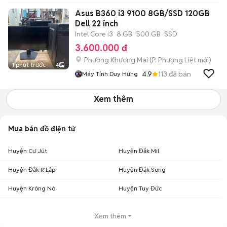
Asus B360 i3 9100 8GB/SSD 120GB
Dell 22 inch
Intel Core i3
8 GB
500 GB
SSD
3.600.000 đ
Phường Khương Mai
(
P. Phương Liệt
mới)
1 phút trước
4
4.9
113
đã bán
Máy Tính Duy Hưng
Xem thêm
Mua bán đồ điện tử
Huyện Cư Jút
Huyện Đắk Mil
Huyện Đắk R'Lấp
Huyện Đắk Song
Huyện Krông Nô
Huyện Tuy Đức
Xem thêm