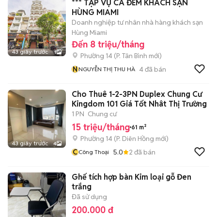
*** TẠP VỤ CA ĐÊM KHÁCH SẠN
HÙNG MIAMI
Doanh nghiệp tư nhân nhà hàng khách sạn
Hùng Miami
Đến 8 triệu/tháng
43 giây trước
1
Phường 14
(
P. Tân Bình
mới)
N
4
đã bán
NGUYỄN THỊ THU HÀ
Cho Thuê 1-2-3PN Duplex Chung Cư
Kingdom 101 Giá Tốt Nhât Thị Trường
1 PN
Chung cư
15 triệu/tháng
61 m²
Phường 14
(
P. Diên Hồng
mới)
43 giây trước
4
C
5.0
2
đã bán
Công Thoại
Ghế tích hợp bàn Kim loại gỗ Đen
trắng
Đã sử dụng
200.000 đ