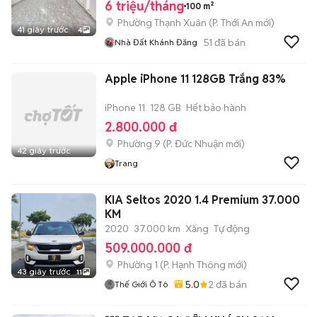
6 triệu/tháng
100 m²
Phường Thạnh Xuân
(
P. Thới An
mới)
41 giây trước
4
51
đã bán
Nhà Đất Khánh Đăng
Apple iPhone 11 128GB Trắng 83%
iPhone 11
128 GB
Hết bảo hành
2.800.000 đ
Phường 9
(
P. Đức Nhuận
mới)
42 giây trước
Trang
KIA Seltos 2020 1.4 Premium 37.000
KM
2020
37.000 km
Xăng
Tự động
509.000.000 đ
Phường 1
(
P. Hạnh Thông
mới)
43 giây trước
11
5.0
2
đã bán
Thế Giới Ô Tô