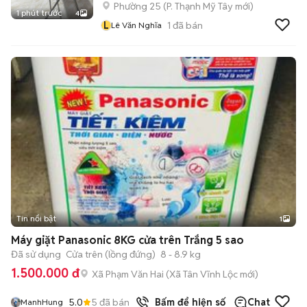
Phường 25
(
P. Thạnh Mỹ Tây
mới)
1 phút trước
4
L
1
đã bán
Lê Văn Nghĩa
Tin nổi bật
1
Máy giặt Panasonic 8KG cửa trên Trắng 5 sao
Đã sử dụng
Cửa trên (lồng đứng)
8 - 8.9 kg
1.500.000 đ
Xã Phạm Văn Hai
(
Xã Tân Vĩnh Lộc
mới)
5.0
5
đã bán
Bấm để hiện số
Chat
ManhHung