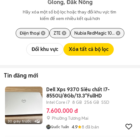
Glong, Đắk Nông
Hãy xóa một số bộ lọc hoặc thay đổi khu vực tìm 
kiếm để xem nhiều kết quả hơn
Điện thoại
ZTE
Nubia RedMagic 10...
Đổi khu vực
Xóa tất cả bộ lọc
Tin đăng mới
Dell Xps 9370 Siêu chất I7-
8550U/8Gb/13.3"FullHD
Intel Core i7
8 GB
256 GB
SSD
7.600.000 đ
Phường Tương Mai
30 giây trước
4
4.9
8
đã bán
Quốc Tuấn