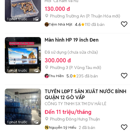
Mới
Cả nam và nữ
130.000 đ
Phường Trường An
(
P. Thuận Hóa
mới)
1 phút trước
2
4.6
110
đã bán
Tiệm Nhà Mật
Màn hình HP 19 inch Đen
Đã sử dụng (chưa sửa chữa)
300.000 đ
Phường 3
(
P. Vũng Tàu
mới)
1 phút trước
1
5.0
235
đã bán
Thu Hiền
TUYỂN LĐPT SẢN XUẤT NƯỚC BÌNH
QUẬN 12 GÒ VẤP
CÔNG TY TNHH SX TM DV HẢI LÊ
Đến 11 triệu/tháng
Phường Đông Hưng Thuận
1 phút trước
1
N
2
đã bán
Nguyễn Sỹ Hiếu