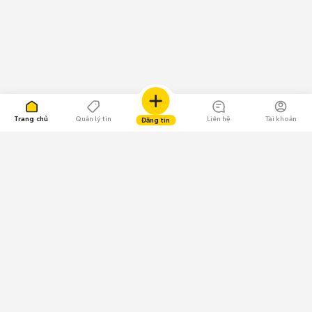
Trang chủ
Quản lý tin
Liên hệ
Tài khoản
Đăng tin
109.000 Bình chọn
Tải ứng dụng Chợ Tốt
Về Chợ Tốt
Quy chế sàn
Chính sách bảo mật
Giải quyết tranh chấp