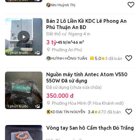
Nhi Huỳnh Thị
Bán 2 Lô Liền Kề KDC Lê Phong An
Phú Thuận An BD
Đất thổ cư
Ngang 4 m
3 tỷ
45 tr/m²
66 m²
Phường An Phú
1 phút trước
3
5.0
3
đã bán
HUỲNH HỒNG TUẤN
Nguồn máy tính Antec Atom V550
550W Đã sử dụng
Đã sử dụng (chưa sửa chữa)
350.000 đ
Phường Hòa Minh
(
P. Hòa Khánh
mới)
1 phút trước
1
K
3.4
470
đã bán
KD ĐẠI TÍN NGUYỄN
Vòng tay San hô Cẩm thạch Đỏ Trắng