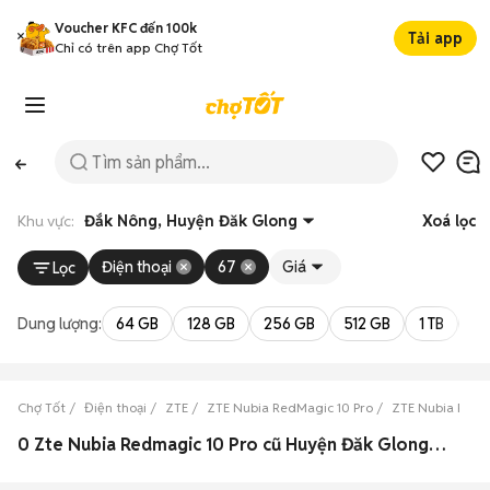
Voucher KFC đến 100k
Tải app
Chỉ có trên app Chợ Tốt
Khu vực:
Đắk Nông, Huyện Đăk Glong
Xoá lọc
Điện thoại
67
Giá
Lọc
Dung lượng:
64 GB
128 GB
256 GB
512 GB
1 TB
2 
Chợ Tốt
Điện thoại
ZTE
ZTE Nubia RedMagic 10 Pro
ZTE Nubia RedM
0 Zte Nubia Redmagic 10 Pro cũ Huyện Đăk Glong, Đắk Nông đẹp