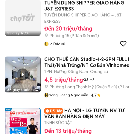
TUYỂN DỤNG SHIPPER GIAO HÀNG –
J&T EXPRESS
TUYỂN DỤNG SHIPPER GIAO HÀNG – J&T
EXPRESS
Đến 20 triệu/tháng
33 giây trước
Phường 15
(
P. Tân Sơn
mới)
L
Lê Đức Vũ
CHO THUÊ CĂN Studio-1-2-3PN FULL Nộ
Thất/Nhà Trống/NT Cơ Bản Vinhomes
1 PN
Hướng Đông Nam
Chung cư
4,5 triệu/tháng
33 m²
Phường Long Thạnh Mỹ (Quận 9 cũ)
(
P. Long
38 giây trước
10
N
4.7
Nông Hoàng Ngọc Viễn
HÀ NỘI - LG TUYỂN NV TƯ
VẤN BÁN HÀNG ĐIỆN MÁY
TNHH SỨC BẬT
Đến 13 triệu/tháng