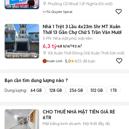
Phường Cổ Nhuế 1
(
P. Nghĩa Đô
mới)
38 giây trước
1
Tú Quyên Spiral
Nhà 1 Trệt 3 Lầu 4x23m Shr MT Xuân
Thới 13 Gần Chợ Chữ S Trần Văn Mười
5 PN
Nhà mặt phố, mặt tiền
6,3 tỷ
68 tr/m²
92 m²
Xã Xuân Thới Đông
(
Xã Xuân Thới Sơn
mới)
40 giây trước
7
5.0
425
đã bán
Xuân Linh
Bạn cần tìm
dung lượng
nào ?
Dung lượng:
64 GB
128 GB
256 GB
512 GB
1 TB
2 
CHO THUÊ NHÀ MẶT TIỀN GIÁ RẺ
6TR
Mặt bằng kinh doanh
Nội thất đầy đủ