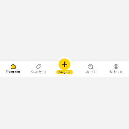
Trang chủ
Quản lý tin
Liên hệ
Tài khoản
Đăng tin
109.000 Bình chọn
Tải ứng dụng Chợ Tốt