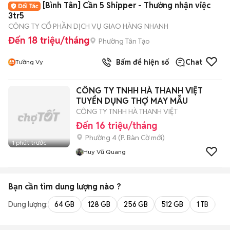
[Bình Tân] Cần 5 Shipper - Thưởng nhận việc
3tr5
CÔNG TY CỔ PHẦN DỊCH VỤ GIAO HÀNG NHANH
Đến 18 triệu/tháng
Phường Tân Tạo
Bấm để hiện số
Chat
Tường Vy
CÔNG TY TNHH HÀ THANH VIỆT
TUYỂN DỤNG THỢ MAY MẪU
CÔNG TY TNHH HÀ THANH VIỆT
Đến 16 triệu/tháng
Phường 4
(
P. Bàn Cờ
mới)
1 phút trước
Huy Vũ Quang
Bạn cần tìm
dung lượng
nào ?
Dung lượng:
64 GB
128 GB
256 GB
512 GB
1 TB
2 