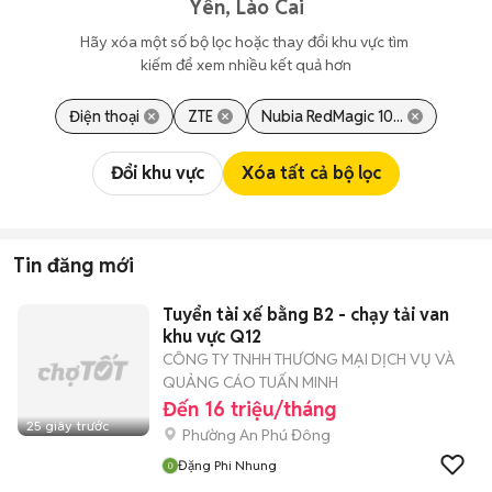
Yên, Lào Cai
Hãy xóa một số bộ lọc hoặc thay đổi khu vực tìm 
kiếm để xem nhiều kết quả hơn
Điện thoại
ZTE
Nubia RedMagic 10...
Đổi khu vực
Xóa tất cả bộ lọc
Tin đăng mới
Tuyển tài xế bằng B2 - chạy tải van
khu vực Q12
CÔNG TY TNHH THƯƠNG MẠI DỊCH VỤ VÀ
QUẢNG CÁO TUẤN MINH
Đến 16 triệu/tháng
25 giây trước
Phường An Phú Đông
Đặng Phi Nhung