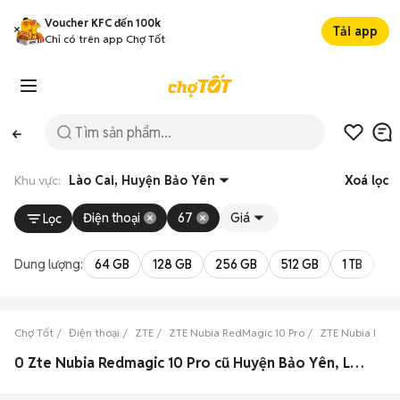
Voucher KFC đến 100k
Tải app
Chỉ có trên app Chợ Tốt
Khu vực:
Lào Cai, Huyện Bảo Yên
Xoá lọc
Điện thoại
67
Giá
Lọc
Dung lượng:
64 GB
128 GB
256 GB
512 GB
1 TB
2 
Chợ Tốt
Điện thoại
ZTE
ZTE Nubia RedMagic 10 Pro
ZTE Nubia RedMa
0 Zte Nubia Redmagic 10 Pro cũ Huyện Bảo Yên, Lào Cai đẹp