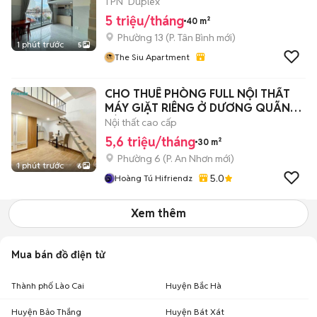
NHÀ GA T3
1 PN
Duplex
5 triệu/tháng
40 m²
Phường 13
(
P. Tân Bình
mới)
1 phút trước
5
The Siu Apartment
CHO THUÊ PHÒNG FULL NỘI THẤT
MÁY GIẶT RIÊNG Ở DƯƠNG QUÃNG
HÀM -VLU-IUH
Nội thất cao cấp
5,6 triệu/tháng
30 m²
Phường 6
(
P. An Nhơn
mới)
1 phút trước
6
5.0
Hoàng Tú Hifriendz
Xem thêm
Mua bán đồ điện tử
Thành phố Lào Cai
Huyện Bắc Hà
Huyện Bảo Thắng
Huyện Bát Xát