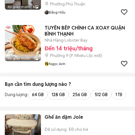
Phường Phú Thuận
30 giây trước
5
Bằng Hữu
TUYỂN BẾP CHÍNH CA XOAY QUẬN
BÌNH THẠNH
Nhà Hàng Lobster Bay
Đến 14 triệu/tháng
Phường 9
(
P. Nhiêu Lộc
mới)
30 giây trước
1
N
Ngọc Anh
Bạn cần tìm
dung lượng
nào ?
Dung lượng:
64 GB
128 GB
256 GB
512 GB
1 TB
2 
Ghế ăn dặm Joie
Đã sử dụng
Đồ cho bé