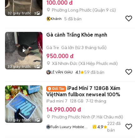
100.000 đ
Phường Long Phước (Quận 9 cũ)
32 giây trước
2
K
5
đã bán
Khánh
Gà cảnh Trắng Khỏe mạnh
Gà Tre
Gà lớn (từ 3 tháng tuổi)
950.000 đ
Xã Nhơn Đức
(
Xã Hiệp Phước
mới)
33 giây trước
5
4.1
59
đã bán
LÊ VĂN GIÀU
iPad Mini 7 128GB Xám
ViệtNam fullbox newseal 100%
iPad mini 7
128 GB
7-12 tháng
14.990.000 đ
Phường Phước Ninh
(
P. Hải Châu
mới)
33 giây trước
3
222
đã
4.9
Tuấn Luxury Mobile
bán
Đà Năngx