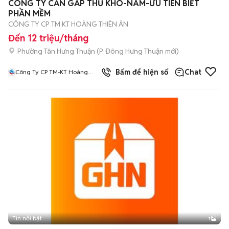
CÔNG TY CẦN GẤP THỦ KHO-NAM-ƯU TIÊN BIẾT
PHẦN MỀM
CÔNG TY CP TM KT HOÀNG THIÊN ÂN
Đến 12 triệu/tháng
Phường Tân Hưng Thuận
(
P. Đông Hưng Thuận
mới)
Bấm để hiện số
Chat
Công Ty CP TM-KT Hoàng
Thiên Ân
Tin nổi bật
1