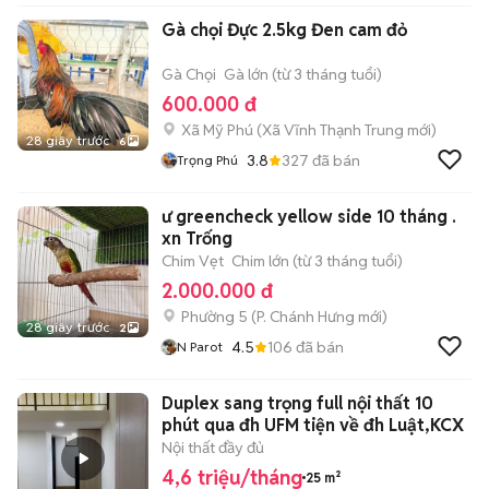
Gà chọi Đực 2.5kg Đen cam đỏ
Gà Chọi
Gà lớn (từ 3 tháng tuổi)
600.000 đ
Xã Mỹ Phú
(
Xã Vĩnh Thạnh Trung
mới)
28 giây trước
6
3.8
327
đã bán
Trọng Phú
ư greencheck yellow side 10 tháng .
xn Trống
Chim Vẹt
Chim lớn (từ 3 tháng tuổi)
2.000.000 đ
Phường 5
(
P. Chánh Hưng
mới)
28 giây trước
2
4.5
106
đã bán
N Parot
Duplex sang trọng full nội thất 10
phút qua đh UFM tiện về đh Luật,KCX
Nội thất đầy đủ
4,6 triệu/tháng
25 m²