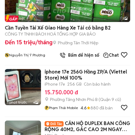
Tin nổi bật
3
Cần Tuyền Tài Xế Giao Hàng Xe Tải có bằng B2
CÔNG TY TNHH BÁCH HOÁ TỔNG HỢP GIA BẢO
Đến 15 triệu/tháng
Phường Tân Thới Hiệp
N
Bấm để hiện số
Chat
Nguyễn Thị Ý Phương
iphone 17e 256G Hồng ZP/A (Viettel
Store) Mới 100%
iPhone 17e
256 GB
Còn bảo hành
15.750.000 đ
Phường Tăng Nhơn Phú B (Quận 9 cũ)
1 phút trước
4
P
4.6
880
đã bán
Phạm Thái Mobile
CĂN HỘ DUPLEX BAN CÔNG
RỘNG 40M2, GÁC CAO 2M NGAY