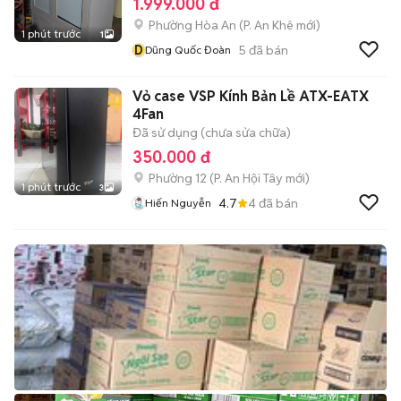
1.999.000 đ
Phường Hòa An
(
P. An Khê
mới)
1 phút trước
1
D
5
đã bán
Dũng Quốc Đoàn
Vỏ case VSP Kính Bản Lề ATX-EATX
4Fan
Đã sử dụng (chưa sửa chữa)
350.000 đ
Phường 12
(
P. An Hội Tây
mới)
1 phút trước
3
4.7
4
đã bán
Hiến Nguyễn