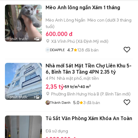
Mèo Anh lông ngắn Xám 1 tháng
Mèo Anh Lông Ngắn
Mèo con (dưới 3 tháng
tuổi)
600.000 đ
1 phút trước
4
Xã Vĩnh Phú
(
Xã Định Mỹ
mới)
4.7
128
đã bán
DDAPPLE
Nhà mới Sát Mặt Tiền Chợ Liên Khu 5-
6, Bình Tân 3 Tầng 4PN 2.35 tỷ
4 PN
Nhà mặt phố, mặt tiền
2,35 tỷ
59 tr/m²
40 m²
Phường Bình Hưng Hoà B
(
P. Bình Tân
mới)
1 phút trước
7
5.0
3
đã bán
Thành Danh
Tủ Sắt Văn Phòng Xám Khóa An Toàn
Đã sử dụng