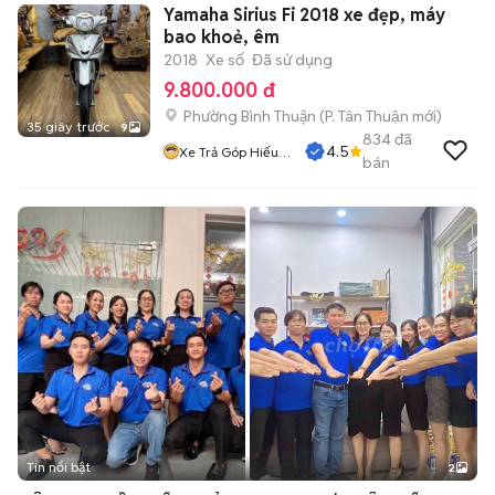
Yamaha Sirius Fi 2018 xe đẹp, máy
bao khoẻ, êm
2018
Xe số
Đã sử dụng
9.800.000 đ
Phường Bình Thuận
(
P. Tân Thuận
mới)
35 giây trước
9
834
đã
4.5
Xe Trả Góp Hiếu
bán
CT
Tin nổi bật
2