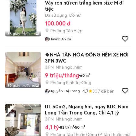
Váy ren nữ ren trắng kem size M đi
tiệc
Đã sử dụng
Đồ nữ
100.000 đ
Phường Tân Hiệp
38 giây trước
1
Huỳnh An Dii
🍀NHÀ TÂN HÒA ĐÔNG HẺM XE HƠI
3PN.3WC
3 PN
Nhà ngõ, hẻm
9 triệu/tháng
60 m²
Phường Bình Trị Đông
39 giây trước
10
4.7
307
đã bán
Nguyễn Thị Trang
DT 50m2, Ngang 5m, ngay KDC Nam
Long Trần Trong Cung, Chỉ 4,1 tỷ
3 PN
Nhà ngõ, hẻm
4,1 tỷ
82 tr/m²
50 m²
Phường Tân Thuận Đông
(
P. Tân Thuận
mới)