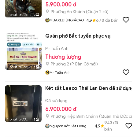
5.900.000 đ
Phường An Khánh (Quận 2 cũ)
1 phút trước
3
4.9
678
đã bán
MUAXEĐIỆNGIÁCAO
Quán phở Bắc tuyển phục vụ
Mr Tuấn Anh
Thương lượng
Phường 2
(
P. Bàn Cờ
mới)
1 phút trước
1
M
Mr Tuấn Anh
Két sắt Leeco Thái Lan Đen đã sử dụng
Đã sử dụng
6.900.000 đ
Phường Hiệp Bình Chánh (Quận Thủ Đức cũ)
1 phút trước
2
943
đã
4.9
Nguyên Két Sắt Hong
bán
Long