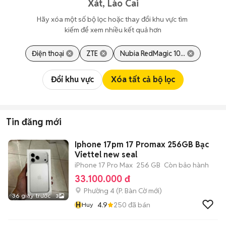
Xát, Lào Cai
Hãy xóa một số bộ lọc hoặc thay đổi khu vực tìm 
kiếm để xem nhiều kết quả hơn
Điện thoại
ZTE
Nubia RedMagic 10...
Đổi khu vực
Xóa tất cả bộ lọc
Tin đăng mới
Iphone 17pm 17 Promax 256GB Bạc
Viettel new seal
iPhone 17 Pro Max
256 GB
Còn bảo hành
33.100.000 đ
Phường 4
(
P. Bàn Cờ
mới)
36 giây trước
3
H
4.9
250
đã bán
Huy