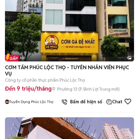
Tin nổi bật
1
CƠM TẤM PHÚC LỘC THỌ - TUYỂN NHÂN VIÊN PHỤC
VỤ
Công ty cổ phần thực phẩm Phúc Lộc Thọ
Đến 9 triệu/tháng
Phường 13
(
P. Bình Lợi Trung
mới)
Bấm để hiện số
Chat
Tuyển Dụng Phúc Lộc Thọ