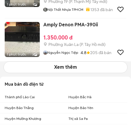
Phường 19
(
P. Thạnh Mỹ Tây
mới)
1 phút trước
1
1353
đã bán
Nội Thất Nhựa TPHCM
Amply Denon PMA-390ii
1.350.000 đ
Phường Xuân La
(
P. Tây Hồ
mới)
4.8
205
đã bán
Nguyễn Ngọc Tiệp
1 phút trước
3
Xem thêm
Mua bán đồ điện tử
Thành phố Lào Cai
Huyện Bắc Hà
Huyện Bảo Thắng
Huyện Bảo Yên
Huyện Mường Khương
Thị xã Sa Pa