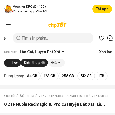
Voucher KFC đến 100k
Tải app
Chỉ có trên app Chợ Tốt
Khu vực:
Lào Cai, Huyện Bát Xát
Xoá lọc
Điện thoại
Giá
Lọc
Dung lượng:
64 GB
128 GB
256 GB
512 GB
1 TB
2 
Chợ Tốt
Điện thoại
ZTE
ZTE Nubia RedMagic 10 Pro
ZTE Nubia RedMa
0 Zte Nubia Redmagic 10 Pro cũ Huyện Bát Xát, Lào Cai đẹp