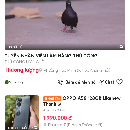
Tin nổi bật
1
TUYỂN NHÂN VIÊN LÀM HÀNG THỦ CÔNG
THỦ CÔNG MỸ NGHỆ
Thương lượng
Phường Hòa Minh
(
P. Hòa Khánh
mới)
Bấm để hiện số
Chat
Ngoc Evy
OPPO A58 128GB Likenew
Thanh lý
A58
128 GB
1.990.000 đ
Phường 7
(
P. Hạnh Thông
mới)
41 giây trước
6