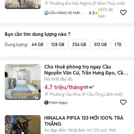
Phường Bùi Hữu Nghĩa
(
P. Bình Thủy
mới)
1 phút trước
9
1433
đã
4.3
CỬA HÀNG XE MÁY VŨ
bán
Fi
Bạn cần tìm
dung lượng
nào ?
Dung lượng:
64 GB
128 GB
256 GB
512 GB
1 TB
2 
Cho thuê phòng trọ ngay Cầu
Nguyễn Văn Cừ, Trần Hưng Đạo, Cầu
Kho, Q1
Nội thất đầy đủ
4,7 triệu/tháng
20 m²
Phường Cầu Kho
(
P. Cầu Ông Lãnh
mới)
1 phút trước
7
Thiên Ngọc
HINALAA PIPSA 133 MỚI 100% TRẢ
THẲNG
Xe đạp điện
Nhật Bản
M ( 50 cm)
Mới