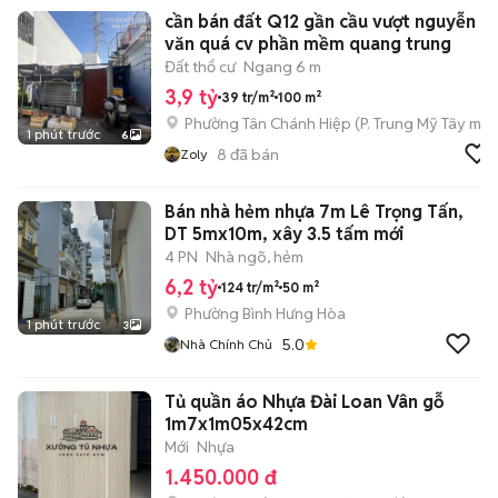
cần bán đất Q12 gần cầu vượt nguyễn
văn quá cv phần mềm quang trung
Đất thổ cư
Ngang 6 m
3,9 tỷ
39 tr/m²
100 m²
Phường Tân Chánh Hiệp
(
P. Trung Mỹ Tây
mới
1 phút trước
6
8
đã bán
Zoly
Bán nhà hẻm nhựa 7m Lê Trọng Tấn,
DT 5mx10m, xây 3.5 tấm mới
4 PN
Nhà ngõ, hẻm
6,2 tỷ
124 tr/m²
50 m²
Phường Bình Hưng Hòa
1 phút trước
3
5.0
Nhà Chính Chủ
Tủ quần áo Nhựa Đài Loan Vân gỗ
1m7x1m05x42cm
Mới
Nhựa
1.450.000 đ