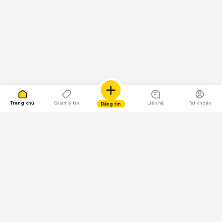
Trang chủ
Quản lý tin
Liên hệ
Tài khoản
Đăng tin
109.000 Bình chọn
Tải ứng dụng Chợ Tốt