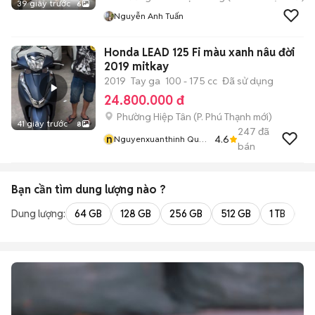
39 giây trước
6
Nguyễn Anh Tuấn
Honda LEAD 125 Fi màu xanh nâu đời
2019 mitkay
2019
Tay ga
100 - 175 cc
Đã sử dụng
24.800.000 đ
Phường Hiệp Tân
(
P. Phú Thạnh
mới)
41 giây trước
8
247
đã
n
4.6
Nguyenxuanthinh Quận
bán
Tân Phú
Bạn cần tìm
dung lượng
nào ?
Dung lượng:
64 GB
128 GB
256 GB
512 GB
1 TB
2 