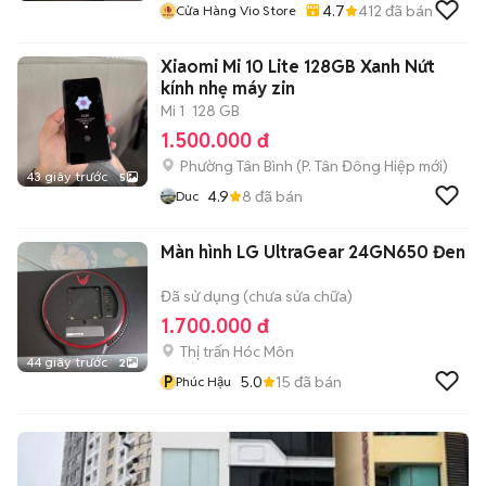
4.7
412
đã bán
Cửa Hàng Vio Store
Xiaomi Mi 10 Lite 128GB Xanh Nứt
kính nhẹ máy zin
Mi 1
128 GB
1.500.000 đ
Phường Tân Bình
(
P. Tân Đông Hiệp
mới)
43 giây trước
5
4.9
8
đã bán
Duc
Màn hình LG UltraGear 24GN650 Đen
Đã sử dụng (chưa sửa chữa)
1.700.000 đ
Thị trấn Hóc Môn
44 giây trước
2
P
5.0
15
đã bán
Phúc Hậu