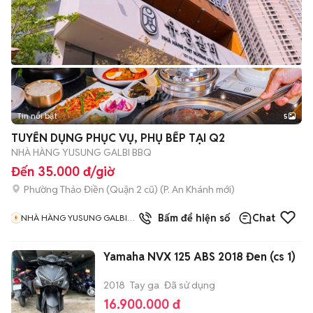
Tin nổi bật
5
TUYỂN DỤNG PHỤC VỤ, PHỤ BẾP TẠI Q2
NHÀ HÀNG YUSUNG GALBI BBQ
Đến 35.000 đ/giờ
Phường Thảo Điền (Quận 2 cũ)
(
P. An Khánh
mới)
Bấm để hiện số
Chat
NHÀ HÀNG YUSUNG GALBI
BBQ
Yamaha NVX 125 ABS 2018 Đen (cs 1)
2018
Tay ga
Đã sử dụng
16.900.000 đ