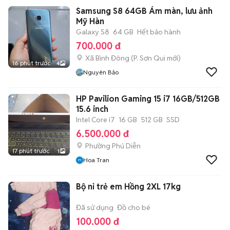
Samsung S8 64GB Ám màn, lưu ảnh
Mỹ Hàn
Galaxy S8
64 GB
Hết bảo hành
700.000 đ
Xã Bình Đông
(
P. Sơn Qui
mới)
16 phút trước
4
Nguyên Bảo
HP Pavilion Gaming 15 i7 16GB/512GB
15.6 inch
Intel Core i7
16 GB
512 GB
SSD
6.500.000 đ
Phường Phú Diễn
17 phút trước
1
Hoa Tran
Bộ nỉ trẻ em Hồng 2XL 17kg
Đã sử dụng
Đồ cho bé
100.000 đ