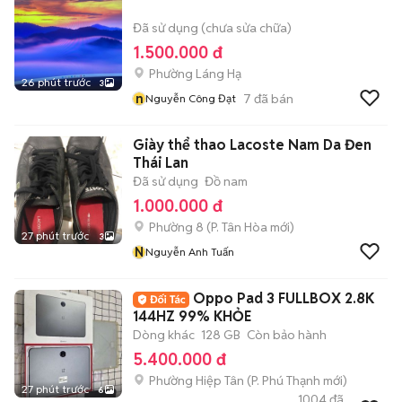
Đã sử dụng (chưa sửa chữa)
1.500.000 đ
Phường Láng Hạ
26 phút trước
3
n
7
đã bán
Nguyễn Công Đạt
Giày thể thao Lacoste Nam Da Đen
Thái Lan
Đã sử dụng
Đồ nam
1.000.000 đ
Phường 8
(
P. Tân Hòa
mới)
27 phút trước
3
N
Nguyễn Anh Tuấn
Oppo Pad 3 FULLBOX 2.8K
144HZ 99% KHỎE
Dòng khác
128 GB
Còn bảo hành
5.400.000 đ
Phường Hiệp Tân
(
P. Phú Thạnh
mới)
27 phút trước
6
1004
đã