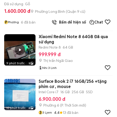
Đã sử dụng
Gỗ
1.600.000 đ
Phường Long Bình (Quận 9 cũ)
P
6
đã bán
Bấm để hiện số
Chat
Phương
Xiaomi Redmi Note 8 64GB Đã qua
sử dụng
Redmi Note 8
64 GB
999.999 đ
Thị trấn Ngãi Giao
9 phút trước
5
Nhi:3 Linh
Surface Book 2 i7 16GB/256 +tặng
phím cơ , mouse
Intel Core i7
16 GB
256 GB
SSD
6.900.000 đ
Phường 6
(
P. Thới Sơn
mới)
10 phút trước
6
3
4.4
13
đã bán
3 Ljem