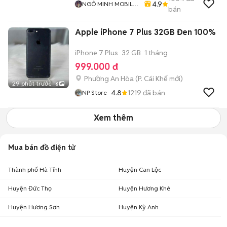
4.9
NGÔ MINH MOBILE
bán
SHOP
Apple iPhone 7 Plus 32GB Đen 100%
iPhone 7 Plus
32 GB
1 tháng
999.000 đ
Phường An Hòa
(
P. Cái Khế
mới)
29 phút trước
6
4.8
1219
đã bán
NP Store
Xem thêm
Mua bán đồ điện tử
Thành phố Hà Tĩnh
Huyện Can Lộc
Huyện Đức Thọ
Huyện Hương Khê
Huyện Hương Sơn
Huyện Kỳ Anh