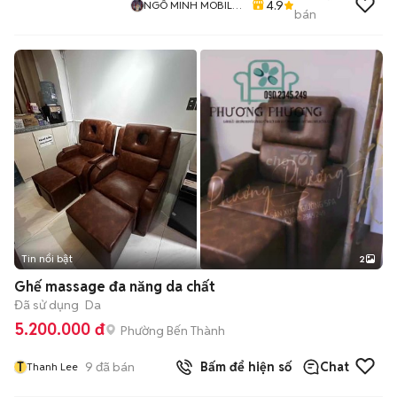
4.9
NGÔ MINH MOBILE
bán
SHOP
Tin nổi bật
2
Ghế massage đa năng da chất
Đã sử dụng
Da
5.200.000 đ
Phường Bến Thành
T
9
đã bán
Bấm để hiện số
Chat
Thanh Lee