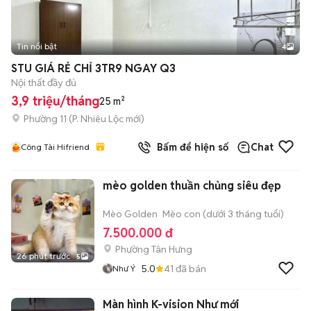
Tin nổi bật
4
STU GIÁ RẺ CHỈ 3TR9 NGAY Q3
Nội thất đầy đủ
3,9 triệu/tháng
25 m²
Phường 11
(
P. Nhiêu Lộc
mới)
Bấm để hiện số
Chat
Công Tài Hifriend
mèo golden thuần chủng siêu đẹp
Mèo Golden
Mèo con (dưới 3 tháng tuổi)
7.500.000 đ
Phường Tân Hưng
26 phút trước
5
5.0
41
đã bán
Như Ý
Màn hình K-vision Như mới