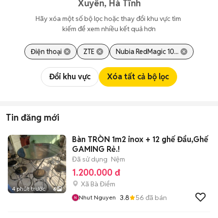
Xuyên, Hà Tĩnh
Hãy xóa một số bộ lọc hoặc thay đổi khu vực tìm 
kiếm để xem nhiều kết quả hơn
Điện thoại
ZTE
Nubia RedMagic 10...
Đổi khu vực
Xóa tất cả bộ lọc
Tin đăng mới
Bàn TRÒN 1m2 inox + 12 ghế Đẩu,Ghế
GAMING Rẻ.!
Đã sử dụng
Nệm
1.200.000 đ
Xã Bà Điểm
4 phút trước
6
3.8
56
đã bán
Nhut Nguyen