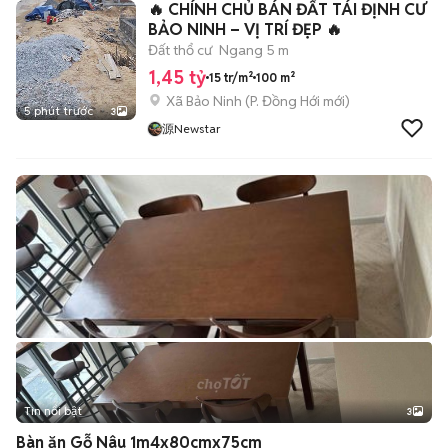
🔥 CHÍNH CHỦ BÁN ĐẤT TÁI ĐỊNH CƯ
BẢO NINH – VỊ TRÍ ĐẸP 🔥
Đất thổ cư
Ngang 5 m
1,45 tỷ
15 tr/m²
100 m²
Xã Bảo Ninh
(
P. Đồng Hới
mới)
5 phút trước
3
源Newstar
Tin nổi bật
3
Bàn ăn Gỗ Nâu 1m4x80cmx75cm