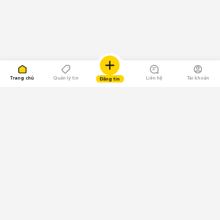
Trang chủ
Quản lý tin
Liên hệ
Tài khoản
Đăng tin
109.000 Bình chọn
Tải ứng dụng Chợ Tốt
Về Chợ Tốt
Quy chế sàn
Chính sách bảo mật
Giải quyết tranh chấp