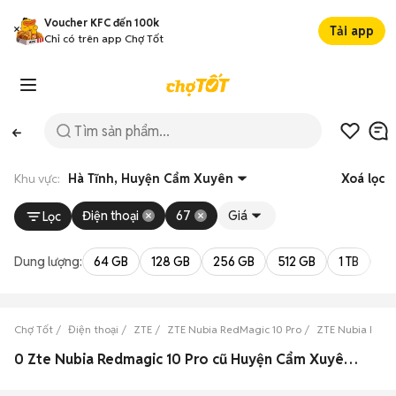
Voucher KFC đến 100k
Tải app
Chỉ có trên app Chợ Tốt
Khu vực:
Hà Tĩnh, Huyện Cẩm Xuyên
Xoá lọc
Điện thoại
67
Giá
Lọc
Dung lượng:
64 GB
128 GB
256 GB
512 GB
1 TB
2 
Chợ Tốt
Điện thoại
ZTE
ZTE Nubia RedMagic 10 Pro
ZTE Nubia RedMa
0 Zte Nubia Redmagic 10 Pro cũ Huyện Cẩm Xuyên, Hà Tĩnh đẹp