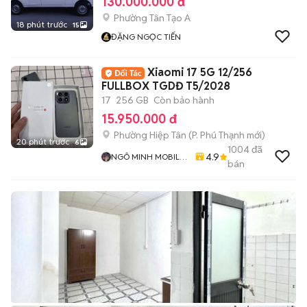
130.000.000 đ
Phường Tân Tạo A
18 phút trước
15
ĐẶNG NGỌC TIẾN
Xiaomi 17 5G 12/256
FULLBOX TGDĐ T5/2028
17
256 GB
Còn bảo hành
15.950.000 đ
Phường Hiệp Tân
(
P. Phú Thạnh
mới)
20 phút trước
6
1004
đã
4.9
NGÔ MINH MOBILE
bán
SHOP