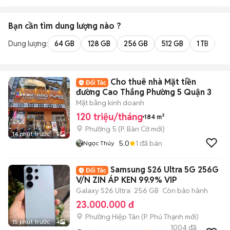
Bạn cần tìm
dung lượng
nào ?
Dung lượng:
64 GB
128 GB
256 GB
512 GB
1 TB
2 
Cho thuê nhà Mặt tiền
đường Cao Thắng Phường 5 Quận 3
Mặt bằng kinh doanh
120 triệu/tháng
184 m²
Phường 5
(
P. Bàn Cờ
mới)
14 phút trước
5
5.0
1
đã bán
Ngọc Thúy
Samsung S26 Ultra 5G 256G
V/N ZIN ÁP KEN 99.9% VIP
Galaxy S26 Ultra
256 GB
Còn bảo hành
23.000.000 đ
Phường Hiệp Tân
(
P. Phú Thạnh
mới)
15 phút trước
4
1004
đã