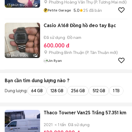
Phường Hoàng Văn Thụ
(
P. Tương Mai
mới)
17 phút trước
3
P
5.0
25
đã bán
Petite Garage
Casio A168 Đồng hồ đeo tay Bạc
Đã sử dụng
Đồ nam
600.000 đ
Phường Bình Thuận
(
P. Tân Thuận
mới)
17 phút trước
1
Jin Ryan
Bạn cần tìm
dung lượng
nào ?
Dung lượng:
64 GB
128 GB
256 GB
512 GB
1 TB
2 
Thaco Towner Van2S Trắng 57.351 km
2021
< 1 tấn
Đã sử dụng