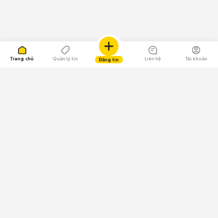
Trang chủ
Quản lý tin
Liên hệ
Tài khoản
Đăng tin
109.000 Bình chọn
Tải ứng dụng Chợ Tốt
Về Chợ Tốt
Quy chế sàn
Chính sách bảo mật
Giải quyết tranh chấp
CÔNG TY TNHH CHỢ TỐT - Người đại diện theo pháp luật:
Nguyễn Trọng Tấn; GPDKKD: 0312120782 do Sở KH & ĐT TP.HCM cấp ngày