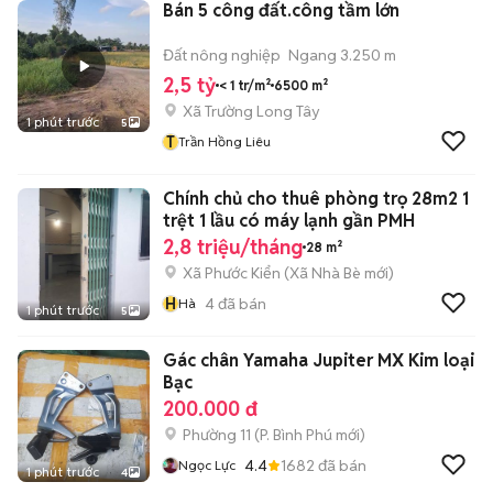
Bán 5 công đất.công tầm lớn
Đất nông nghiệp
Ngang 3.250 m
2,5 tỷ
< 1 tr/m²
6500 m²
Xã Trường Long Tây
1 phút trước
5
T
Trần Hồng Liêu
Chính chủ cho thuê phòng trọ 28m2 1
trệt 1 lầu có máy lạnh gần PMH
2,8 triệu/tháng
28 m²
Xã Phước Kiển
(
Xã Nhà Bè
mới)
H
4
đã bán
Hà
1 phút trước
5
Gác chân Yamaha Jupiter MX Kim loại
Bạc
200.000 đ
Phường 11
(
P. Bình Phú
mới)
4.4
1682
đã bán
Ngọc Lực
1 phút trước
4