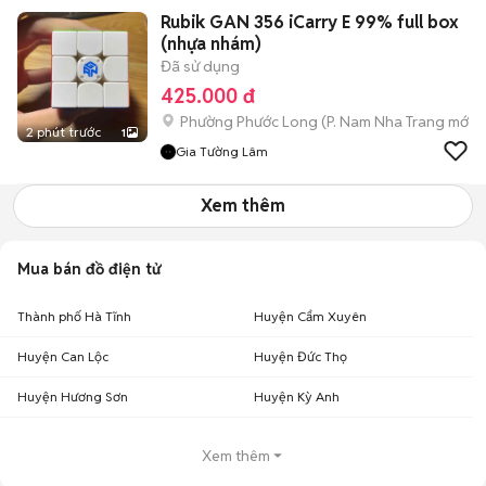
Rubik GAN 356 iCarry E 99% full box
(nhựa nhám)
Đã sử dụng
425.000 đ
Phường Phước Long
(
P. Nam Nha Trang
mới)
2 phút trước
1
Gia Tường Lâm
Xem thêm
Mua bán đồ điện tử
Thành phố Hà Tĩnh
Huyện Cẩm Xuyên
Huyện Can Lộc
Huyện Đức Thọ
Huyện Hương Sơn
Huyện Kỳ Anh
Xem thêm