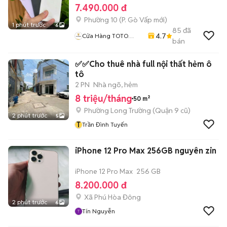
7.490.000 đ
Phường 10
(
P. Gò Vấp
mới)
1 phút trước
6
85
đã
4.7
Cửa Hàng TOTO
bán
MOBILE
✅✅Cho thuê nhà full nội thất hẻm ô
tô
2 PN
Nhà ngõ, hẻm
8 triệu/tháng
50 m²
Phường Long Trường (Quận 9 cũ)
2 phút trước
5
T
Trần Đình Tuyến
iPhone 12 Pro Max 256GB nguyên zin
iPhone 12 Pro Max
256 GB
8.200.000 đ
Xã Phú Hòa Đông
2 phút trước
6
Tín Nguyễn