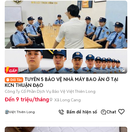
Tin nổi bật
3
TUYỂN 5 BẢO VỆ NHÀ MÁY BAO ĂN Ở TẠI
KCN THUẬN ĐẠO
Công Ty Cổ Phần Dịch Vụ Bảo Vệ Việt Thiên Long
Đến 9 triệu/tháng
Xã Long Cang
Bấm để hiện số
Chat
Việt Thiên Long