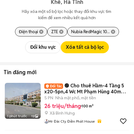
Khê, Hà Tĩnh
Hãy xóa một số bộ lọc hoặc thay đổi khu vực tìm 
kiếm để xem nhiều kết quả hơn
Điện thoại
ZTE
Nubia RedMagic 10...
Đổi khu vực
Xóa tất cả bộ lọc
Tin đăng mới
🟢 Cho thuê Hầm-4 Tầng 5
x20-5pn,4 Wc Mt Phạm Hùng 40m
KDC Đại Phúc,BH
5 PN
Nhà mặt phố, mặt tiền
26 triệu/tháng
100 m²
Xã Bình Hưng
1 phút trước
12
Mr Đài Cty Điền Phát House