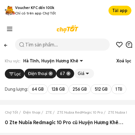
Voucher KFC đến 100k
Tải app
Chỉ có trên app Chợ Tốt
Khu vực:
Hà Tĩnh, Huyện Hương Khê
Xoá lọc
Điện thoại
67
Giá
Lọc
Dung lượng:
64 GB
128 GB
256 GB
512 GB
1 TB
2 
Chợ Tốt
Điện thoại
ZTE
ZTE Nubia RedMagic 10 Pro
ZTE Nubia RedMa
0 Zte Nubia Redmagic 10 Pro cũ Huyện Hương Khê, Hà Tĩnh đẹp