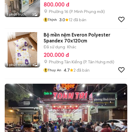
800.000 đ
Phường 16
(
P. Minh Phụng
mới)
1 phút trước
2
t
3.0
12
đã bán
Thịnh
Bộ mền nệm Everon Polyester
Spandex 70x120cm
Đã sử dụng
Khác
200.000 đ
Phường Tân Kiểng
(
P. Tân Hưng
mới)
1 phút trước
4
t
4.7
2
đã bán
Thuy An