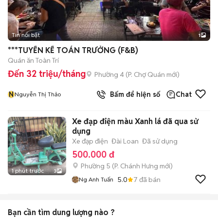
Tin nổi bật
1
***TUYỂN KẾ TOÁN TRƯỞNG (F&B)
Quán ăn Toàn Trí
Đến 32 triệu/tháng
Phường 4
(
P. Chợ Quán
mới)
N
Bấm để hiện số
Chat
Nguyễn Thị Thảo
Xe đạp điện màu Xanh lá đã qua sử
dụng
Xe đạp điện
Đài Loan
Đã sử dụng
500.000 đ
Phường 5
(
P. Chánh Hưng
mới)
1 phút trước
3
5.0
7
đã bán
Ng Anh Tuấn
Bạn cần tìm
dung lượng
nào ?