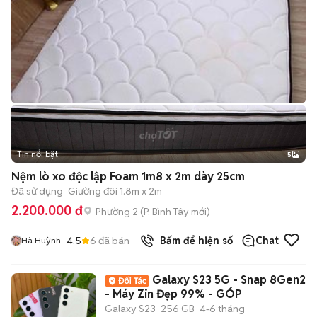
Tin nổi bật
5
Nệm lò xo độc lập Foam 1m8 x 2m dày 25cm
Đã sử dụng
Giường đôi 1.8m x 2m
2.200.000 đ
Phường 2
(
P. Bình Tây
mới)
4.5
6
đã bán
Bấm để hiện số
Chat
Hà Huỳnh
Galaxy S23 5G - Snap 8Gen2
- Máy Zin Đẹp 99% - GÓP
Galaxy S23
256 GB
4-6 tháng