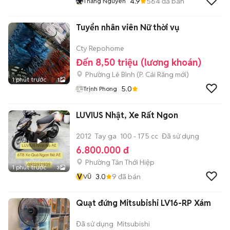
4.9
564
đã bán
Thắng Nguyễn
Tuyển nhân viên Nữ thời vụ
Cty Repohome
Đến 8,50 triệu (lương khoán)
Phường Lê Bình
(
P. Cái Răng
mới)
1 phút trước
1
5.0
Trịnh Phong
LUVIUS Nhật, Xe Rất Ngon
2012
Tay ga
100 - 175 cc
Đã sử dụng
6.800.000 đ
Phường Tân Thới Hiệp
1 phút trước
3
V
3.0
9
đã bán
VŨ
Quạt đứng Mitsubishi LV16-RP Xám
Đã sử dụng
Mitsubishi