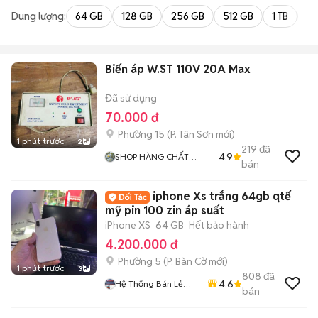
Dung lượng:
64 GB
128 GB
256 GB
512 GB
1 TB
2 
Biến áp W.ST 110V 20A Max
Đã sử dụng
70.000 đ
Phường 15
(
P. Tân Sơn
mới)
1 phút trước
2
219
đã
4.9
SHOP HÀNG CHẤT
bán
LƯỢNG GIÁ TỐT
iphone Xs trắng 64gb qtế
mỹ pin 100 zin áp suất
iPhone XS
64 GB
Hết bảo hành
4.200.000 đ
Phường 5
(
P. Bàn Cờ
mới)
1 phút trước
3
808
đã
4.6
Hệ Thống Bán Lẻ
bán
Điện Thoại
SmartPhone Nam Á