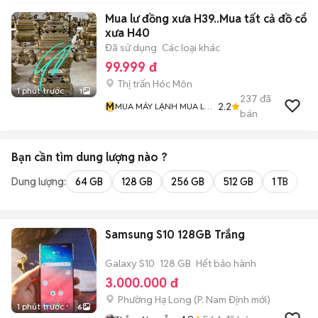
Mua lư đồng xưa H39..Mua tất cả đồ cổ
xưa H40
Đã sử dụng
Các loại khác
99.999 đ
Thị trấn Hóc Môn
1 phút trước
1
237
đã
M
2.2
MUA MÁY LẠNH MUA LƯ
bán
ĐỒNG Và MUA ĐỒ CỔ
Bạn cần tìm
dung lượng
nào ?
Dung lượng:
64 GB
128 GB
256 GB
512 GB
1 TB
2 
Samsung S10 128GB Trắng
Galaxy S10
128 GB
Hết bảo hành
3.000.000 đ
Phường Hạ Long
(
P. Nam Định
mới)
1 phút trước
6