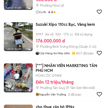
Phường Hòa Lợi
1 phút trước
4
4.4
Cu Bi
Suzuki Xipo 110cc Bạc, Vàng kem
1997
Xe số
100 - 175 cc
Đã sử dụng
176.000.000 đ
Phường Bình Trưng Đông (Quận 2 cũ)
1 phút trước
13
407
đã bán
Cửa Hàng Xe Máy 686
[***] NHÂN VIÊN MARKETING TÂN
PHÚ HCM
HOÀI LÔC QTANI
Đến 12 triệu/tháng
Phường Tân Quý
(
P. Tân Sơn Nhì
mới)
1 phút trước
1
N
3
đã bán
Nguyễn Văn Trường
cho thue căn hộ 1PN+