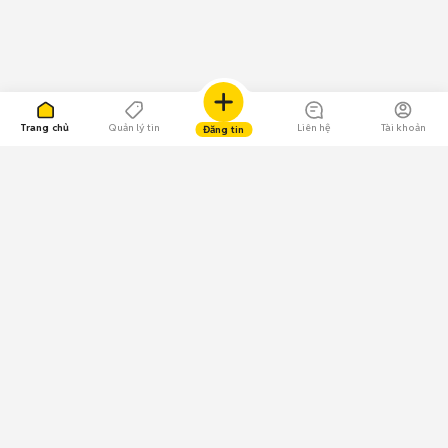
Trang chủ
Quản lý tin
Liên hệ
Tài khoản
Đăng tin
109.000 Bình chọn
Tải ứng dụng Chợ Tốt
Về Chợ Tốt
Quy chế sàn
Chính sách bảo mật
Giải quyết tranh chấp
CÔNG TY TNHH CHỢ TỐT - Người đại diện theo pháp luật:
Nguyễn Trọng Tấn; GPDKKD: 0312120782 do Sở KH & ĐT TP.HCM cấp ngày