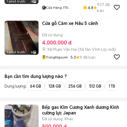
1 phút trước
4
927
đã
4.8
Cửa Hàng 770
bán
Nguyễn Kiệm F4 Phú
Nhuận
Cửa gỗ Căm xe Nâu 5 cánh
Đã sử dụng
4.000.000 đ
Xã Phạm Văn Hai
(
Xã Tân Vĩnh Lộc
mới)
1 phút trước
5
T
5.0
9
đã bán
TrangNguyen
Bạn cần tìm
dung lượng
nào ?
Dung lượng:
64 GB
128 GB
256 GB
512 GB
1 TB
2 
Bếp gas Kim Cương Xanh dương Kính
cường lực Japan
Đã sử dụng
Khác
500.000 đ