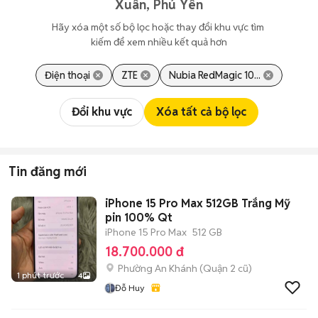
Xuân, Phú Yên
Hãy xóa một số bộ lọc hoặc thay đổi khu vực tìm 
kiếm để xem nhiều kết quả hơn
Điện thoại
ZTE
Nubia RedMagic 10...
Đổi khu vực
Xóa tất cả bộ lọc
Tin đăng mới
iPhone 15 Pro Max 512GB Trắng Mỹ
pin 100% Qt
iPhone 15 Pro Max
512 GB
18.700.000 đ
Phường An Khánh (Quận 2 cũ)
1 phút trước
4
Đỗ Huy