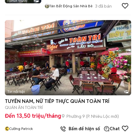
1 phút trước
4
3
đã bán
Tân Bất Động Sản Nhà Bè
Tin nổi bật
1
TUYỂN NAM, NỮ TIẾP THỰC QUÁN TOÀN TRÍ
QUÁN ĂN TOÀN TRÍ
Đến 13,50 triệu/tháng
Phường 9
(
P. Nhiêu Lộc
mới)
C
Bấm để hiện số
Chat
Cường Patrick