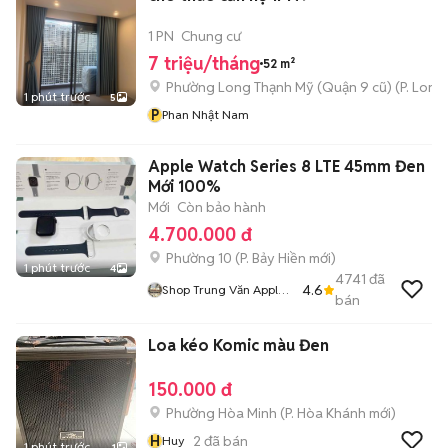
1 PN
Chung cư
7 triệu/tháng
52 m²
Phường Long Thạnh Mỹ (Quận 9 cũ)
(
P. Long
1 phút trước
5
P
Phan Nhật Nam
Apple Watch Series 8 LTE 45mm Đen
Mới 100%
Mới
Còn bảo hành
4.700.000 đ
Phường 10
(
P. Bảy Hiền
mới)
1 phút trước
4
4741
đã
4.6
Shop Trung Văn Apple
bán
Watch
Loa kéo Komic màu Đen
150.000 đ
Phường Hòa Minh
(
P. Hòa Khánh
mới)
H
2
đã bán
Huy
1 phút trước
1