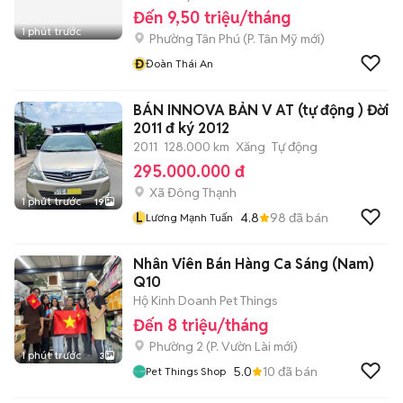
Đến 9,50 triệu/tháng
1 phút trước
Phường Tân Phú
(
P. Tân Mỹ
mới)
Đ
Đoàn Thái An
BÁN INNOVA BẢN V AT (tự động ) Đời
2011 đ ký 2012
2011
128.000 km
Xăng
Tự động
295.000.000 đ
Xã Đông Thạnh
1 phút trước
19
L
4.8
98
đã bán
Lương Mạnh Tuấn
Nhân Viên Bán Hàng Ca Sáng (Nam)
Q10
Hộ Kinh Doanh Pet Things
Đến 8 triệu/tháng
Phường 2
(
P. Vườn Lài
mới)
1 phút trước
3
5.0
10
đã bán
Pet Things Shop