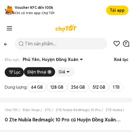
Voucher KFC đến 100k
Tải app
Chỉ có trên app Chợ Tốt
Khu vực:
Phú Yên, Huyện Đồng Xuân
Xoá lọc
Điện thoại
Giá
Lọc
Dung lượng:
64 GB
128 GB
256 GB
512 GB
1 TB
2 
Chợ Tốt
Điện thoại
ZTE
ZTE Nubia RedMagic 10 Pro
ZTE Nubia RedM
0 Zte Nubia Redmagic 10 Pro cũ Huyện Đồng Xuân, Phú Yên đẹp