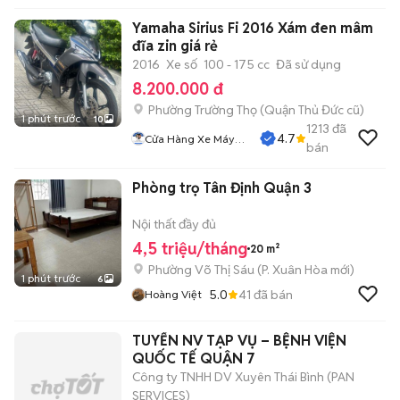
Yamaha Sirius Fi 2016 Xám đen mâm
đĩa zin giá rẻ
2016
Xe số
100 - 175 cc
Đã sử dụng
8.200.000 đ
Phường Trường Thọ (Quận Thủ Đức cũ)
1 phút trước
10
1213
đã
4.7
Cửa Hàng Xe Máy
bán
Sơn Thủ Đức
Phòng trọ Tân Định Quận 3
Nội thất đầy đủ
4,5 triệu/tháng
20 m²
Phường Võ Thị Sáu
(
P. Xuân Hòa
mới)
1 phút trước
6
5.0
41
đã bán
Hoàng Việt
TUYỂN NV TẠP VỤ – BỆNH VIỆN
QUỐC TẾ QUẬN 7
Công ty TNHH DV Xuyên Thái Bình (PAN
SERVICES)