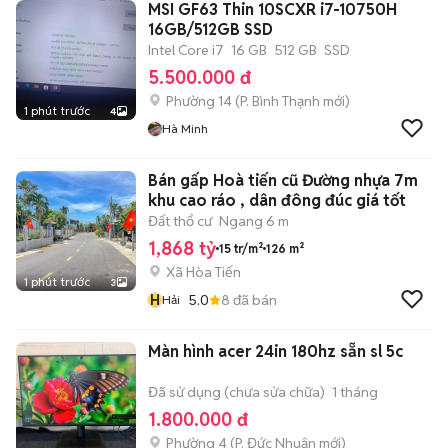
MSI GF63 Thin 10SCXR i7-10750H
16GB/512GB SSD
Intel Core i7
16 GB
512 GB
SSD
5.500.000 đ
Phường 14
(
P. Bình Thạnh
mới)
1 phút trước
4
Hà Minh
Bán gấp Hoà tiến cũ Đường nhựa 7m
khu cao ráo , dân đông đúc giá tốt
Đất thổ cư
Ngang 6 m
1,868 tỷ
15 tr/m²
126 m²
Xã Hòa Tiến
1 phút trước
3
H
5.0
8
đã bán
Hải
Màn hình acer 24in 180hz sẵn sl 5c
Đã sử dụng (chưa sửa chữa)
1 tháng
1.800.000 đ
Phường 4
(
P. Đức Nhuận
mới)