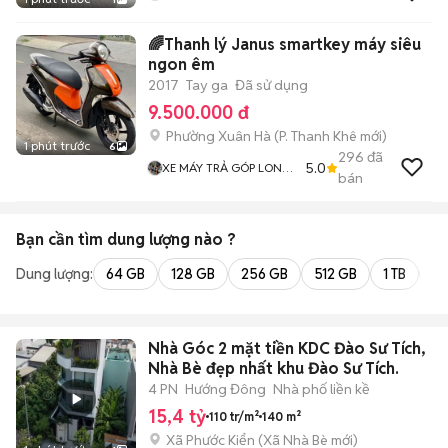
🌈Thanh lý Janus smartkey máy siêu
ngon êm
2017
Tay ga
Đã sử dụng
9.500.000 đ
Phường Xuân Hà
(
P. Thanh Khê
mới)
1 phút trước
6
296
đã
5.0
XE MÁY TRẢ GÓP LONG
bán
MOTOR
Bạn cần tìm
dung lượng
nào ?
Dung lượng:
64 GB
128 GB
256 GB
512 GB
1 TB
2 
Nhà Góc 2 mặt tiền KDC Đào Sư Tích,
Nhà Bè đẹp nhất khu Đào Sư Tích.
4 PN
Hướng Đông
Nhà phố liền kề
15,4 tỷ
110 tr/m²
140 m²
Xã Phước Kiển
(
Xã Nhà Bè
mới)