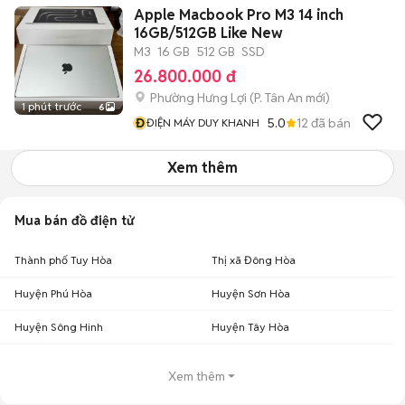
Apple Macbook Pro M3 14 inch
16GB/512GB Like New
M3
16 GB
512 GB
SSD
26.800.000 đ
Phường Hưng Lợi
(
P. Tân An
mới)
1 phút trước
6
Đ
5.0
12
đã bán
ĐIỆN MÁY DUY KHANH
Xem thêm
Mua bán đồ điện tử
Thành phố Tuy Hòa
Thị xã Đông Hòa
Huyện Phú Hòa
Huyện Sơn Hòa
Huyện Sông Hinh
Huyện Tây Hòa
Xem thêm