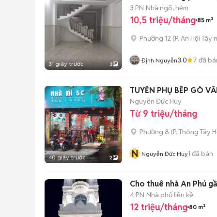
3 PN
Nhà ngõ, hẻm
10,5 triệu/tháng
85 m²
Phường 12
(
P. An Hội Tây
m
3.0
7
đã bá
Định Nguyễn
31 giây trước
3
TUYỂN PHỤ BẾP GÒ VẤP (
Nguyễn Đức Huy
Từ 9 triệu/tháng
Phường 8
(
P. Thông Tây H
N
1
đã bán
Nguyễn Đức Huy
40 giây trước
2
Cho thuê nhà A
4 PN
Nhà phố liền kề
12 triệu/tháng
80 m²