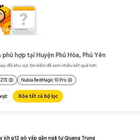
 phù hợp tại Huyện Phú Hòa, Phú Yên
hay đổi khu vực tìm kiếm để xem nhiều kết quả hơn
ZTE
Nubia RedMagic 10 Pro
 vực
Xóa tất cả bộ lọc
y ích p12 gò vấp gần ngã tư Quang Trung