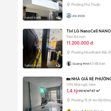
Phường Phú Thuận
AQ 2026
1 phút trước
4
Tivi LG NanoCell NANO
Trên 64 inch
11.200.000 đ
Phường Hòa Khánh Bắc
(
P
63
đã bán
Quang Minh
1 phút trước
6
🏡 NHÀ GIÁ RẺ PHƯỜNG 
1 PN
Nhà ngõ, hẻm
1,4 tỷ
30 tr/m²
47 m²
Phường 15
(
P. An Hội Đôn