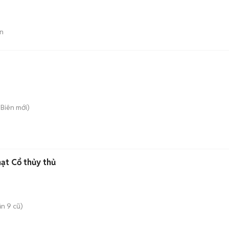
n
 Biên
mới)
ạt Cổ thủy thủ
n 9 cũ)