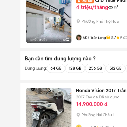
Cho Thuê Phòn
4 triệu/tháng
25 m²
Phường Phú Thọ Hòa
3.7
9
đã
BĐS Trần Long
1 phút trước
10
Bạn cần tìm
dung lượng
nào ?
Dung lượng:
64 GB
128 GB
256 GB
512 GB
Honda Vision 2017 Trắ
2017
Tay ga
Đã sử dụng
14.900.000 đ
Phường Hải Châu I