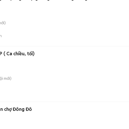
ới)
n
 Ca chiều, tối)
ội
mới)
n Phú gần chợ Đông Đô