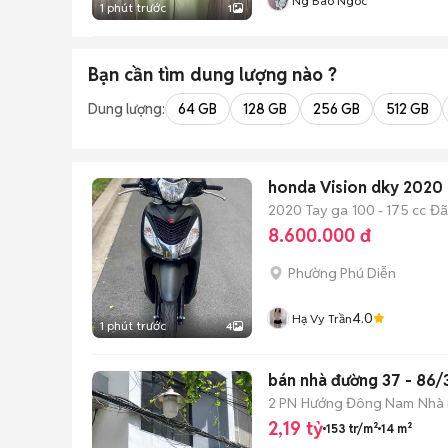
Ng Bao Ngoc
1 phút trước
1
Bạn cần tìm
dung lượng
nào ?
Dung lượng:
64 GB
128 GB
256 GB
512 GB
honda Vision dky 2020
2020
Tay ga
100 - 175 cc
Đã
8.600.000 đ
Phường Phú Diễn
4.0
Hạ Vy Trần
1 phút trước
4
bán nhà đường 37 - 86/
2 PN
Hướng Đông Nam
Nhà 
2,19 tỷ
153 tr/m²
14 m²