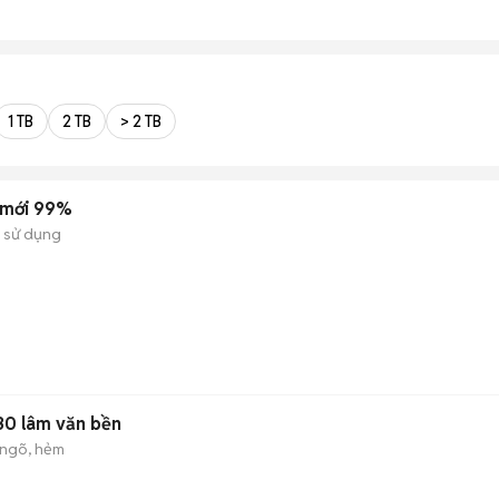
1 TB
2 TB
> 2 TB
 mới 99%
 sử dụng
30 lâm văn bền
ngõ, hẻm