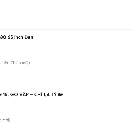
80 65 inch Đen
. Liên Chiểu
mới)
15, GÒ VẤP – CHỈ 1,4 TỶ 🏡
g
mới)