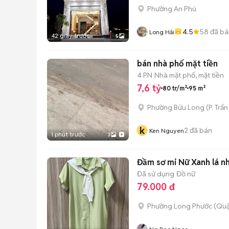
Phường An Phú
4.5
58
đã bá
Long Hải
42 giây trước
5
bán nhà phố mặt tiền
4 PN
Nhà mặt phố, mặt tiền
7,6 tỷ
80 tr/m²
95 m²
Phường Bửu Long
(
P. Trấn
k
2
đã bán
Ken Nguyen
1 phút trước
3
Đầm sơ mi Nữ Xanh lá nh
Đã sử dụng
Đồ nữ
79.000 đ
Phường Long Phước (Quậ