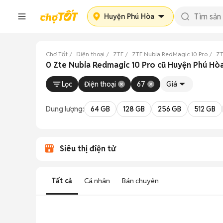
Huyện Phú Hòa
Chợ Tốt
Điện thoại
ZTE
ZTE Nubia RedMagic 10 Pro
ZT
0 Zte Nubia Redmagic 10 Pro cũ Huyện Phú Hò
Lọc
Điện thoại
67
Giá
Dung lượng:
64 GB
128 GB
256 GB
512 GB
Siêu thị điện tử
Tất cả
Cá nhân
Bán chuyên