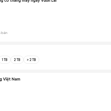
g có thang máy ngay Vườn Lài
 bán
1 TB
2 TB
> 2 TB
ng Việt Nam