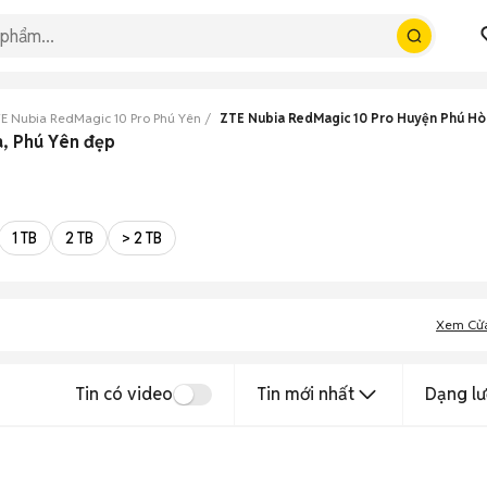
E Nubia RedMagic 10 Pro Phú Yên
ZTE Nubia RedMagic 10 Pro Huyện Phú Hò
a, Phú Yên đẹp
1 TB
2 TB
> 2 TB
Xem Cử
Tin có video
Tin mới nhất
Dạng lư