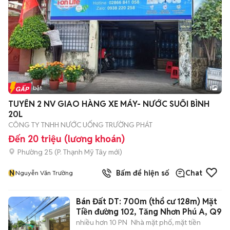
Tin nổi bật
1
TUYỂN 2 NV GIAO HÀNG XE MÁY- NƯỚC SUỐI BÌNH
20L
CÔNG TY TNHH NƯỚC UỐNG TRƯỜNG PHÁT
Đến 20 triệu (lương khoán)
Phường 25
(
P. Thạnh Mỹ Tây
mới)
N
Bấm để hiện số
Chat
Nguyễn Văn Trường
Bán Đất DT: 700m (thổ cư 128m) Mặt
Tiền đường 102, Tăng Nhơn Phú A, Q9
nhiều hơn 10 PN
Nhà mặt phố, mặt tiền