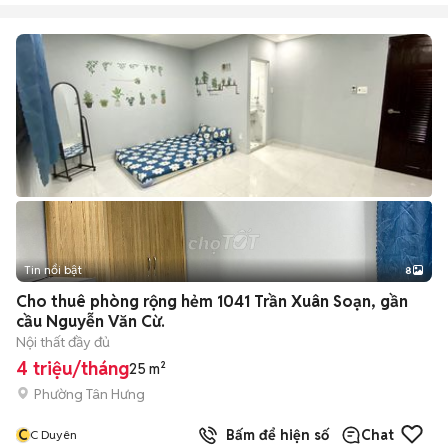
Tin nổi bật
8
+
2
Cho thuê phòng rộng hẻm 1041 Trần Xuân Soạn, gần
cầu Nguyễn Văn Cừ.
Nội thất đầy đủ
4 triệu/tháng
25 m²
Phường Tân Hưng
C
Bấm để hiện số
Chat
C Duyên