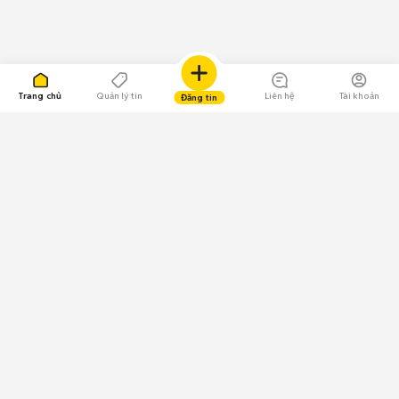
Trang chủ
Quản lý tin
Liên hệ
Tài khoản
Đăng tin
109.000 Bình chọn
Tải ứng dụng Chợ Tốt
Về Chợ Tốt
Quy chế sàn
Chính sách bảo mật
Giải quyết tranh chấp
CÔNG TY TNHH CHỢ TỐT - Người đại diện theo pháp luật:
Nguyễn Trọng Tấn; GPDKKD: 0312120782 do Sở KH & ĐT TP.HCM cấp ngày
11/01/2013;