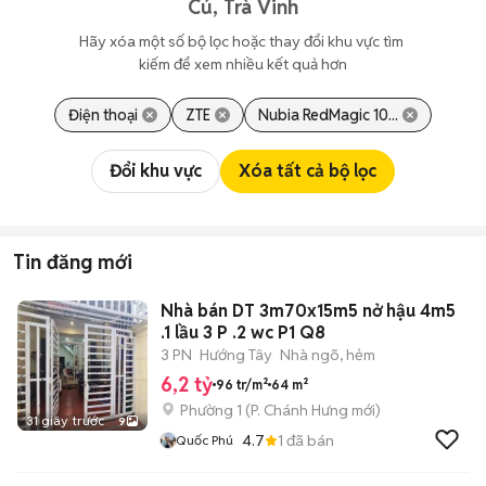
Cú, Trà Vinh
Hãy xóa một số bộ lọc hoặc thay đổi khu vực tìm 
kiếm để xem nhiều kết quả hơn
Điện thoại
ZTE
Nubia RedMagic 10...
Đổi khu vực
Xóa tất cả bộ lọc
Tin đăng mới
Nhà bán DT 3m70x15m5 nở hậu 4m5
.1 lầu 3 P .2 wc P1 Q8
3 PN
Hướng Tây
Nhà ngõ, hẻm
6,2 tỷ
96 tr/m²
64 m²
Phường 1
(
P. Chánh Hưng
mới)
31 giây trước
9
4.7
1
đã bán
Quốc Phú