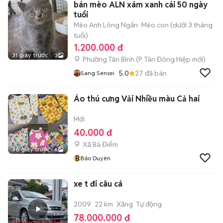
bán mèo ALN xám xanh cái 50 ngày
tuổi
Mèo Anh Lông Ngắn
Mèo con (dưới 3 tháng
tuổi)
1.200.000 đ
31 giây trước
3
Phường Tân Bình
(
P. Tân Đông Hiệp
mới)
5.0
27
đã bán
Sang Sensei
Áo thú cưng Vải Nhiều màu Cả hai
Mới
40.000 đ
Xã Bà Điểm
36 giây trước
6
B
Bảo Duyên
xe t đi câu cá
2009
22 km
Xăng
Tự động
78.000.000 đ