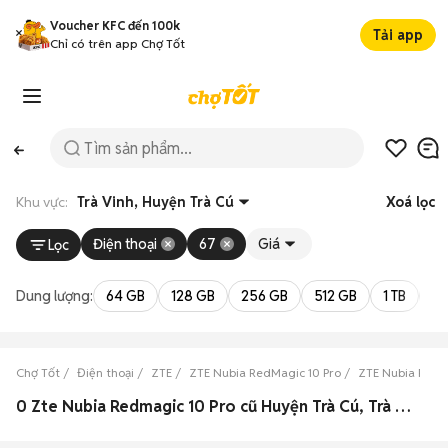
Voucher KFC đến 100k
Tải app
Chỉ có trên app Chợ Tốt
Khu vực:
Trà Vinh, Huyện Trà Cú
Xoá lọc
Điện thoại
67
Giá
Lọc
Dung lượng:
64 GB
128 GB
256 GB
512 GB
1 TB
2 
Chợ Tốt
Điện thoại
ZTE
ZTE Nubia RedMagic 10 Pro
ZTE Nubia RedMa
0 Zte Nubia Redmagic 10 Pro cũ Huyện Trà Cú, Trà Vinh đẹp