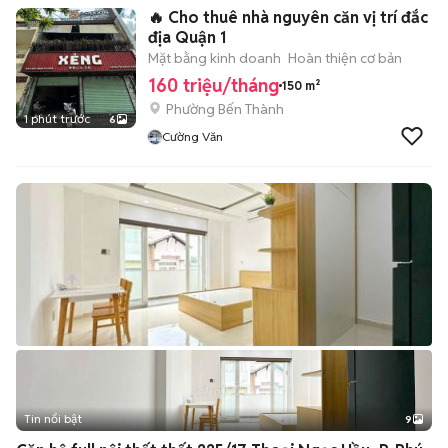
🔥 Cho thuê nhà nguyên căn vị trí đắc
địa Quận 1
Mặt bằng kinh doanh
Hoàn thiện cơ bản
160 triệu/tháng
150 m²
Phường Bến Thành
1 phút trước
6
Cường Văn
Tin nổi bật
9
+
2