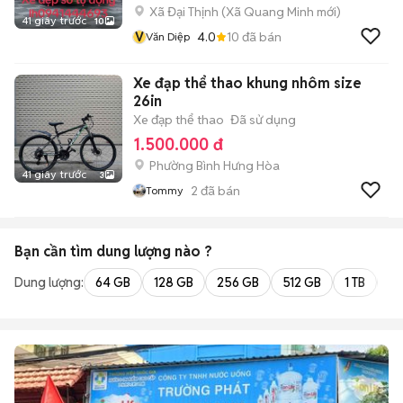
Xã Đại Thịnh
(
Xã Quang Minh
mới)
41 giây trước
10
V
4.0
10
đã bán
Văn Diệp
Xe đạp thể thao khung nhôm size
26in
Xe đạp thể thao
Đã sử dụng
1.500.000 đ
Phường Bình Hưng Hòa
41 giây trước
3
2
đã bán
Tommy
Bạn cần tìm
dung lượng
nào ?
Dung lượng:
64 GB
128 GB
256 GB
512 GB
1 TB
2 