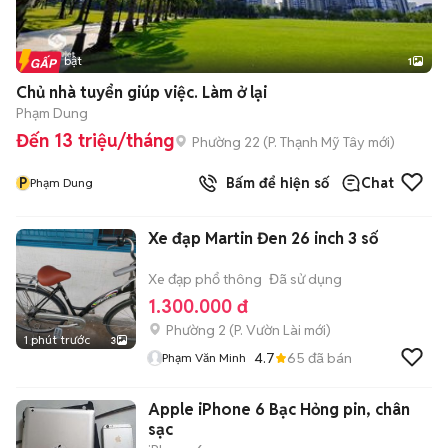
Tin nổi bật
1
Chủ nhà tuyển giúp việc. Làm ở lại
Phạm Dung
Đến 13 triệu/tháng
Phường 22
(
P. Thạnh Mỹ Tây
mới)
P
Bấm để hiện số
Chat
Phạm Dung
Xe đạp Martin Đen 26 inch 3 số
Xe đạp phổ thông
Đã sử dụng
1.300.000 đ
Phường 2
(
P. Vườn Lài
mới)
1 phút trước
3
4.7
65
đã bán
Phạm Văn Minh
Apple iPhone 6 Bạc Hỏng pin, chân
sạc