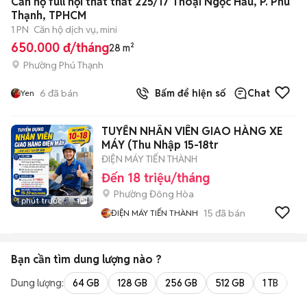
Căn hộ full nội thất thất 225/17 Thoại Ngọc Hầu, P. Phú
Thạnh, TPHCM
1 PN
Căn hộ dịch vụ, mini
650.000 đ/tháng
28 m²
Phường Phú Thạnh
6
đã bán
Bấm để hiện số
Chat
Yen
TUYỂN NHÂN VIÊN GIAO HÀNG XE
MÁY (Thu Nhập 15-18tr
ĐIỆN MÁY TIẾN THÀNH
Đến 18 triệu/tháng
Phường Đông Hòa
1 phút trước
1
15
đã bán
ĐIỆN MÁY TIẾN THÀNH
Bạn cần tìm
dung lượng
nào ?
Dung lượng:
64 GB
128 GB
256 GB
512 GB
1 TB
2 