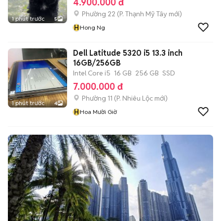
4.900.000 đ
Phường 22
(
P. Thạnh Mỹ Tây
mới)
1 phút trước
5
H
Hong Ng
Dell Latitude 5320 i5 13.3 inch
16GB/256GB
Intel Core i5
16 GB
256 GB
SSD
7.000.000 đ
Phường 11
(
P. Nhiêu Lộc
mới)
1 phút trước
4
H
Hoa Mười Giờ