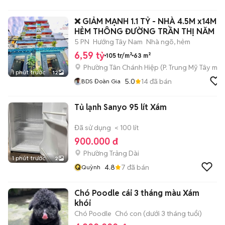
❌ GIẢM MẠNH 1.1 TỶ - NHÀ 4.5M x14M
HẺM THÔNG ĐƯỜNG TRẦN THỊ NĂM -
Q12
5 PN
Hướng Tây Nam
Nhà ngõ, hẻm
6,59 tỷ
105 tr/m²
63 m²
Phường Tân Chánh Hiệp
(
P. Trung Mỹ Tây
mới
1 phút trước
12
5.0
14
đã bán
BDS Đoàn Gia
Tủ lạnh Sanyo 95 lít Xám
Đã sử dụng
< 100 lít
900.000 đ
Phường Trảng Dài
1 phút trước
2
Q
4.8
7
đã bán
Quỳnh
Chó Poodle cái 3 tháng màu Xám
khói
Chó Poodle
Chó con (dưới 3 tháng tuổi)