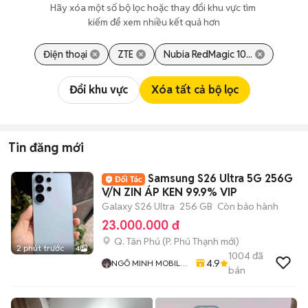
Hãy xóa một số bộ lọc hoặc thay đổi khu vực tìm 
kiếm để xem nhiều kết quả hơn
Điện thoại
ZTE
Nubia RedMagic 10...
Đổi khu vực
Xóa tất cả bộ lọc
Tin đăng mới
Samsung S26 Ultra 5G 256G
V/N ZIN ÁP KEN 99.9% VIP
Galaxy S26 Ultra
256 GB
Còn bảo hành
23.000.000 đ
Q. Tân Phú
(
P. Phú Thạnh
mới)
2 phút trước
4
1004
đã
4.9
NGÔ MINH MOBILE
bán
SHOP