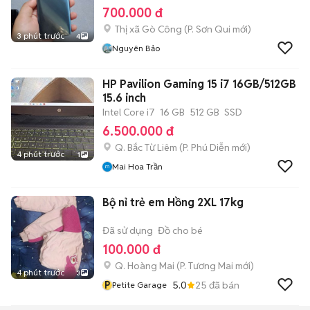
700.000 đ
Thị xã Gò Công
(
P. Sơn Qui
mới)
3 phút trước
4
Nguyên Bảo
HP Pavilion Gaming 15 i7 16GB/512GB
15.6 inch
Intel Core i7
16 GB
512 GB
SSD
6.500.000 đ
Q. Bắc Từ Liêm
(
P. Phú Diễn
mới)
4 phút trước
1
Mai Hoa Trần
Bộ nỉ trẻ em Hồng 2XL 17kg
Đã sử dụng
Đồ cho bé
100.000 đ
Q. Hoàng Mai
(
P. Tương Mai
mới)
4 phút trước
3
P
5.0
25
đã bán
Petite Garage