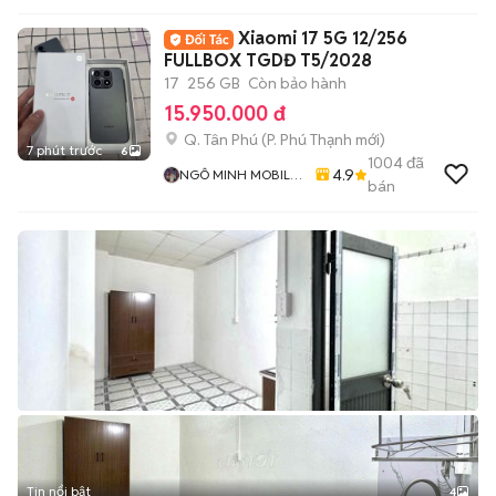
Xiaomi 17 5G 12/256
FULLBOX TGDĐ T5/2028
17
256 GB
Còn bảo hành
15.950.000 đ
Q. Tân Phú
(
P. Phú Thạnh
mới)
7 phút trước
6
1004
đã
4.9
NGÔ MINH MOBILE
bán
SHOP
Tin nổi bật
4