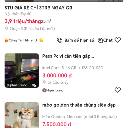
STU GIÁ RẺ CHỈ 3TR9 NGAY Q3
Nội thất đầy đủ
3,9 triệu/tháng
25 m²
Quận 3
(
P. Nhiêu Lộc
mới)
Bấm để hiện số
Chat
Công Tài Hifriend
Pass Pc vì cần tiền gấp...
Intel Core i5
16 GB
< 128 GB
SSD
3.000.000 đ
Q. Cầu Giấy
9 phút trước
1
Nger Long
mèo golden thuần chủng siêu đẹp
Mèo Golden
Mèo con (dưới 3 tháng tuổi)
7.500.000 đ