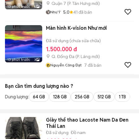
Quận 7
(
P. Tân Hưng
mới)
13 phút trước
5
5.0
41
đã bán
Như Ý
Màn hình K-vision Như mới
Đã sử dụng (chưa sửa chữa)
1.500.000 đ
Q. Đống Đa
(
P. Láng
mới)
13 phút trước
3
n
7
đã bán
Nguyễn Công Đạt
Bạn cần tìm
dung lượng
nào ?
Dung lượng:
64 GB
128 GB
256 GB
512 GB
1 TB
2 
Giày thể thao Lacoste Nam Da Đen
Thái Lan
Đã sử dụng
Đồ nam