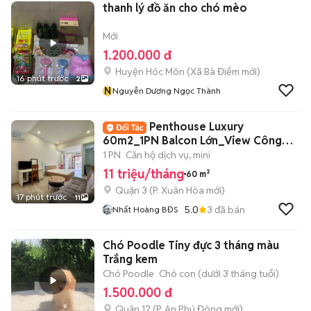
thanh lý đồ ăn cho chó mèo
Mới
1.200.000 đ
Huyện Hóc Môn
(
Xã Bà Điểm
mới)
16 phút trước
2
N
Nguyễn Dương Ngọc Thành
Penthouse Luxury
60m2_1PN Balcon Lớn_View Công
Viên Ngay Võ Thị Sáu
1 PN
Căn hộ dịch vụ, mini
11 triệu/tháng
60 m²
Quận 3
(
P. Xuân Hòa
mới)
17 phút trước
11
5.0
3
đã bán
Nhất Hoàng BĐS
Chó Poodle Tiny đực 3 tháng màu
Trắng kem
Chó Poodle
Chó con (dưới 3 tháng tuổi)
1.500.000 đ
Quận 12
(
P. An Phú Đông
mới)