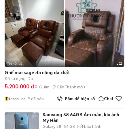
Tin nổi bật
2
Ghế massage đa năng da chất
Đã sử dụng
Da
5.200.000 đ
Quận 1
(
P. Bến Thành
mới)
T
9
đã bán
Bấm để hiện số
Chat
Thanh Lee
Samsung S8 64GB Ám màn, lưu ảnh
Mỹ Hàn
Galaxy S8
64 GB
Hết bảo hành