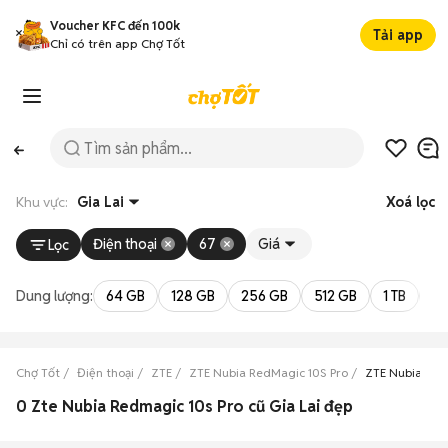
Voucher KFC đến 100k
Tải app
Chỉ có trên app Chợ Tốt
Khu vực:
Gia Lai
Xoá lọc
Điện thoại
67
Giá
Lọc
Dung lượng:
64 GB
128 GB
256 GB
512 GB
1 TB
2 
Chợ Tốt
Điện thoại
ZTE
ZTE Nubia RedMagic 10S Pro
ZTE Nubia RedM
0 Zte Nubia Redmagic 10s Pro cũ Gia Lai đẹp