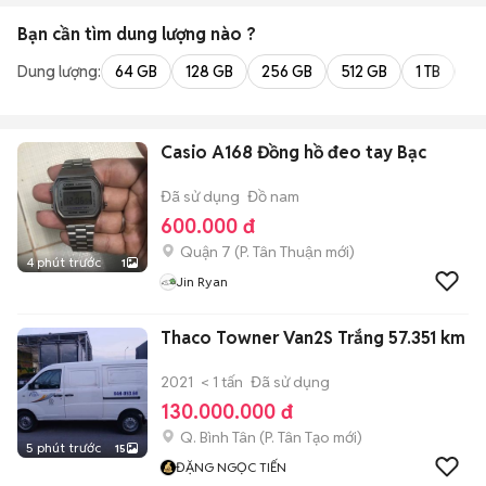
Bạn cần tìm
dung lượng
nào ?
Dung lượng:
64 GB
128 GB
256 GB
512 GB
1 TB
2 
Casio A168 Đồng hồ đeo tay Bạc
Đã sử dụng
Đồ nam
600.000 đ
Quận 7
(
P. Tân Thuận
mới)
4 phút trước
1
Jin Ryan
Thaco Towner Van2S Trắng 57.351 km
2021
< 1 tấn
Đã sử dụng
130.000.000 đ
Q. Bình Tân
(
P. Tân Tạo
mới)
5 phút trước
15
ĐẶNG NGỌC TIẾN