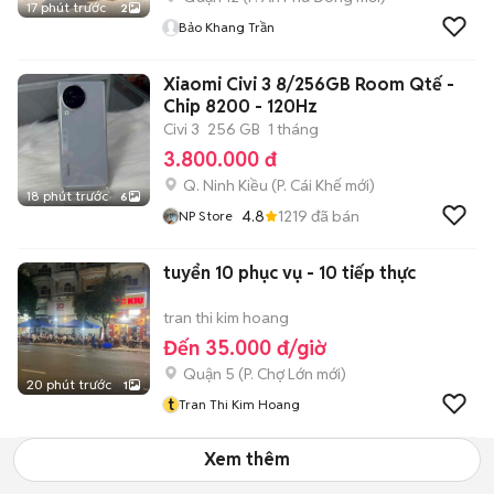
17 phút trước
2
Bảo Khang Trần
Xiaomi Civi 3 8/256GB Room Qtế -
Chip 8200 - 120Hz
Civi 3
256 GB
1 tháng
3.800.000 đ
Q. Ninh Kiều
(
P. Cái Khế
mới)
18 phút trước
6
4.8
1219
đã bán
NP Store
tuyển 10 phục vụ - 10 tiếp thực
tran thi kim hoang
Đến 35.000 đ/giờ
Quận 5
(
P. Chợ Lớn
mới)
20 phút trước
1
t
Tran Thi Kim Hoang
Xem thêm