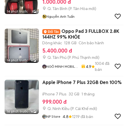
1.000.000 đ
Q. Tân Bình
(
P. Tân Hòa
mới)
14 phút trước
3
N
Nguyễn Anh Tuấn
Oppo Pad 3 FULLBOX 2.8K
144HZ 99% KHỎE
Dòng khác
128 GB
Còn bảo hành
5.400.000 đ
Q. Tân Phú
(
P. Phú Thạnh
mới)
14 phút trước
6
1004
đã
4.9
NGÔ MINH MOBILE
bán
SHOP
Apple iPhone 7 Plus 32GB Đen 100%
iPhone 7 Plus
32 GB
1 tháng
999.000 đ
Q. Ninh Kiều
(
P. Cái Khế
mới)
16 phút trước
6
4.8
1219
đã bán
NP Store