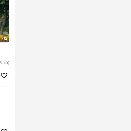
1
9 cũ)