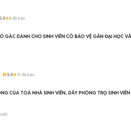
5.0
8
đã bán
 GÁC DÀNH CHO SINH VIÊN CÓ BẢO VỆ GẦN ĐẠI HỌC V
5.0
15
đã bán
-
G CỦA TOÀ NHÀ SINH VIÊN, DÃY PHÒNG TRỌ SINH VIÊN 
mới)