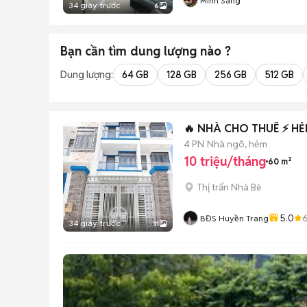
Minh Sang
34 giây trước
6
Bạn cần tìm
dung lượng
nào ?
Dung lượng:
64 GB
128 GB
256 GB
512 GB
🔥 NHÀ CHO THUÊ ⚡️ HẺ
4 PN
Nhà ngõ, hẻm
10 triệu/tháng
60 m²
Thị trấn Nhà Bè
5.0
BĐS Huyền Trang
34 giây trước
11