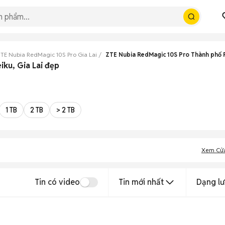
TE Nubia RedMagic 10S Pro Gia Lai
ZTE Nubia RedMagic 10S Pro Thành phố 
iku, Gia Lai đẹp
1 TB
2 TB
> 2 TB
Xem Cử
Tin có video
Tin mới nhất
Dạng lư