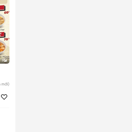
3
h
mới)