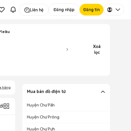
Đăng nhập
Đăng tin
Liên hệ
Pleiku
Xoá
lọc
a hàng
Mua bán đồ điện tử
Huyện Chư Păh
ới
Huyện Chư Prông
Huyện Chư Pưh