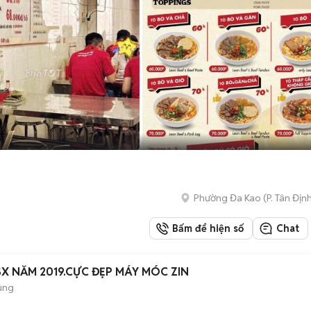
Phường Đa Kao
(
P. Tân Địn
Bấm để hiện số
Chat
SX NĂM 2019.CỰC ĐẸP MÁY MÓC ZIN
ụng