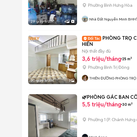
Phường Bình Hưng Hòa
Nhà Đất Nguyễn Minh BHH
29 giây trước
4
PHÒNG TRỌ CÓ
HIẾN
Nội thất đầy đủ
3,6 triệu/tháng
25 m²
Phường Bình Trị Đông
THIÊN ĐƯỜNG PHÒNG TRỌ 
30 giây trước
7
ALO HOME
🌿PHÒNG GÁC BAN CÔN
5,5 triệu/tháng
30 m²
Phường 1
(
P. Chánh Hưng