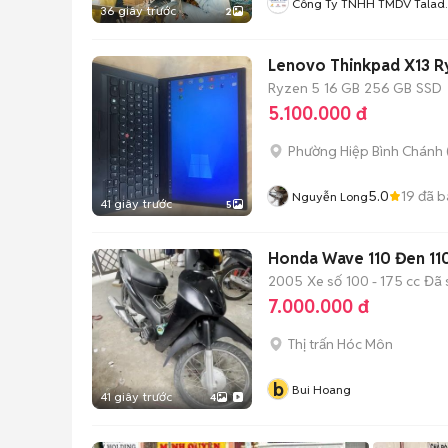
Công Ty TNHH TMDV Talad
36 giây trước
2
Thai
Lenovo Thinkpad X13 
Ryzen 5
16 GB
256 GB
SSD
5.100.000 đ
Phường Hiệp Bình Chánh 
5.0
19
đã b
Nguyễn Long
41 giây trước
5
Honda Wave 110 Đen 11
2005
Xe số
100 - 175 cc
Đã 
7.000.000 đ
Thị trấn Hóc Môn
b
Bui Hoang
41 giây trước
4