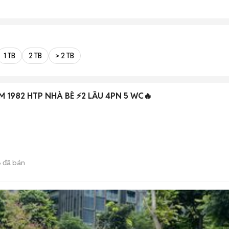
1 TB
2 TB
> 2 TB
M 1982 HTP NHÀ BÈ ⚡️2 LẦU 4PN 5 WC🔥
6
đã bán