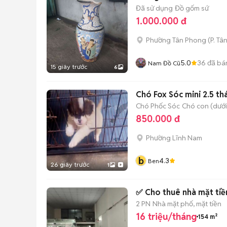
Đã sử dụng
Đồ gốm sứ
1.000.000 đ
Phường Tân Phong
(
P. Tâ
5.0
36
đã bá
Nam Đồ Cũ
15 giây trước
6
Chó Fox Sóc
Chó Phốc Sóc
Chó con (dưới
850.000 đ
Phường Lĩnh Nam
b
4.3
Ben
26 giây trước
1
✅ Cho thuê nhà mặt tiề
2 PN
Nhà mặt phố, mặt tiền
16 triệu/tháng
154 m²