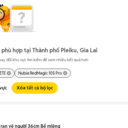
phù hợp tại Thành phố Pleiku, Gia Lai
hay đổi khu vực tìm kiếm để xem nhiều kết quả hơn
ZTE
Nubia RedMagic 10S Pro
 vực
Xóa tất cả bộ lọc
rạn vẽ người 36cm Bể miệng