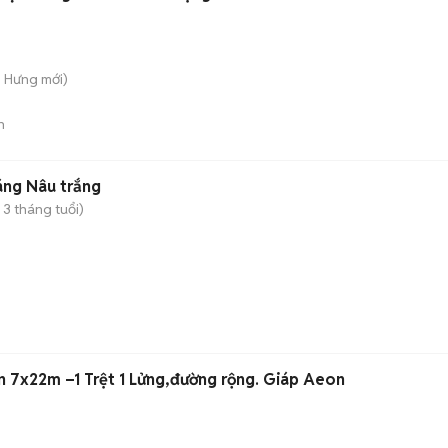
n Hưng
mới)
n
 mini 2.5 tháng Nâu trắng
 3 tháng tuổi)
n 7x22m –1 Trệt 1 Lửng,đường rộng. Giáp Aeon