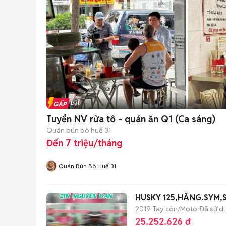
Tin nổi bật
Tuyển NV rửa tô - quán ăn Q1 (Ca sáng)
Quán bún bò huế 31
Đến 7 triệu/tháng
Quán Bún Bò Huế 31
HUSKY 125,HÃNG.SYM,
2019
Tay côn/Moto
Đã sử d
25.252.626 đ