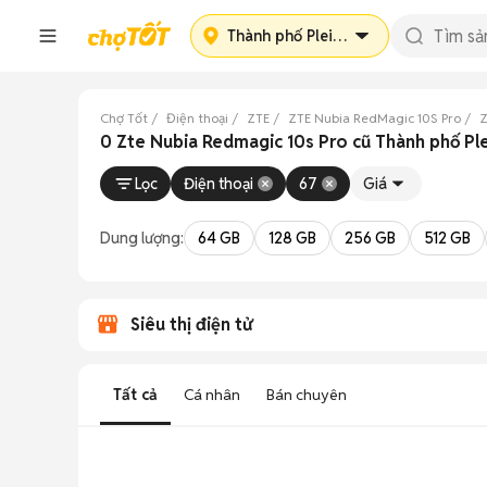
Thành phố Pleiku
Chợ Tốt
Điện thoại
ZTE
ZTE Nubia RedMagic 10S Pro
Z
0 Zte Nubia Redmagic 10s Pro cũ Thành phố Ple
Lọc
Điện thoại
67
Giá
Dung lượng:
64 GB
128 GB
256 GB
512 GB
Siêu thị điện tử
Tất cả
Cá nhân
Bán chuyên