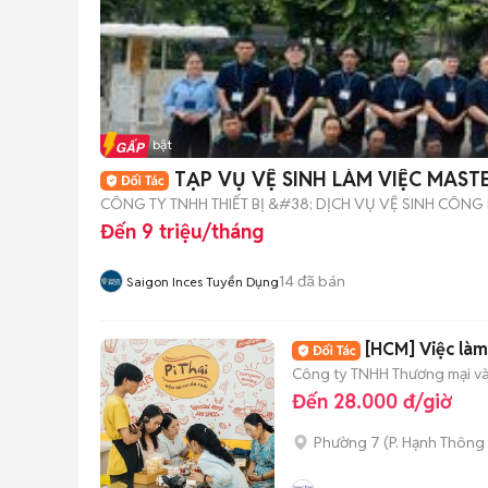
Tin nổi bật
TẠP VỤ VỆ SINH LÀM VIỆC MAST
CÔNG TY TNHH THIẾT BỊ &#38; DỊCH VỤ VỆ SINH CÔNG
Đến 9 triệu/tháng
14
đã bán
Saigon Inces Tuyển Dụng
[HCM] Việc làm
Công ty TNHH Thương mại và 
Đến 28.000 đ/giờ
Phường 7
(
P. Hạnh Thông