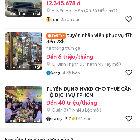
12.345.678 đ
Huyện Hóc Môn
(
Xã Bà Điểm
mới)
1 phút trước
12
T
35
đã bán
Tam
tuyển nhân viên phục vụ 17h
đến 23h
hệ thống trùm gà
Đến 6 triệu/tháng
Q. Bình Thạnh
(
P. Thạnh Mỹ Tây
mới)
1 phút trước
3
4
đã bán
Đăng
TUYỂN DỤNG NVKD CHO THUÊ CĂN
HỘ DỊCH VỤ TPHCM
Đến 40 triệu/tháng
Quận 3
(
P. Nhiêu Lộc
mới)
5.0
1
đã bán
Trà My
1 phút trước
6
Bạn cần tìm
dung lượng
nào ?