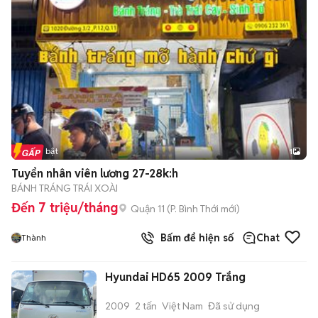
Tin nổi bật
1
Tuyển nhân viên lương 27-28k:h
BÁNH TRÁNG TRÁI XOÀI
Đến 7 triệu/tháng
Quận 11
(
P. Bình Thới
mới)
Bấm để hiện số
Chat
Thành
Hyundai HD65 2009 Trắng
2009
2 tấn
Việt Nam
Đã sử dụng