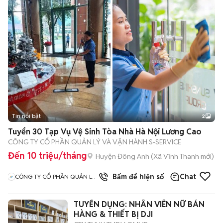
Tin nổi bật
2
Tuyển 30 Tạp Vụ Vệ Sinh Tòa Nhà Hà Nội Lương Cao
CÔNG TY CỔ PHẦN QUẢN LÝ VÀ VẬN HÀNH S-SERVICE
Đến 10 triệu/tháng
Huyện Đông Anh
(
Xã Vĩnh Thanh
mới)
Bấm để hiện số
Chat
CÔNG TY CỔ PHẦN QUẢN LÝ
VÀ VẬN HÀNH S SERVICE
TUYỂN DỤNG: NHÂN VIÊN NỮ BÁN
HÀNG & THIẾT BỊ DJI