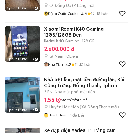
Q. Đống Đa
(
P. Láng
mới)
1 phút trước
1
Đ
4.5
12
đã bán
Đặng Quốc Cường
Xiaomi Redmi K40 Gaming
12GB/128GB Đen
Redmi K40 Gaming
128 GB
2.600.000 đ
Q. Nam Từ Liêm
1 phút trước
4
4.2
11
đã bán
Như Tâm
Nhà trệt lầu, mặt tiền đường lớn, Bùi
Công Trừng, Đông Thạnh, Tphcm
2 PN
Nhà mặt phố, mặt tiền
1,55 tỷ
36 tr/m²
43 m²
Huyện Hóc Môn
(
Xã Đông Thạnh
mới)
1 phút trước
6
T
1
đã bán
Thanh Tùng
Xe đạp điện Yadea T1 Trắng cam