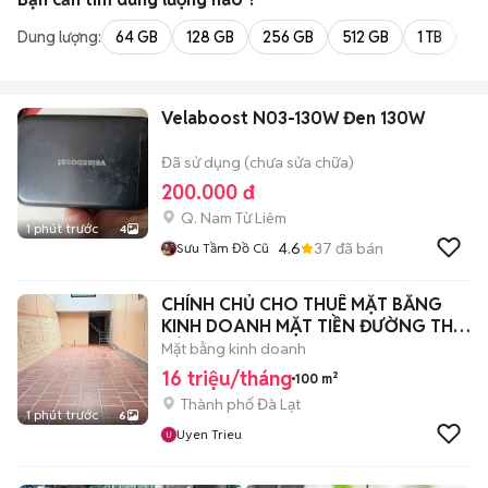
Dung lượng:
64 GB
128 GB
256 GB
512 GB
1 TB
2 
Velaboost N03-130W Đen 130W
Đã sử dụng (chưa sửa chữa)
200.000 đ
Q. Nam Từ Liêm
1 phút trước
4
4.6
37
đã bán
Sưu Tầm Đồ Cũ
CHÍNH CHỦ CHO THUÊ MẶT BẰNG
KINH DOANH MẶT TIỀN ĐƯỜNG THI
SÁCH
Mặt bằng kinh doanh
16 triệu/tháng
100 m²
Thành phố Đà Lạt
1 phút trước
6
Uyen Trieu