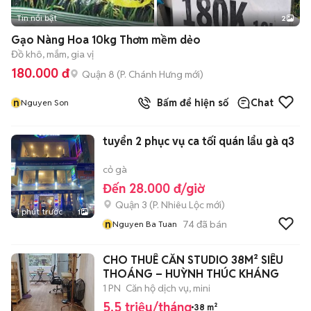
Tin nổi bật
2
Gạo Nàng Hoa 10kg Thơm mềm dẻo
Đồ khô, mắm, gia vị
180.000 đ
Quận 8
(
P. Chánh Hưng
mới)
n
Bấm để hiện số
Chat
Nguyen Son
tuyển 2 phục vụ ca tối quán lẩu gà q3
cỏ gà
Đến 28.000 đ/giờ
Quận 3
(
P. Nhiêu Lộc
mới)
1 phút trước
1
n
74
đã bán
Nguyen Ba Tuan
​CHO THUÊ CĂN STUDIO 38M² SIÊU
THOÁNG – HUỲNH THÚC KHÁNG
1 PN
Căn hộ dịch vụ, mini
5,5 triệu/tháng
38 m²