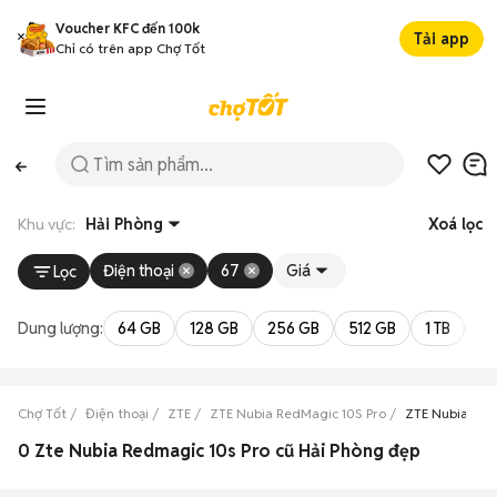
Voucher KFC đến 100k
Tải app
Chỉ có trên app Chợ Tốt
Khu vực:
Hải Phòng
Xoá lọc
Điện thoại
67
Giá
Lọc
Dung lượng:
64 GB
128 GB
256 GB
512 GB
1 TB
2 
Chợ Tốt
Điện thoại
ZTE
ZTE Nubia RedMagic 10S Pro
ZTE Nubia Red
0 Zte Nubia Redmagic 10s Pro cũ Hải Phòng đẹp