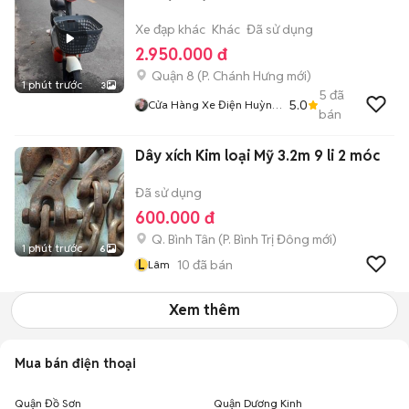
Xe đạp khác
Khác
Đã sử dụng
2.950.000 đ
Quận 8
(
P. Chánh Hưng
mới)
1 phút trước
3
5
đã
5.0
Cửa Hàng Xe Điện Huỳnh
bán
Như
Dây xích Kim loại Mỹ 3.2m 9 li 2 móc
Đã sử dụng
600.000 đ
Q. Bình Tân
(
P. Bình Trị Đông
mới)
1 phút trước
6
L
10
đã bán
Lâm
Xem thêm
Mua bán điện thoại
Quận Đồ Sơn
Quận Dương Kinh