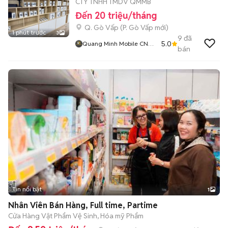
CTY TNHH TMDV QMMB
Đến 20 triệu/tháng
Q. Gò Vấp
(
P. Gò Vấp
mới)
1 phút trước
3
9
đã
5.0
Quang Minh Mobile CN
bán
Gò Vấp
Tin nổi bật
1
Nhân Viên Bán Hàng, Full time, Partime
Cửa Hàng Vật Phẩm Vệ Sinh, Hóa mỹ Phẩm