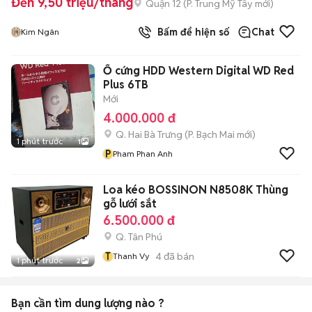
Đến 9,50 triệu/tháng
Quận 12
(
P. Trung Mỹ Tây
mới)
Bấm để hiện số
Chat
Kim Ngân
Ổ cứng HDD Western Digital WD Red
Plus 6TB
Mới
4.000.000 đ
Q. Hai Bà Trưng
(
P. Bạch Mai
mới)
1 phút trước
1
P
Pham Phan Anh
Loa kéo BOSSINON N8508K Thùng
gỗ lưới sắt
6.500.000 đ
Q. Tân Phú
T
4
đã bán
Thanh Vy
1 phút trước
2
Bạn cần tìm
dung lượng
nào ?