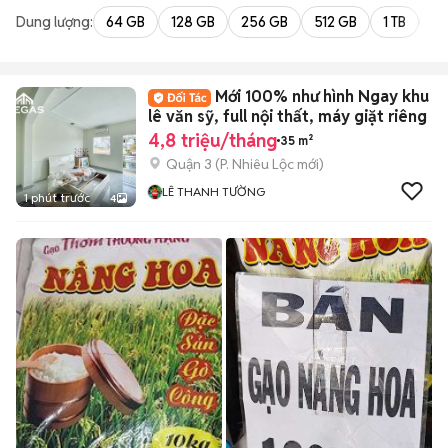
Dung lượng:
64 GB
128 GB
256 GB
512 GB
1 TB
2 
Mới 100% như hình Ngay khu
lê văn sỹ, full nội thất, máy giặt riêng
4,8 triệu/tháng
35 m²
Quận 3
(
P. Nhiêu Lộc
mới)
LÊ THANH TƯỜNG
1 phút trước
4