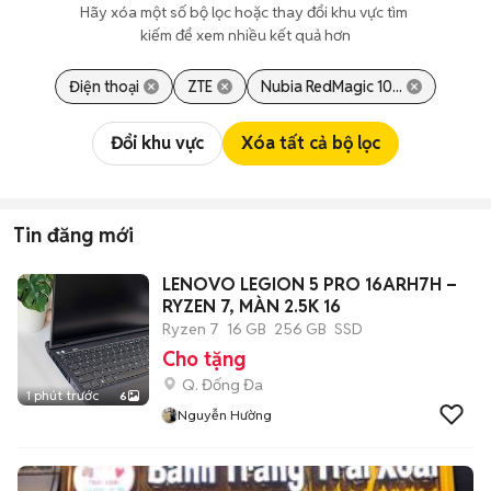
Hãy xóa một số bộ lọc hoặc thay đổi khu vực tìm 
kiếm để xem nhiều kết quả hơn
Điện thoại
ZTE
Nubia RedMagic 10...
Đổi khu vực
Xóa tất cả bộ lọc
Tin đăng mới
LENOVO LEGION 5 PRO 16ARH7H –
RYZEN 7, MÀN 2.5K 16
Ryzen 7
16 GB
256 GB
SSD
Cho tặng
Q. Đống Đa
1 phút trước
6
Nguyễn Hường