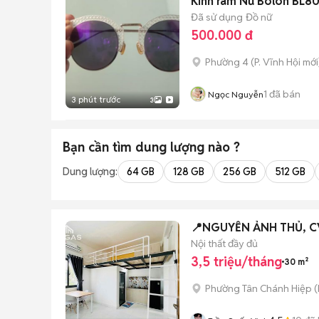
Kính râm Nữ Bolon BL8
Đã sử dụng
Đồ nữ
500.000 đ
Phường 4
(
P. Vĩnh Hội
mới
1
đã bán
Ngọc Nguyễn
3 phút trước
3
Bạn cần tìm
dung lượng
nào ?
Dung lượng:
64 GB
128 GB
256 GB
512 GB
📍NGUYỄN ẢNH THỦ, CVP
Nội thất đầy đủ
3,5 triệu/tháng
30 m²
Phường Tân Chánh Hiệp
(