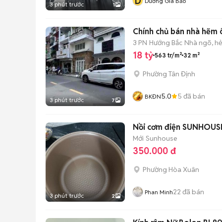
D
Dương Gia Bảo
3 phút trước
1
Chính chủ bán nhà hẽm 
3 PN
Hướng Bắc
Nhà ngõ, h
18 tỷ
563 tr/m²
32 m²
Phường Tân Định
5.0
5
đã bán
BKĐN
3 phút trước
7
Nồi cơm điện SUNHOUSE
Mới
Sunhouse
350.000 đ
Phường Hòa Xuân
22
đã bán
Phan Minh
3 phút trước
2