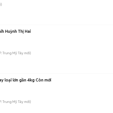
i)
ih Huỳnh Thị Hai
P. Trung Mỹ Tây
mới)
y loại lớn gần 4kg Còn mới
P. Trung Mỹ Tây
mới)