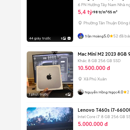
6 PN
Hướng Tây Nam
Nhà n
5,4 tỷ
98 tr/m²
55 m²
Phường Tân Thuận Đông
5.0
52
đã bá
Trần Hoàng
44 giây trước
5
Mac Mini M2 2023 8GB 9
Khác
8 GB
256 GB
SSD
10.500.000 đ
Xã Phú Xuân
4.0
2
Nguyễn Hồng Ngọc
1 phút trước
6
Lenovo T460s i7-6600
Intel Core i7
8 GB
256 GB
S
5.000.000 đ