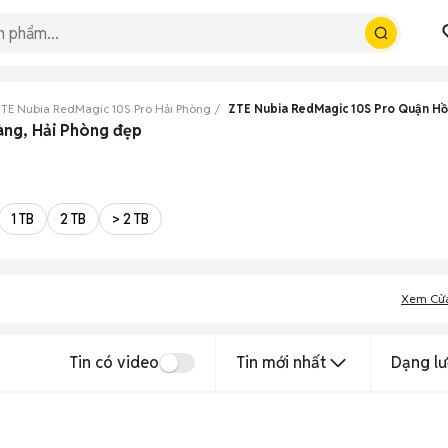
TE Nubia RedMagic 10S Pro Hải Phòng
ZTE Nubia RedMagic 10S Pro Quận H
àng, Hải Phòng đẹp
1 TB
2 TB
> 2 TB
Xem Cử
Tin có video
Tin mới nhất
Dạng lư