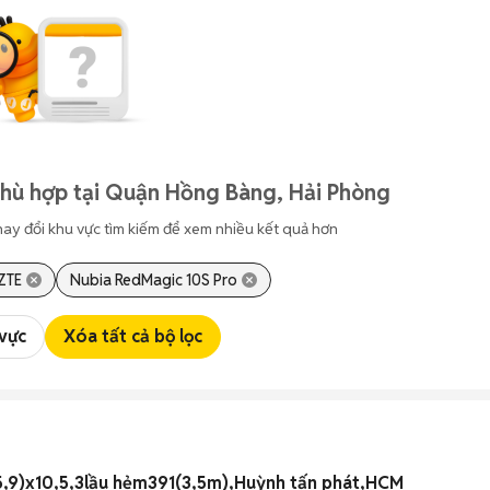
phù hợp tại Quận Hồng Bàng, Hải Phòng
hay đổi khu vực tìm kiếm để xem nhiều kết quả hơn
ZTE
Nubia RedMagic 10S Pro
 vực
Xóa tất cả bộ lọc
 5,9)x10,5,3lầu hẻm391(3,5m),Huỳnh tấn phát,HCM