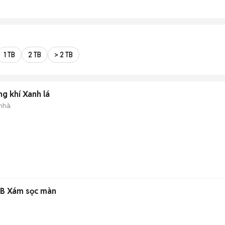
1 TB
2 TB
> 2 TB
g khí Xanh lá
 nhà
n
GB Xám sọc màn