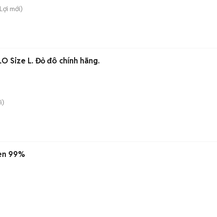
Lợi
mới)
O Size L. Đỏ đô chính hãng.
i)
Đen 99%