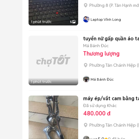
Phường 8
(
P. Tân Hạnh
mớ
Laptop Vĩnh Long
1 phút trước
5
tuyển nữ gấp quần áo ta
Má Bánh Đúc
Thương lượng
Phường Tân Chánh Hiệp
(
Má Bánh Đúc
1 phút trước
máy ép/vắt cam bằng ta
Đã sử dụng
Khác
480.000 đ
Phường Tân Chánh Hiệp
(
5.0
9
đã bán