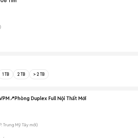
006 Tím
)
1 TB
2 TB
> 2 TB
M📍Phòng Duplex Full Nội Thất Mới
P. Trung Mỹ Tây
mới)