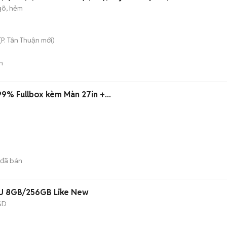
gõ, hẻm
(
P. Tân Thuận
mới)
n
9% Fullbox kèm Màn 27in +...
đã bán
U 8GB/256GB Like New
SD