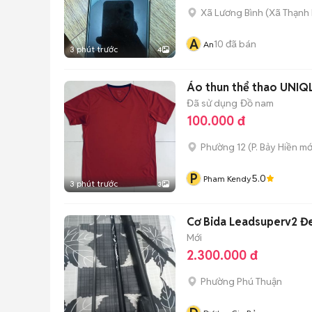
Xã Lương Bình
(
Xã Thạnh 
A
10
đã bán
An
3 phút trước
4
Áo thun thể thao UNIQL
Đã sử dụng
Đồ nam
100.000 đ
Phường 12
(
P. Bảy Hiền
mớ
P
5.0
Pham Kendy
3 phút trước
3
Cơ Bida Leadsuperv2 
Mới
2.300.000 đ
Phường Phú Thuận