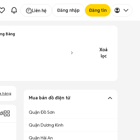
Đăng nhập
Đăng tin
Liên hệ
ồng Bàng
Xoá
lọc
a hàng
Mua bán đồ điện tử
Quận Đồ Sơn
ới
Quận Dương Kinh
Quận Hải An