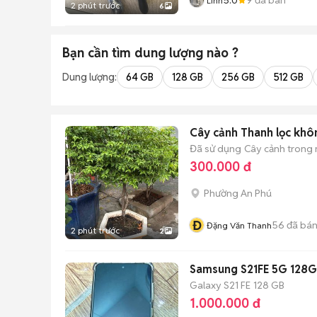
Linh
2 phút trước
6
Bạn cần tìm
dung lượng
nào ?
Dung lượng:
64 GB
128 GB
256 GB
512 GB
Cây cảnh Thanh lọc khôn
Đã sử dụng
Cây cảnh trong
300.000 đ
Phường An Phú
Đ
56
đã bá
Đặng Văn Thanh
2 phút trước
2
Samsung S21FE 5G 128
Galaxy S21 FE
128 GB
1.000.000 đ