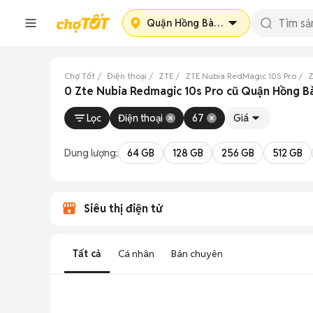
Quận Hồng Bàng
Chợ Tốt
Điện thoại
ZTE
ZTE Nubia RedMagic 10S Pro
Z
0 Zte Nubia Redmagic 10s Pro cũ Quận Hồng B
Lọc
Điện thoại
67
Giá
Dung lượng:
64 GB
128 GB
256 GB
512 GB
Siêu thị điện tử
Tất cả
Cá nhân
Bán chuyên