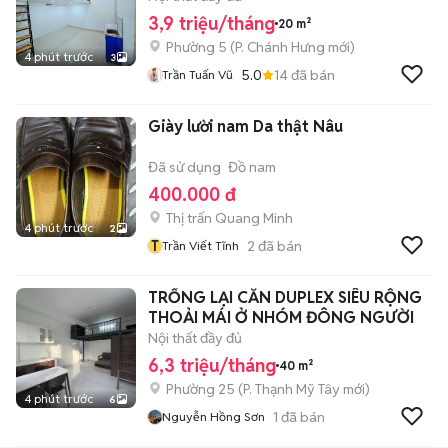
3,9 triệu/tháng
20 m²
Phường 5
(
P. Chánh Hưng
mới)
4 phút trước
3
5.0
14
đã bán
Trần Tuấn Vũ
Giày lười nam Da thật Nâu
Đã sử dụng
Đồ nam
400.000 đ
Thị trấn Quang Minh
4 phút trước
2
T
2
đã bán
Trần Viết Tĩnh
TRỐNG LẠI CĂN DUPLEX SIÊU RỘNG
THOẢI MÁI Ở NHÓM ĐÔNG NGƯỜI
Nội thất đầy đủ
6,3 triệu/tháng
40 m²
Phường 25
(
P. Thạnh Mỹ Tây
mới)
4 phút trước
6
1
đã bán
Nguyễn Hồng Sơn