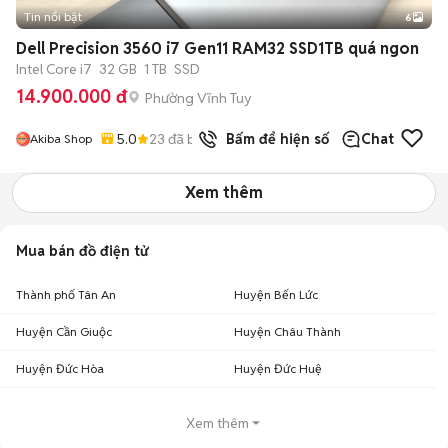
Tin nổi bật
6
+
2
Dell Precision 3560 i7 Gen11 RAM32 SSD1TB quá ngon
Intel Core i7
32 GB
1 TB
SSD
14.900.000 đ
Phường Vĩnh Tuy
5.0
23
đã bán
Bấm để hiện số
Chat
Akiba Shop
Xem thêm
Mua bán đồ điện tử
Thành phố Tân An
Huyện Bến Lức
Huyện Cần Giuộc
Huyện Châu Thành
Huyện Đức Hòa
Huyện Đức Huệ
Xem thêm