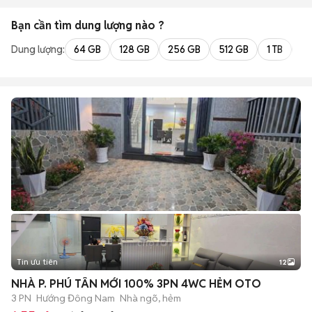
Bạn cần tìm
dung lượng
nào ?
Dung lượng:
64 GB
128 GB
256 GB
512 GB
1 TB
2 
Tin ưu tiên
12
+
2
NHÀ P. PHÚ TÂN MỚI 100% 3PN 4WC HẺM OTO
3 PN
Hướng Đông Nam
Nhà ngõ, hẻm