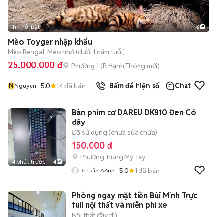
Tin nổi bật
6
+
2
Mèo Toyger nhập khẩu
Mèo Bengal
Mèo nhỏ (dưới 1 năm tuổi)
25.000.000 đ
Phường 1
(
P. Hạnh Thông
mới)
N
5.0
14
đã bán
Bấm để hiện số
Chat
Nguyen
Bàn phím cơ DAREU DK810 Đen Có
dây
Đã sử dụng (chưa sửa chữa)
150.000 đ
Phường Trung Mỹ Tây
4 phút trước
4
5.0
1
đã bán
Lê Tuấn AAnh
Phòng ngay mặt tiền Bùi Minh Trực
full nội thất và miễn phí xe
Nội thất đầy đủ