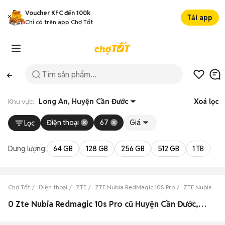
Voucher KFC đến 100k
Tải app
Chỉ có trên app Chợ Tốt
Khu vực:
Long An, Huyện Cần Đước
Xoá lọc
Điện thoại
67
Giá
Lọc
Dung lượng:
64 GB
128 GB
256 GB
512 GB
1 TB
2 
Chợ Tốt
Điện thoại
ZTE
ZTE Nubia RedMagic 10S Pro
ZTE Nubia Red
0 Zte Nubia Redmagic 10s Pro cũ Huyện Cần Đước, Long An đẹp