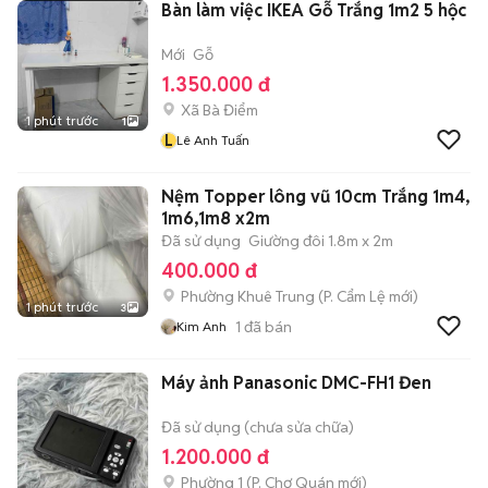
Bàn làm việc IKEA Gỗ Trắng 1m2 5 hộc
Mới
Gỗ
1.350.000 đ
Xã Bà Điểm
1 phút trước
1
L
Lê Anh Tuấn
Nệm Topper lông vũ 10cm Trắng 1m4,
1m6,1m8 x2m
Đã sử dụng
Giường đôi 1.8m x 2m
400.000 đ
Phường Khuê Trung
(
P. Cẩm Lệ
mới)
1 phút trước
3
1
đã bán
Kim Anh
Máy ảnh Panasonic DMC-FH1 Đen
Đã sử dụng (chưa sửa chữa)
1.200.000 đ
Phường 1
(
P. Chợ Quán
mới)