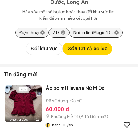
Đước, Long An
Hãy xóa một số bộ lọc hoặc thay đổi khu vực tìm 
kiếm để xem nhiều kết quả hơn
Điện thoại
ZTE
Nubia RedMagic 10...
Đổi khu vực
Xóa tất cả bộ lọc
Tin đăng mới
Áo sơ mi Havana Nữ M Đỏ
Đã sử dụng
Đồ nữ
60.000 đ
Phường Mễ Trì
(
P. Từ Liêm
mới)
1 phút trước
1
T
Thanh Huyền