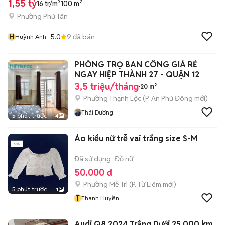
1,55 tỷ
16 tr/m²
100 m²
Phường Phú Tân
H
5.0
9
đã bán
Huỳnh Anh
PHÒNG TRỌ BAN CÔNG GIÁ RẺ
NGAY HIỆP THÀNH 27 - QUẬN 12
3,5 triệu/tháng
20 m²
Phường Thạnh Lộc
(
P. An Phú Đông
mới)
Thái Dương
5 phút trước
4
Áo kiểu nữ trễ vai trắng size S-M
Đã sử dụng
Đồ nữ
50.000 đ
Phường Mễ Trì
(
P. Từ Liêm
mới)
5 phút trước
1
T
Thanh Huyền
Audi Q8 2024 Trắng Dưới 25.000 km