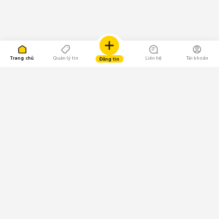
Trang chủ
Quản lý tin
Liên hệ
Tài khoản
Đăng tin
109.000 Bình chọn
Tải ứng dụng Chợ Tốt
Về Chợ Tốt
Quy chế sàn
Chính sách bảo mật
Giải quyết tranh chấp
CÔNG TY TNHH CHỢ TỐT - Người đại diện theo pháp luật:
Nguyễn Trọng Tấn; GPDKKD: 0312120782 do Sở KH & ĐT TP.HCM cấp ngày