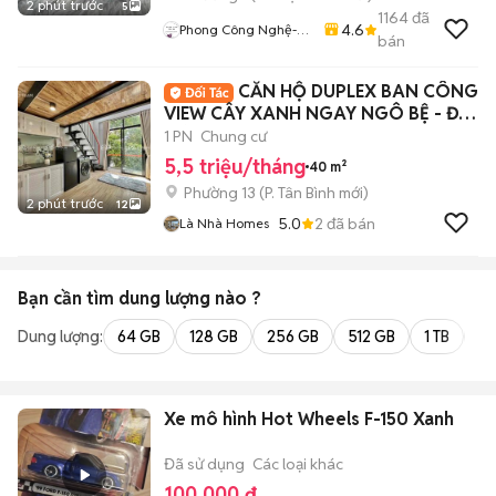
2 phút trước
5
1164
đã
4.6
Phong Công Nghệ-
bán
TienTranMobile
CĂN HỘ DUPLEX BAN CÔNG
VIEW CÂY XANH NGAY NGÔ BỆ - ĐỐI
DIỆN ETOWN
1 PN
Chung cư
5,5 triệu/tháng
40 m²
Phường 13
(
P. Tân Bình
mới)
2 phút trước
12
5.0
2
đã bán
Là Nhà Homes
Bạn cần tìm
dung lượng
nào ?
Dung lượng:
64 GB
128 GB
256 GB
512 GB
1 TB
2 
Xe mô hình Hot Wheels F-150 Xanh
Đã sử dụng
Các loại khác
100.000 đ