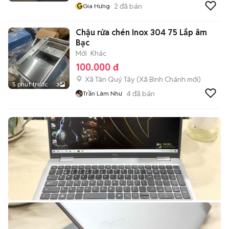
G
2
đã bán
Gia Hưng
Chậu rửa chén Inox 304 75 Lắp âm
Bạc
Mới
Khác
100.000 đ
Xã Tân Quý Tây
(
Xã Bình Chánh
mới)
5 phút trước
3
4
đã bán
Trần Lâm Như