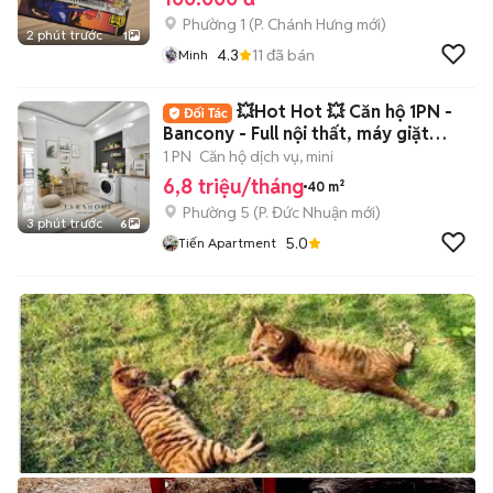
Phường 1
(
P. Chánh Hưng
mới)
2 phút trước
1
4.3
11
đã bán
Minh
💥Hot Hot 💥 Căn hộ 1PN -
Bancony - Full nội thất, máy giặt
riêng đây
1 PN
Căn hộ dịch vụ, mini
6,8 triệu/tháng
40 m²
Phường 5
(
P. Đức Nhuận
mới)
3 phút trước
6
5.0
Tiến Apartment