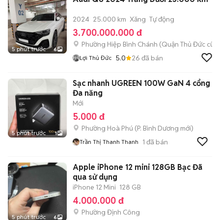
2024
25.000 km
Xăng
Tự động
3.700.000.000 đ
Phường Hiệp Bình Chánh (Quận Thủ Đức cũ)
5 phút trước
6
5.0
26
đã bán
Lợi Thủ Đức
Sạc nhanh UGREEN 100W GaN 4 cổng
Đa năng
Mới
5.000 đ
Phường Hoà Phú
(
P. Bình Dương
mới)
5 phút trước
1
1
đã bán
Trần Thị Thanh Thanh
Apple iPhone 12 mini 128GB Bạc Đã
qua sử dụng
iPhone 12 Mini
128 GB
4.000.000 đ
Phường Định Công
5 phút trước
6