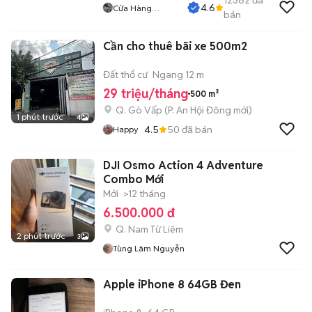
12382
đã
4.6
Cửa Hàng
bán
Tuanduy
Cần cho thuê bãi xe 500m2
Đất thổ cư
Ngang 12 m
29 triệu/tháng
500 m²
Q. Gò Vấp
(
P. An Hội Đông
mới)
1 phút trước
4
4.5
50
đã bán
Happy
DJI Osmo Action 4 Adventure
Combo Mới
Mới
>12 tháng
6.500.000 đ
Q. Nam Từ Liêm
2 phút trước
3
Tùng Lâm Nguyễn
Apple iPhone 8 64GB Đen