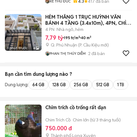
4.3
417
đã bán
XE THỦ ĐỨC
HẺM THẲNG 1 TRỤC HUỲNH VĂN
BÁNH 4 TẦNG (3.4x10m), 4PN, CHỈ
NHỈNH 7 TỶ
4 PN
Nhà ngõ, hẻm
7,79 tỷ
195 tr/m²
40 m²
Q. Phú Nhuận
(
P. Cầu Kiệu
mới)
1 phút trước
6
2
đã bán
PHAN THỊ THÚY DIỄM
Bạn cần tìm
dung lượng
nào ?
Dung lượng:
64 GB
128 GB
256 GB
512 GB
1 TB
2 
Chim trích cồ trống rất dạn
Chim Trích Cồ
Chim lớn (từ 3 tháng tuổi)
750.000 đ
Thành phố Long Xuyên