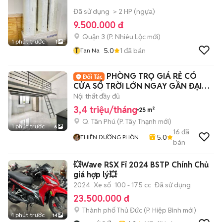
Đã sử dụng
> 2 HP (ngựa)
9.500.000 đ
Quận 3
(
P. Nhiêu Lộc
mới)
1 phút trước
1
T
5.0
1
đã bán
Tan Na
PHÒNG TRỌ GIÁ RẺ CÓ
CỬA SỔ TRỜI LỚN NGAY GẦN ĐẠI
HỌC CÔNG THƯƠNG
Nội thất đầy đủ
3,4 triệu/tháng
25 m²
Q. Tân Phú
(
P. Tây Thạnh
mới)
1 phút trước
6
16
đã
5.0
THIÊN ĐƯỜNG PHÒNG
bán
TRỌ - ALO HOME
💥Wave RSX Fi 2024 BSTP Chính Chủ
giá hợp lý💥
2024
Xe số
100 - 175 cc
Đã sử dụng
23.500.000 đ
Thành phố Thủ Đức
(
P. Hiệp Bình
mới)
1 phút trước
14