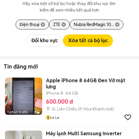
Hãy xóa một số bộ lọc hoặc thay đổi khu vực tìm 
kiếm để xem nhiều kết quả hơn
Điện thoại
ZTE
Nubia RedMagic 10...
Đổi khu vực
Xóa tất cả bộ lọc
Tin đăng mới
Apple iPhone 8 64GB Đen Vỡ mặt
lưng
iPhone 8
64 GB
600.000 đ
Q. Liên Chiểu
(
P. Hòa Khánh
mới)
1 phút trước
2
l
Le Le
Máy lạnh Multi Samsung Inverter