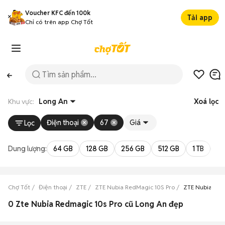
Voucher KFC đến 100k
Tải app
Chỉ có trên app Chợ Tốt
Khu vực:
Long An
Xoá lọc
Điện thoại
67
Giá
Lọc
Dung lượng:
64 GB
128 GB
256 GB
512 GB
1 TB
2 
Chợ Tốt
Điện thoại
ZTE
ZTE Nubia RedMagic 10S Pro
ZTE Nubia Red
0 Zte Nubia Redmagic 10s Pro cũ Long An đẹp