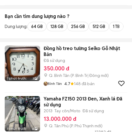
Bạn cần tìm
dung lượng
nào ?
Dung lượng:
64 GB
128 GB
256 GB
512 GB
1 TB
2 
Đồng hồ treo tường Seiko Gỗ Nhật
Bản
Đã sử dụng
350.000 đ
Q. Bình Tân
(
P. Bình Trị Đông
mới)
1 phút trước
3
4.7
148
đã bán
Bình Tân
Yamaha FZ150 2013 Đen, Xanh lá Đã
sử dụng
2013
Tay côn/Moto
Đã sử dụng
13.000.000 đ
Q. Tân Phú
(
P. Phú Thạnh
mới)
1 phút trước
6