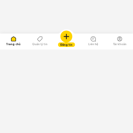
Trang chủ
Quản lý tin
Liên hệ
Tài khoản
Đăng tin
109.000 Bình chọn
Tải ứng dụng Chợ Tốt
Về Chợ Tốt
Quy chế sàn
Chính sách bảo mật
Giải quyết tranh chấp
CÔNG TY TNHH CHỢ TỐT - Người đại diện theo pháp luật: