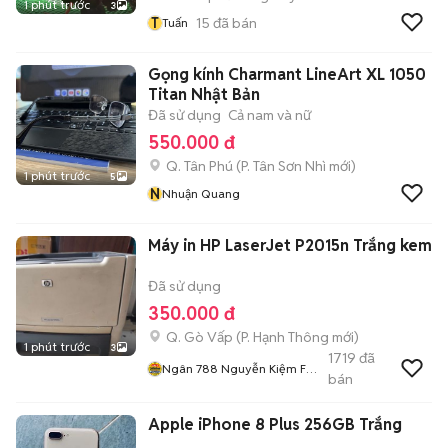
1 phút trước
3
T
15
đã bán
Tuấn
Gọng kính Charmant LineArt XL 1050
Titan Nhật Bản
Đã sử dụng
Cả nam và nữ
550.000 đ
Q. Tân Phú
(
P. Tân Sơn Nhì
mới)
1 phút trước
5
N
Nhuận Quang
Máy in HP LaserJet P2015n Trắng kem
Đã sử dụng
350.000 đ
Q. Gò Vấp
(
P. Hạnh Thông
mới)
1 phút trước
3
1719
đã
Ngân 788 Nguyễn Kiệm F3
bán
Gv
Apple iPhone 8 Plus 256GB Trắng