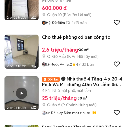
iPhone 8
64 GB
600.000 đ
Quận 10
(
P. Vườn Lài
mới)
2 phút trước
2
1
đã bán
Hội Đồ Điện Tử
Cho thuê phòng có ban công to
2,6 triệu/tháng
30 m²
Q. Gò Vấp
(
P. An Hội Tây
mới)
5.0
47
đã bán
Lê Ngọc Vy
2 phút trước
3
🟢 Nhà thuê 4 Tầng-4 x 20-4
Pn,5 Wc MT đường 40m Võ Liêm Sơn
P4Q8
4 PN
Nhà mặt phố, mặt tiền
25 triệu/tháng
80 m²
Quận 8
(
P. Chánh Hưng
mới)
2 phút trước
6
Mr Đài Cty Điền Phát House