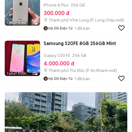
iPhone 8 Plus
256 GB
300.000 đ
Thành phố Vĩnh Long
(
P. Long Châu
mới)
1 phút trước
1
1
đã bán
Hội Đồ Điện Tử
Samsung S20FE 8GB 256GB Mint
Galaxy S20 FE
256 GB
4.000.000 đ
Thành phố Thủ Đức
(
P. An Khánh
mới)
1 phút trước
2
1
đã bán
Hội Đồ Điện Tử