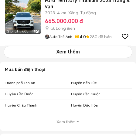
Ford Territory Titanium 2023 Trắng 4
vạn
2023
4 km
Xăng
Tự động
665.000.000 đ
Q. Long Biên
2 phút trước
15
4.0
280
đã bán
Auto Thế Anh
Xem thêm
Mua bán điện thoại
Thành phố Tân An
Huyện Bến Lức
Huyện Cần Đước
Huyện Cần Giuộc
Huyện Châu Thành
Huyện Đức Hòa
Xem thêm