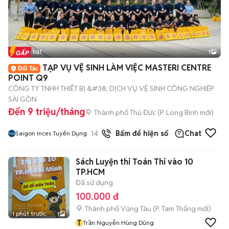
Tin nổi bật
1
TẠP VỤ VỆ SINH LÀM VIỆC MASTERI CENTRE
POINT Q9
CÔNG TY TNHH THIẾT BỊ &#38; DỊCH VỤ VỆ SINH CÔNG NGHIÊP
SÀI GÒN
Đến 9 triệu/tháng
Thành phố Thủ Đức
(
P. Long Bình
mới)
14
đã bán
Bấm để hiện số
Chat
Saigon Inces Tuyển Dụng
Sách Luyện thi Toán Thi vào 10
TP.HCM
Đã sử dụng
100.000 đ
Thành phố Vũng Tàu
(
P. Tam Thắng
mới)
1 phút trước
1
T
Trần Nguyễn Hùng Dũng