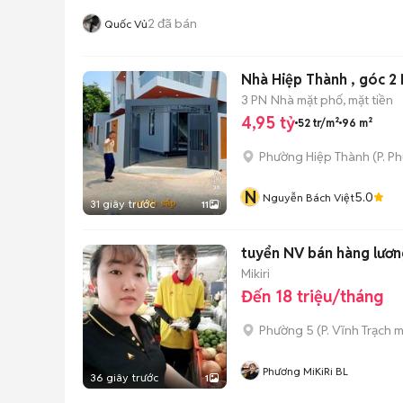
2
đã bán
Quốc Vủ
Nhà Hiệp Thành , góc 2
3 PN
Nhà mặt phố, mặt tiền
4,95 tỷ
52 tr/m²
96 m²
Phường Hiệp Thành
(
P. Ph
N
5.0
Nguyễn Bách Việt
31 giây trước
11
tuyển NV bán hàng lươn
Mikiri
Đến 18 triệu/tháng
Phường 5
(
P. Vĩnh Trạch
m
Phương MiKiRi BL
36 giây trước
1