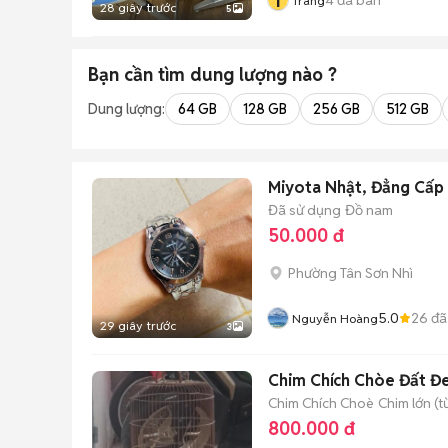
T
Tráng
28 giây trước
5
Bạn cần tìm
dung lượng
nào ?
Dung lượng:
64 GB
128 GB
256 GB
512 GB
Miyota Nhật, Đẳng Cấp
Đã sử dụng
Đồ nam
50.000 đ
Phường Tân Sơn Nhì
5.0
26
đã
Nguyễn Hoàng
29 giây trước
3
Chim Chích Chòe Đất Đe
Chim Chích Choè
Chim lớn (t
800.000 đ