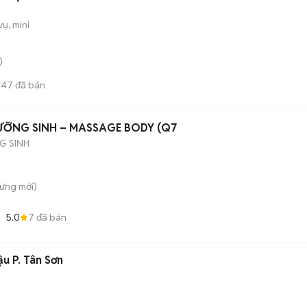
vụ, mini
)
47
đã bán
ƯỠNG SINH – MASSAGE BODY (Q7
G SINH
Hưng
mới)
5.0
7
đã bán
u P. Tân Sơn