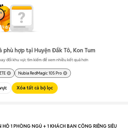
ả phù hợp tại Huyện Đắk Tô, Kon Tum
hay đổi khu vực tìm kiếm để xem nhiều kết quả hơn
ZTE
Nubia RedMagic 10S Pro
 vực
Xóa tất cả bộ lọc
 HỘ 1 PHÒNG NGỦ + 1 KHÁCH BAN CÔNG RIÊNG SIÊU