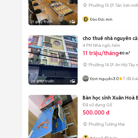
Phường 15
(
P. Tân Sơn
mới
Đ
Đào Đức Anh
21 giây trước
5
cho thuê nhà nguyên că
4 PN
Nhà ngõ, hẻm
11 triệu/tháng
80 m²
Phường 14
(
P. An Hội Tây
m
3.0
7
đã bá
Định Nguyễn
26 giây trước
3
Bàn học sinh Xuân Hoà 
Đã sử dụng
Gỗ
500.000 đ
Phường Tương Mai
4
đã bán