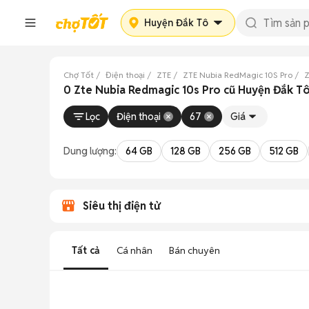
Huyện Đắk Tô
Chợ Tốt
Điện thoại
ZTE
ZTE Nubia RedMagic 10S Pro
Z
0 Zte Nubia Redmagic 10s Pro cũ Huyện Đắk T
Lọc
Điện thoại
67
Giá
Dung lượng:
64 GB
128 GB
256 GB
512 GB
Siêu thị điện tử
Tất cả
Cá nhân
Bán chuyên