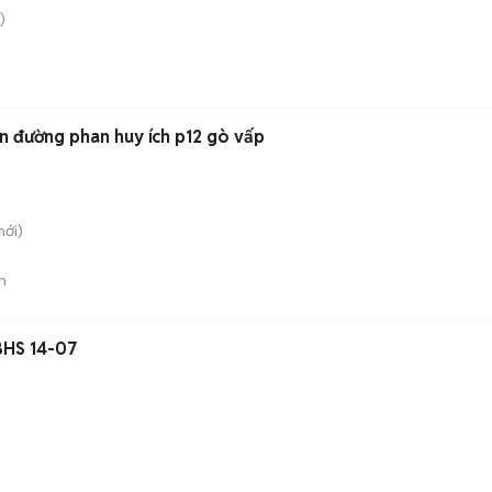
)
n đường phan huy ích p12 gò vấp
ới)
n
BHS 14-07