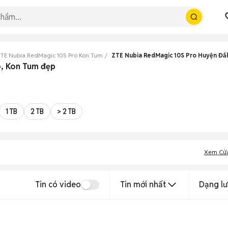
TE Nubia RedMagic 10S Pro Kon Tum
ZTE Nubia RedMagic 10S Pro Huyện Đắ
ô, Kon Tum đẹp
1 TB
2 TB
> 2 TB
Xem Cử
Tin có video
Tin mới nhất
Dạng lư