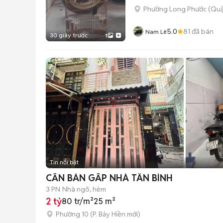
Phường Long Phước (Quậ
5.0
81
đã bán
Nam Lê
30 giây trước
1
Tin nổi bật
CẦN BÁN GẤP NHÀ TÂN BÌNH
3 PN
Nhà ngõ, hẻm
2 tỷ
80 tr/m²
25 m²
Phường 10
(
P. Bảy Hiền
mới)