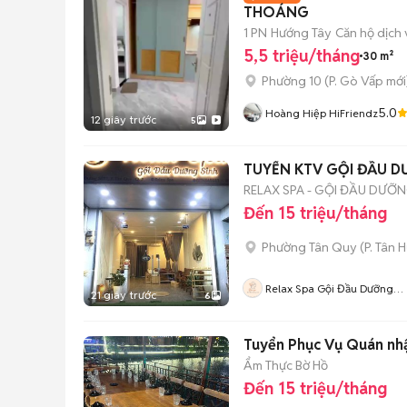
THOÁNG
1 PN
Hướng Tây
Căn hộ dịch 
5,5 triệu/tháng
30 m²
Phường 10
(
P. Gò Vấp
mới
5.0
Hoàng Hiệp HiFriendz
12 giây trước
5
TUYỂN KTV GỘI ĐẦU D
RELAX SPA - GỘI ĐẦU DƯỠN
Đến 15 triệu/tháng
Phường Tân Quy
(
P. Tân 
Relax Spa Gội Đầu Dưỡng
21 giây trước
6
Sinh
Tuyển Phục Vụ Quán nhậ
Ẩm Thực Bờ Hồ
Đến 15 triệu/tháng