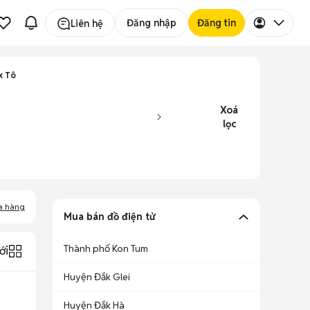
Đăng nhập
Đăng tin
Liên hệ
k Tô
Xoá
lọc
a hàng
Mua bán đồ điện tử
Thành phố Kon Tum
ới
Huyện Đắk Glei
Huyện Đắk Hà