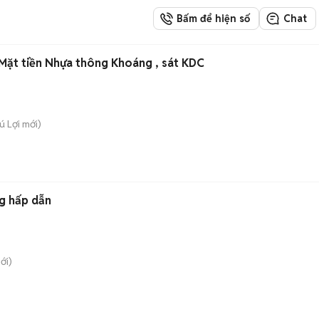
Bấm để hiện số
Chat
 Mặt tiền Nhựa thông Khoáng , sát KDC
ú Lợi
mới)
g hấp dẫn
ới)