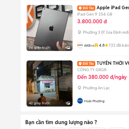
Apple iPad Ge
iPad Gen 9
256 GB
3.800.000 đ
Phường 3
(
P. Gia Định
mới
4.8
722
đã bán
AKBro
36 giây trước
4
TUYỂN THỜI V
CÔNG TY GRGR
Đến 380.000 đ/ngày
Phường An Lạc
Hoài Phương
42 giây trước
1
Bạn cần tìm
dung lượng
nào ?