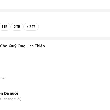
1 TB
2 TB
> 2 TB
 Cho Quý Ông Lịch Thiệp
 bán
n Đã nuôi
ừ 3 tháng tuổi)