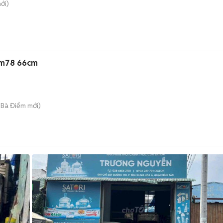
ới)
 1m78 66cm
 Bà Điểm
mới)