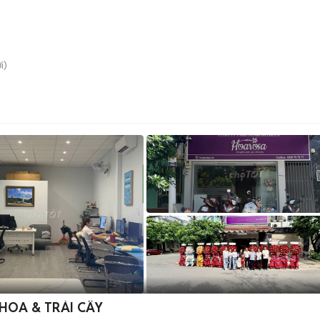
i)
HOA & TRÁI CÂY