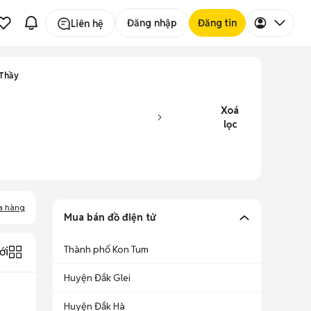
Đăng nhập
Đăng tin
Liên hệ
 Thầy
Xoá
lọc
a hàng
Mua bán đồ điện tử
Thành phố Kon Tum
ới
Huyện Đắk Glei
Huyện Đắk Hà