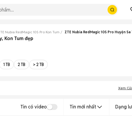
TE Nubia RedMagic 10S Pro Kon Tum
ZTE Nubia RedMagic 10S Pro Huyện Sa
y, Kon Tum đẹp
1 TB
2 TB
> 2 TB
Xem Cử
Tin có video
Tin mới nhất
Dạng lư