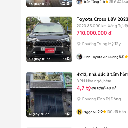
4.6
389
đã bá
Trần Tùng
36 giây trước
4
Toyota Cross 1.8V 2023
2023
35.000 km
Xăng
Tự đ
710.000.000 đ
Phường Trung Mỹ Tây
5.0
Sinh Toyota An Sương
40 giây trước
14
4x12, nhà đúc 3 tấm hẻ
3 PN
Nhà ngõ, hẻm
4,7 tỷ
98 tr/m²
48 m²
Phường Bình Trị Đông
N
2.9
130
đã bán
Ngọc Nữ
41 giây trước
3