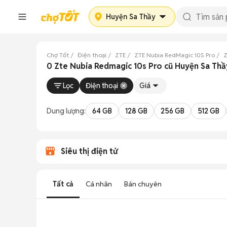
Huyện Sa Thầy
Chợ Tốt
Điện thoại
ZTE
ZTE Nubia RedMagic 10S Pro
Z
0 Zte Nubia Redmagic 10s Pro cũ Huyện Sa Thầ
Lọc
Điện thoại
Giá
Dung lượng:
64 GB
128 GB
256 GB
512 GB
Siêu thị điện tử
Tất cả
Cá nhân
Bán chuyên