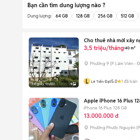
Bạn cần tìm
dung lượng
nào ?
Dung lượng:
64 GB
128 GB
256 GB
512 GB
Cho thuê nhà mới xây n
3,5 triệu/tháng
40 m²
Phường 9
(
P. Lâm Viên - Đ
L
5.0
1
đã bán
Lê Tiến Đạt
34 giây trước
9
Apple iPhone 16 Plus 1
iPhone 16 Plus
128 GB
13.000.000 đ
Phường Phước Nguyên
(
P