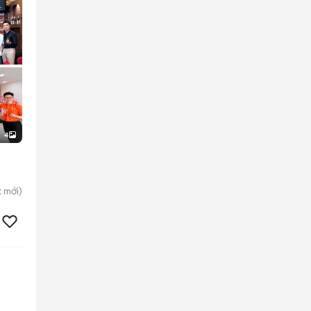
4
t
mới)