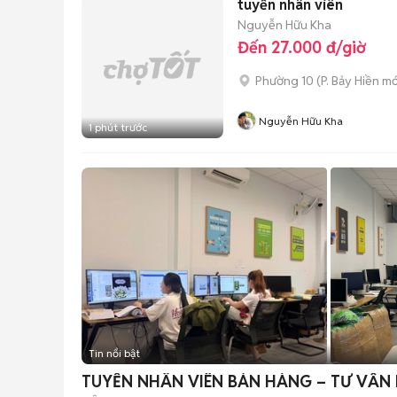
tuyển nhân viên
Nguyễn Hữu Kha
Đến 27.000 đ/giờ
Phường 10
(
P. Bảy Hiền
mớ
Nguyễn Hữu Kha
1 phút trước
Tin nổi bật
TUYỂN NHÂN VIÊN BÁN HÀNG – TƯ VẤN 