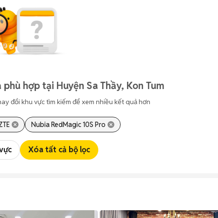
 phù hợp tại Huyện Sa Thầy, Kon Tum
hay đổi khu vực tìm kiếm để xem nhiều kết quả hơn
ZTE
Nubia RedMagic 10S Pro
 vực
Xóa tất cả bộ lọc