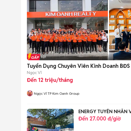
Tin nổi bật
Tuyển Dụng Chuyên Viên Kinh Doanh BĐS t
Ngọc Vĩ
Đến 12 triệu/tháng
Ngọc Vĩ TP Kim Oanh Group
ENERGY TUYỂN NHÂN V
Đến 27.000 đ/giờ