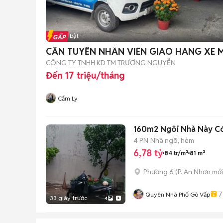
Tin nổi bật
CẦN TUYỂN NHÂN VIÊN GIAO HÀNG XE 
CÔNG TY TNHH KD TM TRƯƠNG NGUYỄN
Đến 17 triệu/tháng
Cẩm Ly
160m2 Ngôi Nhà Này Có
4 PN
Nhà ngõ, hẻm
6,78 tỷ
84 tr/m²
81 m²
Phường 6
(
P. An Nhơn
mới
7
Quyên Nhà Phố Gò Vấp
33 giây trước
4