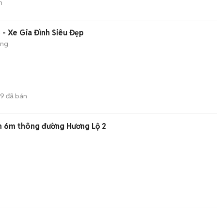
n
 - Xe Gia Đình Siêu Đẹp
ộng
9
đã bán
m 6m thông đường Hương Lộ 2