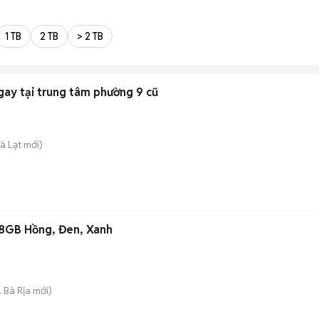
1 TB
2 TB
> 2 TB
gay tại trung tâm phường 9 cũ
à Lạt
mới)
28GB Hồng, Đen, Xanh
. Bà Rịa
mới)