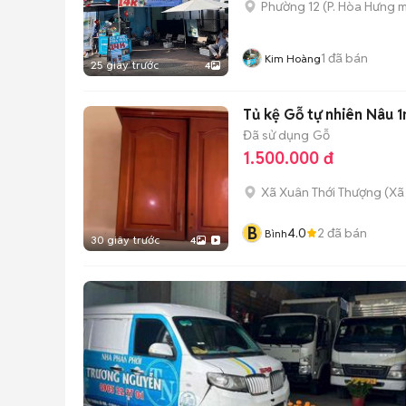
Phường 12
(
P. Hòa Hưng
m
1
đã bán
Kim Hoàng
25 giây trước
4
Tủ kệ Gỗ tự nhiên Nâu
Đã sử dụng
Gỗ
1.500.000 đ
Xã Xuân Thới Thượng
(
Xã
B
4.0
2
đã bán
Bình
30 giây trước
4