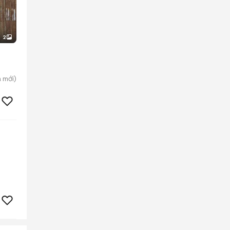
2
a
mới)