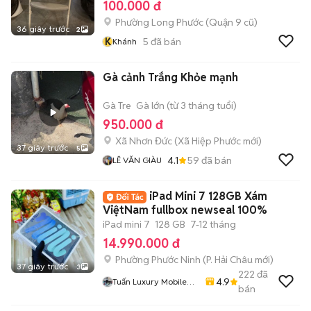
100.000 đ
Phường Long Phước (Quận 9 cũ)
36 giây trước
2
K
5
đã bán
Khánh
Gà cảnh Trắng Khỏe mạnh
Gà Tre
Gà lớn (từ 3 tháng tuổi)
950.000 đ
Xã Nhơn Đức
(
Xã Hiệp Phước
mới)
37 giây trước
5
4.1
59
đã bán
LÊ VĂN GIÀU
iPad Mini 7 128GB Xám
ViệtNam fullbox newseal 100%
iPad mini 7
128 GB
7-12 tháng
14.990.000 đ
Phường Phước Ninh
(
P. Hải Châu
mới)
37 giây trước
3
222
đã
4.9
Tuấn Luxury Mobile
bán
Đà Năngx