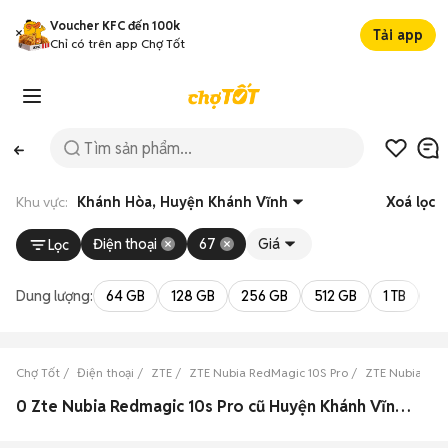
Voucher KFC đến 100k
Tải app
Chỉ có trên app Chợ Tốt
Khu vực:
Khánh Hòa, Huyện Khánh Vĩnh
Xoá lọc
Điện thoại
67
Giá
Lọc
Dung lượng:
64 GB
128 GB
256 GB
512 GB
1 TB
2 
Chợ Tốt
Điện thoại
ZTE
ZTE Nubia RedMagic 10S Pro
ZTE Nubia Red
0 Zte Nubia Redmagic 10s Pro cũ Huyện Khánh Vĩnh, Khánh Hòa đẹp