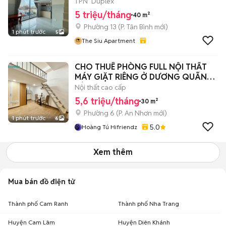
NHÀ GA T3
1 PN
Duplex
5 triệu/tháng
40 m²
Phường 13
(
P. Tân Bình
mới)
1 phút trước
5
The Siu Apartment
CHO THUÊ PHÒNG FULL NỘI THẤT
MÁY GIẶT RIÊNG Ở DƯƠNG QUÃNG
HÀM -VLU-IUH
Nội thất cao cấp
5,6 triệu/tháng
30 m²
Phường 6
(
P. An Nhơn
mới)
1 phút trước
6
5.0
Hoàng Tú Hifriendz
Xem thêm
Mua bán đồ điện tử
Thành phố Cam Ranh
Thành phố Nha Trang
Huyện Cam Lâm
Huyện Diên Khánh