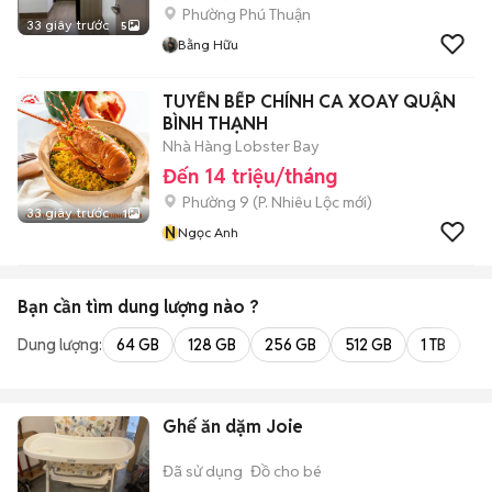
Phường Phú Thuận
33 giây trước
5
Bằng Hữu
TUYỂN BẾP CHÍNH CA XOAY QUẬN
BÌNH THẠNH
Nhà Hàng Lobster Bay
Đến 14 triệu/tháng
Phường 9
(
P. Nhiêu Lộc
mới)
33 giây trước
1
N
Ngọc Anh
Bạn cần tìm
dung lượng
nào ?
Dung lượng:
64 GB
128 GB
256 GB
512 GB
1 TB
2 
Ghế ăn dặm Joie
Đã sử dụng
Đồ cho bé