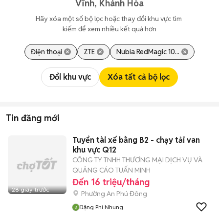
Vĩnh, Khánh Hòa
Hãy xóa một số bộ lọc hoặc thay đổi khu vực tìm 
kiếm để xem nhiều kết quả hơn
Điện thoại
ZTE
Nubia RedMagic 10...
Đổi khu vực
Xóa tất cả bộ lọc
Tin đăng mới
Tuyển tài xế bằng B2 - chạy tải van
khu vực Q12
CÔNG TY TNHH THƯƠNG MẠI DỊCH VỤ VÀ
QUẢNG CÁO TUẤN MINH
Đến 16 triệu/tháng
28 giây trước
Phường An Phú Đông
Đặng Phi Nhung