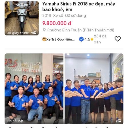
Yamaha Sirius Fi 2018 xe đẹp, máy
bao khoẻ, êm
2018
Xe số
Đã sử dụng
9.800.000 đ
Phường Bình Thuận
(
P. Tân Thuận
mới)
38 giây trước
9
834
đã
4.5
Xe Trả Góp Hiếu
bán
CT
Tin nổi bật
2