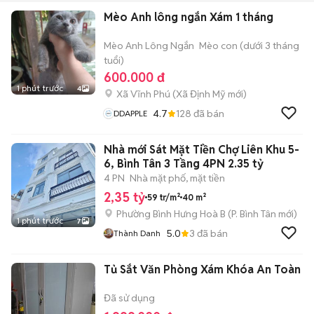
Mèo Anh lông ngắn Xám 1 tháng
Mèo Anh Lông Ngắn
Mèo con (dưới 3 tháng
tuổi)
600.000 đ
1 phút trước
4
Xã Vĩnh Phú
(
Xã Định Mỹ
mới)
4.7
128
đã bán
DDAPPLE
Nhà mới Sát Mặt Tiền Chợ Liên Khu 5-
6, Bình Tân 3 Tầng 4PN 2.35 tỷ
4 PN
Nhà mặt phố, mặt tiền
2,35 tỷ
59 tr/m²
40 m²
Phường Bình Hưng Hoà B
(
P. Bình Tân
mới)
1 phút trước
7
5.0
3
đã bán
Thành Danh
Tủ Sắt Văn Phòng Xám Khóa An Toàn
Đã sử dụng