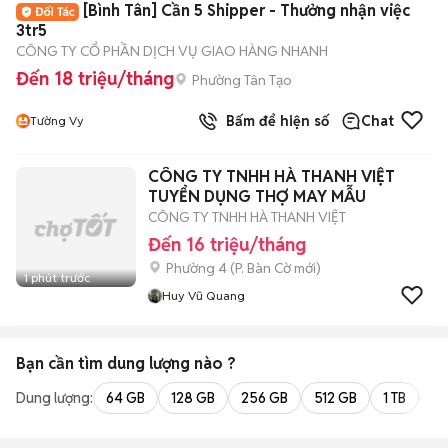
[Bình Tân] Cần 5 Shipper - Thưởng nhận việc
3tr5
CÔNG TY CỔ PHẦN DỊCH VỤ GIAO HÀNG NHANH
Đến 18 triệu/tháng
Phường Tân Tạo
Bấm để hiện số
Chat
Tường Vy
CÔNG TY TNHH HÀ THANH VIỆT
TUYỂN DỤNG THỢ MAY MẪU
CÔNG TY TNHH HÀ THANH VIỆT
Đến 16 triệu/tháng
Phường 4
(
P. Bàn Cờ
mới)
1 phút trước
Huy Vũ Quang
Bạn cần tìm
dung lượng
nào ?
Dung lượng:
64 GB
128 GB
256 GB
512 GB
1 TB
2 