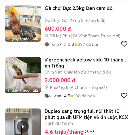
Gà chọi Đực 2.5kg Đen cam đỏ
Gà Chọi
Gà lớn (từ 3 tháng tuổi)
600.000 đ
Xã Mỹ Phú
(
Xã Vĩnh Thạnh Trung
mới)
31 giây trước
6
3.8
327
đã bán
Trọng Phú
ư greencheck yellow side 10 tháng .
xn Trống
Chim Vẹt
Chim lớn (từ 3 tháng tuổi)
2.000.000 đ
Phường 5
(
P. Chánh Hưng
mới)
31 giây trước
2
4.5
106
đã bán
N Parot
Duplex sang trọng full nội thất 10
phút qua đh UFM tiện về đh Luật,KCX
Nội thất đầy đủ
4,6 triệu/tháng
25 m²