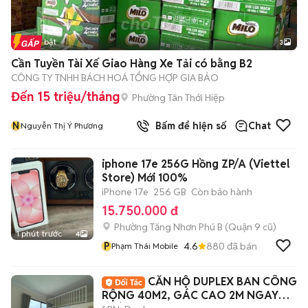
Tin nổi bật
3
Cần Tuyền Tài Xế Giao Hàng Xe Tải có bằng B2
CÔNG TY TNHH BÁCH HOÁ TỔNG HỢP GIA BẢO
Đến 15 triệu/tháng
Phường Tân Thới Hiệp
N
Bấm để hiện số
Chat
Nguyễn Thị Ý Phương
iphone 17e 256G Hồng ZP/A (Viettel
Store) Mới 100%
iPhone 17e
256 GB
Còn bảo hành
15.750.000 đ
Phường Tăng Nhơn Phú B (Quận 9 cũ)
1 phút trước
4
P
4.6
880
đã bán
Phạm Thái Mobile
CĂN HỘ DUPLEX BAN CÔNG
RỘNG 40M2, GÁC CAO 2M NGAY