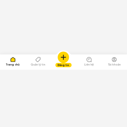
Trang chủ
Quản lý tin
Liên hệ
Tài khoản
Đăng tin
109.000 Bình chọn
Tải ứng dụng Chợ Tốt