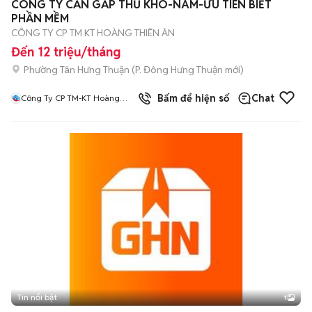
CÔNG TY CẦN GẤP THỦ KHO-NAM-ƯU TIÊN BIẾT
PHẦN MỀM
CÔNG TY CP TM KT HOÀNG THIÊN ÂN
Đến 12 triệu/tháng
Phường Tân Hưng Thuận
(
P. Đông Hưng Thuận
mới)
Bấm để hiện số
Chat
Công Ty CP TM-KT Hoàng
Thiên Ân
Tin nổi bật
1