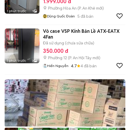
1.999.000 đ
Phường Hòa An
(
P. An Khê
mới)
1 phút trước
1
D
5
đã bán
Dũng Quốc Đoàn
Vỏ case VSP Kính Bản Lề ATX-EATX
4Fan
Đã sử dụng (chưa sửa chữa)
350.000 đ
Phường 12
(
P. An Hội Tây
mới)
1 phút trước
3
4.7
4
đã bán
Hiến Nguyễn