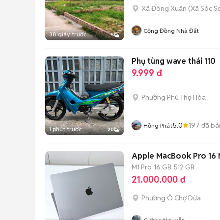
Xã Đông Xuân
(
Xã Sóc S
Cộng Đồng Nhà Đất
38 giây trước
5
Phụ tùng wave thái 110
9.999 đ
Phường Phú Thọ Hòa
5.0
197
đã bá
Hồng Phát
1 phút trước
20
Apple MacBook Pro 16 
M1 Pro
16 GB
512 GB
21.000.000 đ
Phường Ô Chợ Dừa