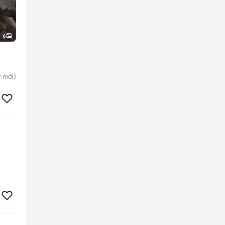
6
y
mới)