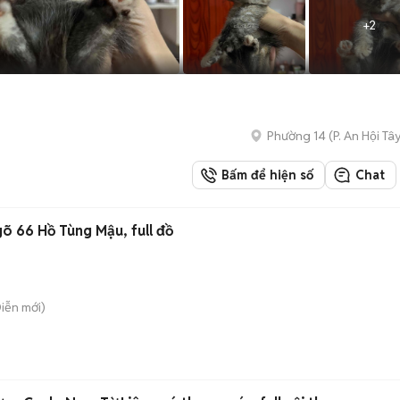
+
2
Phường 14
(
P. An Hội Tâ
Bấm để hiện số
Chat
õ 66 Hồ Tùng Mậu, full đồ
Diễn
mới)