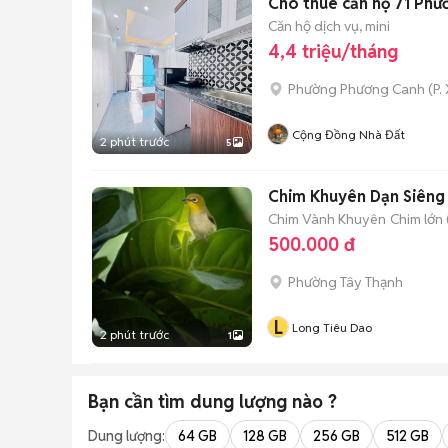
Cho thuê căn hộ 71 Phươ
Căn hộ dịch vụ, mini
4,4 triệu/tháng
Phường Phương Canh
(
P.
Cộng Đồng Nhà Đất
2 phút trước
5
Chim Khuyên Dạn Siêng 
Chim Vành Khuyên
Chim lớn 
500.000 đ
Phường Tây Thạnh
L
Long Tiêu Dao
2 phút trước
1
Bạn cần tìm
dung lượng
nào ?
Dung lượng:
64 GB
128 GB
256 GB
512 GB