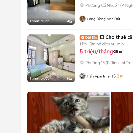
Phường Cổ Nhuế 1
(
P. Ng
Cộng Đồng Nhà Đất
1 phút trước
4
💥 Cho thuê căn
1 PN
Căn hộ dịch vụ, mini
5 triệu/tháng
35 m²
Phường 13
(
P. Bình Lợi Tr
5.0
Tiến Apartment
1 phút trước
9