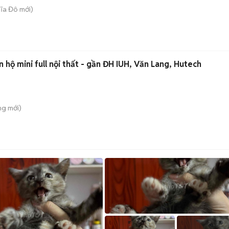
hĩa Đô
mới)
 hộ mini full nội thất - gần ĐH IUH, Văn Lang, Hutech
ung
mới)