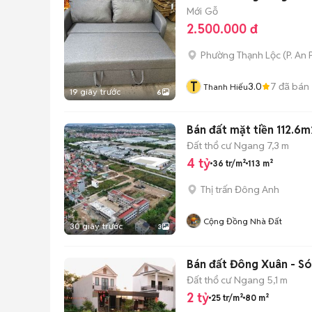
Mới
Gỗ
2.500.000 đ
Phường Thạnh Lộc
(
P. An
T
3.0
7
đã bán
Thanh Hiếu
19 giây trước
6
Bán đất mặt tiền 112.6
Đất thổ cư
Ngang 7,3 m
4 tỷ
36 tr/m²
113 m²
Thị trấn Đông Anh
Cộng Đồng Nhà Đất
30 giây trước
3
Bán đất Đông Xuân - Sóc
Đất thổ cư
Ngang 5,1 m
2 tỷ
25 tr/m²
80 m²