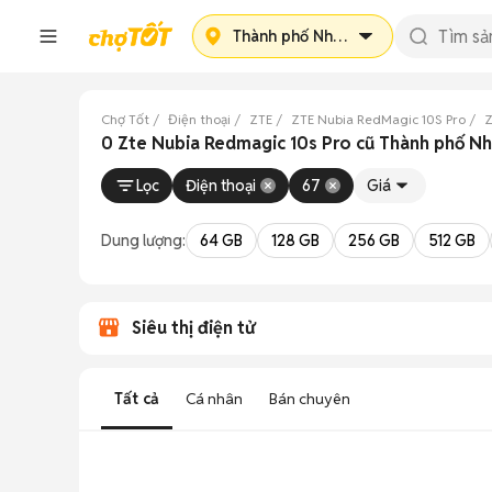
Thành phố Nha Trang
Chợ Tốt
Điện thoại
ZTE
ZTE Nubia RedMagic 10S Pro
Z
0 Zte Nubia Redmagic 10s Pro cũ Thành phố Nh
Lọc
Điện thoại
67
Giá
Dung lượng:
64 GB
128 GB
256 GB
512 GB
Siêu thị điện tử
Tất cả
Cá nhân
Bán chuyên