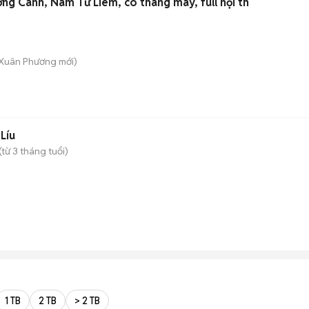
ng Canh, Nam Từ Liêm, có thang máy, full nội th
 Xuân Phương
mới)
Líu
(từ 3 tháng tuổi)
1 TB
2 TB
> 2 TB