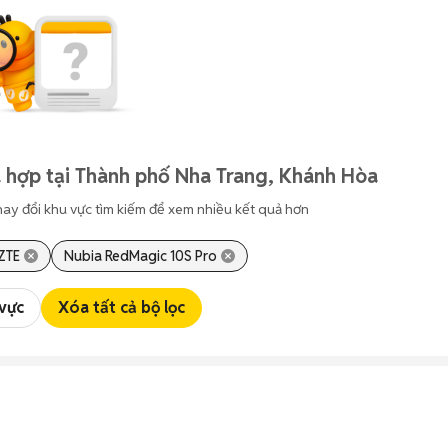
 hợp tại Thành phố Nha Trang, Khánh Hòa
hay đổi khu vực tìm kiếm để xem nhiều kết quả hơn
ZTE
Nubia RedMagic 10S Pro
 vực
Xóa tất cả bộ lọc