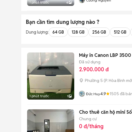
Cường Nguyễn
1 phút trước
6
Bạn cần tìm
dung lượng
nào ?
Dung lượng:
64 GB
128 GB
256 GB
512 GB
Máy in Canon LBP 3500 
Đã sử dụng
2.900.000 đ
Phường 5
(
P. Hòa Bình
mới
4.9
1505
đã bá
Đức Huy
1 phút trước
1
Cho thuê căn hộ mini Số
Chung cư
0 đ/tháng