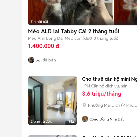
Tin nổi bật
Mèo ALD lai Tabby Cái 2 tháng tuổi
Mèo Anh Lông Dài
Mèo con (dưới 3 tháng tuổi)
1.400.000 đ
1
đã bán
Bo
Cho thuê căn hộ mini Ng
1 PN
Căn hộ dịch vụ, mini
3,6 triệu/tháng
Phường Mai Dịch
(
P. Phú 
Cộng Đồng Nhà Đất
2 phút trước
5