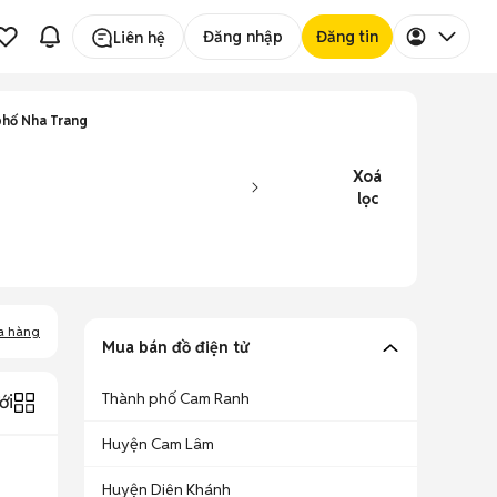
Đăng nhập
Đăng tin
Liên hệ
phố Nha Trang
Xoá
lọc
a hàng
Mua bán đồ điện tử
Thành phố Cam Ranh
ới
Huyện Cam Lâm
Huyện Diên Khánh