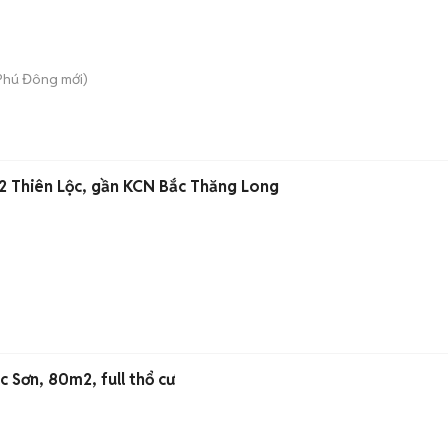
 Phú Đông
mới)
m2 Thiên Lộc, gần KCN Bắc Thăng Long
 Sơn, 80m2, full thổ cư