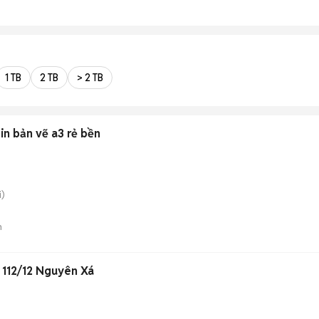
1 TB
2 TB
> 2 TB
in bản vẽ a3 rẻ bền
)
n
 112/12 Nguyên Xá