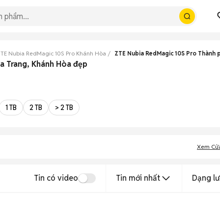
TE Nubia RedMagic 10S Pro Khánh Hòa
ZTE Nubia RedMagic 10S Pro Thành 
a Trang, Khánh Hòa đẹp
1 TB
2 TB
> 2 TB
Xem Cử
Tin có video
Tin mới nhất
Dạng lư