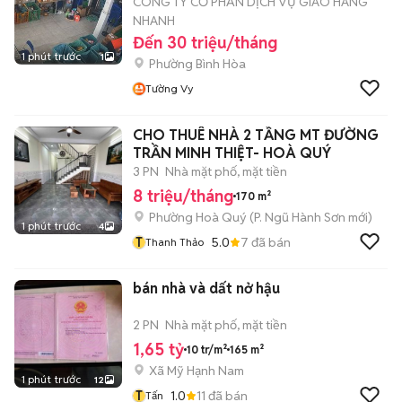
CÔNG TY CỔ PHẦN DỊCH VỤ GIAO HÀNG
NHANH
Đến 30 triệu/tháng
1 phút trước
1
Phường Bình Hòa
Tường Vy
CHO THUÊ NHÀ 2 TẦNG MT ĐƯỜNG
TRẦN MINH THIỆT- HOÀ QUÝ
3 PN
Nhà mặt phố, mặt tiền
8 triệu/tháng
170 m²
Phường Hoà Quý
(
P. Ngũ Hành Sơn
mới)
1 phút trước
4
T
5.0
7
đã bán
Thanh Thảo
bán nhà và dất nở hậu
2 PN
Nhà mặt phố, mặt tiền
1,65 tỷ
10 tr/m²
165 m²
Xã Mỹ Hạnh Nam
1 phút trước
12
T
1.0
11
đã bán
Tấn