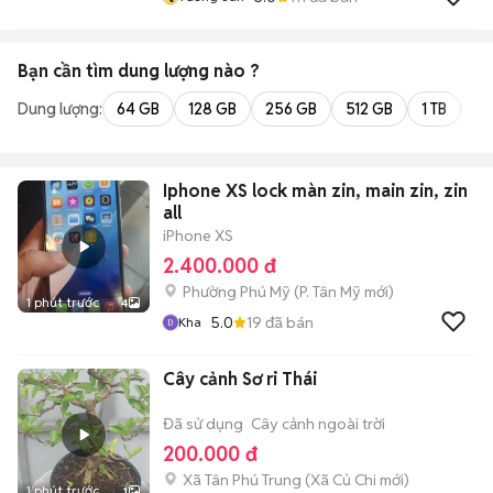
Bạn cần tìm
dung lượng
nào ?
Dung lượng:
64 GB
128 GB
256 GB
512 GB
1 TB
2 
Iphone XS lock màn zin, main zin, zin
all
iPhone XS
2.400.000 đ
Phường Phú Mỹ
(
P. Tân Mỹ
mới)
1 phút trước
4
5.0
19
đã bán
Kha
Cây cảnh Sơ ri Thái
Đã sử dụng
Cây cảnh ngoài trời
200.000 đ
Xã Tân Phú Trung
(
Xã Củ Chi
mới)
1 phút trước
1