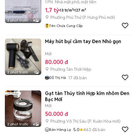
1 PN
Nhà mặt phố, mặt tiền
1,7 tỷ
13 tr/m²
127 m²
Phường Phú Thứ
(
P. Hưng Phú
mới)
2 phút trước
8
T
Tên Chưa Cung Cấp
Máy hút bụi cầm tay Đen Nhỏ gọn
Mới
80.000 đ
Phường Tân Thới Hiệp
2 phút trước
1
17
đã bán
Đỗ Thị Hà
Gạt tàn Thủy tinh Hợp kim nhôm Đen
Bạc Mới
Mới
50.000 đ
Phường Võ Thị Sáu
(
P. Xuân Hòa
mới)
2 phút trước
6
5.0
462
đã bán
Bán Hàng Lạ