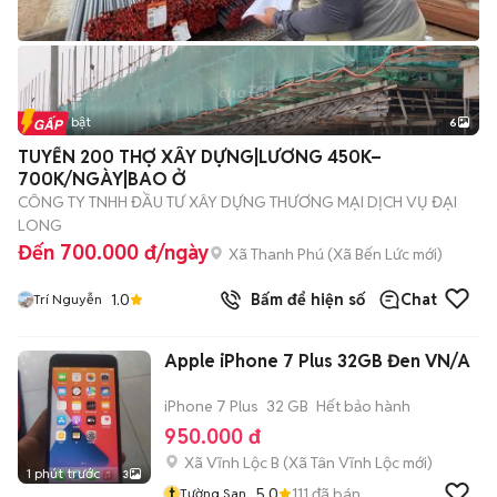
Tin nổi bật
6
+
2
TUYỂN 200 THỢ XÂY DỰNG|LƯƠNG 450K–
700K/NGÀY|BAO Ở
CÔNG TY TNHH ĐẦU TƯ XÂY DỰNG THƯƠNG MẠI DỊCH VỤ ĐẠI
LONG
Đến 700.000 đ/ngày
Xã Thanh Phú
(
Xã Bến Lức
mới)
1.0
Bấm để hiện số
Chat
Trí Nguyễn
Apple iPhone 7 Plus 32GB Đen VN/A
iPhone 7 Plus
32 GB
Hết bảo hành
950.000 đ
Xã Vĩnh Lộc B
(
Xã Tân Vĩnh Lộc
mới)
1 phút trước
3
t
5.0
111
đã bán
Tường San