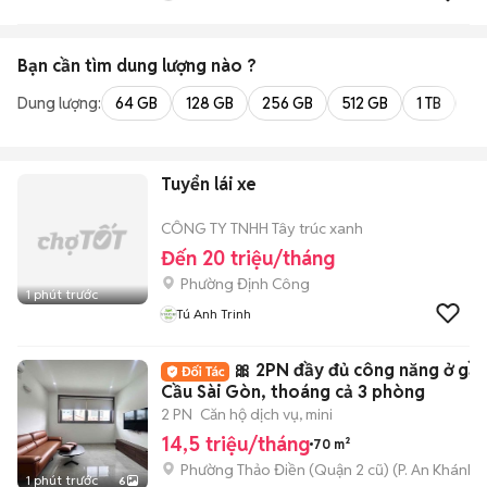
Bạn cần tìm
dung lượng
nào ?
Dung lượng:
64 GB
128 GB
256 GB
512 GB
1 TB
2 
Tuyển lái xe
CÔNG TY TNHH Tây trúc xanh
Đến 20 triệu/tháng
Phường Định Công
1 phút trước
Tú Anh Trinh
🎀 2PN đầy đủ công năng ở gầ
Cầu Sài Gòn, thoáng cả 3 phòng
2 PN
Căn hộ dịch vụ, mini
14,5 triệu/tháng
70 m²
Phường Thảo Điền (Quận 2 cũ)
(
P. An Khánh
m
1 phút trước
6