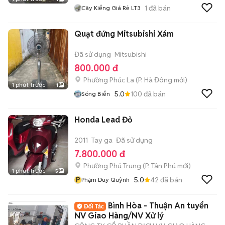
1
đã bán
Cây Kiểng Giá Rẻ LT3
Quạt đứng Mitsubishi Xám
Đã sử dụng
Mitsubishi
800.000 đ
Phường Phúc La
(
P. Hà Đông
mới)
1 phút trước
1
5.0
100
đã bán
Sóng Biển
Honda Lead Đỏ
2011
Tay ga
Đã sử dụng
7.800.000 đ
Phường Phú Trung
(
P. Tân Phú
mới)
1 phút trước
5
P
5.0
42
đã bán
Phạm Duy Quỳnh
Bình Hòa - Thuận An tuyển
NV Giao Hàng/NV Xử lý