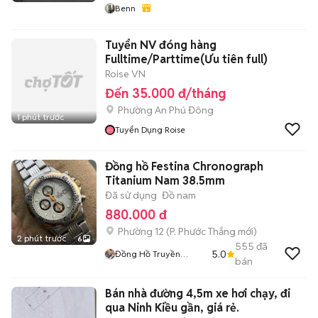
Benn
Tuyển NV đóng hàng
Fulltime/Parttime(Ưu tiên full)
Roise VN
Đến 35.000 đ/tháng
Phường An Phú Đông
1 phút trước
Tuyển Dụng Roise
Đồng hồ Festina Chronograph
Titanium Nam 38.5mm
Đã sử dụng
Đồ nam
880.000 đ
Phường 12
(
P. Phước Thắng
mới)
2 phút trước
6
555
đã
5.0
Đồng Hồ Truyền
bán
Nguyễn
Bán nhà đường 4,5m xe hơi chạy, đi
qua Ninh Kiều gần, giá rẻ.