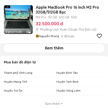
Apple MacBook Pro 16 inch M2 Pro
32GB/512GB Bạc
M2 Pro
32 GB
512 GB
SSD
32.500.000 đ
Phường Linh Xuân (Quận Thủ Đức cũ)
2 phút trước
6
N
6
đã bán
Nguyễn Phong
Xem thêm
Mua bán đồ điện tử
Thành phố Vĩnh Long
Huyện Bình Tân
Huyện Mang Thít
Huyện Tam Bình
Huyện Trà Ôn
Huyện Vũng Liêm
Xem thêm