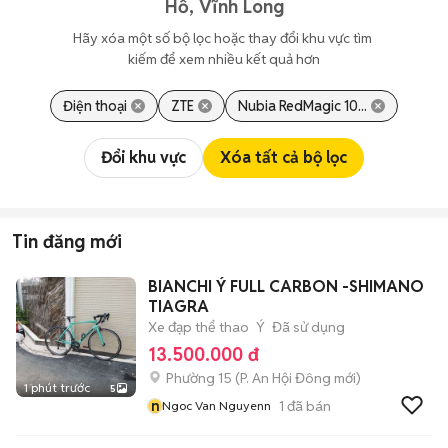
Hồ, Vĩnh Long
Hãy xóa một số bộ lọc hoặc thay đổi khu vực tìm 
kiếm để xem nhiều kết quả hơn
Điện thoại
ZTE
Nubia RedMagic 10...
Đổi khu vực
Xóa tất cả bộ lọc
Tin đăng mới
BIANCHI Ý FULL CARBON -SHIMANO
TIAGRA
Xe đạp thể thao
Ý
Đã sử dụng
13.500.000 đ
Phường 15
(
P. An Hội Đông
mới)
1 phút trước
5
n
1
đã bán
Ngoc Van Nguyenn