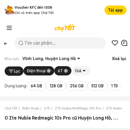
Voucher KFC đến 100k
Tải app
Chỉ có trên app Chợ Tốt
Khu vực:
Vĩnh Long, Huyện Long Hồ
Xoá lọc
Điện thoại
67
Giá
Lọc
Dung lượng:
64 GB
128 GB
256 GB
512 GB
1 TB
2 
Chợ Tốt
Điện thoại
ZTE
ZTE Nubia RedMagic 10S Pro
ZTE Nubia Red
0 Zte Nubia Redmagic 10s Pro cũ Huyện Long Hồ, Vĩnh Long đẹp