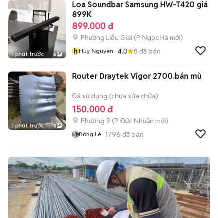
Loa Soundbar Samsung HW-T420 giá
899K
899.000 đ
Phường Liễu Giai
(
P. Ngọc Hà
mới)
h
4.0
8
đã bán
Huy Nguyen
1 phút trước
6
Router Draytek Vigor 2700.bán mù
Đã sử dụng (chưa sửa chữa)
150.000 đ
Phường 9
(
P. Đức Nhuận
mới)
1 phút trước
5
1796
đã bán
Bông Lê