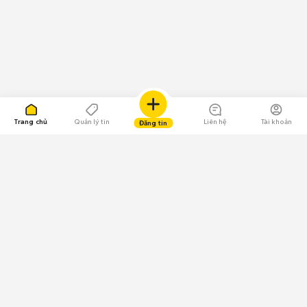
Trang chủ
Quản lý tin
Liên hệ
Tài khoản
Đăng tin
109.000 Bình chọn
Tải ứng dụng Chợ Tốt
Về Chợ Tốt
Quy chế sàn