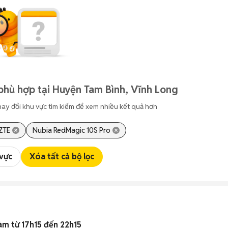
phù hợp tại Huyện Tam Bình, Vĩnh Long
hay đổi khu vực tìm kiếm để xem nhiều kết quả hơn
ZTE
Nubia RedMagic 10S Pro
 vực
Xóa tất cả bộ lọc
àm từ 17h15 đến 22h15