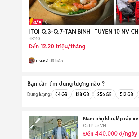
Tin nổi bật
[TỐI Q.3-Q.7-TÂN BÌNH] TUYỂN 10 NV 
HKMG
Đến 12,20 triệu/tháng
1
đã bán
HKMG
Bạn cần tìm
dung lượng
nào ?
Dung lượng:
64 GB
128 GB
256 GB
512 GB
Nam phụ kho,lắp ráp xe
Đat Bike VN
Đến 440.000 đ/ngày