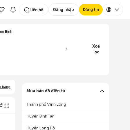
Đăng nhập
Đăng tin
Liên hệ
am Bình
Xoá
lọc
a hàng
Mua bán đồ điện tử
Thành phố Vĩnh Long
ới
Huyện Bình Tân
Huyện Long Hồ