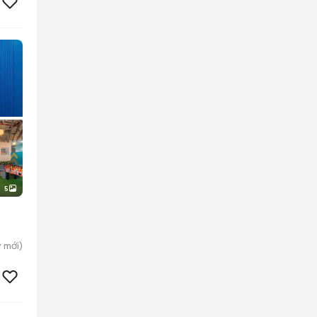
5
y
mới)