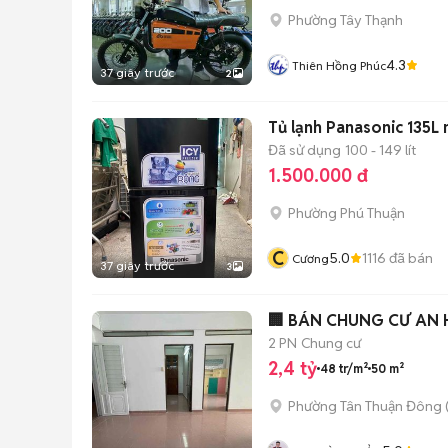
Phường Tây Thạnh
4.3
Thiên Hồng Phúc
37 giây trước
2
Tủ lạnh Panasonic 135L
Đã sử dụng
100 - 149 lít
1.500.000 đ
Phường Phú Thuận
C
5.0
1116
đã bán
Cương
37 giây trước
3
2 PN
Chung cư
2,4 tỷ
48 tr/m²
50 m²
Phường Tân Thuận Đông