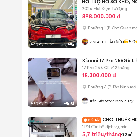
HỖ TRỢ HỒ SƠ KHÓ, N
2026
Mới
Điện
Tự động
898.000.000 đ
Phường 1
(
P. Chợ Quán
mớ
5.0
VINFAST THẢO ĐIỀN
42 giây trước
14
Xiaomi 17 Pro 256Gb Li
17 Pro
256 GB
>12 tháng
18.300.000 đ
Phường 3
(
P. Tân Ninh
mới
Trần Bảo Store Mobile Tây
43 giây trước
6
Ninh
CHO THUÊ CHD
1 PN
Căn hộ dịch vụ, mini
5,7 triệu/tháng
30 m²