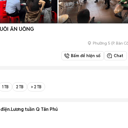
CHUỖI ĂN UỐNG
Phường 5
(
P. Bàn C
Bấm để hiện số
Chat
1 TB
2 TB
> 2 TB
 điện.Lương tuần Q Tân Phú