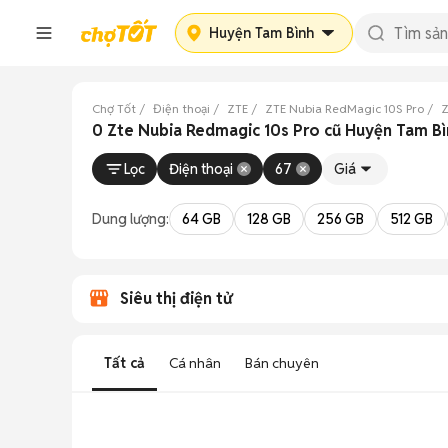
Huyện Tam Bình
Chợ Tốt
Điện thoại
ZTE
ZTE Nubia RedMagic 10S Pro
Z
0 Zte Nubia Redmagic 10s Pro cũ Huyện Tam Bì
Lọc
Điện thoại
67
Giá
Dung lượng:
64 GB
128 GB
256 GB
512 GB
Siêu thị điện tử
Tất cả
Cá nhân
Bán chuyên