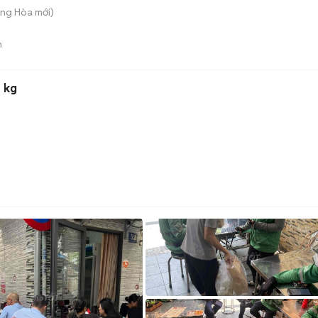
ông Hòa
mới)
n
0 kg