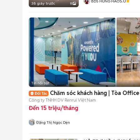
5.0
BDS HÙNG HẢO
38 giây trước
11
Tin nổi bật
Chăm sóc khách hàng | Tòa Office
Công ty TNHH DV Renrui Việt Nam
Đến 15 triệu/tháng
Đặng Thị Ngọc Dẹn