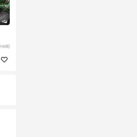
4
ờ
mới)