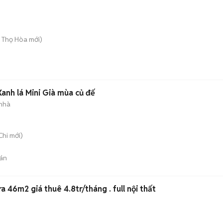
ú Thọ Hòa
mới)
anh lá Mini Già mùa củ đế
 nhà
Chi
mới)
án
 46m2 giá thuê 4.8tr/tháng . full nội thất