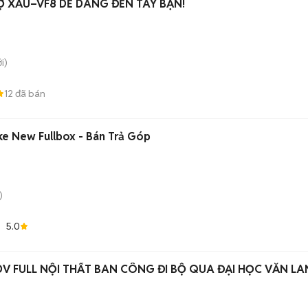
Ợ XẤU–VF8 DỄ DÀNG ĐẾN TAY BẠN!
i)
12
đã bán
ke New Fullbox - Bán Trả Góp
)
5.0
V FULL NỘI THẤT BAN CÔNG ĐI BỘ QUA ĐẠI HỌC VĂN L