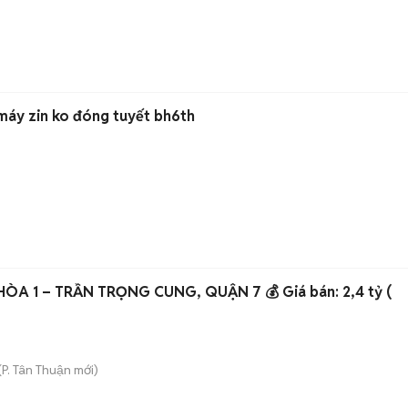
 máy zin ko đóng tuyết bh6th
🏢 BÁN CHUNG CƯ AN HÒA 1 – TRẦN TRỌNG CUNG, QUẬN 7 💰 Giá bán: 2,4 tỷ (
(
P. Tân Thuận
mới)