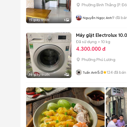
Phường Bình Thắng
(
P. Đ
9
đã bá
Nguyễn Ngọc Anh
35 giây trước
5
Máy giặt Electrolux 10.
Đã sử dụng
> 10 kg
4.300.000 đ
Phường Phú Lương
5.0
124
đã bán
Tuấn Anh
36 giây trước
4