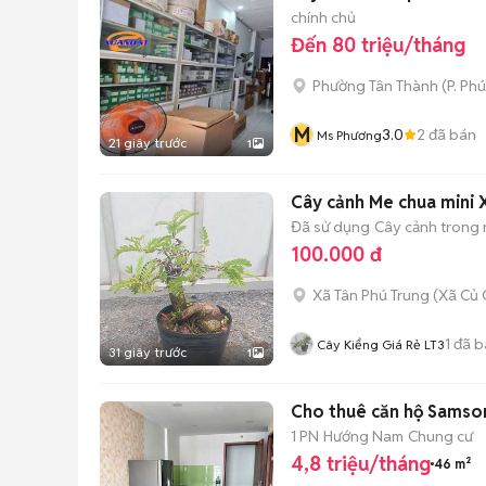
chính chủ
Đến 80 triệu/tháng
Phường Tân Thành
(
P. Ph
M
3.0
2
đã bán
Ms Phương
21 giây trước
1
Cây cảnh Me chua mini X
Đã sử dụng
Cây cảnh trong
100.000 đ
Xã Tân Phú Trung
(
Xã Củ 
1
đã b
Cây Kiểng Giá Rẻ LT3
31 giây trước
1
Cho thuê căn hộ Samsora
1 PN
Hướng Nam
Chung cư
4,8 triệu/tháng
46 m²