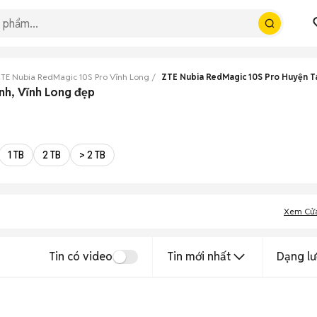
TE Nubia RedMagic 10S Pro Vĩnh Long
ZTE Nubia RedMagic 10S Pro Huyện T
nh, Vĩnh Long đẹp
1 TB
2 TB
> 2 TB
Xem Cử
Tin có video
Tin mới nhất
Dạng lư