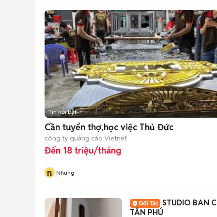
Tin nổi bật
Cần tuyển thợ,học việc Thủ Đức
công ty quảng cáo Vietnet
Đến 18 triệu/tháng
n
Nhung
STUDIO BAN C
TÂN PHÚ