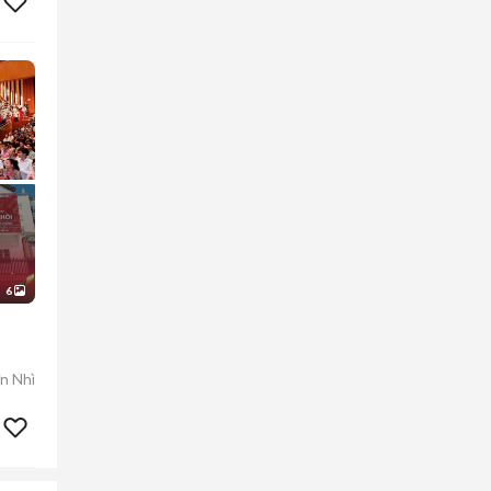
6
n Nhì