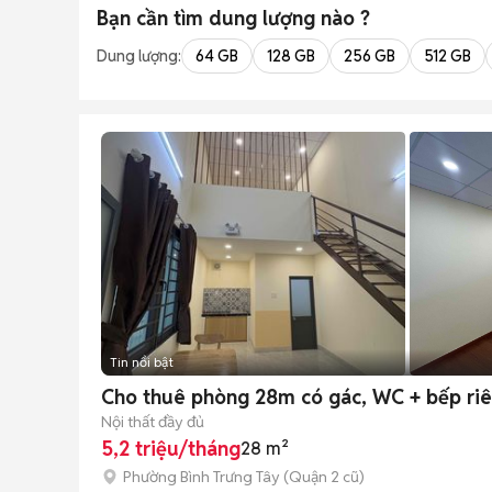
Bạn cần tìm
dung lượng
nào ?
Dung lượng:
64 GB
128 GB
256 GB
512 GB
Tin nổi bật
Cho thuê phòng 28m có gác, WC + bếp riên
Nội thất đầy đủ
5,2 triệu/tháng
28 m²
Phường Bình Trưng Tây (Quận 2 cũ)