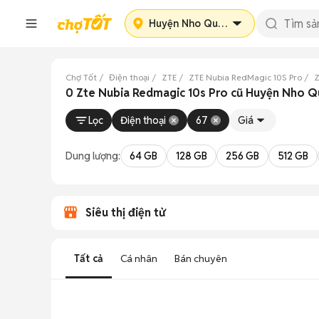
Huyện Nho Quan
Chợ Tốt
Điện thoại
ZTE
ZTE Nubia RedMagic 10S Pro
Z
0 Zte Nubia Redmagic 10s Pro cũ Huyện Nho Qu
Lọc
Điện thoại
67
Giá
Dung lượng:
64 GB
128 GB
256 GB
512 GB
Siêu thị điện tử
Tất cả
Cá nhân
Bán chuyên