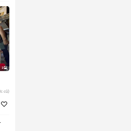
2
c cũ)
-