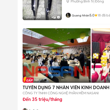
Phường Bình Trị Đông
5.0
18
đã b
Quang Nhân
1 phút trước
4
Tin nổi bật
TUYỂN DỤNG 7 NHÂN VIÊN KINH DOANH
CÔNG TY TNHH CÔNG NGHỆ PHẦN MỀM NASANI
Đến 35 triệu/tháng