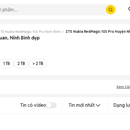
TE Nubia RedMagic 10S Pro Ninh Bình
ZTE Nubia RedMagic 10S Pro Huyện 
an, Ninh Bình đẹp
1 TB
2 TB
> 2 TB
Xem Cử
Tin có video
Tin mới nhất
Dạng lư