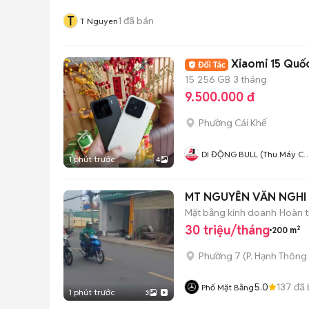
T
1
đã bán
T Nguyen
Xiaomi 15 Quố
15
256 GB
3 tháng
9.500.000 đ
Phường Cái Khế
DI ĐỘNG BULL (Thu Máy Cũ 
1 phút trước
4
Góp Ko Cần Trả Trước)
MT NGUYỄN VĂN NGHI 
Mặt bằng kinh doanh
Hoàn t
30 triệu/tháng
200 m²
Phường 7
(
P. Hạnh Thông
5.0
137
đã 
Phố Mặt Bằng
1 phút trước
3