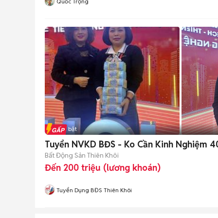
Quốc Trọng
Tin nổi bật
Tuyển NVKD BĐS - Ko Cần Kinh Nghiệm 4
Bất Động Sản Thiên Khôi
Đến 200 triệu (lương khoán)
Tuyển Dụng BĐS Thiên Khôi