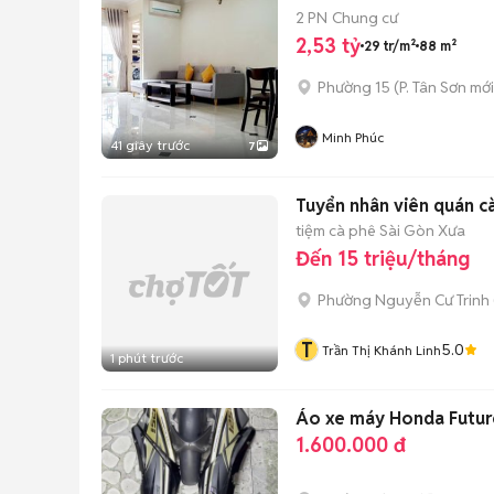
2 PN
Chung cư
2,53 tỷ
29 tr/m²
88 m²
Phường 15
(
P. Tân Sơn
mới
Minh Phúc
41 giây trước
7
Tuyển nhân viên quán cà
tiệm cà phê Sài Gòn Xưa
Đến 15 triệu/tháng
Phường Nguyễn Cư Trinh
T
5.0
Trần Thị Khánh Linh
1 phút trước
Áo xe máy Honda Futur
1.600.000 đ