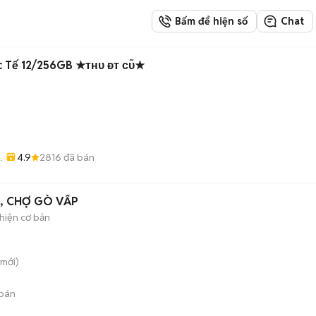
Bấm để hiện số
Chat
c Tế 12/256GB ★ᴛʜᴜ ᴆᴛ ᴄᴜ̃★
4.9
2816
đã bán
-
, CHỢ GÒ VẤP
hiện cơ bản
mới)
bán