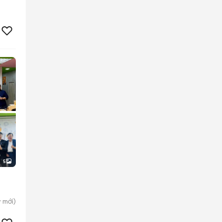
5
y
mới)