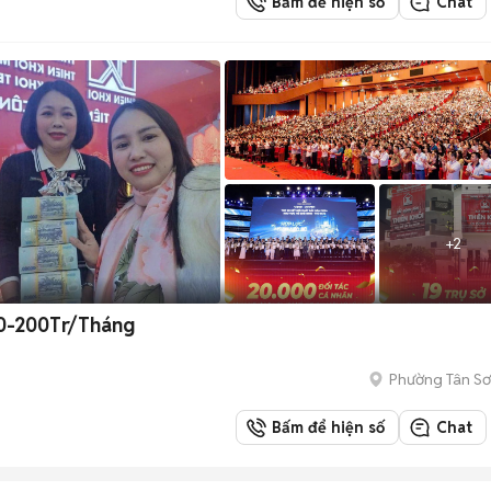
Bấm để hiện số
Chat
+
2
0-200Tr/Tháng
Phường Tân Sơ
Bấm để hiện số
Chat