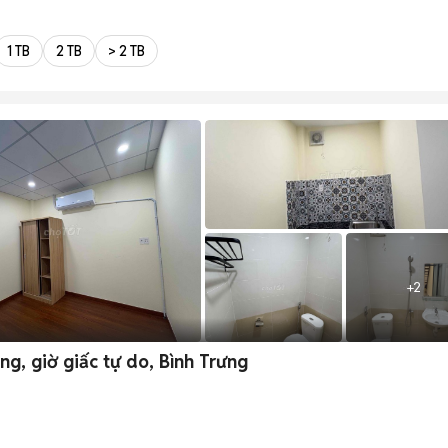
1 TB
2 TB
> 2 TB
+
2
g, giờ giấc tự do, Bình Trưng