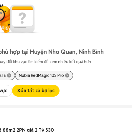
phù hợp tại Huyện Nho Quan, Ninh Bình
hay đổi khu vực tìm kiếm để xem nhiều kết quả hơn
ZTE
Nubia RedMagic 10S Pro
 vực
Xóa tất cả bộ lọc
B 88m2 2PN giá 2 Tỷ 530