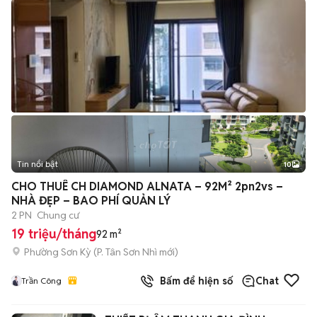
Tin nổi bật
10
+
2
CHO THUÊ CH DIAMOND ALNATA – 92M² 2pn2vs –
NHÀ ĐẸP – BAO PHÍ QUẢN LÝ
2 PN
Chung cư
19 triệu/tháng
92 m²
Phường Sơn Kỳ
(
P. Tân Sơn Nhì
mới)
Bấm để hiện số
Chat
Trần Công