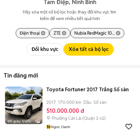
Tam Điệp, Ninh Bình
Hãy xóa một số bộ lọc hoặc thay đổi khu vực tìm 
kiếm để xem nhiều kết quả hơn
Điện thoại
ZTE
Nubia RedMagic 10...
Đổi khu vực
Xóa tất cả bộ lọc
Tin đăng mới
Toyota Fortuner 2017 Trắng Số sàn
2017
170.000 km
Dầu
Số sàn
510.000.000 đ
Phường Cát Lái (Quận 2 cũ)
39 giây trước
1
N
Ngoc Oanh