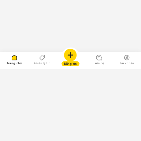
Trang chủ
Quản lý tin
Liên hệ
Tài khoản
Đăng tin
109.000 Bình chọn
Tải ứng dụng Chợ Tốt
Về Chợ Tốt
Quy chế sàn