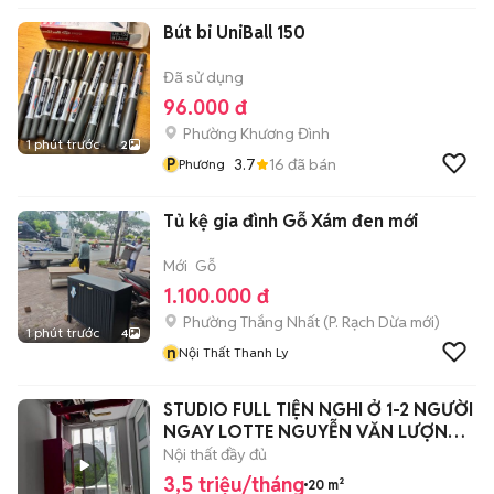
Bút bi UniBall 150
Đã sử dụng
96.000 đ
Phường Khương Đình
1 phút trước
2
P
3.7
16
đã bán
Phương
Tủ kệ gia đình Gỗ Xám đen mới
Mới
Gỗ
1.100.000 đ
Phường Thắng Nhất
(
P. Rạch Dừa
mới)
1 phút trước
4
n
Nội Thất Thanh Ly
STUDIO FULL TIỆN NGHI Ở 1-2 NGƯỜI
NGAY LOTTE NGUYỄN VĂN LƯỢNG
🔥
Nội thất đầy đủ
3,5 triệu/tháng
20 m²