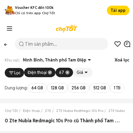
Voucher KFC đến 100k
Tải app
Chỉ có trên app Chợ Tốt
Khu vực:
Ninh Bình, Thành phố Tam Điệp
Xoá lọc
Điện thoại
67
Giá
Lọc
Dung lượng:
64 GB
128 GB
256 GB
512 GB
1 TB
2 
Chợ Tốt
Điện thoại
ZTE
ZTE Nubia RedMagic 10S Pro
ZTE Nubia Red
0 Zte Nubia Redmagic 10s Pro cũ Thành phố Tam Điệp, Ninh Bình đẹp