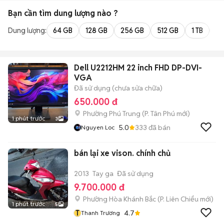
Bạn cần tìm
dung lượng
nào ?
Dung lượng:
64 GB
128 GB
256 GB
512 GB
1 TB
2 
Dell U2212HM 22 inch FHD DP-DVI-
VGA
Đã sử dụng (chưa sửa chữa)
650.000 đ
Phường Phú Trung
(
P. Tân Phú
mới)
1 phút trước
3
5.0
333
đã bán
Nguyen Loc
bán lại xe vison. chính chủ
2013
Tay ga
Đã sử dụng
9.700.000 đ
Phường Hòa Khánh Bắc
(
P. Liên Chiểu
mới)
1 phút trước
5
T
4.7
Thanh Trương