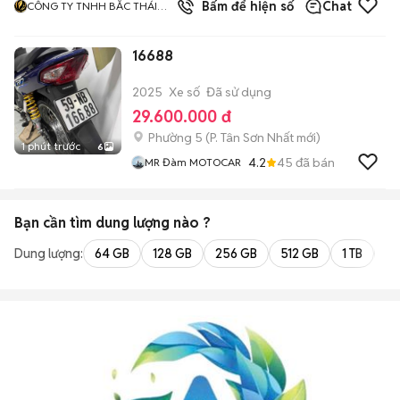
3
đã bán
Bấm để hiện số
Chat
CÔNG TY TNHH BẮC THÁI
NAM SG
16688
2025
Xe số
Đã sử dụng
29.600.000 đ
Phường 5
(
P. Tân Sơn Nhất
mới)
1 phút trước
6
4.2
45
đã bán
MR Đàm MOTOCAR
Bạn cần tìm
dung lượng
nào ?
Dung lượng:
64 GB
128 GB
256 GB
512 GB
1 TB
2 