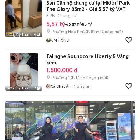
Bán Căn hộ chung cư tại Midori Park
The Glory 85m2 - Giá 5.57 tỷ VAT
3 PN
Chung cư
5,57 tỷ
66 tr/m²
85 m²
Phường Hoà Phú
(
P. Bình Dương
mới)
40 giây trước
9
KIM HÔNG
Tai nghe Soundcore Liberty 5 Vàng
kem
1.500.000 đ
Phường 1
(
P. Minh Phụng
mới)
4
đã bán
Cá Ghét Ăn
40 giây trước
3