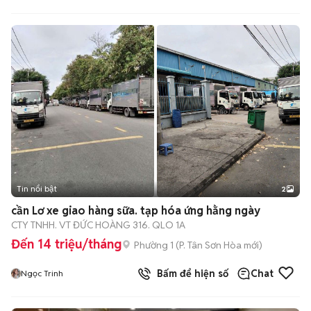
Tin nổi bật
2
cần Lơ xe giao hàng sữa. tạp hóa ứng hằng ngày
CTY TNHH. VT ĐỨC HOÀNG 316. QLO 1A
Đến 14 triệu/tháng
Phường 1
(
P. Tân Sơn Hòa
mới)
Bấm để hiện số
Chat
Ngọc Trinh