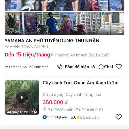
Tin nổi bật
3
YAMAHA AN PHÚ TUYỂN DỤNG THU NGÂN
YAMAHA TOWN AN PHÚ
Đến 15 triệu/tháng
Phường An Khánh (Quận 2 cũ)
Bấm để hiện số
Chat
Yamaha An Phú Hóc Môn
Cây cảnh Trúc Quan Âm Xanh lá 2m
Đã sử dụng
Cây cảnh trong nhà
350.000 đ
Xã Phước Kiển
(
Xã Nhà Bè
mới)
44 giây trước
1
5.0
86
đã bán
Minh Nghiêm