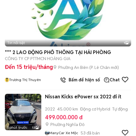
Tin nổi bật
1
*** 2 LAO ĐỘNG PHỔ THÔNG TẠI HẢI PHÒNG
CÔNG TY CP PTTMCN HOÀNG GIA
Đến 15 triệu/tháng
Phường An Biên
(
P. Lê Chân
mới)
T
Bấm để hiện số
Chat
Trương Thị Thuyên
Nissan Kicks ePower sx 2022 đi ít
2022
45.000 km
Động cơ Hybrid
Tự động
499.000.000 đ
Phường Nghĩa Đô
1 phút trước
13
53
đã bán
ManyCar Xe Mộc