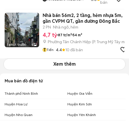
bán
CHINH
Nhà bán 56m2, 2 tầng, hẻm nhựa 5m,
gần CVPM QT, gần đường Đông Bắc
2 PN
Nhà ngõ, hẻm
4,7 tỷ
87 tr/m²
54 m²
Phường Tân Chánh Hiệp
(
P. Trung Mỹ Tây
mới
1 phút trước
5
T
4.4
10
đã bán
Tiến
Xem thêm
Mua bán đồ điện tử
Thành phố Ninh Bình
Huyện Gia Viễn
Huyện Hoa Lư
Huyện Kim Sơn
Huyện Nho Quan
Huyện Yên Khánh