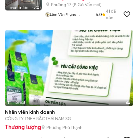
Phường 17
(
P. Gò Vấp
mới)
1 phút trước
12
41
đã
5.0
Lâm Văn Phụng
bán
FindRoomz
Tin nổi bật
1
Nhân viên kinh doanh
CÔNG TY TNHH BẮC THÁI NAM SG
Thương lượng
Phường Phú Thạnh