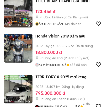
THIẾT BỊ ÂM THANH GIA ĐÌNH
123.456 đ
Phường Lê Bình
(
P. Cái Răng
mới)
Â
149
đã bán
ÂM THANH NGÂN
1 phút trước
6
Honda Vision 2019 Xám nâu
2019
Tay ga
100 - 175 cc
Đã sử dụng
18.800.000 đ
Phường An Thới
(
P. Bình Thủy
mới)
1 phút trước
7
4.8
433
đã bán
Xe Máy Bảo Nhi
TERRITORY X 2025 mới keng
2025
13.407 km
Xăng
Tự động
795.000.000 đ
Phường An Khánh (Quận 2 cũ)
1 phút trước
11
6
đã
5.0
MITSUBISHI TRƯỜNG