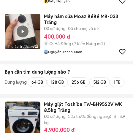
K
Katy Nguyễn
Máy hâm sữa Moaz BéBé MB-033
Trắng
Đã sử dụng
Đồ cho mẹ và bé
400.000 đ
Q. Hà Đông
(
P. Kiến Hưng
mới)
41 giây trước
2
Nguyễn Thanh Xuân
Bạn cần tìm
dung lượng
nào ?
Dung lượng:
64 GB
128 GB
256 GB
512 GB
1 TB
2 
Máy giặt Toshiba TW-BH95S2V WK
8.5kg Trắng
Đã sử dụng
Cửa trước (lồng ngang)
8 - 8.9
kg
4.900.000 đ