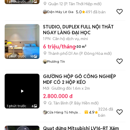
1 phút trước
3
Quận 12
(
P. Tân Thới Hiệp
mới)
5.0
491
đã bán
Điện Máy Lê Gia
STUDIO, DUPLEX FULL NỘI THẤT
NGAY LÀNG ĐẠI HỌC
1 PN
Căn hộ dịch vụ, mini
6 triệu/tháng
30 m²
Thành phố Dĩ An
(
P. Đông Hòa
mới)
1 phút trước
10
Phương Tín
GIƯỜNG HỘP GỖ CÔNG NGHIỆP
MDF CÓ 2 HỘP KÉO
Mới
Giường đôi 1.6m x 2m
2.800.000 đ
Q. Tân Bình
(
P. Bảy Hiền
mới)
1 phút trước
6
3226
đã
4.9
Cửa Hàng Tủ Nhựa
bán
Đài Loan Hoàng
Quân
Quạt đứng Mitsubishi LV16-RT Xám