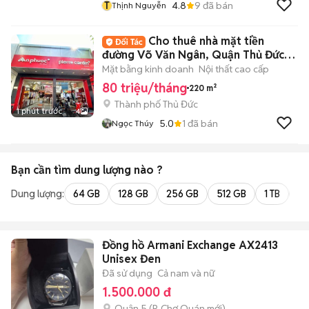
T
4.8
9
đã bán
Thịnh Nguyễn
Cho thuê nhà mặt tiền
đường Võ Văn Ngân, Quận Thủ Đức,
DT: 8x20m
Mặt bằng kinh doanh
Nội thất cao cấp
80 triệu/tháng
220 m²
Thành phố Thủ Đức
1 phút trước
4
5.0
1
đã bán
Ngọc Thúy
Bạn cần tìm
dung lượng
nào ?
Dung lượng:
64 GB
128 GB
256 GB
512 GB
1 TB
2 
Đồng hồ Armani Exchange AX2413
Unisex Đen
Đã sử dụng
Cả nam và nữ
1.500.000 đ
Quận 5
(
P. Chợ Quán
mới)