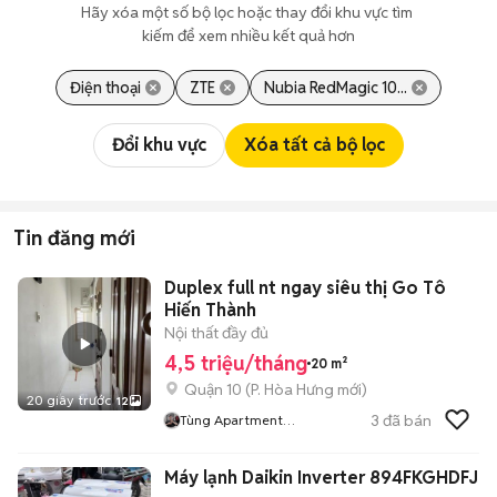
Hãy xóa một số bộ lọc hoặc thay đổi khu vực tìm 
kiếm để xem nhiều kết quả hơn
Điện thoại
ZTE
Nubia RedMagic 10...
Đổi khu vực
Xóa tất cả bộ lọc
Tin đăng mới
Duplex full nt ngay siêu thị Go Tô
Hiến Thành
Nội thất đầy đủ
4,5 triệu/tháng
20 m²
Quận 10
(
P. Hòa Hưng
mới)
20 giây trước
12
3
đã bán
Tùng Apartment
Managerment
Máy lạnh Daikin Inverter 894FKGHDFJ