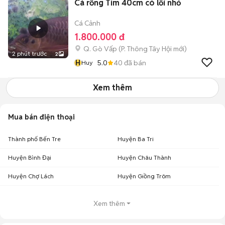
Cá rồng Tím 40cm có lỗi nhỏ
Cá Cảnh
1.800.000 đ
Q. Gò Vấp
(
P. Thông Tây Hội
mới)
2 phút trước
2
H
5.0
40
đã bán
Huy
Xem thêm
Mua bán điện thoại
Thành phố Bến Tre
Huyện Ba Tri
Huyện Bình Đại
Huyện Châu Thành
Huyện Chợ Lách
Huyện Giồng Trôm
Xem thêm