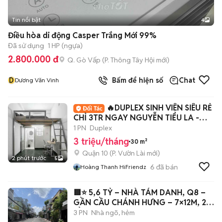
Tin nổi bật
4
Điều hòa di động Casper Trắng Mới 99%
Đã sử dụng
1 HP (ngựa)
2.800.000 đ
Q. Gò Vấp
(
P. Thông Tây Hội
mới)
D
Bấm để hiện số
Chat
Dương Văn Vinh
🔥DUPLEX SINH VIÊN SIÊU RẺ
CHỈ 3TR NGAY NGUYỄN TIỂU LA -
Q10🔥
1 PN
Duplex
3 triệu/tháng
30 m²
Quận 10
(
P. Vườn Lài
mới)
2 phút trước
5
6
đã bán
Hoàng Thanh HiFriendz
🟥⭐ 5,6 TỶ – NHÀ TÁM DANH, Q8 –
GẦN CẦU CHÁNH HƯNG – 7×12M, 2
TẦNG ⭐🟥
3 PN
Nhà ngõ, hẻm