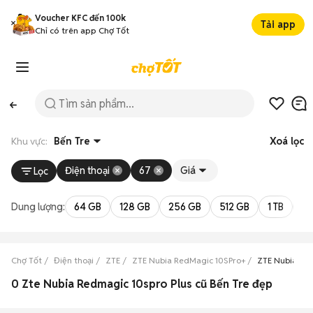
Voucher KFC đến 100k
Tải app
Chỉ có trên app Chợ Tốt
Khu vực:
Bến Tre
Xoá lọc
Điện thoại
67
Giá
Lọc
Dung lượng:
64 GB
128 GB
256 GB
512 GB
1 TB
2 
Chợ Tốt
Điện thoại
ZTE
ZTE Nubia RedMagic 10SPro+
ZTE Nubia Red
0 Zte Nubia Redmagic 10spro Plus cũ Bến Tre đẹp