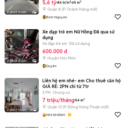
5,6 tỷ
86 tr/m²
65 m²
Quận 8
(
P. Chánh Hưng
mới)
2 phút trước
3
B
Binh Nguyen
Xe đạp trẻ em Nữ Hồng Đã qua sử
dụng
Xe đạp trẻ em
Đã sử dụng
600.000 đ
Huyện Hóc Môn
2 phút trước
1
D
Duyên
Liên hệ em nhé- em Cho thuê căn hộ
GIÁ RẺ: 2PN chỉ từ 7tr
2 PN
Chung cư
7 triệu/tháng
54 m²
Quận 12
(
P. Đông Hưng Thuận
mới)
2 phút trước
10
NHI KHÁNH