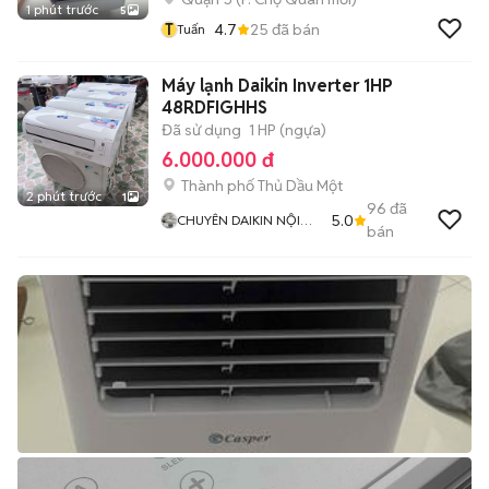
1 phút trước
5
T
4.7
25
đã bán
Tuấn
Máy lạnh Daikin Inverter 1HP
48RDFIGHHS
Đã sử dụng
1 HP (ngựa)
6.000.000 đ
Thành phố Thủ Dầu Một
2 phút trước
1
96
đã
5.0
CHUYÊN DAIKIN NỘI
bán
ĐỊA