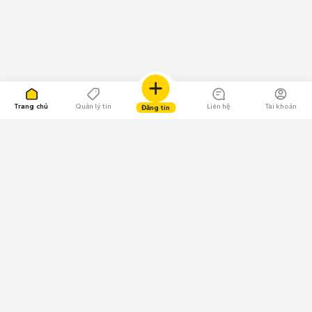
Trang chủ
Quản lý tin
Liên hệ
Tài khoản
Đăng tin
109.000 Bình chọn
Tải ứng dụng Chợ Tốt
Về Chợ Tốt
Quy chế sàn
Chính sách bảo mật
Giải quyết tranh chấp
CÔNG TY TNHH CHỢ TỐT - Người đại diện theo pháp luật: