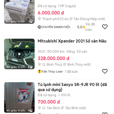
Đã sử dụng
1 HP (ngựa)
6.000.000 đ
Thành phố Dĩ An
(
P. Tân Đông Hiệp
mới)
23 giây trước
1
96
đã
5.0
CHUYÊN DAIKIN NỘI
bán
ĐỊA
Mitsubishi Xpander 2021 Số sàn Nâu
2021
90.000 km
Xăng
Số sàn
328.000.000 đ
Q. Bình Thuỷ
(
P. Bình Thủy
mới)
36 giây trước
8
T
1
đã bán
Trần Thúy Loan
Tủ lạnh mini Sanyo SR-9JR 90 lít (đã
qua sử dụng)
Đã sử dụng
< 100 lít
700.000 đ
Q. Tân Bình
(
P. Tân Bình
mới)
40 giây trước
4