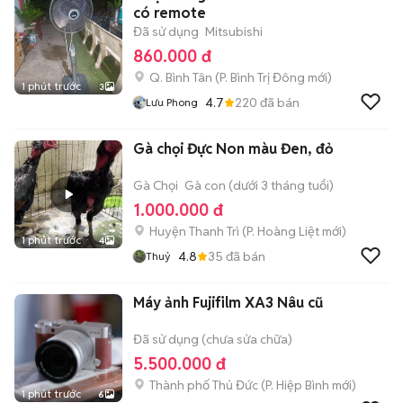
có remote
Đã sử dụng
Mitsubishi
860.000 đ
Q. Bình Tân
(
P. Bình Trị Đông
mới)
1 phút trước
3
4.7
220
đã bán
Lưu Phong
Gà chọi Đực Non màu Đen, đỏ
Gà Chọi
Gà con (dưới 3 tháng tuổi)
1.000.000 đ
Huyện Thanh Trì
(
P. Hoàng Liệt
mới)
1 phút trước
4
4.8
35
đã bán
Thuỷ
Máy ảnh Fujifilm XA3 Nâu cũ
Đã sử dụng (chưa sửa chữa)
5.500.000 đ
Thành phố Thủ Đức
(
P. Hiệp Bình
mới)
1 phút trước
6