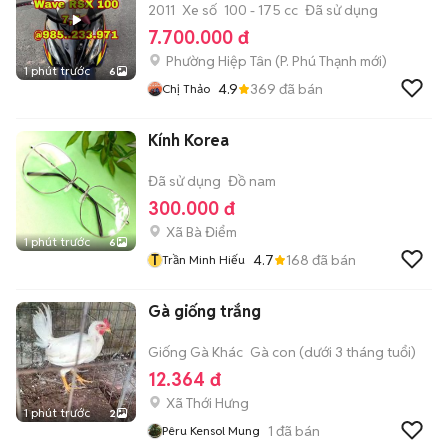
2011
Xe số
100 - 175 cc
Đã sử dụng
7.700.000 đ
Phường Hiệp Tân
(
P. Phú Thạnh
mới)
1 phút trước
6
4.9
369
đã bán
Chị Thảo
Kính Korea
Đã sử dụng
Đồ nam
300.000 đ
Xã Bà Điểm
1 phút trước
6
T
4.7
168
đã bán
Trần Minh Hiếu
Gà giống trắng
Giống Gà Khác
Gà con (dưới 3 tháng tuổi)
12.364 đ
Xã Thới Hưng
1 phút trước
2
1
đã bán
Pêru Kensol Mung