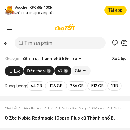
Voucher KFC đến 100k
Tải app
Chỉ có trên app Chợ Tốt
Khu vực:
Bến Tre, Thành phố Bến Tre
Xoá lọc
Điện thoại
67
Giá
Lọc
Dung lượng:
64 GB
128 GB
256 GB
512 GB
1 TB
2 
Chợ Tốt
Điện thoại
ZTE
ZTE Nubia RedMagic 10SPro+
ZTE Nubia Red
0 Zte Nubia Redmagic 10spro Plus cũ Thành phố Bến Tre, Bến Tre đẹp