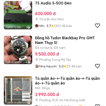
7S Audio S-500 Đen
600.000 đ
Thị trấn Hóc Môn
3.7
1352
đã bán
Hiếu
1 phút trước
3
Đồng hồ Tudor Blackbay Pro GMT
Nam Thụy Sĩ
Đã sử dụng
Đồ nam
9.500.000 đ
Phường Trung Mỹ Tây
1 phút trước
6
5.0
29
đã bán
Đăng Nguyên
Tủ quần áo-+-Tủ quần áo-+-Tủ quần
áo-+-Tủ quần áo
Mới
Nhựa
2.990.000 đ
Phường 13
(
P. An Hội Đông
mới)
1 phút trước
1