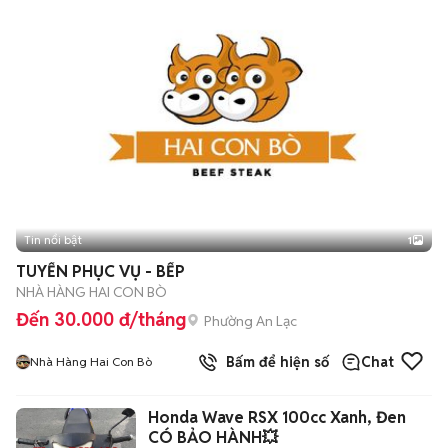
Tin nổi bật
1
TUYỂN PHỤC VỤ - BẾP
NHÀ HÀNG HAI CON BÒ
Đến 30.000 đ/tháng
Phường An Lạc
Bấm để hiện số
Chat
Nhà Hàng Hai Con Bò
Honda Wave RSX 100cc Xanh, Đen
CÓ BẢO HÀNH💥