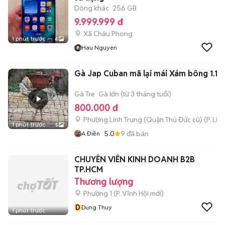
Dòng khác
256 GB
9.999.999 đ
Xã Châu Phong
1 phút trước
6
Hau Nguyen
Gà Jap Cuban mã lại mái Xám bông 1.1k
Gà Tre
Gà lớn (từ 3 tháng tuổi)
800.000 đ
Phường Linh Trung (Quận Thủ Đức cũ)
(
P. Lin
1 phút trước
5
5.0
9
đã bán
A Điền
CHUYÊN VIÊN KINH DOANH B2B
TP.HCM
Thương lượng
Phường 1
(
P. Vĩnh Hội
mới)
D
Dung Thuy
1 phút trước