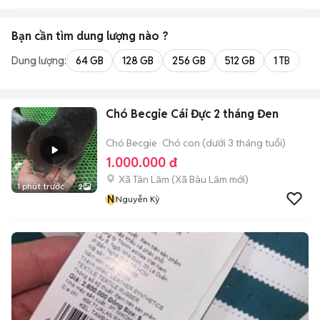
Bạn cần tìm
dung lượng
nào ?
Dung lượng:
64 GB
128 GB
256 GB
512 GB
1 TB
2 
Chó Becgie Cái Đực 2 tháng Đen
Chó Becgie
Chó con (dưới 3 tháng tuổi)
1.000.000 đ
Xã Tân Lâm
(
Xã Bàu Lâm
mới)
1 phút trước
2
N
Nguyễn Kỳ