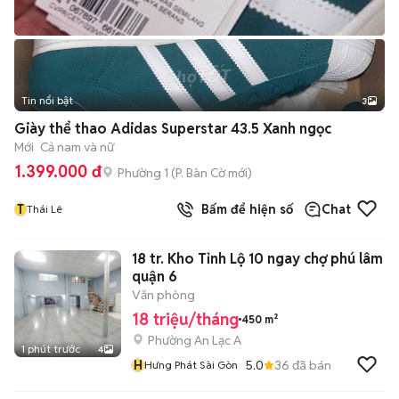
Tin nổi bật
3
Giày thể thao Adidas Superstar 43.5 Xanh ngọc
Mới
Cả nam và nữ
1.399.000 đ
Phường 1
(
P. Bàn Cờ
mới)
T
Bấm để hiện số
Chat
Thái Lê
18 tr. Kho Tỉnh Lộ 10 ngay chợ phú lâm
quận 6
Văn phòng
18 triệu/tháng
450 m²
Phường An Lạc A
1 phút trước
4
H
5.0
36
đã bán
Hưng Phát Sài Gòn