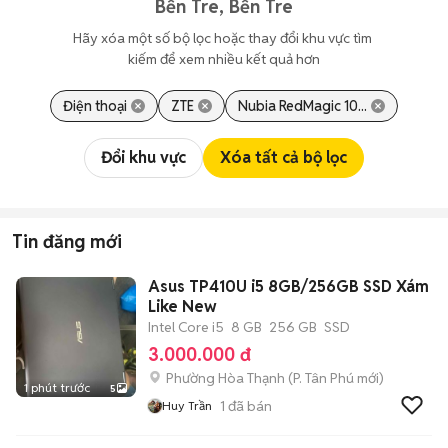
Bến Tre, Bến Tre
Hãy xóa một số bộ lọc hoặc thay đổi khu vực tìm 
kiếm để xem nhiều kết quả hơn
Điện thoại
ZTE
Nubia RedMagic 10...
Đổi khu vực
Xóa tất cả bộ lọc
Tin đăng mới
Asus TP410U i5 8GB/256GB SSD Xám
Like New
Intel Core i5
8 GB
256 GB
SSD
3.000.000 đ
Phường Hòa Thạnh
(
P. Tân Phú
mới)
1 phút trước
5
1
đã bán
Huy Trần