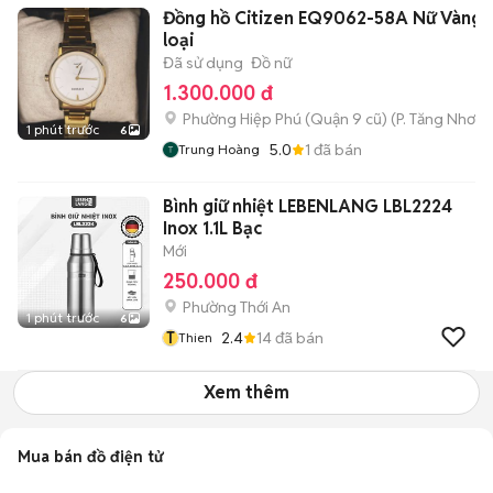
Đồng hồ Citizen EQ9062-58A Nữ Vàng 
loại
Đã sử dụng
Đồ nữ
1.300.000 đ
Phường Hiệp Phú (Quận 9 cũ)
(
P. Tăng Nhơn 
1 phút trước
6
5.0
1
đã bán
Trung Hoàng
Bình giữ nhiệt LEBENLANG LBL2224
Inox 1.1L Bạc
Mới
250.000 đ
Phường Thới An
1 phút trước
6
T
2.4
14
đã bán
Thien
Xem thêm
Mua bán đồ điện tử