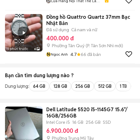
Cửa Hàng Nội Thất Thế Lâm
98
Đồng hồ Quattro Quartz 37mm Bạc
Nhật Bản
Đã sử dụng
Cả nam và nữ
400.000 đ
Phường Tân Quý
(
P. Tân Sơn Nhì
mới)
1 phút trước
6
N
4.7
66
đã bán
Ngoc Anh
Bạn cần tìm
dung lượng
nào ?
Dung lượng:
64 GB
128 GB
256 GB
512 GB
1 TB
2 
Dell Latitude 5520 i5-1145G7 15.6"/
16GB/256GB
Intel Core i5
16 GB
256 GB
SSD
6.900.000 đ
Phường Trung Mỹ Tây