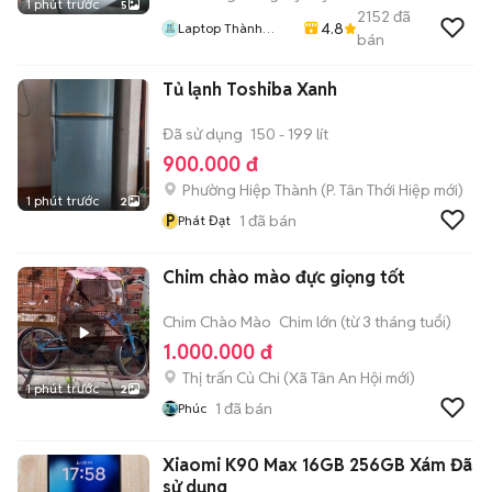
1 phút trước
5
2152
đã
4.8
Laptop Thành
bán
Thịnh
Tủ lạnh Toshiba Xanh
Đã sử dụng
150 - 199 lít
900.000 đ
Phường Hiệp Thành
(
P. Tân Thới Hiệp
mới)
1 phút trước
2
P
1
đã bán
Phát Đạt
Chim chào mào đực giọng tốt
Chim Chào Mào
Chim lớn (từ 3 tháng tuổi)
1.000.000 đ
Thị trấn Củ Chi
(
Xã Tân An Hội
mới)
1 phút trước
2
1
đã bán
Phúc
Xiaomi K90 Max 16GB 256GB Xám Đã
sử dụng