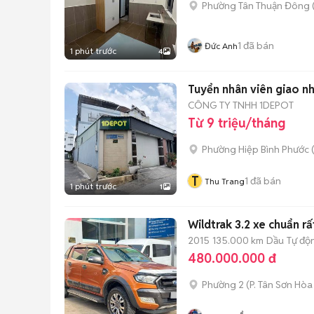
Phường Tân Thuận Đông
1
đã bán
Đức Anh
1 phút trước
4
Tuyển nhân viên giao n
CÔNG TY TNHH 1DEPOT
Từ 9 triệu/tháng
Phường Hiệp Bình Phước 
T
1
đã bán
Thu Trang
1 phút trước
1
Wildtrak 3.2 xe chuẩn rấ
2015
135.000 km
Dầu
Tự độ
480.000.000 đ
Phường 2
(
P. Tân Sơn Hòa