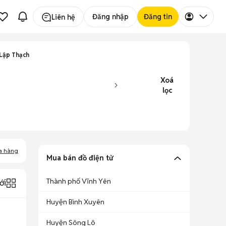
Đăng nhập
Đăng tin
Liên hệ
Lập Thạch
Xoá
lọc
a hàng
Mua bán đồ điện tử
Thành phố Vĩnh Yên
ới
Huyện Bình Xuyên
Huyện Sông Lô