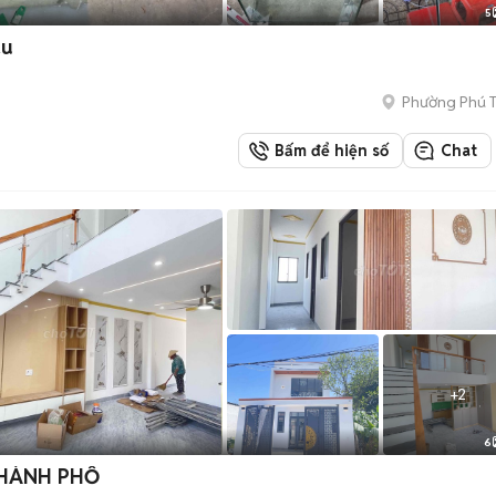
5
ầu
Phường Phú 
Bấm để hiện số
Chat
+
2
6
THÀNH PHỐ