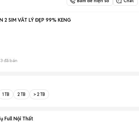
Bấm để hiện số
Chat
N 2 SIM VÂT LÝ ĐẸP 99% KENG
63
đã bán
1 TB
2 TB
> 2 TB
 Full Nội Thất