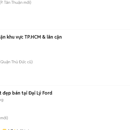
(
P. Tân Thuận
mới)
hận khu vực TP.HCM & lân cận
(Quận Thủ Đức cũ)
t đẹp bán tại Đại Lý Ford
ng
mới)