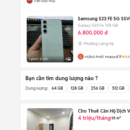
Trần Đức Huy
Samsung S23 FE 5G SSV
Galaxy S23 Fe
128 GB
6.800.000 đ
Phường Láng Hạ
4.9
6
HƯNG PHÁT Mobile
1 phút trước
5
Bạn cần tìm
dung lượng
nào ?
Dung lượng:
64 GB
128 GB
256 GB
512 GB
Cho Thuê Căn Hộ Dịch Vụ
4 triệu/tháng
25 m²