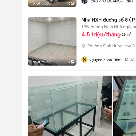
FORD PHỔ QUANG - FORD 
1 phút trước
10
CHÍNH HÃNG
Nhà HXH đường số 8 ( P.
1 PN
Hướng Nam
Nhà ngõ, 
4,5 triệu/tháng
25 m²
Phường Bình Hưng Hoà B
N
2
đã bá
Nguyễn Xuân Tiến
1 phút trước
9