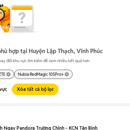
hù hợp tại Huyện Lập Thạch, Vĩnh Phúc
hay đổi khu vực tìm kiếm để xem nhiều kết quả hơn
ZTE
Nubia RedMagic 10SPro+
 vực
Xóa tất cả bộ lọc
h Ngay Pandora Trường Chinh - KCN Tân Bình