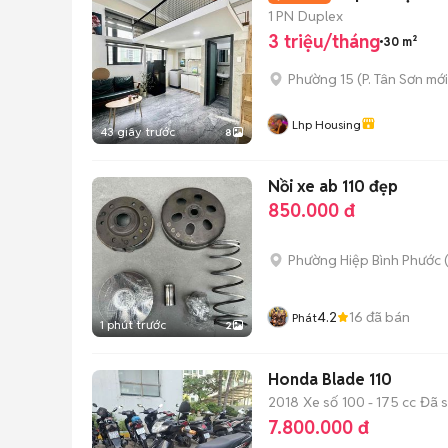
1 PN
Duplex
3 triệu/tháng
30 m²
Phường 15
(
P. Tân Sơn
mới
Lhp Housing
43 giây trước
8
Nồi xe ab 110 đẹp
850.000 đ
Phường Hiệp Bình Phước 
4.2
16
đã bán
Phát
1 phút trước
2
Honda Blade 110
2018
Xe số
100 - 175 cc
Đã 
7.800.000 đ