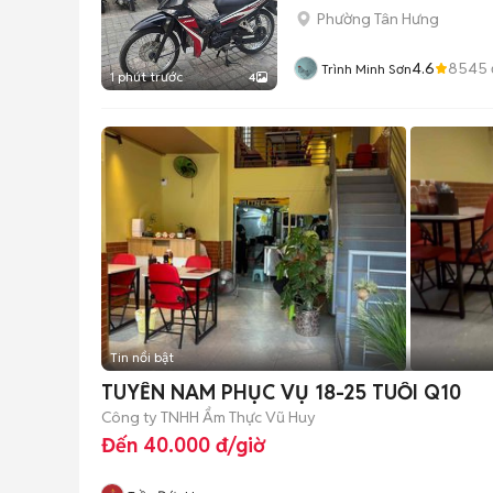
Phường Tân Hưng
4.6
8545
Trình Minh Sơn
1 phút trước
4
Tin nổi bật
TUYỂN NAM PHỤC VỤ 18-25 TUỔI Q10
Công ty TNHH Ẩm Thực Vũ Huy
Đến 40.000 đ/giờ