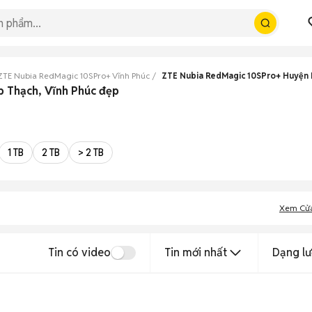
ZTE Nubia RedMagic 10SPro+ Vĩnh Phúc
ZTE Nubia RedMagic 10SPro+ Huyện 
p Thạch, Vĩnh Phúc đẹp
1 TB
2 TB
> 2 TB
Xem Cử
Tin có video
Tin mới nhất
Dạng lư