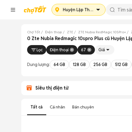
Huyện Lập Thạch
Chợ Tốt
Điện thoại
ZTE
ZTE Nubia RedMagic 10SPro+
0 Zte Nubia Redmagic 10spro Plus cũ Huyện Lậ
Lọc
Điện thoại
67
Giá
Dung lượng:
64 GB
128 GB
256 GB
512 GB
Siêu thị điện tử
Tất cả
Cá nhân
Bán chuyên