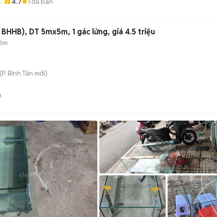
4.7
1
đã bán
CŨ
 BHHB), DT 5mx5m, 1 gác lửng, giá 4.5 triệu
hẻm
(
P. Bình Tân
mới)
n