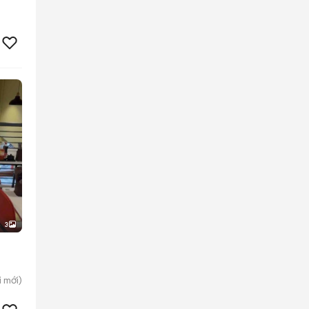
3
i
mới)