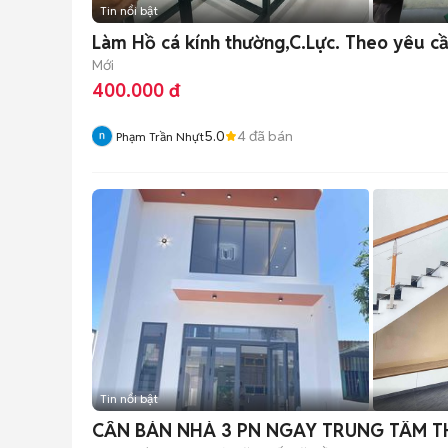
Tin nổi bật
Làm Hồ cá kính thường,C.Lực. Theo yêu c
Mới
400.000 đ
5.0
4
đã bán
Phạm Trần Nhựt
Tin nổi bật
CẦN BÁN NHÀ 3 PN NGAY TRUNG TÂM 