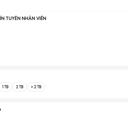
ÍN TUYỂN NHÂN VIÊN
)
1 TB
2 TB
> 2 TB
o