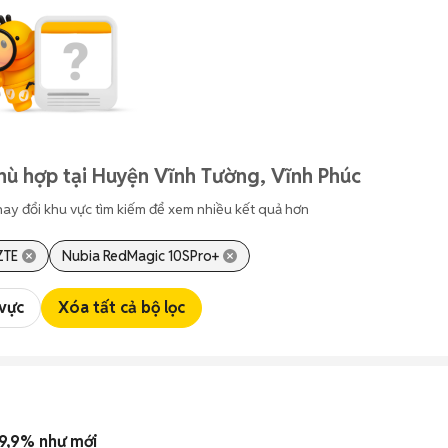
hù hợp tại Huyện Vĩnh Tường, Vĩnh Phúc
hay đổi khu vực tìm kiếm để xem nhiều kết quả hơn
ZTE
Nubia RedMagic 10SPro+
 vực
Xóa tất cả bộ lọc
9,9% như mới