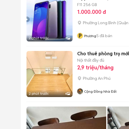
F11
256 GB
1.000.000 đ
Phường Long Bình (Quận 
P
5
đã bán
Phương
2 phút trước
1
Cho thuê phòng trọ mới
Nội thất đầy đủ
2,9 triệu/tháng
Phường An Phú
Cộng Đồng Nhà Đất
2 phút trước
4