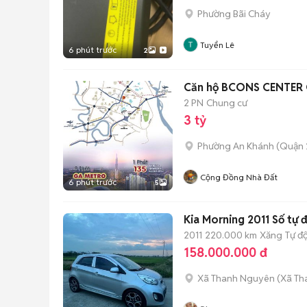
Phường Bãi Cháy
Tuyển Lê
6 phút trước
2
Căn hộ BCONS CENTER C
2 PN
Chung cư
3 tỷ
Phường An Khánh (Quận 
Cộng Đồng Nhà Đất
6 phút trước
5
Kia Morning 2011 Số tự 
2011
220.000 km
Xăng
Tự đ
158.000.000 đ
Xã Thanh Nguyên
(
Xã Th