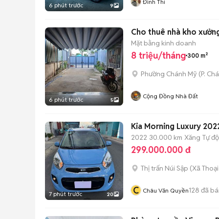
Đình Thi
6 phút trước
9
Cho thuê nhà kho xưởn
Mặt bằng kinh doanh
8 triệu/tháng
300 m²
Phường Chánh Mỹ
(
P. Ch
Cộng Đồng Nhà Đất
6 phút trước
5
Kia Morning Luxury 20
2022
30.000 km
Xăng
Tự đ
299.000.000 đ
Thị trấn Núi Sập
(
Xã Thoại
C
128
đã bá
Châu Văn Quyền
7 phút trước
20