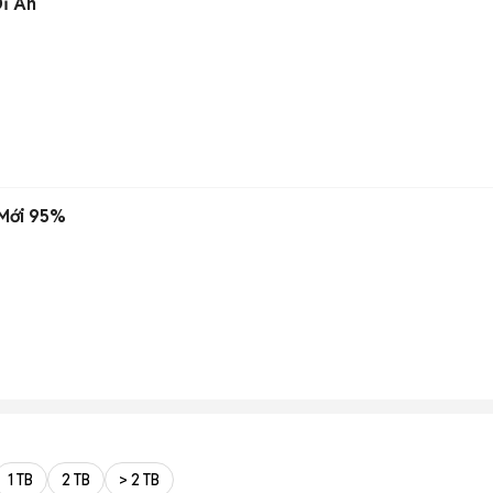
Dĩ An
 Mới 95%
1 TB
2 TB
> 2 TB