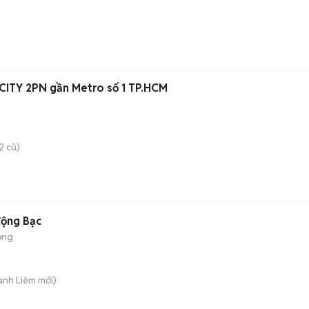
ITY 2PN gần Metro số 1 TP.HCM
2 cũ)
động Bạc
ộng
anh Liêm
mới)