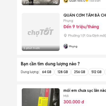
Q
5.0
1
đã bán
Quan Vo
5 phút trước
6
QUÁN CƠM TẤM BÀ CH
Phụng
Đến 9 triệu/tháng
Phường 1
(
P. Gia Định
mới
Phụng
5 phút trước
Bạn cần tìm
dung lượng
nào ?
Dung lượng:
64 GB
128 GB
256 GB
512 GB
mói em chưa sạc lân nà
Mới
300.000 đ