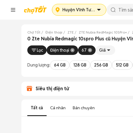
Huyện Vĩnh Tường
Chợ Tốt
Điện thoại
ZTE
ZTE Nubia RedMagic 10SPro+
0 Zte Nubia Redmagic 10spro Plus cũ Huyện Vĩ
Lọc
Điện thoại
67
Giá
Dung lượng:
64 GB
128 GB
256 GB
512 GB
Siêu thị điện tử
Tất cả
Cá nhân
Bán chuyên