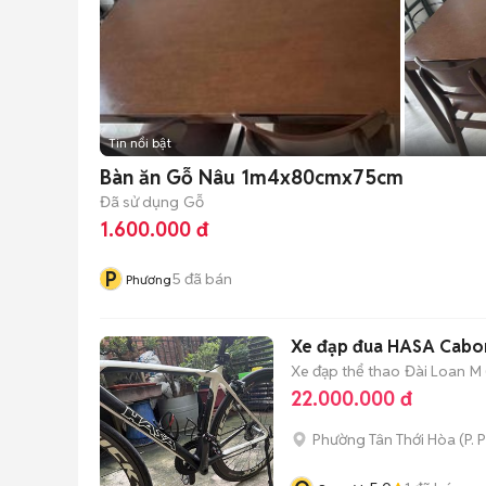
Tin nổi bật
Bàn ăn Gỗ Nâu 1m4x80cmx75cm
Đã sử dụng
Gỗ
1.600.000 đ
P
5
đã bán
Phương
Xe đạp đua HASA Cabon
Xe đạp thể thao
Đài Loan
M 
22.000.000 đ
Phường Tân Thới Hòa
(
P. 