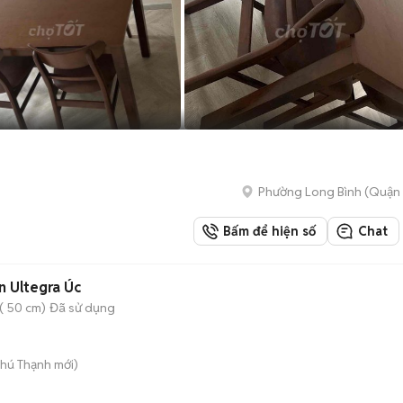
Phường Long Bình (Quận 
Bấm để hiện số
Chat
 Ultegra Úc
( 50 cm)
Đã sử dụng
Phú Thạnh
mới)