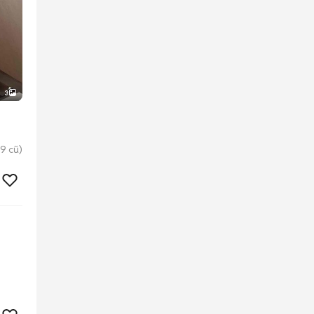
3
9 cũ)