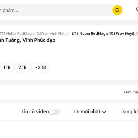
ZTE Nubia RedMagic 10SPro+ Vĩnh Phúc
ZTE Nubia RedMagic 10SPro+ Huyện 
nh Tường, Vĩnh Phúc đẹp
1 TB
2 TB
> 2 TB
Xem Cử
Tin có video
Tin mới nhất
Dạng lư