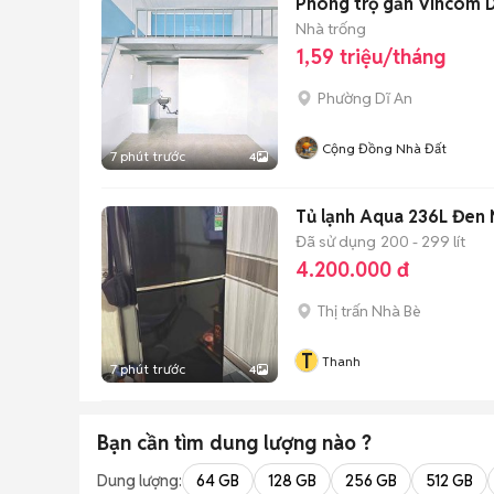
Phòng trọ gần Vincom 
Nhà trống
1,59 triệu/tháng
Phường Dĩ An
Cộng Đồng Nhà Đất
7 phút trước
4
Tủ lạnh Aqua 236L Đen
Đã sử dụng
200 - 299 lít
4.200.000 đ
Thị trấn Nhà Bè
T
Thanh
7 phút trước
4
Bạn cần tìm
dung lượng
nào ?
Dung lượng:
64 GB
128 GB
256 GB
512 GB