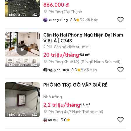
866.000 đ
Phường Tây Thạnh
1 phút trước
3
3.8
52
đã bán
Quang Tùng
Căn Hộ Hai Phòng Ngủ Hiện Đại Nam
Việt Á | C743
2 PN
Căn hộ dịch vụ, mini
20 triệu/tháng
54 m²
Phường Khuê Mỹ
(
P. Ngũ Hành Sơn
mới)
1 phút trước
10
3.0
8
đã bán
Nguyen Hieu
PHÒNG TRỌ GÒ VẤP GIÁ RẺ
Nhà trống
2,2 triệu/tháng
15 m²
Phường 4
(
P. Hạnh Thông
mới)
1 phút trước
6
5.0
Tài Bùi