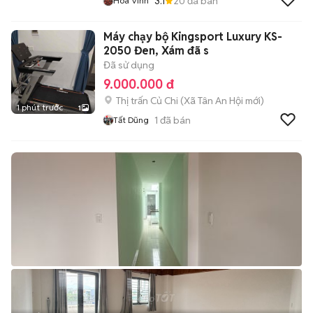
3.1
20
đã bán
Hoa Vinh
Máy chạy bộ Kingsport Luxury KS-
2050 Đen, Xám đã s
Đã sử dụng
9.000.000 đ
Thị trấn Củ Chi
(
Xã Tân An Hội
mới)
1 phút trước
1
1
đã bán
Tất Dũng