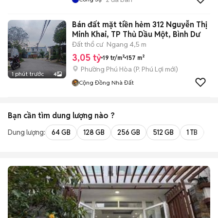
Bán đất mặt tiền hẻm 312 Nguyễn Thị
Minh Khai, TP Thủ Dầu Một, Bình Dư
Đất thổ cư
Ngang 4,5 m
3,05 tỷ
19 tr/m²
157 m²
Phường Phú Hòa
(
P. Phú Lợi
mới)
1 phút trước
4
Cộng Đồng Nhà Đất
Bạn cần tìm
dung lượng
nào ?
Dung lượng:
64 GB
128 GB
256 GB
512 GB
1 TB
2 