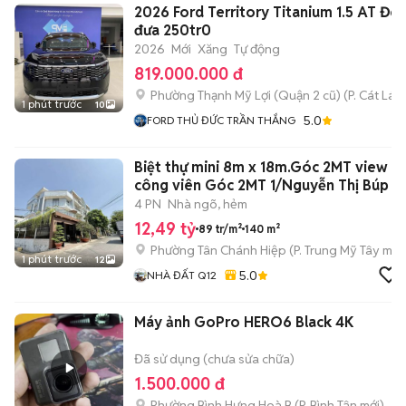
2026 Ford Territory Titanium 1.5 AT Đe
đưa 250tr0
2026
Mới
Xăng
Tự động
819.000.000 đ
Phường Thạnh Mỹ Lợi (Quận 2 cũ)
(
P. Cát Lái
m
1 phút trước
10
5.0
FORD THỦ ĐỨC TRẦN THẮNG
Biệt thự mini 8m x 18m.Góc 2MT view
công viên Góc 2MT 1/Nguyễn Thị Búp
4 PN
Nhà ngõ, hẻm
12,49 tỷ
89 tr/m²
140 m²
Phường Tân Chánh Hiệp
(
P. Trung Mỹ Tây
mới
1 phút trước
12
5.0
NHÀ ĐẤT Q12
Máy ảnh GoPro HERO6 Black 4K
Đã sử dụng (chưa sửa chữa)
1.500.000 đ
Phường Bình Hưng Hoà B
(
P. Bình Tân
mới)