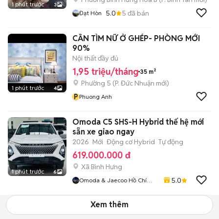
1 phút trước
3
5.0
5
đã bán
Đạt Hòn
CẦN TÌM NỮ Ở GHÉP- PHÒNG MỚI
90%
Nội thất đầy đủ
1,95 triệu/tháng
35 m²
Phường 5
(
P. Đức Nhuận
mới)
1 phút trước
4
P
Phuong Anh
Omoda C5 SHS-H Hybrid thế hệ mới
sẵn xe giao ngay
2026
Mới
Động cơ Hybrid
Tự động
619.000.000 đ
Xã Bình Hưng
1 phút trước
6
5.0
Omoda & Jaecoo Hồ Chí
Minh
Xem thêm