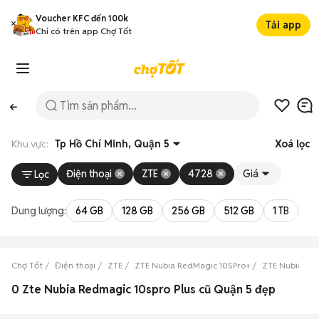
Voucher KFC đến 100k
Tải app
Chỉ có trên app Chợ Tốt
Khu vực:
Tp Hồ Chí Minh, Quận 5
Xoá lọc
Điện thoại
ZTE
4728
Giá
Lọc
Dung lượng:
64 GB
128 GB
256 GB
512 GB
1 TB
2 
Chợ Tốt
Điện thoại
ZTE
ZTE Nubia RedMagic 10SPro+
ZTE Nubia Red
0 Zte Nubia Redmagic 10spro Plus cũ Quận 5 đẹp