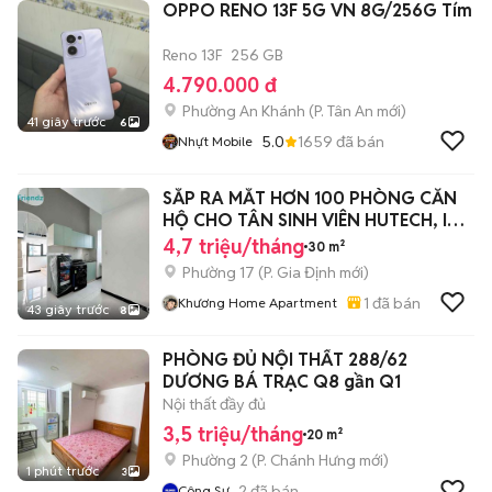
OPPO RENO 13F 5G VN 8G/256G Tím
Reno 13F
256 GB
4.790.000 đ
Phường An Khánh
(
P. Tân An
mới)
41 giây trước
6
5.0
1659
đã bán
Nhựt Mobile
SẮP RA MẮT HƠN 100 PHÒNG CĂN
HỘ CHO TÂN SINH VIÊN HUTECH, IUH
,VLU ,HI
4,7 triệu/tháng
30 m²
Phường 17
(
P. Gia Định
mới)
1
đã bán
Khương Home Apartment
43 giây trước
8
PHÒNG ĐỦ NỘI THẤT 288/62
DƯƠNG BÁ TRẠC Q8 gần Q1
Nội thất đầy đủ
3,5 triệu/tháng
20 m²
Phường 2
(
P. Chánh Hưng
mới)
1 phút trước
3
2
đã bán
Công Sự