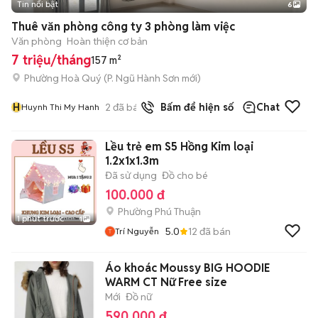
Tin nổi bật
6
+
2
Thuê văn phòng công ty 3 phòng làm việc
Văn phòng
Hoàn thiện cơ bản
7 triệu/tháng
157 m²
Phường Hoà Quý
(
P. Ngũ Hành Sơn
mới)
H
2
đã bán
Bấm để hiện số
Chat
Huynh Thi My Hanh
Lều trẻ em S5 Hồng Kim loại
1.2x1x1.3m
Đã sử dụng
Đồ cho bé
100.000 đ
Phường Phú Thuận
1 phút trước
1
5.0
12
đã bán
Trí Nguyễn
Áo khoác Moussy BIG HOODIE
WARM CT Nữ Free size
Mới
Đồ nữ
590.000 đ