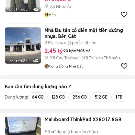
Xã Nhơn Ái
1 phút trước
4
H
Hân
Nhà lầu tân cổ điển mặt tiền đường
nhựa, Bến Cát
3 PN
Nhà mặt phố, mặt tiền
2,45 tỷ
23 tr/m²
105 m²
Xã Cây Trường II
(
Xã Trừ Văn Thố
mới)
1 phút trước
5
Cộng Đồng Nhà Đất
Bạn cần tìm
dung lượng
nào ?
Dung lượng:
64 GB
128 GB
256 GB
512 GB
1 TB
2 
Mainboard ThinkPad X280 i7 8GB
Đã sử dụng (chưa sửa chữa)