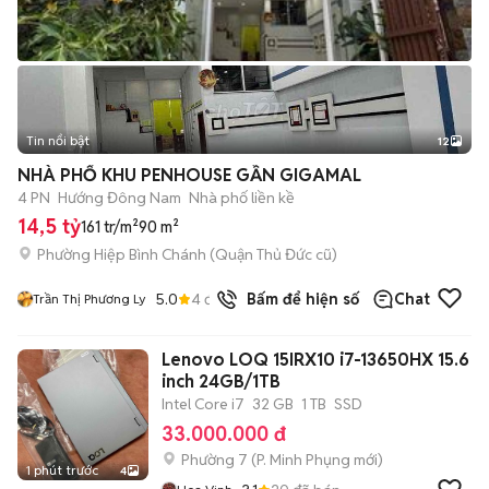
Tin nổi bật
12
+
2
NHÀ PHỐ KHU PENHOUSE GẦN GIGAMAL
4 PN
Hướng Đông Nam
Nhà phố liền kề
14,5 tỷ
161 tr/m²
90 m²
Phường Hiệp Bình Chánh (Quận Thủ Đức cũ)
5.0
4
đã bán
Bấm để hiện số
Chat
Trần Thị Phương Ly
Lenovo LOQ 15IRX10 i7-13650HX 15.6
inch 24GB/1TB
Intel Core i7
32 GB
1 TB
SSD
33.000.000 đ
Phường 7
(
P. Minh Phụng
mới)
1 phút trước
4