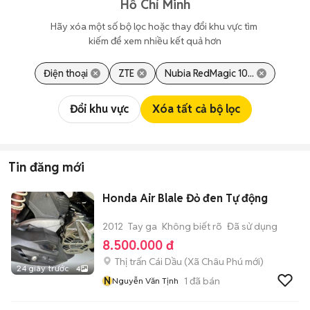
Hồ Chí Minh
Hãy xóa một số bộ lọc hoặc thay đổi khu vực tìm 
kiếm để xem nhiều kết quả hơn
Điện thoại
ZTE
Nubia RedMagic 10...
Đổi khu vực
Xóa tất cả bộ lọc
Tin đăng mới
Honda Air Blale Đỏ đen Tự động
2012
Tay ga
Không biết rõ
Đã sử dụng
8.500.000 đ
Thị trấn Cái Dầu
(
Xã Châu Phú
mới)
24 giây trước
4
N
1
đã bán
Nguyễn Văn Tịnh