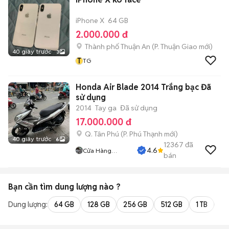
iPhone X
64 GB
2.000.000 đ
Thành phố Thuận An
(
P. Thuận Giao
mới)
40 giây trước
3
T
TG
Honda Air Blade 2014 Trắng bạc Đã
sử dụng
2014
Tay ga
Đã sử dụng
17.000.000 đ
Q. Tân Phú
(
P. Phú Thạnh
mới)
40 giây trước
6
12367
đã
4.6
Cửa Hàng
bán
Tuanduy
Bạn cần tìm
dung lượng
nào ?
Dung lượng:
64 GB
128 GB
256 GB
512 GB
1 TB
2 