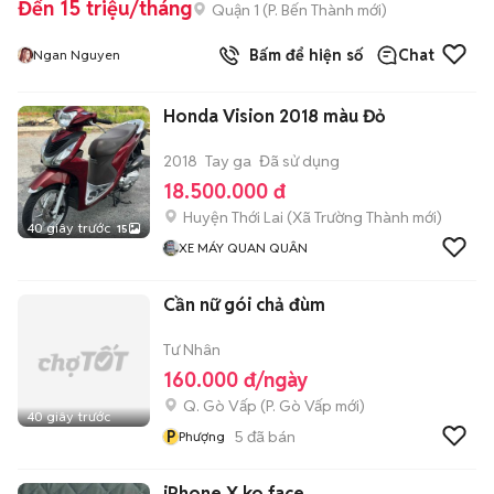
Đến 15 triệu/tháng
Quận 1
(
P. Bến Thành
mới)
Bấm để hiện số
Chat
Ngan Nguyen
Honda Vision 2018 màu Đỏ
2018
Tay ga
Đã sử dụng
18.500.000 đ
Huyện Thới Lai
(
Xã Trường Thành
mới)
40 giây trước
15
XE MÁY QUAN QUÂN
Cần nữ gói chả đùm
Tư Nhân
160.000 đ/ngày
Q. Gò Vấp
(
P. Gò Vấp
mới)
40 giây trước
P
5
đã bán
Phượng
iPhone X ko face