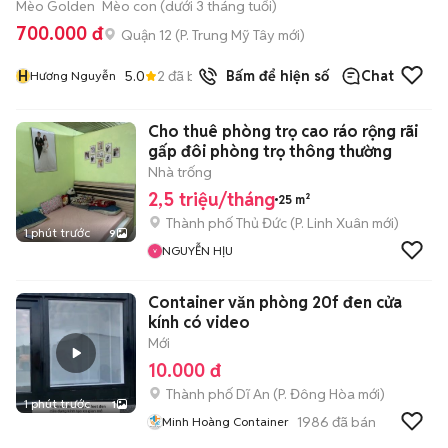
Mèo Golden
Mèo con (dưới 3 tháng tuổi)
700.000 đ
Quận 12
(
P. Trung Mỹ Tây
mới)
H
5.0
2
đã bán
Bấm để hiện số
Chat
Hương Nguyễn
Cho thuê phòng trọ cao ráo rộng rãi
gấp đôi phòng trọ thông thường
Nhà trống
2,5 triệu/tháng
25 m²
Thành phố Thủ Đức
(
P. Linh Xuân
mới)
1 phút trước
9
NGUYỄN HỊU
Container văn phòng 20f đen cửa
kính có video
Mới
10.000 đ
Thành phố Dĩ An
(
P. Đông Hòa
mới)
1 phút trước
1
1986
đã bán
Minh Hoàng Container