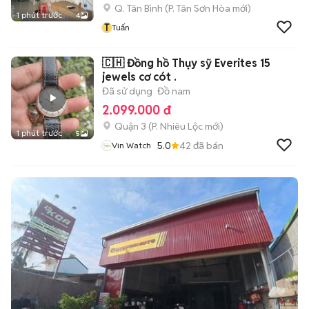
Q. Tân Bình
(
P. Tân Sơn Hòa
mới)
1 phút trước
4
T
Tuấn
🇨🇭 Đồng hồ Thụy sỹ Everites 15
jewels cơ cót .
Đã sử dụng
Đồ nam
2.099.000 đ
Quận 3
(
P. Nhiêu Lộc
mới)
1 phút trước
5
5.0
42
đã bán
Vin Watch