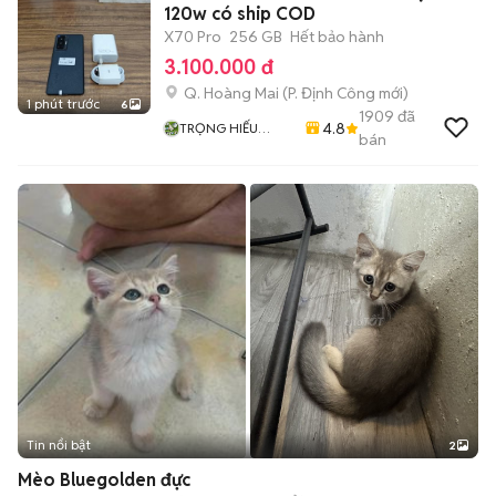
120w có ship COD
X70 Pro
256 GB
Hết bảo hành
3.100.000 đ
Q. Hoàng Mai
(
P. Định Công
mới)
1 phút trước
6
1909
đã
4.8
TRỌNG HIẾU
bán
STORE
Tin nổi bật
2
Mèo Bluegolden đực