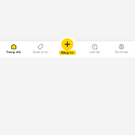
Trang chủ
Quản lý tin
Liên hệ
Tài khoản
Đăng tin
109.000 Bình chọn
Tải ứng dụng Chợ Tốt
Về Chợ Tốt
Quy chế sàn
Chính sách bảo mật
Giải quyết tranh chấp