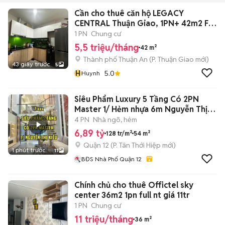
Cần cho thuê căn hộ LEGACY
CENTRAL Thuận Giao, 1PN+ 42m2 Full
nội thất
1 PN
Chung cư
5,5 triệu/tháng
42 m²
Thành phố Thuận An
(
P. Thuận Giao
mới)
43 giây trước
5
H
5.0
Huynh
Siêu Phẩm Luxury 5 Tầng Có 2PN
Master 1/ Hẻm nhựa 6m Nguyễn Thị
Kiểu
4 PN
Nhà ngõ, hẻm
6,89 tỷ
128 tr/m²
54 m²
Quận 12
(
P. Tân Thới Hiệp
mới)
1 phút trước
11
BĐS Nhà Phố Quận 12
Chính chủ cho thuê Offictel sky
center 36m2 1pn full nt giá 11tr
1 PN
Chung cư
11 triệu/tháng
36 m²