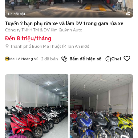
Tin nổi bật
1
Tuyển 2 bạn phụ rửa xe và làm DV trong gara rửa xe
Công ty TNHH TM & DV Kim Quỳnh Auto
Đến 8 triệu/tháng
Thành phố Buôn Ma Thuột
(
P. Tân An
mới)
M
2
đã bán
Bấm để hiện số
Chat
Mai Lê Hoàng Vũ