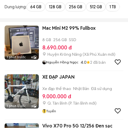
Dung lượng:
64 GB
128 GB
256 GB
512 GB
1 TB
2 
Mac Mini M2 99% Fullbox
8 GB
256 GB
SSD
8.690.000 đ
Huyện Krông Năng
(
Xã Phú Xuân
mới)
1 phút trước
6
4.0
2
đã bán
Nguyễn Hồng Ngọc
XE ĐẠP JAPAN
Xe đạp thể thao
Nhật Bản
Đã sử dụng
9.000.000 đ
Q. Tân Bình
(
P. Tân Bình
mới)
1 phút trước
2
T
Tuyển
Vivo X70 Pro 5G 12/256 Đen sạc