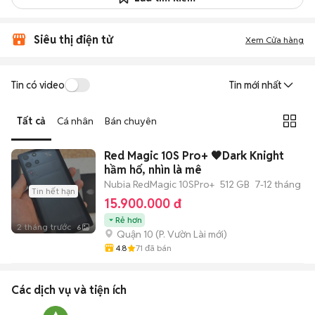
Siêu thị điện tử
Xem Cửa hàng
Tin có video
Tin mới nhất
Tất cả
Cá nhân
Bán chuyên
Red Magic 10S Pro+ 🖤Dark Knight
hầm hố, nhìn là mê
Nubia RedMagic 10SPro+
512 GB
7-12 tháng
Tin hết hạn
15.900.000 đ
Rẻ hơn
2 tháng trước
6
Quận 10
(
P. Vườn Lài
mới)
4.8
71
đã bán
Các dịch vụ và tiện ích