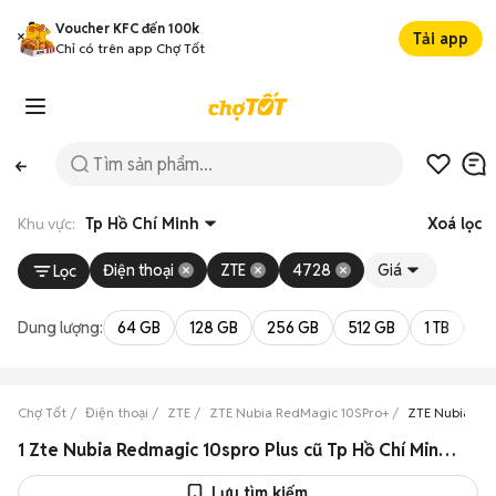
Voucher KFC đến 100k
Tải app
Chỉ có trên app Chợ Tốt
Khu vực:
Tp Hồ Chí Minh
Xoá lọc
Điện thoại
ZTE
4728
Giá
Lọc
Dung lượng:
64 GB
128 GB
256 GB
512 GB
1 TB
2 
Chợ Tốt
Điện thoại
ZTE
ZTE Nubia RedMagic 10SPro+
ZTE Nubia Red
1 Zte Nubia Redmagic 10spro Plus cũ Tp Hồ Chí Minh đẹp
Lưu tìm kiếm