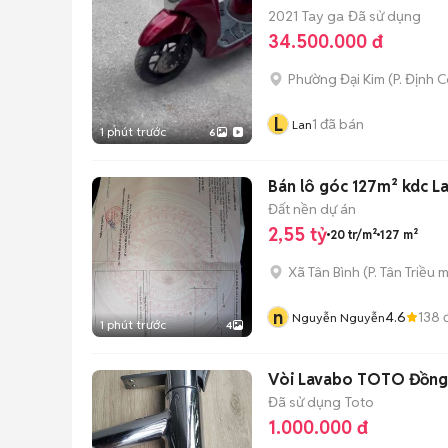
2021
Tay ga
Đã sử dụng
34.500.000 đ
Phường Đại Kim
(
P. Định 
L
1
đã bán
Lan
1 phút trước
6
Bán lô góc 127m² kdc L
Đất nền dự án
2,55 tỷ
20 tr/m²
127 m²
Xã Tân Bình
(
P. Tân Triều
m
n
4.6
138
đ
Nguyễn Nguyễn
1 phút trước
4
Vòi Lavabo TOTO Đồng 
Đã sử dụng
Toto
1.000.000 đ