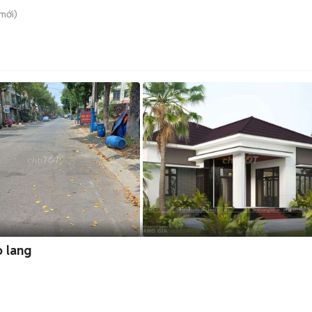
mới)
o lang