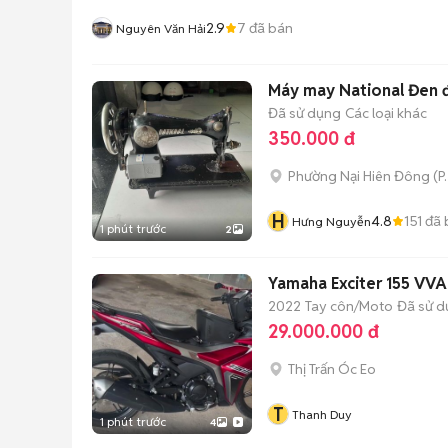
2.9
7
đã bán
Nguyên Văn Hải
Máy may National Đen 
Đã sử dụng
Các loại khác
350.000 đ
Phường Nại Hiên Đông
(
P
H
4.8
151
đã 
Hưng Nguyễn
1 phút trước
2
Yamaha Exciter 155 VV
2022
Tay côn/Moto
Đã sử 
29.000.000 đ
Thị Trấn Óc Eo
T
Thanh Duy
1 phút trước
4