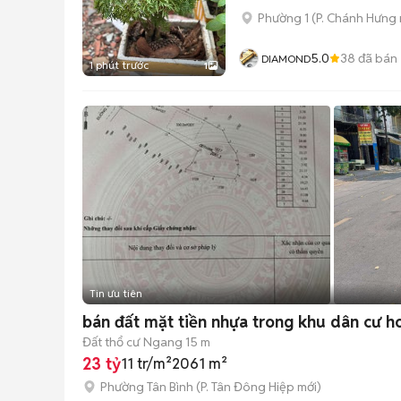
Phường 1
(
P. Chánh Hưng
5.0
38
đã bán
DIAMOND
1 phút trước
1
Tin ưu tiên
bán đất mặt tiền nhựa trong khu dân cư h
Đất thổ cư
Ngang 15 m
23 tỷ
11 tr/m²
2061 m²
Phường Tân Bình
(
P. Tân Đông Hiệp
mới)