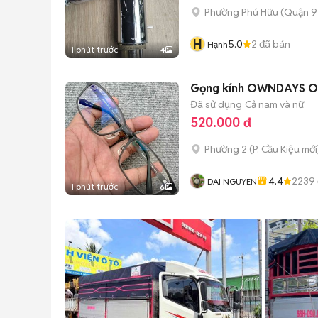
Phường Phú Hữu (Quận 9
H
5.0
2
đã bán
Hạnh
1 phút trước
4
Gọng kính OWNDAYS O
Đã sử dụng
Cả nam và nữ
520.000 đ
Phường 2
(
P. Cầu Kiệu
mới
4.4
2239
DAI NGUYEN
1 phút trước
6