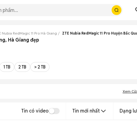
 Nubia RedMagic 11 Pro Hà Giang
ZTE Nubia RedMagic 11 Pro Huyện Bắc Qu
ng, Hà Giang đẹp
1 TB
2 TB
> 2 TB
Xem Cử
Tin có video
Tin mới nhất
Dạng lư