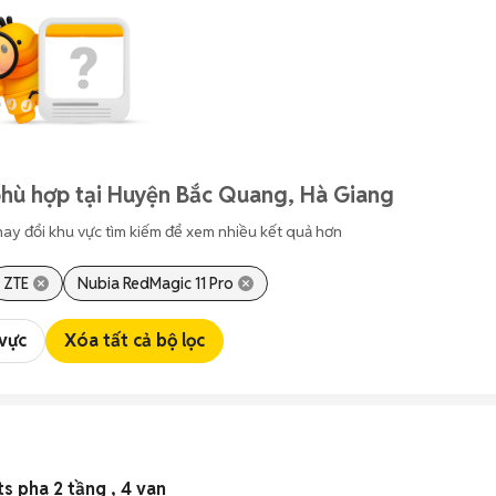
phù hợp tại Huyện Bắc Quang, Hà Giang
hay đổi khu vực tìm kiếm để xem nhiều kết quả hơn
ZTE
Nubia RedMagic 11 Pro
 vực
Xóa tất cả bộ lọc
s pha 2 tầng , 4 van