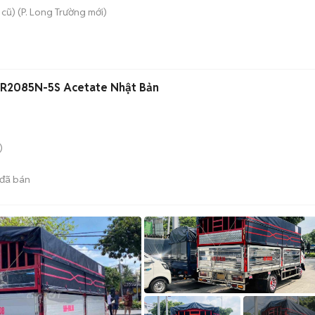
 cũ)
(
P. Long Trường
mới)
R2085N-5S Acetate Nhật Bản
)
đã bán