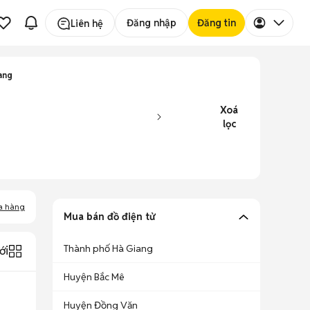
Đăng nhập
Đăng tin
Liên hệ
ang
Xoá
lọc
a hàng
Mua bán đồ điện tử
Thành phố Hà Giang
ới
Huyện Bắc Mê
Huyện Đồng Văn