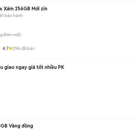
ax Xám 256GB Mới zin
ết bảo hành
ng Biên
mới)
4.7
296
đã bán
 giao ngay giá tốt nhiều PK
 3GB Vàng đồng