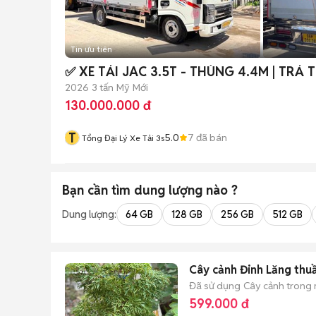
Tin ưu tiên
✅ XE TẢI JAC 3.5T - THÙNG 4.4M | TRẢ
2026
3 tấn
Mỹ
Mới
130.000.000 đ
T
5.0
7
đã bán
Tổng Đại Lý Xe Tải 3s
Bạn cần tìm
dung lượng
nào ?
Dung lượng:
64 GB
128 GB
256 GB
512 GB
Cây cảnh Đinh Lăng thu
Đã sử dụng
Cây cảnh trong
599.000 đ