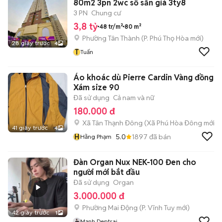
80m2 3pn 2wc sổ sẳn giá 3ty8
3 PN
Chung cư
3,8 tỷ
48 tr/m²
80 m²
Phường Tân Thành
(
P. Phú Thọ Hòa
mới)
28 giây trước
4
T
Tuấn
Áo khoác dù Pierre Cardin Vàng đồng,
Xám size 90
Đã sử dụng
Cả nam và nữ
180.000 đ
Xã Tân Thạnh Đông
(
Xã Phú Hòa Đông
mới)
41 giây trước
4
H
5.0
1897
đã bán
Hằng Phạm
Đàn Organ Nux NEK-100 Đen cho
người mới bắt đầu
Đã sử dụng
Organ
3.000.000 đ
Phường Mai Động
(
P. Vĩnh Tuy
mới)
42 giây trước
1
Mạnh Deptrai