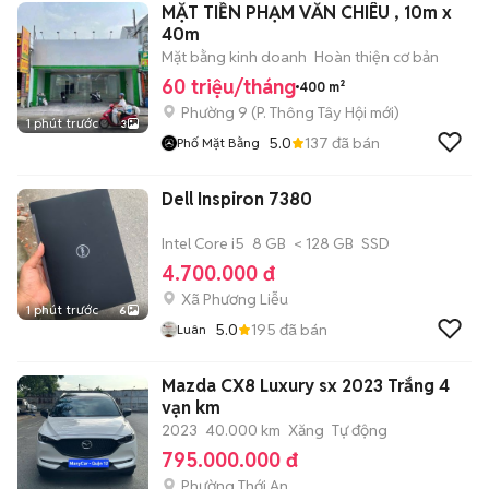
MẶT TIỀN PHẠM VĂN CHIÊU , 10m x
40m
Mặt bằng kinh doanh
Hoàn thiện cơ bản
60 triệu/tháng
400 m²
Phường 9
(
P. Thông Tây Hội
mới)
1 phút trước
3
5.0
137
đã bán
Phố Mặt Bằng
Dell Inspiron 7380
Intel Core i5
8 GB
< 128 GB
SSD
4.700.000 đ
Xã Phương Liễu
1 phút trước
6
5.0
195
đã bán
Luân
Mazda CX8 Luxury sx 2023 Trắng 4
vạn km
2023
40.000 km
Xăng
Tự động
795.000.000 đ
Phường Thới An