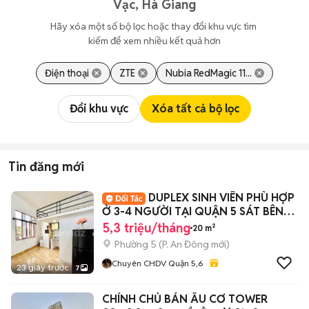
Vạc, Hà Giang
Hãy xóa một số bộ lọc hoặc thay đổi khu vực tìm 
kiếm để xem nhiều kết quả hơn
Điện thoại
ZTE
Nubia RedMagic 11...
Đổi khu vực
Xóa tất cả bộ lọc
Tin đăng mới
DUPLEX SINH VIÊN PHÙ HỢP
Ở 3-4 NGƯỜI TẠI QUẬN 5 SÁT BÊN
SGU, SƯ PHẠM
5,3 triệu/tháng
20 m²
Phường 5
(
P. An Đông
mới)
Chuyên CHDV Quận 5,6
23 giây trước
7
CHÍNH CHỦ BÁN ÂU CƠ TOWER