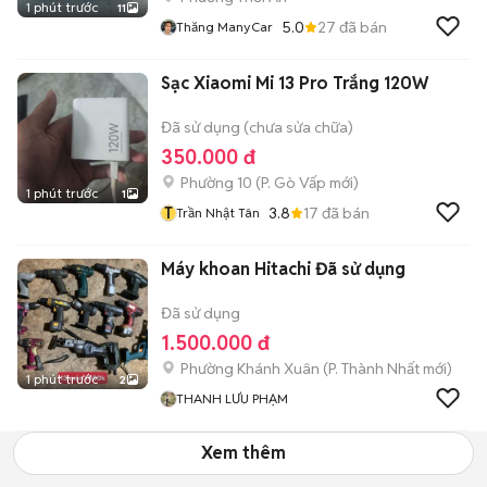
1 phút trước
11
5.0
27
đã bán
Thăng ManyCar
Sạc Xiaomi Mi 13 Pro Trắng 120W
Đã sử dụng (chưa sửa chữa)
350.000 đ
Phường 10
(
P. Gò Vấp
mới)
1 phút trước
1
T
3.8
17
đã bán
Trần Nhật Tân
Máy khoan Hitachi Đã sử dụng
Đã sử dụng
1.500.000 đ
Phường Khánh Xuân
(
P. Thành Nhất
mới)
1 phút trước
2
THANH LƯU PHẠM
Xem thêm