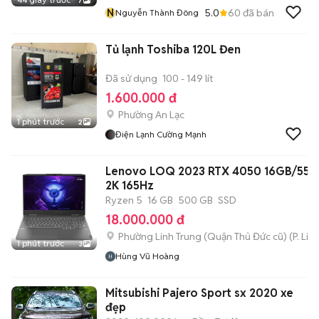
7
N
5.0
60
đã bán
Nguyễn Thành Đông
Tủ lạnh Toshiba 120L Đen
Đã sử dụng
100 - 149 lít
1.600.000 đ
Phường An Lạc
1 phút trước
2
Điện Lạnh Cường Mạnh
Lenovo LOQ 2023 RTX 4050 16GB/550
2K 165Hz
Ryzen 5
16 GB
500 GB
SSD
18.000.000 đ
Phường Linh Trung (Quận Thủ Đức cũ)
(
P. Lin
1 phút trước
3
Hùng Vũ Hoàng
Mitsubishi Pajero Sport sx 2020 xe
đẹp