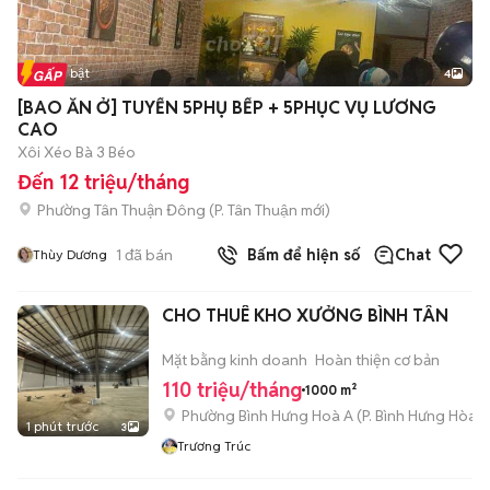
Tin nổi bật
4
[BAO ĂN Ở] TUYỂN 5PHỤ BẾP + 5PHỤC VỤ LƯƠNG
CAO
Xôi Xéo Bà 3 Béo
Đến 12 triệu/tháng
Phường Tân Thuận Đông
(
P. Tân Thuận
mới)
1
đã bán
Bấm để hiện số
Chat
Thùy Dương
CHO THUÊ KHO XƯỞNG BÌNH TÂN
Mặt bằng kinh doanh
Hoàn thiện cơ bản
110 triệu/tháng
1000 m²
Phường Bình Hưng Hoà A
(
P. Bình Hưng Hòa
m
1 phút trước
3
Trương Trúc