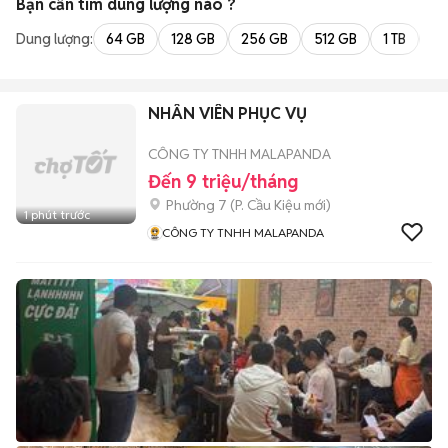
Bạn cần tìm
dung lượng
nào ?
Dung lượng:
64 GB
128 GB
256 GB
512 GB
1 TB
2 
NHÂN VIÊN PHỤC VỤ
CÔNG TY TNHH MALAPANDA
Đến 9 triệu/tháng
Phường 7
(
P. Cầu Kiệu
mới)
1 phút trước
CÔNG TY TNHH MALAPANDA