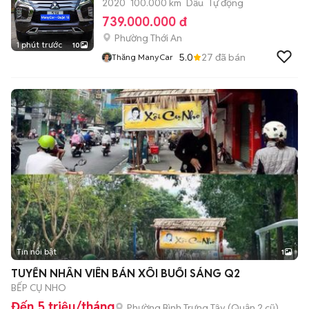
2020
100.000 km
Dầu
Tự động
739.000.000 đ
Phường Thới An
1 phút trước
10
5.0
27
đã bán
Thăng ManyCar
Tin nổi bật
1
TUYỂN NHÂN VIÊN BÁN XÔI BUỔI SÁNG Q2
BẾP CỤ NHO
Đến 5 triệu/tháng
Phường Bình Trưng Tây (Quận 2 cũ)