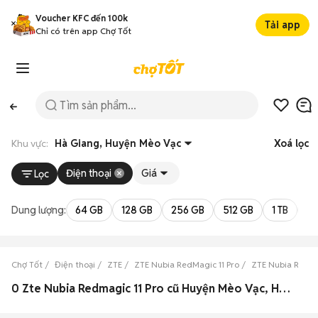
Voucher KFC đến 100k
Tải app
Chỉ có trên app Chợ Tốt
Khu vực:
Hà Giang, Huyện Mèo Vạc
Xoá lọc
Điện thoại
Giá
Lọc
Dung lượng:
64 GB
128 GB
256 GB
512 GB
1 TB
2 
Chợ Tốt
Điện thoại
ZTE
ZTE Nubia RedMagic 11 Pro
ZTE Nubia RedMa
0 Zte Nubia Redmagic 11 Pro cũ Huyện Mèo Vạc, Hà Giang đẹp