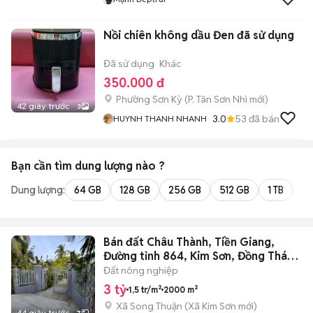
Nồi chiên không dầu Đen đã sử dụng
Đã sử dụng
Khác
350.000 đ
Phường Sơn Kỳ
(
P. Tân Sơn Nhì
mới)
42 giây trước
3
3.0
53
đã bán
HUYNH THANH NHANH
Bạn cần tìm
dung lượng
nào ?
Dung lượng:
64 GB
128 GB
256 GB
512 GB
1 TB
2 
Bán đất Châu Thành, Tiền Giang,
Đường tỉnh 864, Kim Sơn, Đồng Tháp
mới
Đất nông nghiệp
3 tỷ
1,5 tr/m²
2000 m²
Xã Song Thuận
(
Xã Kim Sơn
mới)
44 giây trước