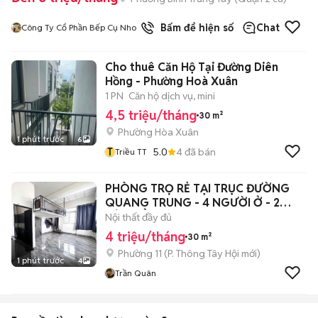
Bấm để hiện số
Chat
Công Ty Cổ Phần Bếp Cụ Nho
Cho thuê Căn Hộ Tại Đường Diên
Hồng - Phường Hoà Xuân
1 PN
Căn hộ dịch vụ, mini
4,5 triệu/tháng
30 m²
Phường Hòa Xuân
1 phút trước
6
T
5.0
4
đã bán
Triều TT
PHÒNG TRỌ RẺ TẠI TRỤC ĐƯỜNG
QUANG TRUNG - 4 NGƯỜI Ở - 2
CỬA SỔ TRỜI
Nội thất đầy đủ
4 triệu/tháng
30 m²
Phường 11
(
P. Thông Tây Hội
mới)
1 phút trước
4
Trần Quân