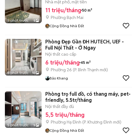
Nhà mặt phố, mặt tiền
11 triệu/tháng
50 m²
Phường Bạch Mai
5 phút trước
5
Cộng Đồng Nhà Đất
Phòng Đẹp Gần ĐH HUTECH, UEF -
Full Nội Thất - Ở Ngay
Nội thất cao cấp
6 triệu/tháng
45 m²
Phường 26
(
P. Bình Thạnh
mới)
5 phút trước
10
Bảo Khang
Phòng trọ full đồ, có thang máy, pet-
friendly, 5.5tr/tháng
Nội thất đầy đủ
5,5 triệu/tháng
Phường Hạ Đình
(
P. Khương Đình
mới)
5 phút trước
5
Cộng Đồng Nhà Đất