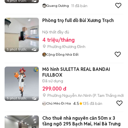
4 phút trước
3
11
đã bán
Quang Dương
Phòng trọ full đồ Bùi Xương Trạch
Nội thất đầy đủ
4 triệu/tháng
Phường Khương Đình
5 phút trước
4
Cộng Đồng Nhà Đất
Mô hình SULETTA REAL BANDAI
FULLBOX
Đã sử dụng
299.000 đ
Phường Nguyễn An Ninh
(
P. Tam Thắng
mới)
5 phút trước
1
4.5
135
đã bán
Chú Mèo Đi Hia
Cho thuê nhà nguyên căn 50m x 3
tầng ngõ 295 Bạch Mai, Hai Bà Trưng