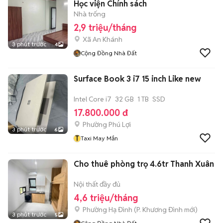
Học viện Chính sách
Nhà trống
2,9 triệu/tháng
Xã An Khánh
3 phút trước
4
Cộng Đồng Nhà Đất
Surface Book 3 i7 15 inch Like new
Intel Core i7
32 GB
1 TB
SSD
17.800.000 đ
Phường Phú Lợi
3 phút trước
6
T
Taxi May Mắn
Cho thuê phòng trọ 4.6tr Thanh Xuân
Nội thất đầy đủ
4,6 triệu/tháng
Phường Hạ Đình
(
P. Khương Đình
mới)
3 phút trước
5