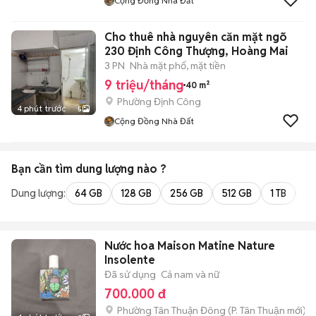
Cộng Đồng Nhà Đất
Cho thuê nhà nguyên căn mặt ngõ
230 Định Công Thượng, Hoàng Mai
3 PN
Nhà mặt phố, mặt tiền
9 triệu/tháng
40 m²
Phường Định Công
4 phút trước
5
Cộng Đồng Nhà Đất
Bạn cần tìm
dung lượng
nào ?
Dung lượng:
64 GB
128 GB
256 GB
512 GB
1 TB
2 
Nước hoa Maison Matine Nature
Insolente
Đã sử dụng
Cả nam và nữ
700.000 đ
Phường Tân Thuận Đông
(
P. Tân Thuận
mới)