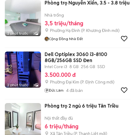
Phòng trọ Nguyễn Xiển, 3.5 - 3.8 triệu
Nhà trống
3,5 triệu/tháng
Phường Hạ Đình
(
P. Khương Đình
mới)
2 phút trước
3
Cộng Đồng Nhà Đất
Dell Optiplex 3060 i3-8100
8GB/256GB SSD Đen
Intel Core i3
8 GB
256 GB
SSD
3.500.000 đ
Phường Đại Kim
(
P. Định Công
mới)
2 phút trước
3
4
đã bán
Đức Lâm
Phòng trọ 2 ngủ 6 triệu Tân Triều
Nội thất đầy đủ
6 triệu/tháng
Xã Tân Triều
(
P. Thanh Liệt
mới)