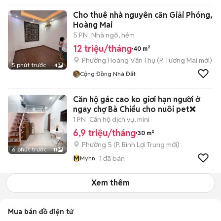
Cho thuê nhà nguyên căn Giải Phóng,
Hoàng Mai
5 PN
Nhà ngõ, hẻm
12 triệu/tháng
40 m²
Phường Hoàng Văn Thụ
(
P. Tương Mai
mới)
5 phút trước
4
Cộng Đồng Nhà Đất
Căn hộ gác cao ko giơi hạn người ở
ngay chợ Bà Chiểu cho nuôi pet❌
1 PN
Căn hộ dịch vụ, mini
6,9 triệu/tháng
30 m²
Phường 5
(
P. Bình Lợi Trung
mới)
6 phút trước
11
M
1
đã bán
Myhn
Xem thêm
Mua bán đồ điện tử