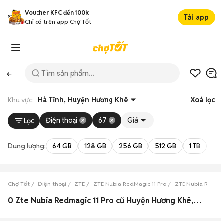
Voucher KFC đến 100k
Tải app
Chỉ có trên app Chợ Tốt
Khu vực:
Hà Tĩnh, Huyện Hương Khê
Xoá lọc
Điện thoại
67
Giá
Lọc
Dung lượng:
64 GB
128 GB
256 GB
512 GB
1 TB
2 
Chợ Tốt
Điện thoại
ZTE
ZTE Nubia RedMagic 11 Pro
ZTE Nubia RedMa
0 Zte Nubia Redmagic 11 Pro cũ Huyện Hương Khê, Hà Tĩnh đẹp