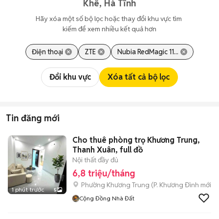
Khê, Hà Tĩnh
Hãy xóa một số bộ lọc hoặc thay đổi khu vực tìm 
kiếm để xem nhiều kết quả hơn
Điện thoại
ZTE
Nubia RedMagic 11...
Đổi khu vực
Xóa tất cả bộ lọc
Tin đăng mới
Cho thuê phòng trọ Khương Trung,
Thanh Xuân, full đồ
Nội thất đầy đủ
6,8 triệu/tháng
Phường Khương Trung
(
P. Khương Đình
mới)
1 phút trước
5
Cộng Đồng Nhà Đất