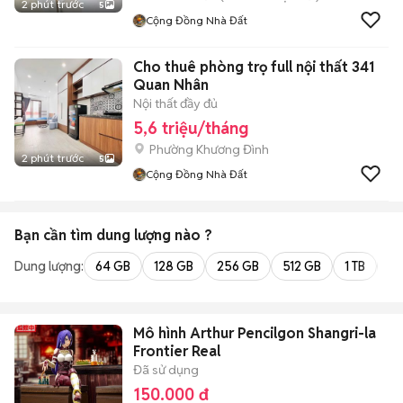
2 phút trước
5
Cộng Đồng Nhà Đất
Cho thuê phòng trọ full nội thất 341
Quan Nhân
Nội thất đầy đủ
5,6 triệu/tháng
Phường Khương Đình
2 phút trước
5
Cộng Đồng Nhà Đất
Bạn cần tìm
dung lượng
nào ?
Dung lượng:
64 GB
128 GB
256 GB
512 GB
1 TB
2 
Mô hình Arthur Pencilgon Shangri-la
Frontier Real
Đã sử dụng
150.000 đ