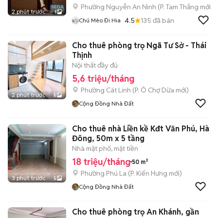
Phường Nguyễn An Ninh
(
P. Tam Thắng
mới)
2 phút trước
1
4.5
135
đã bán
Chú Mèo Đi Hia
Cho thuê phòng trọ Ngã Tư Sở - Thái
Thịnh
Nội thất đầy đủ
5,6 triệu/tháng
Phường Cát Linh
(
P. Ô Chợ Dừa
mới)
2 phút trước
5
Cộng Đồng Nhà Đất
Cho thuê nhà Liền kề Kđt Văn Phú, Hà
Đông, 50m x 5 tầng
Nhà mặt phố, mặt tiền
18 triệu/tháng
50 m²
Phường Phú La
(
P. Kiến Hưng
mới)
3 phút trước
5
Cộng Đồng Nhà Đất
Cho thuê phòng trọ An Khánh, gần