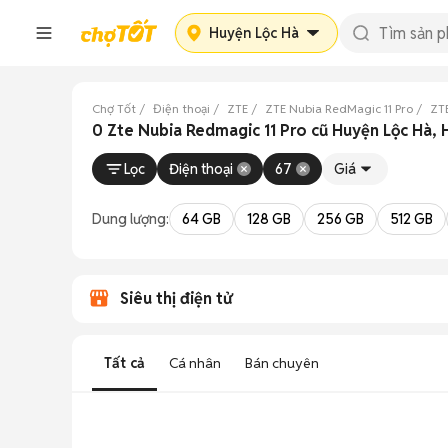
Huyện Lộc Hà
Chợ Tốt
Điện thoại
ZTE
ZTE Nubia RedMagic 11 Pro
ZTE
0 Zte Nubia Redmagic 11 Pro cũ Huyện Lộc Hà, 
Lọc
Điện thoại
67
Giá
Dung lượng:
64 GB
128 GB
256 GB
512 GB
Siêu thị điện tử
Tất cả
Cá nhân
Bán chuyên