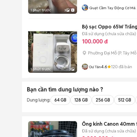
Quạt Cầm Tay Động Cơ Má
1 phút trước
3
Bay
Bộ sạc Oppo 65W Trắng 
Đã sử dụng (chưa sửa chữa)
100.000 đ
Phường Đại Mỗ
(
P. Tây Mỗ
4.6
120
đã bán
Dư Tân
1 phút trước
3
Bạn cần tìm
dung lượng
nào ?
Dung lượng:
64 GB
128 GB
256 GB
512 GB
Ống kính Canon 40mm 
Đã sử dụng (chưa sửa chữa)