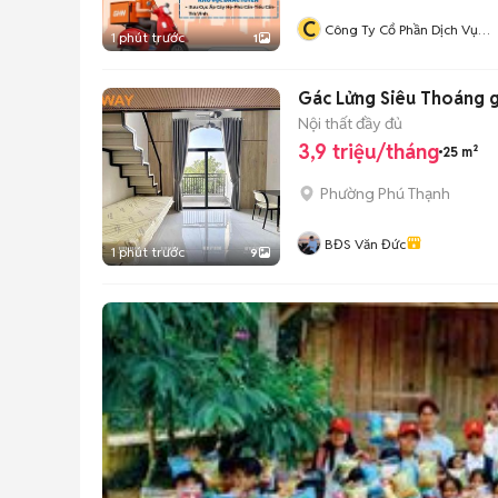
C
Công Ty Cổ Phần Dịch Vụ
1 phút trước
1
Giao Hàng Nhanh
Gác Lửng Siêu Thoáng g
Nội thất đầy đủ
3,9 triệu/tháng
25 m²
Phường Phú Thạnh
BĐS Văn Đức
1 phút trước
9