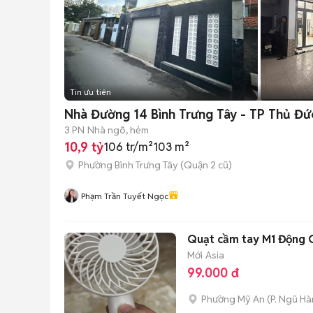
Tin ưu tiên
Nhà Đường 14 Bình Trưng Tây - TP Thủ Đ
3 PN
Nhà ngõ, hẻm
10,9 tỷ
106 tr/m²
103 m²
Phường Bình Trưng Tây (Quận 2 cũ)
Phạm Trần Tuyết Ngọc
Quạt cầm tay M1 Động 
Mới
Asia
99.000 đ
Phường Mỹ An
(
P. Ngũ H