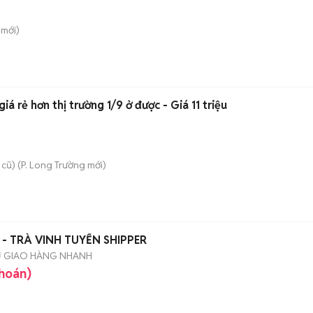
mới)
 rẻ hơn thị trường 1/9 ở được - Giá 11 triệu
 cũ)
(
P. Long Trường
mới)
 - TRÀ VINH TUYỂN SHIPPER
Ụ GIAO HÀNG NHANH
khoán)