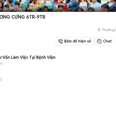
ƯƠNG CỨNG 6TR-9TR
Phường 
Bấm để hiện số
Chat
 Vấn Làm Việc Tại Bệnh Viện
ão
)