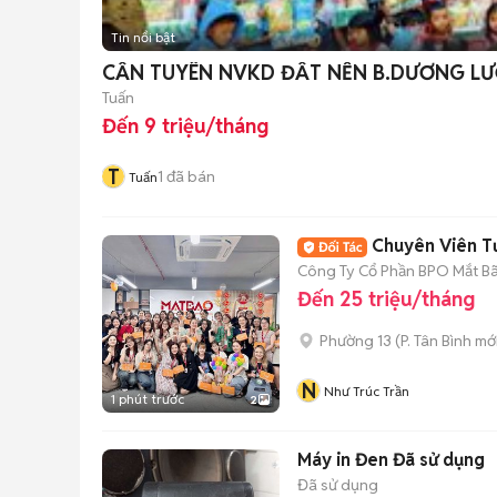
Tin nổi bật
CẦN TUYÊN NVKD ĐẤT NỀN B.DƯƠNG L
Tuấn
Đến 9 triệu/tháng
T
1
đã bán
Tuấn
Chuyên Viên Tư
Công Ty Cổ Phần BPO Mắt B
Đến 25 triệu/tháng
Phường 13
(
P. Tân Bình
mới
N
Như Trúc Trần
1 phút trước
2
Máy in Đen Đã sử dụng
Đã sử dụng