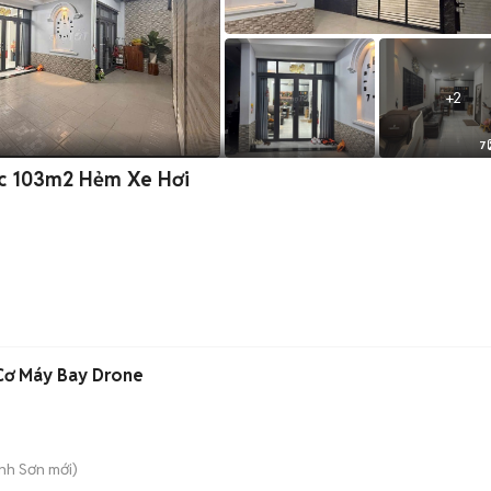
+
2
7
ức 103m2 Hẻm Xe Hơi
Cơ Máy Bay Drone
ành Sơn
mới)