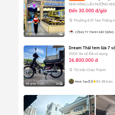
NHÀ HÀNG LẨU NƯỚNG NHẬ
Đến 30.000 đ/giờ
Phường 8
(
P. Tam Thắng
m
CÔNG TY TNHH XÂY DỰNG
31 giây trước
3
VÀ DỊCH VỤ SHO VIỆT NAM
Dream Thái tem lửa 7 s
2000
Xe số
Đã sử dụng
26.800.000 đ
Thị trấn Châu Thành
3.0
86
đã bán
Minh Tan
44 giây trước
20