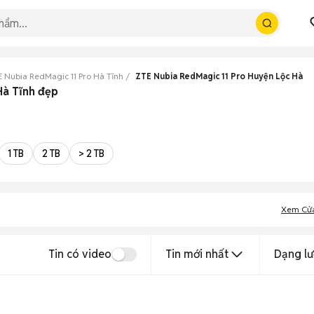
 Nubia RedMagic 11 Pro Hà Tĩnh
ZTE Nubia RedMagic 11 Pro Huyện Lộc Hà
Hà Tĩnh đẹp
1 TB
2 TB
> 2 TB
Xem Cử
Tin có video
Tin mới nhất
Dạng lư