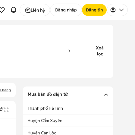
Đăng nhập
Đăng tin
Liên hệ
Xoá
lọc
a hàng
Mua bán đồ điện tử
Thành phố Hà Tĩnh
ới
Huyện Cẩm Xuyên
Huyện Can Lộc