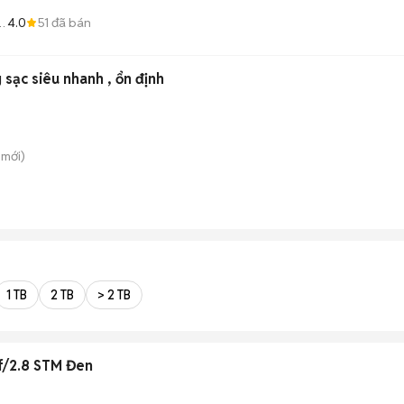
4.0
51
đã bán
y
sạc siêu nhanh , ổn định
mới)
1 TB
2 TB
> 2 TB
f/2.8 STM Đen