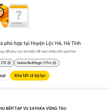
ả phù hợp tại Huyện Lộc Hà, Hà Tĩnh
hay đổi khu vực tìm kiếm để xem nhiều kết quả hơn
ZTE
Nubia RedMagic 11 Pro
 vực
Xóa tất cả bộ lọc
PHỤ BẾP/TẠP VỤ SAYAKA VŨNG TÀU