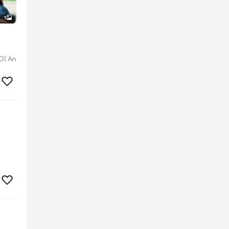
1
Dĩ An