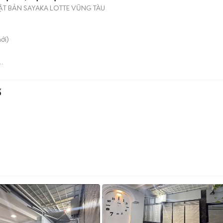
T BẢN SAYAKA LOTTE VŨNG TÀU
ới)
ố