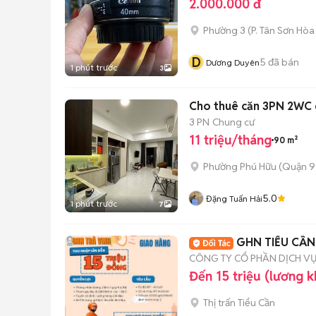
2.000.000 đ
Phường 3
(
P. Tân Sơn Hòa
D
5
đã bán
Dương Duyên
1 phút trước
3
Cho thuê căn 3PN 2WC giá
3 PN
Chung cư
11 triệu/tháng
90 m²
Phường Phú Hữu (Quận 9
5.0
Đặng Tuấn Hải
1 phút trước
7
GHN TIỂU CẦN
CÔNG TY CỔ PHẦN DỊCH V
Đến 15 triệu (lương 
Thị trấn Tiểu Cần