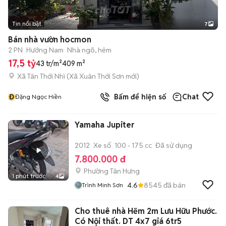
Tin nổi bật
7
+
2
Bán nhà vườn hocmon
2 PN
Hướng Nam
Nhà ngõ, hẻm
17,5 tỷ
43 tr/m²
409 m²
Xã Tân Thới Nhì
(
Xã Xuân Thới Sơn
mới)
Đ
Bấm để hiện số
Chat
Đặng Ngọc Hiền
Yamaha Jupiter
2012
Xe số
100 - 175 cc
Đã sử dụng
7.800.000 đ
Phường Tân Hưng
1 phút trước
4
4.6
8545
đã bán
Trình Minh Sơn
Cho thuê nhà Hẽm 2m Lưu Hữu Phước.
Có Nội thất. DT 4x7 giá 6tr5