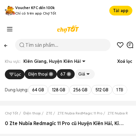
Voucher KFC đến 100k
Tải app
Chỉ có trên app Chợ Tốt
Khu vực:
Kiên Giang, Huyện Kiên Hải
Xoá lọc
Điện thoại
67
Giá
Lọc
Dung lượng:
64 GB
128 GB
256 GB
512 GB
1 TB
2 
Chợ Tốt
Điện thoại
ZTE
ZTE Nubia RedMagic 11 Pro
ZTE Nubia RedMa
0 Zte Nubia Redmagic 11 Pro cũ Huyện Kiên Hải, Kiên Giang đẹp