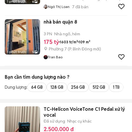
1 phút trước
6
7
đã bán
Ngô Thị Loan
nhà bán quận 8
3 PN
Nhà ngõ, hẻm
175 tỷ
1603 tr/m²
109 m²
Phường 7
(
P. Bình Đông
mới)
1 phút trước
5
Tran Bao
Bạn cần tìm
dung lượng
nào ?
Dung lượng:
64 GB
128 GB
256 GB
512 GB
1 TB
2 
TC-Helicon VoiceTone C1 Pedal xử lý
vocal
Đã sử dụng
Nhạc cụ khác
2.500.000 đ