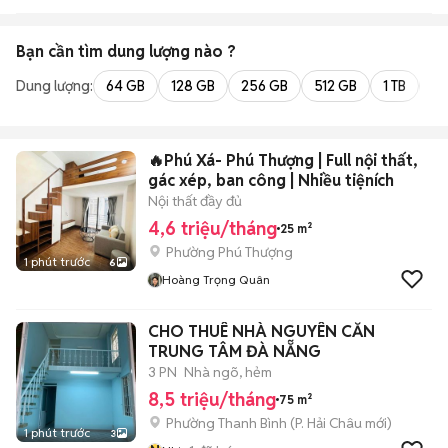
Bạn cần tìm
dung lượng
nào ?
Dung lượng:
64 GB
128 GB
256 GB
512 GB
1 TB
2 
🔥Phú Xá- Phú Thượng | Full nội thất,
gác xép, ban công | Nhiều tiệních
Nội thất đầy đủ
4,6 triệu/tháng
25 m²
Phường Phú Thượng
1 phút trước
6
Hoàng Trọng Quân
CHO THUÊ NHÀ NGUYÊN CĂN
TRUNG TÂM ĐÀ NẴNG
3 PN
Nhà ngõ, hẻm
8,5 triệu/tháng
75 m²
Phường Thanh Bình
(
P. Hải Châu
mới)
1 phút trước
3