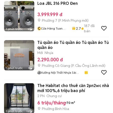
Loa JBL 316 PRO Đen
3.999.999 đ
Phường 7
(
P. Minh Phụng
mới)
187
đã
C
2.7
Cửa Hàng Tuan
1 phút trước
5
bán
Nghia
Tủ quần áo Tủ quần áo Tủ quần áo Tủ
quần áo
Mới
Nhựa
2.290.000 đ
Phường Cô Giang
(
P. Cầu Ông Lãnh
mới)
1 phút trước
1
Xưởng Nội Thất Nhựa Sài
Gòn
The Habitat cho thuê căn 2pn2wc nhà
mới 100%,6 triệu bao phí
2 PN
Chung cư
6 triệu/tháng
70 m²
Phường Bình Hòa
1 phút trước
12