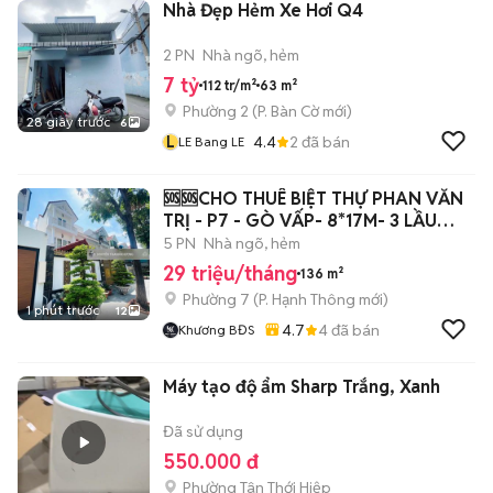
Nhà Đẹp Hẻm Xe Hơi Q4
2 PN
Nhà ngõ, hẻm
7 tỷ
112 tr/m²
63 m²
Phường 2
(
P. Bàn Cờ
mới)
28 giây trước
6
L
4.4
2
đã bán
LE Bang LE
🆘🆘CHO THUÊ BIỆT THỰ PHAN VĂN
TRỊ - P7 - GÒ VẤP- 8*17M- 3 LẦU
🆘🆘
5 PN
Nhà ngõ, hẻm
29 triệu/tháng
136 m²
Phường 7
(
P. Hạnh Thông
mới)
1 phút trước
12
4.7
4
đã bán
Khương BĐS
Máy tạo độ ẩm Sharp Trắng, Xanh
Đã sử dụng
550.000 đ
Phường Tân Thới Hiệp