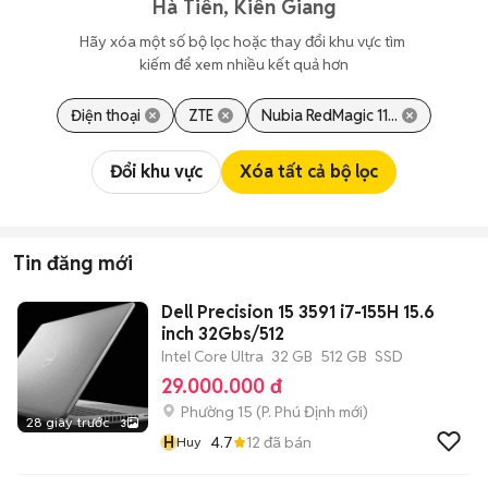
Hà Tiên, Kiên Giang
Hãy xóa một số bộ lọc hoặc thay đổi khu vực tìm 
kiếm để xem nhiều kết quả hơn
Điện thoại
ZTE
Nubia RedMagic 11...
Đổi khu vực
Xóa tất cả bộ lọc
Tin đăng mới
Dell Precision 15 3591 i7-155H 15.6
inch 32Gbs/512
Intel Core Ultra
32 GB
512 GB
SSD
29.000.000 đ
Phường 15
(
P. Phú Định
mới)
28 giây trước
3
H
4.7
12
đã bán
Huy