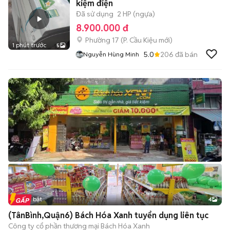
kiệm điện
Đã sử dụng
2 HP (ngựa)
8.900.000 đ
Phường 17
(
P. Cầu Kiệu
mới)
1 phút trước
5
5.0
206
đã bán
Nguyễn Hùng Minh
Tin nổi bật
4
(TânBình,Quận6) Bách Hóa Xanh tuyển dụng liên tục
Công ty cổ phần thương mại Bách Hóa Xanh