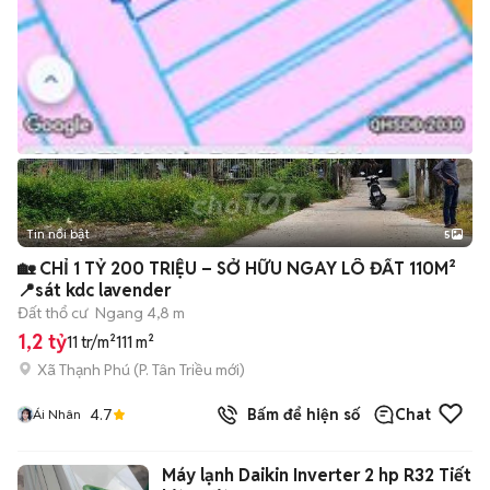
Tin nổi bật
5
🏡 CHỈ 1 TỶ 200 TRIỆU – SỞ HỮU NGAY LÔ ĐẤT 110M²
📍sát kdc lavender
Đất thổ cư
Ngang 4,8 m
1,2 tỷ
11 tr/m²
111 m²
Xã Thạnh Phú
(
P. Tân Triều
mới)
4.7
Bấm để hiện số
Chat
Ái Nhân
Máy lạnh Daikin Inverter 2 hp R32 Tiết