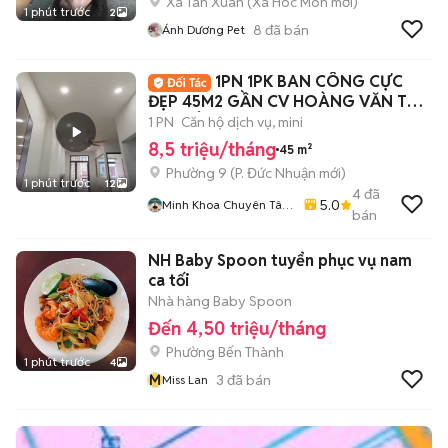
Xã Tân Xuân
(
Xã Hóc Môn
mới)
1 phút trước
2
8
đã bán
Ánh Dương Pet
1PN 1PK BAN CÔNG CỰC
ĐẸP 45M2 GẦN CV HOÀNG VĂN THỤ
- BV TÂM ANH
1 PN
Căn hộ dịch vụ, mini
8,5 triệu/tháng
45 m²
Phường 9
(
P. Đức Nhuận
mới)
1 phút trước
12
4
đã
5.0
Minh Khoa Chuyên Tân
bán
Bình - Tân Phú
NH Baby Spoon tuyển phục vụ nam
ca tối
Nhà hàng Baby Spoon
Đến 4,50 triệu/tháng
Phường Bến Thành
1 phút trước
4
M
3
đã bán
Miss Lan