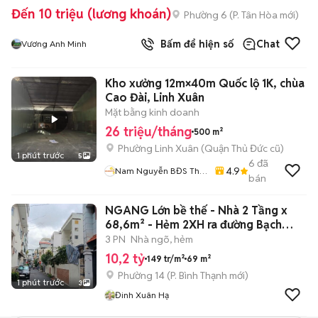
Đến 10 triệu (lương khoán)
Phường 6
(
P. Tân Hòa
mới)
Bấm để hiện số
Chat
Vương Anh Minh
Kho xưởng 12m×40m Quốc lộ 1K, chùa
Cao Đài, Linh Xuân
Mặt bằng kinh doanh
26 triệu/tháng
500 m²
Phường Linh Xuân (Quận Thủ Đức cũ)
1 phút trước
5
6
đã
4.9
Nam Nguyễn BĐS Thủ
bán
Đức
NGANG Lớn bề thế - Nhà 2 Tầng x
68,6m² - Hẻm 2XH ra đường Bạch
Đằng.
3 PN
Nhà ngõ, hẻm
10,2 tỷ
149 tr/m²
69 m²
Phường 14
(
P. Bình Thạnh
mới)
1 phút trước
3
Đinh Xuân Hạ