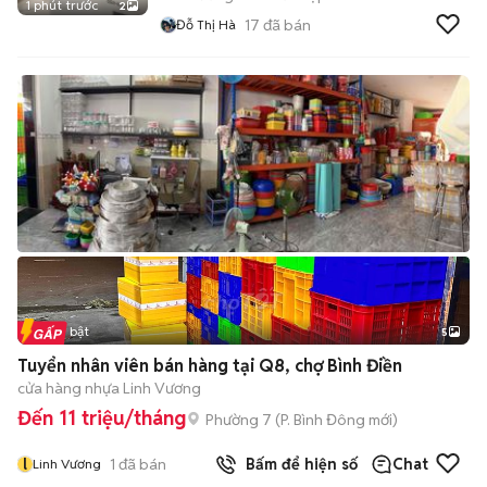
1 phút trước
2
17
đã bán
Đỗ Thị Hà
Tin nổi bật
5
Tuyển nhân viên bán hàng tại Q8, chợ Bình Điền
cửa hàng nhựa Linh Vương
Đến 11 triệu/tháng
Phường 7
(
P. Bình Đông
mới)
l
1
đã bán
Bấm để hiện số
Chat
Linh Vương