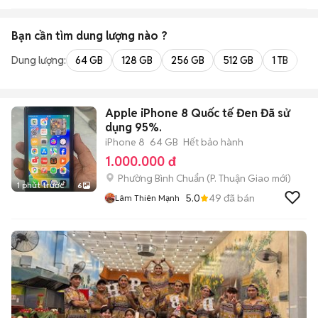
Bạn cần tìm
dung lượng
nào ?
Dung lượng:
64 GB
128 GB
256 GB
512 GB
1 TB
2 
Apple iPhone 8 Quốc tế Đen Đã sử
dụng 95%.
iPhone 8
64 GB
Hết bảo hành
1.000.000 đ
Phường Bình Chuẩn
(
P. Thuận Giao
mới)
1 phút trước
6
5.0
49
đã bán
Lâm Thiên Mạnh