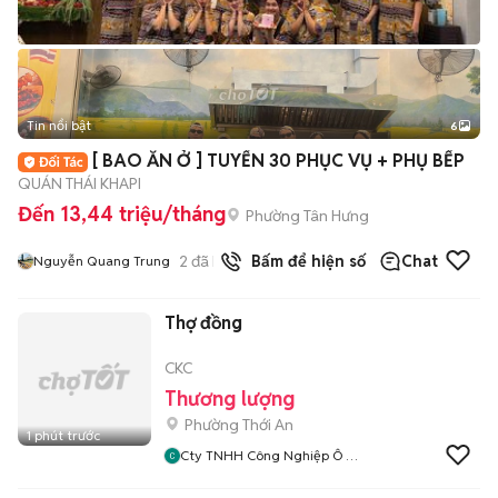
Tin nổi bật
6
+
2
[ BAO ĂN Ở ] TUYỂN 30 PHỤC VỤ + PHỤ BẾP
QUÁN THÁI KHAPI
Đến 13,44 triệu/tháng
Phường Tân Hưng
2
đã bán
Bấm để hiện số
Chat
Nguyễn Quang Trung
Thợ đồng
CKC
Thương lượng
Phường Thới An
1 phút trước
Cty TNHH Công Nghiệp Ô Tô
CKC