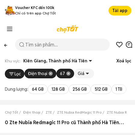
Voucher KFC đến 100k
Tải app
Chỉ có trên app Chợ Tốt
Khu vực:
Kiên Giang, Thành phố Hà Tiên
Xoá lọc
Điện thoại
67
Giá
Lọc
Dung lượng:
64 GB
128 GB
256 GB
512 GB
1 TB
2 
Chợ Tốt
Điện thoại
ZTE
ZTE Nubia RedMagic 11 Pro
ZTE Nubia RedMa
0 Zte Nubia Redmagic 11 Pro cũ Thành phố Hà Tiên, Kiên Giang đẹp