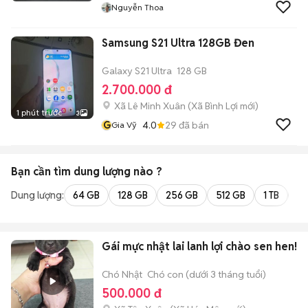
Nguyễn Thoa
Samsung S21 Ultra 128GB Đen
Galaxy S21 Ultra
128 GB
2.700.000 đ
Xã Lê Minh Xuân
(
Xã Bình Lợi
mới)
1 phút trước
3
G
4.0
29
đã bán
Gia Vỹ
Bạn cần tìm
dung lượng
nào ?
Dung lượng:
64 GB
128 GB
256 GB
512 GB
1 TB
2 
Gái mực nhật lai lanh lợi chào sen hen!
Chó Nhật
Chó con (dưới 3 tháng tuổi)
500.000 đ