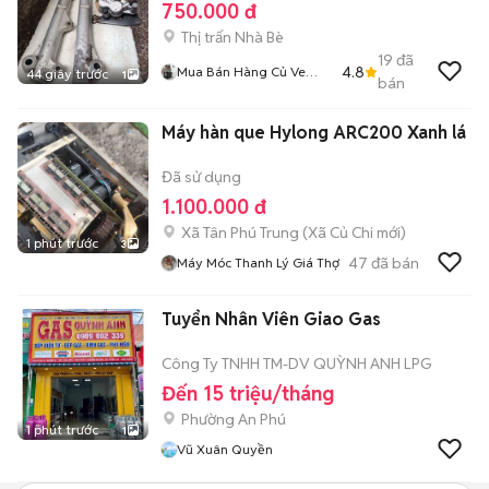
750.000 đ
Thị trấn Nhà Bè
19
đã
4.8
Mua Bán Hàng Củ Ve
44 giây trước
1
bán
Chai Còn Tin Thì Còn
Hàng
Máy hàn que Hylong ARC200 Xanh lá
Đã sử dụng
1.100.000 đ
Xã Tân Phú Trung
(
Xã Củ Chi
mới)
1 phút trước
3
47
đã bán
Máy Móc Thanh Lý Giá Thợ
Tuyển Nhân Viên Giao Gas
Công Ty TNHH TM-DV QUỲNH ANH LPG
Đến 15 triệu/tháng
Phường An Phú
1 phút trước
1
Vũ Xuân Quyền