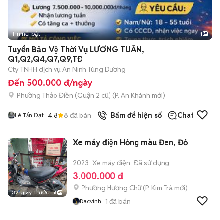
Tin nổi bật
1
Tuyển Bảo Vệ Thời Vụ LƯƠNG TUẦN,
Q1,Q2,Q4,Q7,Q9,TĐ
Cty TNHH dịch vụ An Ninh Tùng Dương
Đến 500.000 đ/ngày
Phường Thảo Điền (Quận 2 cũ)
(
P. An Khánh
mới)
4.8
8
đã bán
Bấm để hiện số
Chat
Lê Tấn Đạt
Xe máy điện Hỏng màu Đen, Đỏ
2023
Xe máy điện
Đã sử dụng
3.000.000 đ
Phường Hương Chữ
(
P. Kim Trà
mới)
32 giây trước
6
1
đã bán
Dacvinh