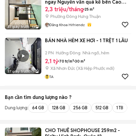
ngay Nguyễn văn quá kế bên Cao
đẳng VOV
2,3 triệu/tháng
25 m²
Phường Đông Hưng Thuận
Đăng Khoa Hifriendz
37 giây trước
12
BÁN NHÀ HẺM XE HƠI - 1 TRỆT 1 LẦU
2 PN
Hướng Đông
Nhà ngõ, hẻm
2,1 tỷ
70 tr/m²
30 m²
Xã Nhơn Đức
(
Xã Hiệp Phước
mới)
37 giây trước
11
T
TA
Bạn cần tìm
dung lượng
nào ?
Dung lượng:
64 GB
128 GB
256 GB
512 GB
1 TB
2 
CHO THUÊ SHOPHOUSE 259m2 -