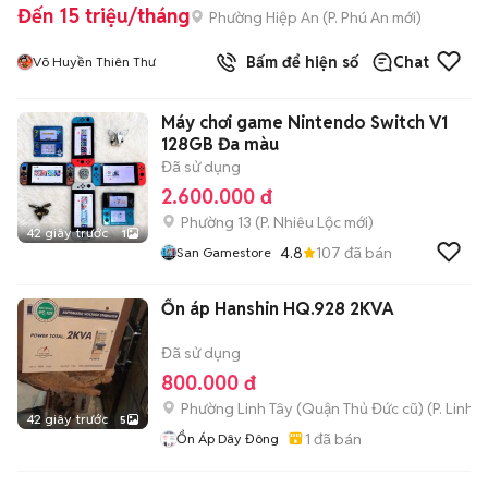
Đến 15 triệu/tháng
Phường Hiệp An
(
P. Phú An
mới)
Bấm để hiện số
Chat
Võ Huyền Thiên Thư
Máy chơi game Nintendo Switch V1
128GB Đa màu
Đã sử dụng
2.600.000 đ
Phường 13
(
P. Nhiêu Lộc
mới)
42 giây trước
1
4.8
107
đã bán
San Gamestore
Ổn áp Hanshin HQ.928 2KVA
Đã sử dụng
800.000 đ
Phường Linh Tây (Quận Thủ Đức cũ)
(
P. Linh 
42 giây trước
5
1
đã bán
Ổn Áp Dây Đông