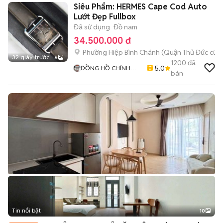
Siêu Phẩm: HERMES Cape Cod Auto
Lướt Đẹp Fullbox
Đã sử dụng
Đồ nam
34.500.000 đ
Phường Hiệp Bình Chánh (Quận Thủ Đức cũ)
32 giây trước
6
1200
đã
5.0
ĐỒNG HỒ CHÍNH
bán
HÃNG 79
Tin nổi bật
10
+
2