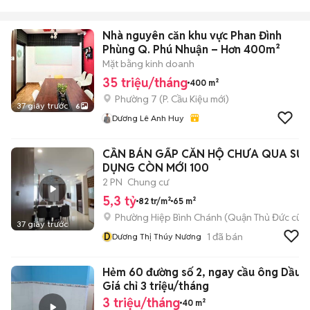
Nhà nguyên căn khu vực Phan Đình
Phùng Q. Phú Nhuận – Hơn 400m²
Mặt bằng kinh doanh
35 triệu/tháng
400 m²
Phường 7
(
P. Cầu Kiệu
mới)
37 giây trước
6
Dương Lê Anh Huy
CẦN BÁN GẤP CĂN HỘ CHƯA QUA SỬ
DỤNG CÒN MỚI 100
2 PN
Chung cư
5,3 tỷ
82 tr/m²
65 m²
Phường Hiệp Bình Chánh (Quận Thủ Đức cũ)
37 giây trước
D
1
đã bán
Dương Thị Thúy Nương
Hẻm 60 đường số 2, ngay cầu ông Dầu.
Giá chỉ 3 triệu/tháng
3 triệu/tháng
40 m²