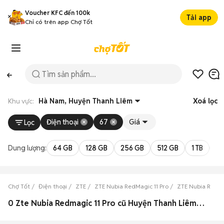
Voucher KFC đến 100k
Tải app
Chỉ có trên app Chợ Tốt
Khu vực:
Hà Nam, Huyện Thanh Liêm
Xoá lọc
Điện thoại
67
Giá
Lọc
Dung lượng:
64 GB
128 GB
256 GB
512 GB
1 TB
2 
Chợ Tốt
Điện thoại
ZTE
ZTE Nubia RedMagic 11 Pro
ZTE Nubia RedMa
0 Zte Nubia Redmagic 11 Pro cũ Huyện Thanh Liêm, Hà Nam đẹp