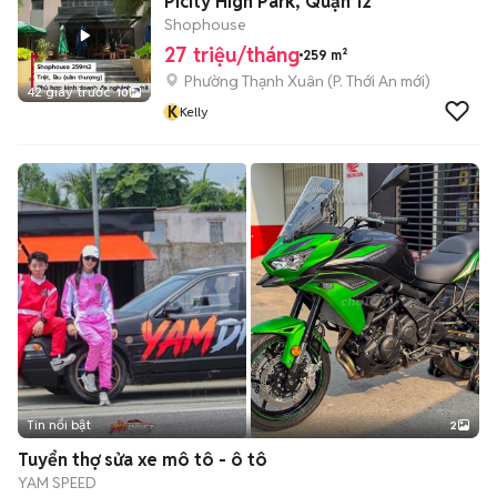
Picity High Park, Quận 12
Shophouse
27 triệu/tháng
259 m²
Phường Thạnh Xuân
(
P. Thới An
mới)
42 giây trước
10
K
Kelly
Tin nổi bật
2
Tuyển thợ sửa xe mô tô - ô tô
YAM SPEED