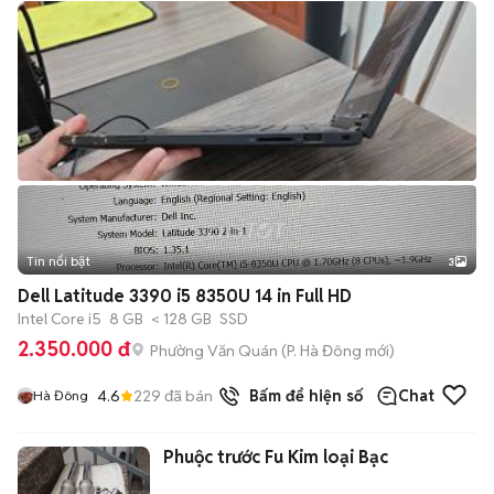
Tin nổi bật
3
Dell Latitude 3390 i5 8350U 14 in Full HD
Intel Core i5
8 GB
< 128 GB
SSD
2.350.000 đ
Phường Văn Quán
(
P. Hà Đông
mới)
4.6
229
đã bán
Bấm để hiện số
Chat
Hà Đông
Phuộc trước Fu Kim loại Bạc