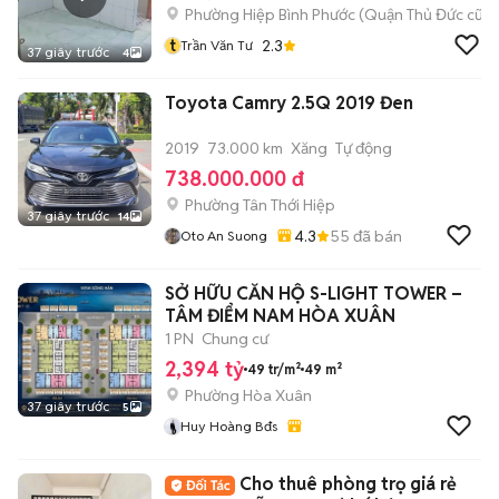
Phường Hiệp Bình Phước (Quận Thủ Đức cũ)
t
2.3
Trần Văn Tư
37 giây trước
4
Toyota Camry 2.5Q 2019 Đen
2019
73.000 km
Xăng
Tự động
738.000.000 đ
Phường Tân Thới Hiệp
37 giây trước
14
4.3
55
đã bán
Oto An Suong
SỞ HỮU CĂN HỘ S-LIGHT TOWER –
TÂM ĐIỂM NAM HÒA XUÂN
1 PN
Chung cư
2,394 tỷ
49 tr/m²
49 m²
Phường Hòa Xuân
37 giây trước
5
Huy Hoàng Bđs
Cho thuê phòng trọ giá rẻ