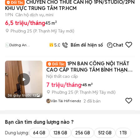
CHUYÊN CHO THUÊ CĂN HỘ 1PN/STUDIO/2PN
KHU VỰC TRUNG TÂM TP.HCM
1 PN
Căn hộ dịch vụ, mini
6,5 triệu/tháng
45 m²
Phường 25
(
P. Thạnh Mỹ Tây
mới)
21
đã
5.0
Bấm để hiện số
Chat
Dương An
bán
Apartment
1PN BAN CÔNG NỘI THẤT
CAO CẤP TRUNG TÂM BÌNH THẠNH
SÁT QUẬN 1
Nội thất cao cấp
7 triệu/tháng
45 m²
Phường 25
(
P. Thạnh Mỹ Tây
mới)
36 giây trước
12
2
đã bán
Văn Tài HiFriendz
Bạn cần tìm
dung lượng
nào ?
Dung lượng:
64 GB
128 GB
256 GB
512 GB
1 TB
2 