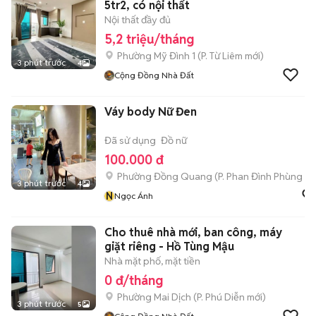
5tr2, có nội thất
Nội thất đầy đủ
5,2 triệu/tháng
Phường Mỹ Đình 1
(
P. Từ Liêm
mới)
3 phút trước
4
Cộng Đồng Nhà Đất
Váy body Nữ Đen
Đã sử dụng
Đồ nữ
100.000 đ
Phường Đồng Quang
(
P. Phan Đình Phùng
mớ
3 phút trước
4
N
Ngọc Ánh
Cho thuê nhà mới, ban công, máy
giặt riêng - Hồ Tùng Mậu
Nhà mặt phố, mặt tiền
0 đ/tháng
Phường Mai Dịch
(
P. Phú Diễn
mới)
3 phút trước
5