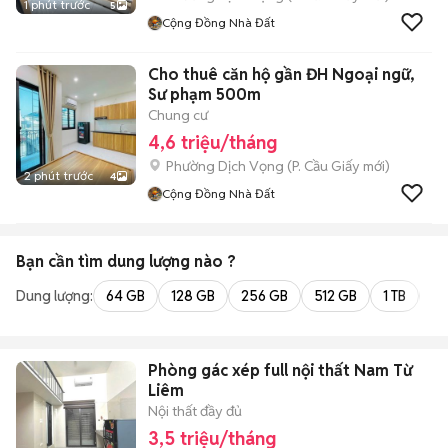
1 phút trước
5
Cộng Đồng Nhà Đất
Cho thuê căn hộ gần ĐH Ngoại ngữ,
Sư phạm 500m
Chung cư
4,6 triệu/tháng
Phường Dịch Vọng
(
P. Cầu Giấy
mới)
2 phút trước
4
Cộng Đồng Nhà Đất
Bạn cần tìm
dung lượng
nào ?
Dung lượng:
64 GB
128 GB
256 GB
512 GB
1 TB
2 
Phòng gác xép full nội thất Nam Từ
Liêm
Nội thất đầy đủ
3,5 triệu/tháng