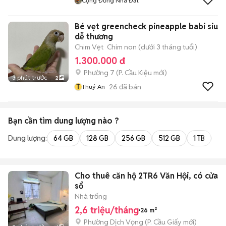
Cộng Đồng Nhà Đất
Bé vẹt greencheck pineapple babi siu
dễ thương
Chim Vẹt
Chim non (dưới 3 tháng tuổi)
1.300.000 đ
Phường 7
(
P. Cầu Kiệu
mới)
3 phút trước
2
T
26
đã bán
Thuý An
Bạn cần tìm
dung lượng
nào ?
Dung lượng:
64 GB
128 GB
256 GB
512 GB
1 TB
2 
Cho thuê căn hộ 2TR6 Văn Hội, có cửa
sổ
Nhà trống
2,6 triệu/tháng
26 m²
Phường Dịch Vọng
(
P. Cầu Giấy
mới)