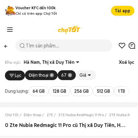
Voucher KFC đến 100k
Tải app
Chỉ có trên app Chợ Tốt
Khu vực:
Hà Nam, Thị xã Duy Tiên
Xoá lọc
Điện thoại
67
Giá
Lọc
Dung lượng:
64 GB
128 GB
256 GB
512 GB
1 TB
2 
Chợ Tốt
Điện thoại
ZTE
ZTE Nubia RedMagic 11 Pro
ZTE Nubia RedMa
0 Zte Nubia Redmagic 11 Pro cũ Thị xã Duy Tiên, Hà Nam đẹp