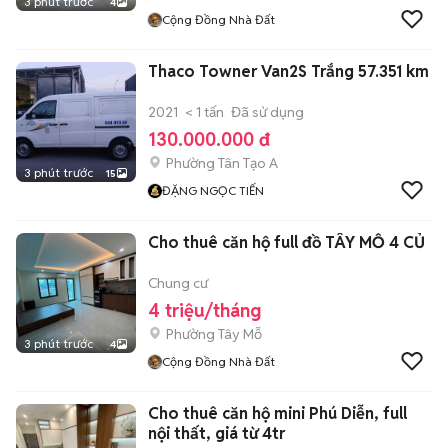
3 phút trước
4
Cộng Đồng Nhà Đất
Thaco Towner Van2S Trắng 57.351 km
2021
< 1 tấn
Đã sử dụng
130.000.000 đ
Phường Tân Tạo A
3 phút trước
15
ĐẶNG NGỌC TIẾN
Cho thuê căn hộ full đồ TÂY MỖ 4 CỦ
Chung cư
4 triệu/tháng
Phường Tây Mỗ
3 phút trước
4
Cộng Đồng Nhà Đất
Cho thuê căn hộ mini Phú Diễn, full
nội thất, giá từ 4tr