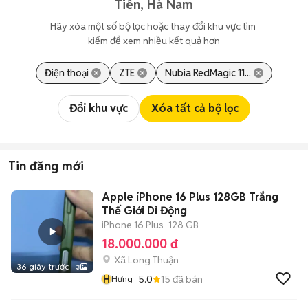
Tiên, Hà Nam
Hãy xóa một số bộ lọc hoặc thay đổi khu vực tìm 
kiếm để xem nhiều kết quả hơn
Điện thoại
ZTE
Nubia RedMagic 11...
Đổi khu vực
Xóa tất cả bộ lọc
Tin đăng mới
Apple iPhone 16 Plus 128GB Trắng
Thế Giới Di Động
iPhone 16 Plus
128 GB
18.000.000 đ
Xã Long Thuận
36 giây trước
3
H
5.0
15
đã bán
Hưng