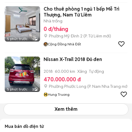
Cho thuê phòng 1 ngủ 1 bếp Mễ Trì
Thượng, Nam Từ Liêm
Nhà trống
0 đ/tháng
Phường Mỹ Đình 2
(
P. Từ Liêm
mới)
5 phút trước
5
Cộng Đồng Nhà Đất
Nissan X-Trail 2018 Đỏ đen
2018
60.000 km
Xăng
Tự động
470.000.000 đ
Phường Phước Long
(
P. Nam Nha Trang
mới)
5 phút trước
2
H
Hung Truong
Xem thêm
Mua bán đồ điện tử