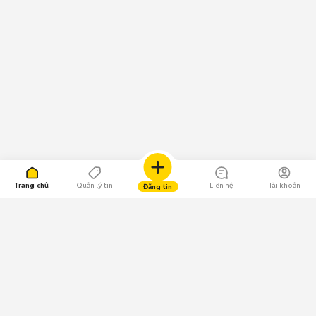
Trang chủ
Quản lý tin
Liên hệ
Tài khoản
Đăng tin
109.000 Bình chọn
Tải ứng dụng Chợ Tốt