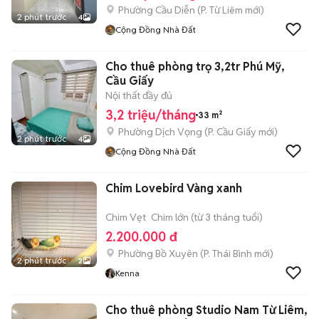
Phường Cầu Diễn
(
P. Từ Liêm
mới)
2 phút trước
4
Cộng Đồng Nhà Đất
Cho thuê phòng trọ 3,2tr Phú Mỹ,
Cầu Giấy
Nội thất đầy đủ
3,2 triệu/tháng
33 m²
Phường Dịch Vọng
(
P. Cầu Giấy
mới)
2 phút trước
4
Cộng Đồng Nhà Đất
Chim Lovebird Vàng xanh
Chim Vẹt
Chim lớn (từ 3 tháng tuổi)
2.200.000 đ
Phường Bồ Xuyên
(
P. Thái Bình
mới)
2 phút trước
2
Kenna
Cho thuê phòng Studio Nam Từ Liêm,