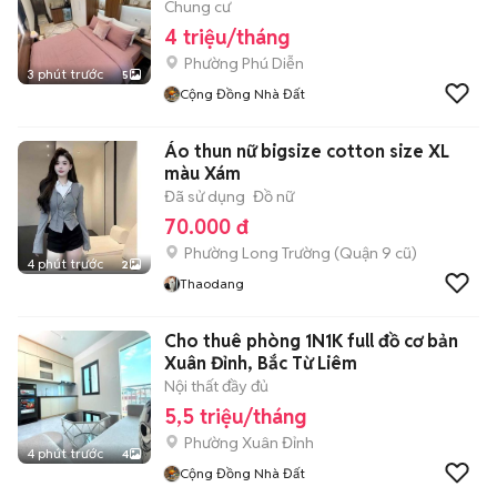
Chung cư
4 triệu/tháng
Phường Phú Diễn
3 phút trước
5
Cộng Đồng Nhà Đất
Áo thun nữ bigsize cotton size XL
màu Xám
Đã sử dụng
Đồ nữ
70.000 đ
Phường Long Trường (Quận 9 cũ)
4 phút trước
2
Thaodang
Cho thuê phòng 1N1K full đồ cơ bản
Xuân Đỉnh, Bắc Từ Liêm
Nội thất đầy đủ
5,5 triệu/tháng
Phường Xuân Đỉnh
4 phút trước
4
Cộng Đồng Nhà Đất