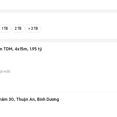
1 TB
2 TB
> 2 TB
âm TDM, 4x15m, 1.95 tỷ
ợi
mới)
Nhâm 30, Thuận An, Bình Dương