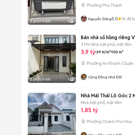
Phường Phú Thạnh
5.0
16
đã 
Nguyễn Đăng
2 phút trước
5
Bán nhà sổ hồng riêng 
3 PN
Nhà mặt phố, mặt tiền
3,9 tỷ
39 tr/m²
100 m²
Phường An Khánh (Quận 
Cộng Đồng Nhà Đất
2 phút trước
5
Nhà Mái Thái Lô Góc 2 
Nhà mặt phố, mặt tiền
1,85 tỷ
Phường Chánh Phú Hòa