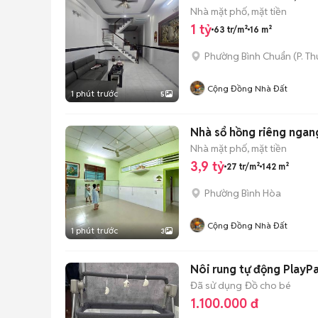
Nhà mặt phố, mặt tiền
1 tỷ
63 tr/m²
16 m²
Phường Bình Chuẩn
(
P. T
Cộng Đồng Nhà Đất
1 phút trước
5
Nhà sổ hồng riêng ngan
Nhà mặt phố, mặt tiền
3,9 tỷ
27 tr/m²
142 m²
Phường Bình Hòa
Cộng Đồng Nhà Đất
1 phút trước
3
Nôi rung tự động PlayP
Đã sử dụng
Đồ cho bé
1.100.000 đ