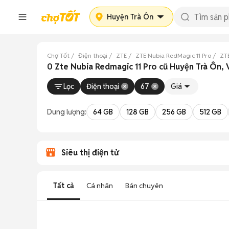
Huyện Trà Ôn
Chợ Tốt
Điện thoại
ZTE
ZTE Nubia RedMagic 11 Pro
ZTE
0 Zte Nubia Redmagic 11 Pro cũ Huyện Trà Ôn,
Lọc
Điện thoại
67
Giá
Dung lượng:
64 GB
128 GB
256 GB
512 GB
Siêu thị điện tử
Tất cả
Cá nhân
Bán chuyên