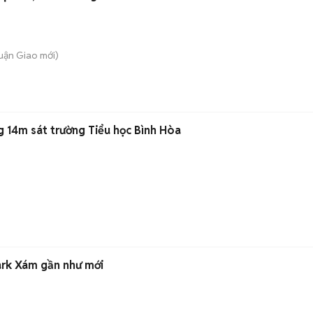
huận Giao
mới)
g 14m sát trường Tiểu học Bình Hòa
ark Xám gần như mới