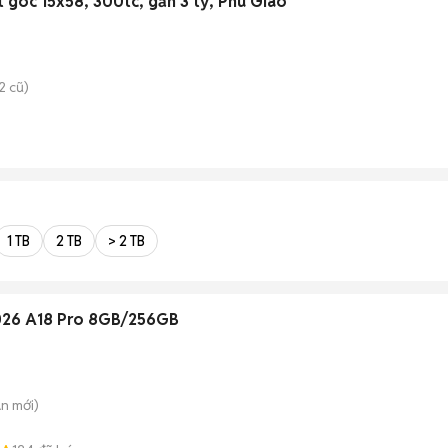
t góc 15x58, 300tc, gần 3 tỷ, Phú Giáo
2 cũ)
1 TB
2 TB
> 2 TB
26 A18 Pro 8GB/256GB
An
mới)