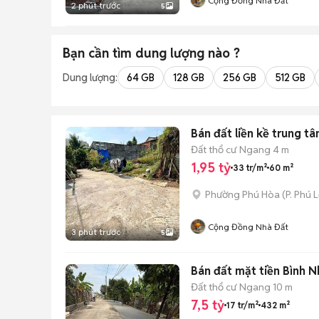
Cộng Đồng Nhà Đất
2 phút trước
5
Bạn cần tìm
dung lượng
nào ?
Dung lượng:
64 GB
128 GB
256 GB
512 GB
Bán đất liền kề trung t
Đất thổ cư
Ngang 4 m
1,95 tỷ
33 tr/m²
60 m²
Phường Phú Hòa
(
P. Phú L
Cộng Đồng Nhà Đất
3 phút trước
5
Bán đất mặt tiền Bình 
Đất thổ cư
Ngang 10 m
7,5 tỷ
17 tr/m²
432 m²