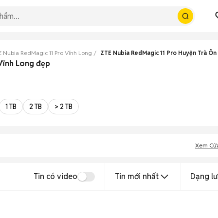
 Nubia RedMagic 11 Pro Vĩnh Long
ZTE Nubia RedMagic 11 Pro Huyện Trà Ôn
 Vĩnh Long đẹp
1 TB
2 TB
> 2 TB
Xem Cử
Tin có video
Tin mới nhất
Dạng lư