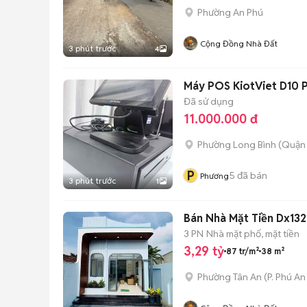
Phường An Phú
Cộng Đồng Nhà Đất
3 phút trước
4
Máy POS KiotViet D10 
Đã sử dụng
11.000.000 đ
Phường Long Bình (Quận 
P
5
đã bán
Phương
3 phút trước
1
Bán Nhà Mặt Tiền Dx132
3 PN
Nhà mặt phố, mặt tiền
3,29 tỷ
87 tr/m²
38 m²
Phường Tân An
(
P. Phú An