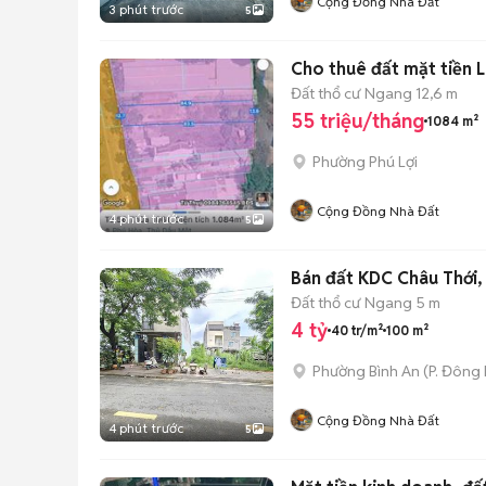
Cộng Đồng Nhà Đất
3 phút trước
5
Cho thuê đất mặt tiền 
Đất thổ cư
Ngang 12,6 m
55 triệu/tháng
1084 m²
Phường Phú Lợi
Cộng Đồng Nhà Đất
4 phút trước
5
Bán đất KDC Châu Thới,
Đất thổ cư
Ngang 5 m
4 tỷ
40 tr/m²
100 m²
Phường Bình An
(
P. Đông
Cộng Đồng Nhà Đất
4 phút trước
5