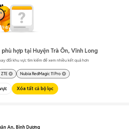
 phù hợp tại Huyện Trà Ôn, Vĩnh Long
hay đổi khu vực tìm kiếm để xem nhiều kết quả hơn
ZTE
Nubia RedMagic 11 Pro
 vực
Xóa tất cả bộ lọc
uận An, Bình Dương