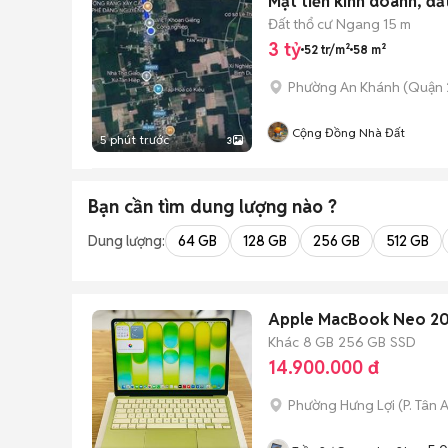
Mặt tiền kinh doanh, đấ
Đất thổ cư
Ngang 15 m
3 tỷ
52 tr/m²
58 m²
Phường An Khánh (Quận 
Cộng Đồng Nhà Đất
5 phút trước
3
Bạn cần tìm
dung lượng
nào ?
Dung lượng:
64 GB
128 GB
256 GB
512 GB
Apple MacBook Neo 20
Khác
8 GB
256 GB
SSD
14.900.000 đ
Phường Hưng Lợi
(
P. Tân 